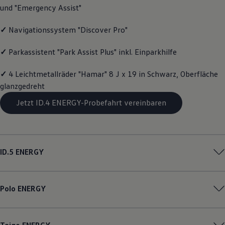
und "Emergency Assist"
Magazin
Lifestyle
Transport
✓
Navigationssystem "Discover Pro"
Familie
Elektromobilität
✓
Parkassistent "Park Assist Plus" inkl. Einparkhilfe
Volkswagen R
Pannen- und Unfallhilfe
Volkswagen Kundenbetreuung
✓
4 Leichtmetallräder "Hamar" 8 J x 19 in Schwarz, Oberfläche
glanzgedreht
Jetzt ID.4 ENERGY-Probefahrt vereinbaren
ID.5
ENERGY
Polo
ENERGY