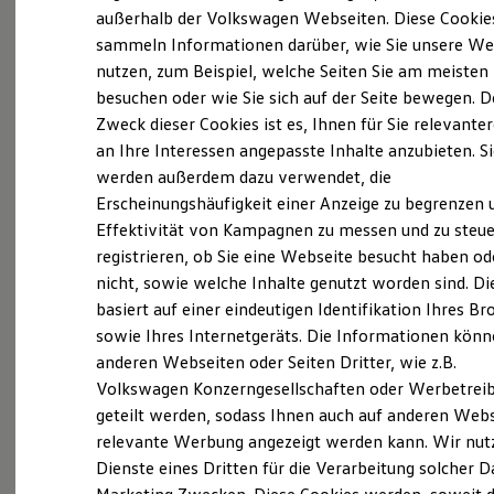
Elektrofahrzeugkonzepte
außerhalb der Volkswagen Webseiten. Diese Cookie
ID. EVERY1
sammeln Informationen darüber, wie Sie unsere We
Reichweite
nutzen, zum Beispiel, welche Seiten Sie am meisten
Reichweite der ID. Modelle
Probefahrt vereinbaren
Reichweite im Winter
besuchen oder wie Sie sich auf der Seite bewegen. D
Rekuperation
Zweck dieser Cookies ist es, Ihnen für Sie relevante
Laden
an Ihre Interessen angepasste Inhalte anzubieten. S
Laden unterwegs
Laden Zuhause
werden außerdem dazu verwendet, die
Ladestationen finden
Erscheinungshäufigkeit einer Anzeige zu begrenzen 
Fahrzeugangebot anfordern
Ladezeitensimulator
Effektivität von Kampagnen zu messen und zu steue
Batterie
Sicherheit
registrieren, ob Sie eine Webseite besucht haben od
Garantie und Lebensdauer
nicht, sowie welche Inhalte genutzt worden sind. Di
Nachhaltigkeit
basiert auf einer eindeutigen Identifikation Ihres B
Technologie
Servicetermin buchen
Kosten und Kauf
sowie Ihres Internetgeräts. Die Informationen kön
Verbrauchskosten
anderen Webseiten oder Seiten Dritter, wie z.B.
Kaufoptionen
Volkswagen Konzerngesellschaften oder Werbetrei
E-Auto-Förderung
Software und Konnektivität
geteilt werden, sodass Ihnen auch auf anderen Web
Die ID. Software 6
relevante Werbung angezeigt werden kann. Wir nut
Serviceanfrage stellen
ID. Software Versionen und Updates
Dienste eines Dritten für die Verarbeitung solcher D
Digitale Extras
Schnittstellen zu Ihrem ID.