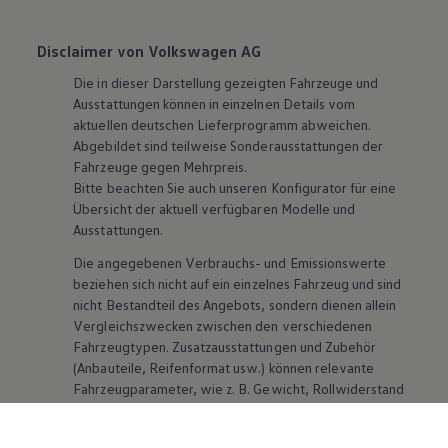
Disclaimer von Volkswagen AG
Die in dieser Darstellung gezeigten Fahrzeuge und
Ausstattungen können in einzelnen Details vom
aktuellen deutschen Lieferprogramm abweichen.
Abgebildet sind teilweise Sonderausstattungen der
Fahrzeuge gegen Mehrpreis.
Bitte beachten Sie auch unseren Konfigurator für eine
Übersicht der aktuell verfügbaren Modelle und
Ausstattungen.
Die angegebenen Verbrauchs- und Emissionswerte
beziehen sich nicht auf ein einzelnes Fahrzeug und sind
nicht Bestandteil des Angebots, sondern dienen allein
Vergleichszwecken zwischen den verschiedenen
Fahrzeugtypen. Zusatzausstattungen und
Zubehör
(Anbauteile, Reifenformat usw.) können relevante
Fahrzeugparameter, wie
z. B.
Gewicht, Rollwiderstand
und Aerodynamik verändern und neben Witterungs-
und Verkehrsbedingungen sowie dem individuellen