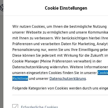
Modelle und Konfigurator
Cookie Einstellungen
Konfigurator
Modelle vergleichen
Konfiguration laden
Zum
Zum
Autosuche
Wir nutzen Cookies, um Ihnen die bestmögliche Nutzung
Hauptinhalt
Footer
Elektroautos
springen
springen
unserer Webseite zu ermöglichen und unsere Kommunika
ENERGY Sondermodelle
Nutzfahrzeuge
mit Ihnen zu verbessern. Wir berücksichtigen hierbei Ihr
SUV und CUV
Präferenzen und verarbeiten Daten für Marketing, Analyt
Familienautos
Personalisierung nur, wenn Sie uns Ihre Einwilligung gebe
Kombis
Kompaktwagen
Diese können Sie jederzeit mit Wirkung für die Zukunft i
Sportwagen
Cookie Manager (Meine Präferenzen verwalten) in der
Schnell verfügbare Fahrzeuge
Angebote und Produkte
Datenschutzerklärung widerrufen. Weitere Informatione
Aktuelle Angebote
unseren eingesetzten Cookies finden Sie in unserer
Cooki
E-Auto-Förderung
Richtlinie
und unserer
Datenschutzerklärung
.
Volkswagen Marktplatz
Die ENERGY Sondermodelle
Folgende Kategorien von Cookies werden durch uns einge
Junge Gebrauchtwagen und Gebrauchtwagen
Volkswagen Zertifizierte Gebrauchtwagen
Elektromobilität bei Gebrauchtwagen
Zubehör- und Serviceangebote
Saisonangebote
Erforderliche Cookies