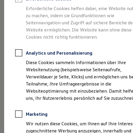
Reifenpakete
Leasing
Erforderliche Cookies helfen dabei, eine Website nu
Leasing-Angebote
zu machen, indem sie Grundfunktionen wie
Die ENERGY
Gebrauchtwagen Leasing
Seitennavigation und Zugriff auf sichere Bereiche de
Junge Gebrauchtwagen-Leasing
Elektroauto Leasing
Website ermöglichen. Die Website kann ohne diese
Sondermodelle
Kleinwagen-Leasing
Cookies nicht richtig funktionieren.
Leasing ohne Anzahlung
Finanzierung
Autokredit mit Schlussrate
Analytics und Personalisierung
Versicherungen und Garantien
Kfz-Versicherung
Diese Cookies sammeln Informationen über Ihre
Restschuldversicherungen
Websitenutzung (beispielsweise Seitenaufrufe,
Garantien
Verweildauer je Seite, Klicks) und ermöglichen uns b
Wartungsverträge
Geschäftskunden
Teilnahme, Ihre Umfrageergebnisse in die
Professional Class bei Volkswagen
Websiteoptimierung mit einzubeziehen. Damit helfe
Großkunden
uns, Ihr Nutzererlebnis persönlich auf Sie zuzuschne
Behörden
Direktkunden
Sonderfahrzeuge
Marketing
Anpfiff zum Gewinn
(
Impressum & Rechtliches
)
Elektromobilität
Wir nutzen diese Cookies, um Ihnen auf Ihre Intere
Elektroautos
zugeschnittene Werbung anzuzeigen, innerhalb und
ID. Tutorials