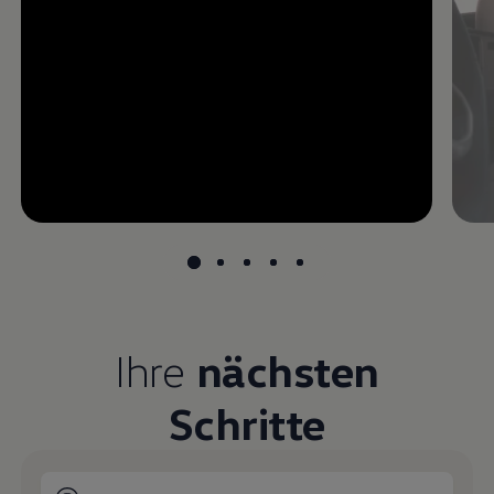
--:--
undefined, --:--
Ihre
nächsten
Schritte