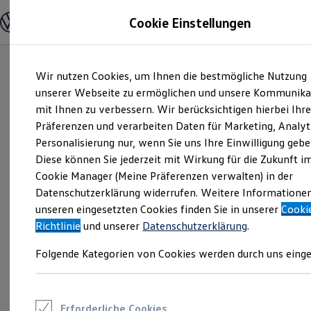
Modelle und Konfigurator
Cookie Einstellungen
Konfigurator
Modelle vergleichen
Konfiguration laden
Zum
Zum
Autosuche
Wir nutzen Cookies, um Ihnen die bestmögliche Nutzung
Hauptinhalt
Footer
Elektroautos
springen
springen
unserer Webseite zu ermöglichen und unsere Kommunika
ENERGY Sondermodelle
Nutzfahrzeuge
mit Ihnen zu verbessern. Wir berücksichtigen hierbei Ihr
SUV und CUV
Präferenzen und verarbeiten Daten für Marketing, Analyt
Familienautos
Personalisierung nur, wenn Sie uns Ihre Einwilligung gebe
Kombis
Kompaktwagen
Diese können Sie jederzeit mit Wirkung für die Zukunft i
Sportwagen
Cookie Manager (Meine Präferenzen verwalten) in der
Schnell verfügbare Fahrzeuge
Angebote und Produkte
Datenschutzerklärung widerrufen. Weitere Informatione
Aktuelle Angebote
unseren eingesetzten Cookies finden Sie in unserer
Cooki
E-Auto-Förderung
Richtlinie
und unserer
Datenschutzerklärung
.
Volkswagen Marktplatz
Die ENERGY Sondermodelle
Folgende Kategorien von Cookies werden durch uns einge
Junge Gebrauchtwagen und Gebrauchtwagen
Volkswagen Zertifizierte Gebrauchtwagen
Elektromobilität bei Gebrauchtwagen
Zubehör- und Serviceangebote
Saisonangebote
Erforderliche Cookies