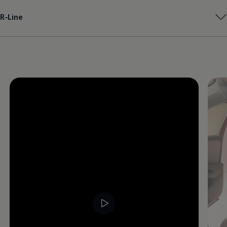
Magazin
R‑Line
Lifestyle
Transport
Familie
Elektromobilität
Volkswagen R
Pannen- und Unfallhilfe
Volkswagen Kundenbetreuung