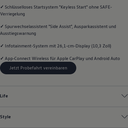
Motorenöl und Flüssigkeiten
✓
Schlüsselloses Startsystem "Keyless Start" ohne SAFE-
Räder und Reifen
Verriegelung
Pannen- und Unfallhilfe
Economy Service
Volkswagen Teile
✓
Spurwechselassistent "Side Assist", Ausparkassistent und
Zubehör
Ausstiegswarnung
Modellspezifisches Zubehör
Schutz und Pflege
Transport
✓
Infotainment-System mit 26,1-cm-Display (10,3 Zoll)
Entertainment und Elektronik
Individualisieren
✓
App‑Connect
Wireless für Apple
CarPlay
und
Android
Auto
Wallbox und Ladekabel
Digitale Extras
Jetzt Probefahrt vereinbaren
Dienste für Ihr Modell finden
Volkswagen Apps, Login und Shop
Handy und Fahrzeug verbinden
Updates für Software, Karten und Radio
Über Ihr Auto
Life
Vorgängermodelle
Kundeninformationen
Volkswagen Kundenbetreuung
Warn- und Kontrollleuchten
Style
Assistenzsysteme
Digitale Betriebsanleitung
Live Beratung