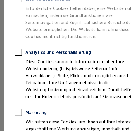
Reifenpakete
Leasing
Erforderliche Cookies helfen dabei, eine Website nu
Leasing-Angebote
zu machen, indem sie Grundfunktionen wie
Sportlich. Flexibel.
Gebrauchtwagen Leasing
Seitennavigation und Zugriff auf sichere Bereiche de
Junge Gebrauchtwagen-Leasing
Elektroauto Leasing
Website ermöglichen. Die Website kann ohne diese
Komfortabel.
Kleinwagen-Leasing
Cookies nicht richtig funktionieren.
Leasing ohne Anzahlung
Entdecken Sie den
Finanzierung
Autokredit mit Schlussrate
Analytics und Personalisierung
Versicherungen und Garantien
T‑Roc!
Kfz-Versicherung
Diese Cookies sammeln Informationen über Ihre
Restschuldversicherungen
Websitenutzung (beispielsweise Seitenaufrufe,
Garantien
Verweildauer je Seite, Klicks) und ermöglichen uns b
Wartungsverträge
Geschäftskunden
Teilnahme, Ihre Umfrageergebnisse in die
Professional Class bei Volkswagen
Websiteoptimierung mit einzubeziehen. Damit helfe
Großkunden
uns, Ihr Nutzererlebnis persönlich auf Sie zuzuschne
Behörden
Direktkunden
Sonderfahrzeuge
Marketing
Anpfiff zum Gewinn
Elektromobilität
Wir nutzen diese Cookies, um Ihnen auf Ihre Intere
Elektroautos
(
Impressum & Rechtliches
)
zugeschnittene Werbung anzuzeigen, innerhalb und
ID. Tutorials