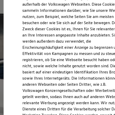
Elektrofahrzeugkonzepte
außerhalb der Volkswagen Webseiten. Diese Cookie
ID. EVERY1
sammeln Informationen darüber, wie Sie unsere We
Reichweite
nutzen, zum Beispiel, welche Seiten Sie am meisten
Reichweite der ID. Modelle
Reichweite im Winter
besuchen oder wie Sie sich auf der Seite bewegen. D
Rekuperation
Zweck dieser Cookies ist es, Ihnen für Sie relevante
Laden
an Ihre Interessen angepasste Inhalte anzubieten. S
Laden unterwegs
Laden Zuhause
werden außerdem dazu verwendet, die
Ladestationen finden
Erscheinungshäufigkeit einer Anzeige zu begrenzen 
Ladezeitensimulator
Effektivität von Kampagnen zu messen und zu steue
Batterie
Sicherheit
registrieren, ob Sie eine Webseite besucht haben od
Garantie und Lebensdauer
nicht, sowie welche Inhalte genutzt worden sind. Di
Nachhaltigkeit
basiert auf einer eindeutigen Identifikation Ihres B
Technologie
Kosten und Kauf
sowie Ihres Internetgeräts. Die Informationen kön
Verbrauchskosten
anderen Webseiten oder Seiten Dritter, wie z.B.
Kaufoptionen
Volkswagen Konzerngesellschaften oder Werbetrei
E-Auto-Förderung
Software und Konnektivität
geteilt werden, sodass Ihnen auch auf anderen Web
Die ID. Software 6
relevante Werbung angezeigt werden kann. Wir nut
ID. Software Versionen und Updates
Dienste eines Dritten für die Verarbeitung solcher D
Digitale Extras
Schnittstellen zu Ihrem ID.