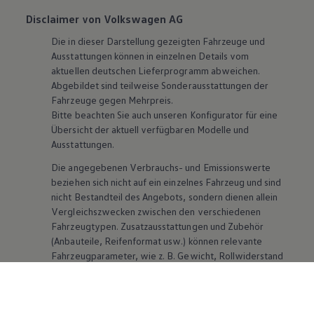
Disclaimer von Volkswagen AG
Die in dieser Darstellung gezeigten Fahrzeuge und
Ausstattungen können in einzelnen Details vom
aktuellen deutschen Lieferprogramm abweichen.
Abgebildet sind teilweise Sonderausstattungen der
Fahrzeuge gegen Mehrpreis.
Bitte beachten Sie auch unseren Konfigurator für eine
Übersicht der aktuell verfügbaren Modelle und
Ausstattungen.
Die angegebenen Verbrauchs- und Emissionswerte
beziehen sich nicht auf ein einzelnes Fahrzeug und sind
nicht Bestandteil des Angebots, sondern dienen allein
Vergleichszwecken zwischen den verschiedenen
Fahrzeugtypen. Zusatzausstattungen und
Zubehör
(Anbauteile, Reifenformat usw.) können relevante
Fahrzeugparameter, wie
z. B.
Gewicht, Rollwiderstand
und Aerodynamik verändern und neben Witterungs-
und Verkehrsbedingungen sowie dem individuellen
Fahrverhalten den Kraftstoffverbrauch, den