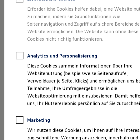
Reifenpakete
Leasing
Erforderliche Cookies helfen dabei, eine Website nu
Leasing-Angebote
zu machen, indem sie Grundfunktionen wie
Die ENERGY
Gebrauchtwagen Leasing
Seitennavigation und Zugriff auf sichere Bereiche de
Junge Gebrauchtwagen-Leasing
Elektroauto Leasing
Website ermöglichen. Die Website kann ohne diese
Sondermodelle
Kleinwagen-Leasing
Cookies nicht richtig funktionieren.
Leasing ohne Anzahlung
Finanzierung
Autokredit mit Schlussrate
Analytics und Personalisierung
Versicherungen und Garantien
Kfz-Versicherung
Diese Cookies sammeln Informationen über Ihre
Restschuldversicherungen
Websitenutzung (beispielsweise Seitenaufrufe,
Garantien
Verweildauer je Seite, Klicks) und ermöglichen uns b
Wartungsverträge
Geschäftskunden
Teilnahme, Ihre Umfrageergebnisse in die
Professional Class bei Volkswagen
Websiteoptimierung mit einzubeziehen. Damit helfe
Großkunden
uns, Ihr Nutzererlebnis persönlich auf Sie zuzuschne
Behörden
Direktkunden
Sonderfahrzeuge
Marketing
Anpfiff zum Gewinn
(
Impressum & Rechtliches
)
Elektromobilität
Wir nutzen diese Cookies, um Ihnen auf Ihre Intere
Elektroautos
zugeschnittene Werbung anzuzeigen, innerhalb und
ID. Tutorials