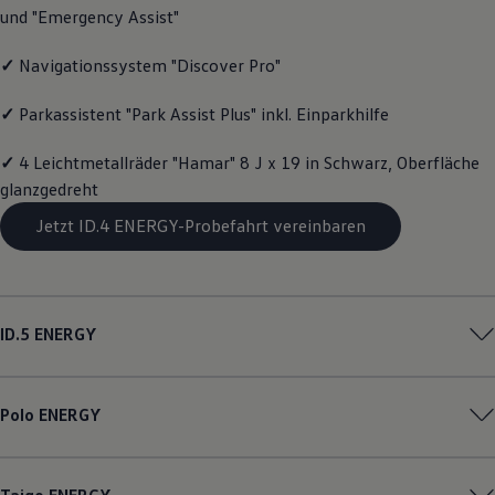
und "Emergency Assist"
Magazin
Lifestyle
Transport
✓
Navigationssystem "Discover Pro"
Familie
Elektromobilität
✓
Parkassistent "Park Assist Plus" inkl. Einparkhilfe
Volkswagen R
Pannen- und Unfallhilfe
Volkswagen Kundenbetreuung
✓
4 Leichtmetallräder "Hamar" 8 J x 19 in Schwarz, Oberfläche
glanzgedreht
Jetzt ID.4 ENERGY-Probefahrt vereinbaren
ID.5
ENERGY
Polo
ENERGY