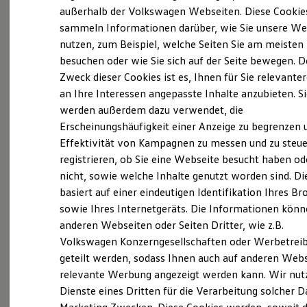
Elektrofahrzeugkonzepte
außerhalb der Volkswagen Webseiten. Diese Cookie
ID. EVERY1
sammeln Informationen darüber, wie Sie unsere We
Reichweite
nutzen, zum Beispiel, welche Seiten Sie am meisten
Reichweite der ID. Modelle
Probefahrt vereinbaren
Reichweite im Winter
besuchen oder wie Sie sich auf der Seite bewegen. D
Rekuperation
Zweck dieser Cookies ist es, Ihnen für Sie relevante
Laden
an Ihre Interessen angepasste Inhalte anzubieten. S
Laden unterwegs
Laden Zuhause
werden außerdem dazu verwendet, die
Ladestationen finden
Erscheinungshäufigkeit einer Anzeige zu begrenzen 
Fahrzeugangebot anfordern
Ladezeitensimulator
Effektivität von Kampagnen zu messen und zu steue
Batterie
Sicherheit
registrieren, ob Sie eine Webseite besucht haben od
Garantie und Lebensdauer
nicht, sowie welche Inhalte genutzt worden sind. Di
Nachhaltigkeit
basiert auf einer eindeutigen Identifikation Ihres B
Technologie
Servicetermin buchen
Kosten und Kauf
sowie Ihres Internetgeräts. Die Informationen kön
Verbrauchskosten
anderen Webseiten oder Seiten Dritter, wie z.B.
Kaufoptionen
Volkswagen Konzerngesellschaften oder Werbetrei
E-Auto-Förderung
Software und Konnektivität
geteilt werden, sodass Ihnen auch auf anderen Web
Die ID. Software 6
relevante Werbung angezeigt werden kann. Wir nut
Serviceanfrage stellen
ID. Software Versionen und Updates
Dienste eines Dritten für die Verarbeitung solcher D
Digitale Extras
Schnittstellen zu Ihrem ID.