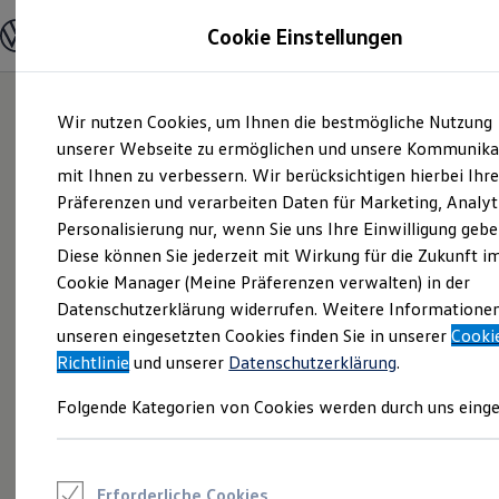
Modelle und Konfigurator
Cookie Einstellungen
Konfigurator
Modelle vergleichen
Konfiguration laden
Zum
Zum
Autosuche
Wir nutzen Cookies, um Ihnen die bestmögliche Nutzung
Hauptinhalt
Footer
Elektroautos
springen
springen
unserer Webseite zu ermöglichen und unsere Kommunika
ENERGY Sondermodelle
Nutzfahrzeuge
mit Ihnen zu verbessern. Wir berücksichtigen hierbei Ihr
SUV und CUV
Präferenzen und verarbeiten Daten für Marketing, Analyt
Familienautos
Personalisierung nur, wenn Sie uns Ihre Einwilligung gebe
Kombis
Kompaktwagen
Diese können Sie jederzeit mit Wirkung für die Zukunft i
Sportwagen
Cookie Manager (Meine Präferenzen verwalten) in der
Schnell verfügbare Fahrzeuge
Angebote und Produkte
Datenschutzerklärung widerrufen. Weitere Informatione
Aktuelle Angebote
unseren eingesetzten Cookies finden Sie in unserer
Cooki
E-Auto-Förderung
Richtlinie
und unserer
Datenschutzerklärung
.
Volkswagen Marktplatz
Die ENERGY Sondermodelle
Folgende Kategorien von Cookies werden durch uns einge
Junge Gebrauchtwagen und Gebrauchtwagen
Volkswagen Zertifizierte Gebrauchtwagen
Elektromobilität bei Gebrauchtwagen
Zubehör- und Serviceangebote
Saisonangebote
Erforderliche Cookies