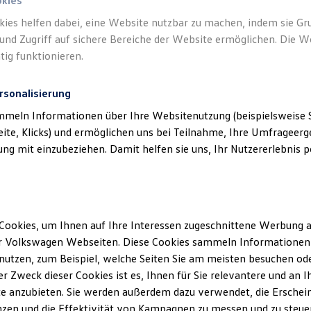
okies
kies helfen dabei, eine Website nutzbar zu machen, indem sie G
und Zugriff auf sichere Bereiche der Website ermöglichen. Die W
tig funktionieren.
rsonalisierung
mmeln Informationen über Ihre Websitenutzung (beispielsweise S
eite, Klicks) und ermöglichen uns bei Teilnahme, Ihre Umfrageerge
g mit einzubeziehen. Damit helfen sie uns, Ihr Nutzererlebnis pe
Cookies, um Ihnen auf Ihre Interessen zugeschnittene Werbung a
r Volkswagen Webseiten. Diese Cookies sammeln Informationen 
utzen, zum Beispiel, welche Seiten Sie am meisten besuchen oder
r Zweck dieser Cookies ist es, Ihnen für Sie relevantere und an I
e anzubieten. Sie werden außerdem dazu verwendet, die Erschein
Pro
zen und die Effektivität von Kampagnen zu messen und zu steuern