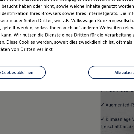
Pro
 besucht haben oder nicht, sowie welche Inhalte genutzt worden s
 Identifikation Ihres Browsers sowie Ihres Internetgeräts. Die 
Der
ID.7 Tourer
iten oder Seiten Dritter, wie z.B. Volkswagen Konzerngesellsch
Raumangebot und
 geteilt werden, sodass Ihnen auch auf anderen Webseiten rel
kann. Wir nutzen die Dienste eines Dritten für die Verarbeitung 
Ausstattungshi
. Diese Cookies werden, soweit dies zweckdienlich ist, oftmals
täten von Dritten verlinkt.
✓
Leichtmetallr
Oberfläche glan
e Cookies ablehnen
Alle zulass
✓
Spurwechselas
✓
Automatische
✓
Augmented-Re
✓
Klimaanlage "
freischaltbar: 