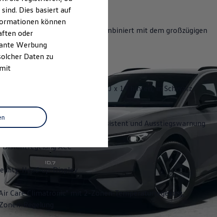
ind. Dies basiert auf
Informationen können
bietet eine hohe Reichweite, kombiniert mit dem großzügigen
aften oder
 der Flexibilität eines Kombis.
evante Werbung
solcher Daten zu
ghlights:
 mit
äder "Hudson" 8 J x 19 vorn, 8,5 J x 19 hinten, in Schwarz,
zgedreht
en
sistent "Side Assist", Ausparkassistent und Ausstiegswarnung
 Distanzregelung ACC
ality-Head-up-Display
Air Care Climatronic" mit 2-Zonen-Temperaturregelung;
3-Zonen-Regelung