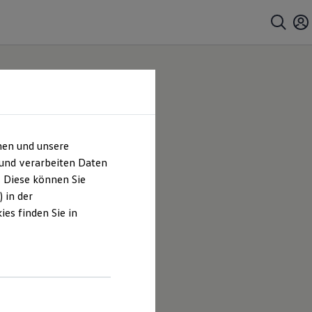
hen und unsere
 und verarbeiten Daten
. Diese können Sie
 in der
es finden Sie in