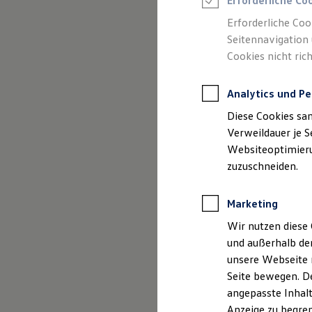
Erforderliche Co
Reifenpakete
(
Impressum & Rechtliches
)
Leasing
Erforderliche Coo
Leasing-Angebote
Seitennavigation 
Gebrauchtwagen Leasing
Cookies nicht rich
Junge Gebrauchtwagen-Leasing
Elektroauto Leasing
Kleinwagen-Leasing
Analytics und Pe
Leasing ohne Anzahlung
Finanzierung
Diese Cookies sa
Autokredit mit Schlussrate
Versicherungen und Garantien
Verweildauer je S
Kfz-Versicherung
Websiteoptimierun
Restschuldversicherungen
zuzuschneiden.
Garantien
Wartungsverträge
Geschäftskunden
Marketing
Professional Class bei Volkswagen
Großkunden
Wir nutzen diese 
Behörden
und außerhalb de
Direktkunden
Sonderfahrzeuge
unsere Webseite n
Anpfiff zum Gewinn
Seite bewegen. De
Elektromobilität
angepasste Inhalt
Elektroautos
ID. Tutorials
Anzeige zu begren