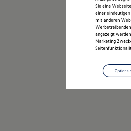
Elektrofahrzeugkonzepte
Sie eine Webseite
ID. EVERY1
einer eindeutigen
Reichweite
Reichweite der ID. Modelle
mit anderen Webse
Reichweite im Winter
Werbetreibenden,
Rekuperation
angezeigt werden 
Laden
Laden unterwegs
Marketing Zwecken
Laden Zuhause
Seitenfunktionali
Ladestationen finden
Ladezeitensimulator
Batterie
Sicherheit
Optional
Garantie und Lebensdauer
Nachhaltigkeit
Technologie
Kosten und Kauf
Verbrauchskosten
Kaufoptionen
E-Auto-Förderung
Software und Konnektivität
Die ID. Software 6
ID. Software Versionen und Updates
Digitale Extras
Schnittstellen zu Ihrem ID.