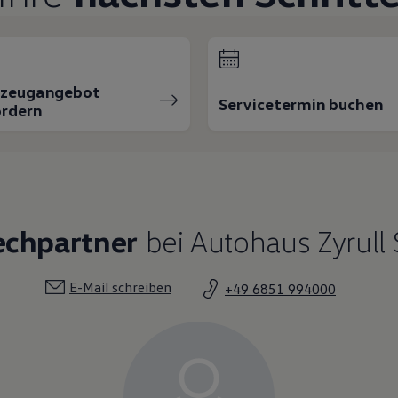
rzeugangebot
Servicetermin buchen
rdern
echpartner
bei Autohaus Zyrull
E-Mail schreiben
+49 6851 994000