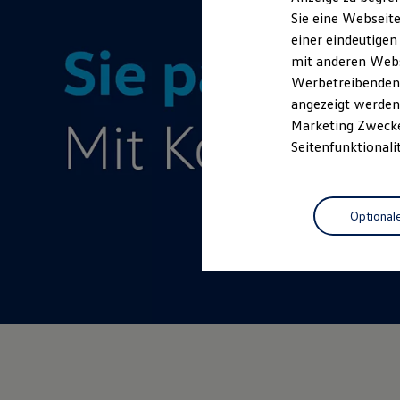
Elektrofahrzeugkonzepte
Sie eine Webseite
ID. EVERY1
einer eindeutigen
Reichweite
Reichweite der ID. Modelle
mit anderen Webse
Reichweite im Winter
Werbetreibenden,
Rekuperation
angezeigt werden 
Laden
Laden unterwegs
Marketing Zwecken
Laden Zuhause
Seitenfunktionali
Ladestationen finden
Ladezeitensimulator
Batterie
Sicherheit
Optional
Garantie und Lebensdauer
Nachhaltigkeit
Technologie
Kosten und Kauf
Verbrauchskosten
Kaufoptionen
E-Auto-Förderung
Software und Konnektivität
Die ID. Software 6
ID. Software Versionen und Updates
Digitale Extras
Schnittstellen zu Ihrem ID.