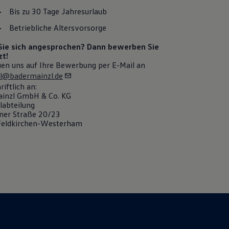
Bis zu 30 Tage Jahresurlaub
Betriebliche Altersvorsorge
Sie sich angesprochen? Dann bewerben Sie
zt!
uen uns auf Ihre Bewerbung per E-Mail an
l@badermainzl.de
riftlich an:
inzl GmbH & Co. KG
labteilung
er Straße 20/23
Feldkirchen-Westerham