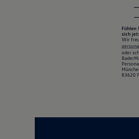
Fühlen 
sich jet
Wir fre
persona
oder sch
BaderMa
Persona
München
83620 