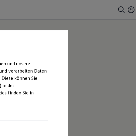
hen und unsere
 und verarbeiten Daten
. Diese können Sie
 in der
es finden Sie in