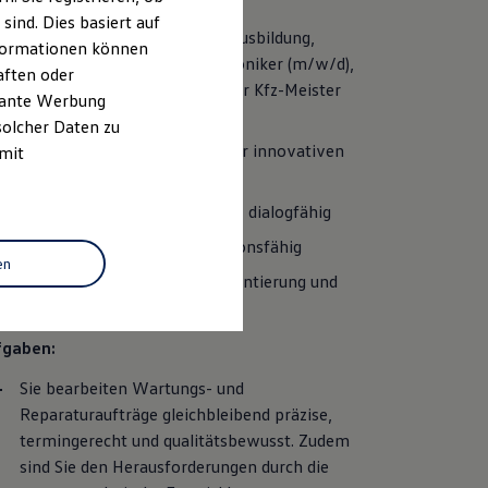
ind. Dies basiert auf
Abgeschlossene technische Ausbildung,
Informationen können
idealerweise als Kfz-Mechatroniker (m/w/d),
aften oder
Servicetechniker (m/w/d) oder Kfz-Meister
evante Werbung
(m/w/d)
solcher Daten zu
Aufgeschlossenheit gegenüber innovativen
 mit
Technologien
Lern- und informationsbereit, dialogfähig
Lösungsorientiert, organisationsfähig
en
Ein hohes Maß an Serviceorientierung und
Teamfähigkeit
fgaben:
Sie bearbeiten Wartungs- und
Reparaturaufträge gleichbleibend präzise,
termingerecht und qualitätsbewusst. Zudem
sind Sie den Herausforderungen durch die