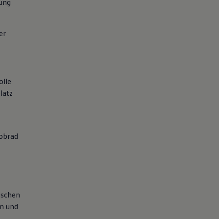
ung
er
olle
latz
obrad
ischen
n und