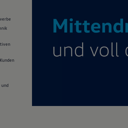
werbe
hnik
tiven
 Kunden
,
g und