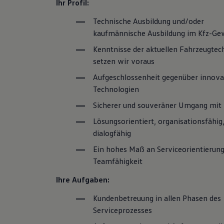
Ihr Profil:
Magazin
Lifestyle
Technische Ausbildung und/oder
Transport
kaufmännische Ausbildung im Kfz-Ge
Familie
Elektromobilität
Kenntnisse der aktuellen Fahrzeugtec
Volkswagen R
setzen wir voraus
Pannen- und Unfallhilfe
Volkswagen Kundenbetreuung
Aufgeschlossenheit gegenüber innova
Technologien
Sicherer und souveräner Umgang mit
Lösungsorientiert, organisationsfähig
dialogfähig
Ein hohes Maß an Serviceorientierun
Teamfähigkeit
Ihre Aufgaben:
Kundenbetreuung in allen Phasen des
Serviceprozesses