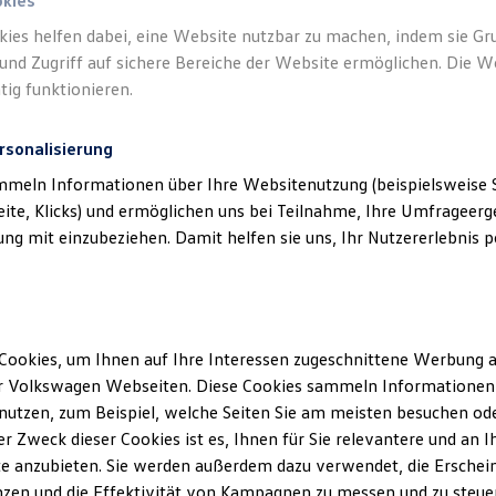
okies
kies helfen dabei, eine Website nutzbar zu machen, indem sie G
und Zugriff auf sichere Bereiche der Website ermöglichen. Die W
tig funktionieren.
rsonalisierung
mmeln Informationen über Ihre Websitenutzung (beispielsweise S
eite, Klicks) und ermöglichen uns bei Teilnahme, Ihre Umfrageerge
g mit einzubeziehen. Damit helfen sie uns, Ihr Nutzererlebnis pe
Cookies, um Ihnen auf Ihre Interessen zugeschnittene Werbung a
r Volkswagen Webseiten. Diese Cookies sammeln Informationen 
utzen, zum Beispiel, welche Seiten Sie am meisten besuchen oder
Kfz-
r Zweck dieser Cookies ist es, Ihnen für Sie relevantere und an I
e anzubieten. Sie werden außerdem dazu verwendet, die Erschein
zen und die Effektivität von Kampagnen zu messen und zu steuern
Ihr Profi