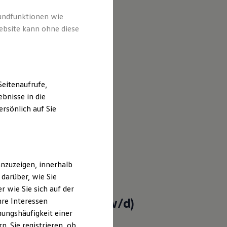
rundfunktionen wie
ebsite kann ohne diese
eitenaufrufe,
bnisse in die
rsönlich auf Sie
nzuzeigen, innerhalb
darüber, wie Sie
 wie Sie sich auf der
Mechatroniker (m/w/d)
hre Interessen
ungshäufigkeit einer
. Sie registrieren, ob
l: