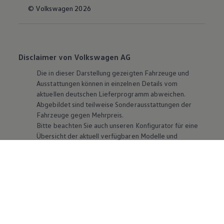
© Volkswagen 2026
Disclaimer von Volkswagen AG
Die in dieser Darstellung gezeigten Fahrzeuge und
Ausstattungen können in einzelnen Details vom
aktuellen deutschen Lieferprogramm abweichen.
Abgebildet sind teilweise Sonderausstattungen der
Fahrzeuge gegen Mehrpreis.
Bitte beachten Sie auch unseren Konfigurator für eine
Übersicht der aktuell verfügbaren Modelle und
Ausstattungen.
Die angegebenen Verbrauchs- und Emissionswerte
beziehen sich nicht auf ein einzelnes Fahrzeug und sind
nicht Bestandteil des Angebots, sondern dienen allein
Vergleichszwecken zwischen den verschiedenen
Fahrzeugtypen. Zusatzausstattungen und
Zubehör
(Anbauteile, Reifenformat usw.) können relevante