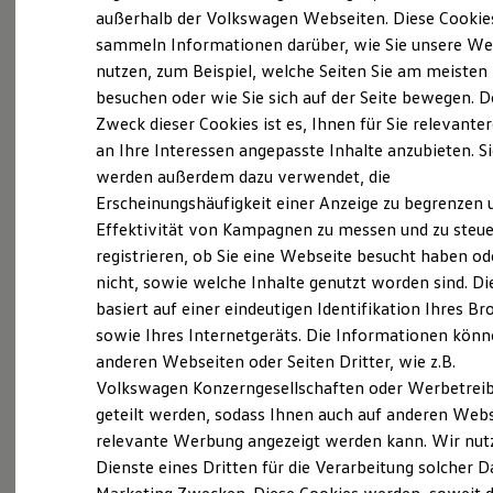
Elektrofahrzeugkonzepte
außerhalb der Volkswagen Webseiten. Diese Cookie
ID. EVERY1
sammeln Informationen darüber, wie Sie unsere We
Reichweite
nutzen, zum Beispiel, welche Seiten Sie am meisten
Reichweite der ID. Modelle
Reichweite im Winter
besuchen oder wie Sie sich auf der Seite bewegen. D
Rekuperation
Zweck dieser Cookies ist es, Ihnen für Sie relevante
Laden
an Ihre Interessen angepasste Inhalte anzubieten. S
Laden unterwegs
Laden Zuhause
werden außerdem dazu verwendet, die
Ladestationen finden
Erscheinungshäufigkeit einer Anzeige zu begrenzen 
Ladezeitensimulator
Effektivität von Kampagnen zu messen und zu steue
Batterie
Sicherheit
registrieren, ob Sie eine Webseite besucht haben od
Garantie und Lebensdauer
nicht, sowie welche Inhalte genutzt worden sind. Di
Nachhaltigkeit
Mehr
erfahren
...
basiert auf einer eindeutigen Identifikation Ihres B
Technologie
Kosten und Kauf
sowie Ihres Internetgeräts. Die Informationen kön
Verbrauchskosten
Seit 01.01.2023 bilden die Automobilgruppen
anderen Webseiten oder Seiten Dritter, wie z.B.
Kaufoptionen
„Göthling & Kaufmann“, „Best Auto-Familie“,
Volkswagen Konzerngesellschaften oder Werbetrei
E-Auto-Förderung
Software und Konnektivität
„Autohaus Marnet“ und „Gelder & Sorg“ eine der
geteilt werden, sodass Ihnen auch auf anderen Web
Die ID. Software 6
relevante Werbung angezeigt werden kann. Wir nut
stärksten nationalen Automobilhandelsgruppen
ID. Software Versionen und Updates
Dienste eines Dritten für die Verarbeitung solcher D
Digitale Extras
in Deutschland unter der gemeinsam
Schnittstellen zu Ihrem ID.