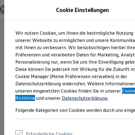
Modelle und Konfigurator
Cookie Einstellungen
Konfigurator
Modelle vergleichen
Konfiguration laden
Zum
Zum
Autosuche
Wir nutzen Cookies, um Ihnen die bestmögliche Nutzung
Hauptinhalt
Footer
Elektroautos
springen
springen
unserer Webseite zu ermöglichen und unsere Kommunika
ENERGY Sondermodelle
Nutzfahrzeuge
mit Ihnen zu verbessern. Wir berücksichtigen hierbei Ihr
SUV und CUV
Präferenzen und verarbeiten Daten für Marketing, Analyt
Familienautos
Personalisierung nur, wenn Sie uns Ihre Einwilligung gebe
Kombis
Kompaktwagen
Diese können Sie jederzeit mit Wirkung für die Zukunft i
Sportwagen
Ihr
Cookie Manager (Meine Präferenzen verwalten) in der
Schnell verfügbare Fahrzeuge
Angebote und Produkte
Datenschutzerklärung widerrufen. Weitere Informatione
Mobilitätsdienstleister
Aktuelle Angebote
unseren eingesetzten Cookies finden Sie in unserer
Cooki
E-Auto-Förderung
Richtlinie
und unserer
Datenschutzerklärung
.
Volkswagen Marktplatz
vom
Taunus bis nach
Die ENERGY Sondermodelle
Folgende Kategorien von Cookies werden durch uns einge
Junge Gebrauchtwagen und Gebrauchtwagen
Volkswagen Zertifizierte Gebrauchtwagen
Franken
Elektromobilität bei Gebrauchtwagen
Zubehör- und Serviceangebote
Saisonangebote
Erforderliche Cookies