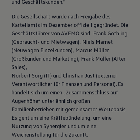
und Geschäftskunden.“
Motorenöl und Flüssigkeiten
Räder und Reifen
Pannen- und Unfallhilfe
Die Gesellschaft wurde nach Freigabe des
Economy Service
Kartellamts im Dezember offiziell gegründet. Die
Volkswagen Teile
Zubehör
Geschäftsführer von AVEMO sind: Frank Göthling
Modellspezifisches Zubehör
(Gebraucht- und Mietwagen), Niels Marnet
Schutz und Pflege
Transport
(Neuwagen Einzelkunden), Marcus Müller
Entertainment und Elektronik
(Großkunden und Marketing), Frank Müller (After
Individualisieren
Wallbox und Ladekabel
Sales),
Digitale Extras
Norbert Sorg (IT) und Christian Just (externer
Dienste für Ihr Modell finden
Volkswagen Apps, Login und Shop
Verantwortlicher für Finanzen und Personal). Es
Handy und Fahrzeug verbinden
handelt sich um einen „Zusammenschluss auf
Updates für Software, Karten und Radio
Über Ihr Auto
Augenhöhe“ unter ähnlich großen
Vorgängermodelle
Familienbetrieben mit gemeinsamer Wertebasis.
Kundeninformationen
Volkswagen Kundenbetreuung
Es geht um eine Kräftebündelung, um eine
Warn- und Kontrollleuchten
Nutzung von Synergien und um eine
Assistenzsysteme
Digitale Betriebsanleitung
Weichenstellung für die Zukunft.
Live Beratung