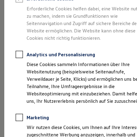
Reifenpakete
Leasing
Erforderliche Cookies helfen dabei, eine Website nu
(
Impressum & Rechtliches
)
Leasing-Angebote
zu machen, indem sie Grundfunktionen wie
Gebrauchtwagen Leasing
Seitennavigation und Zugriff auf sichere Bereiche de
Junge Gebrauchtwagen-Leasing
Elektroauto Leasing
Website ermöglichen. Die Website kann ohne diese
Kleinwagen-Leasing
Cookies nicht richtig funktionieren.
Leasing ohne Anzahlung
Finanzierung
Autokredit mit Schlussrate
Analytics und Personalisierung
Versicherungen und Garantien
Kfz-Versicherung
Diese Cookies sammeln Informationen über Ihre
Restschuldversicherungen
Websitenutzung (beispielsweise Seitenaufrufe,
Garantien
Verweildauer je Seite, Klicks) und ermöglichen uns b
Wartungsverträge
Geschäftskunden
Teilnahme, Ihre Umfrageergebnisse in die
Professional Class bei Volkswagen
Websiteoptimierung mit einzubeziehen. Damit helfe
Großkunden
uns, Ihr Nutzererlebnis persönlich auf Sie zuzuschne
Behörden
Direktkunden
Sonderfahrzeuge
Marketing
Anpfiff zum Gewinn
Elektromobilität
Wir nutzen diese Cookies, um Ihnen auf Ihre Intere
Elektroautos
zugeschnittene Werbung anzuzeigen, innerhalb und
ID. Tutorials