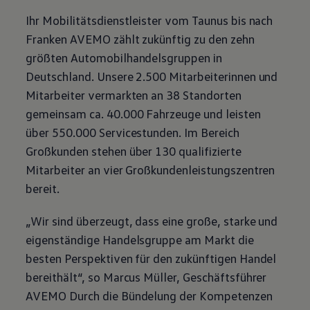
Magazin
Ihr Mobilitätsdienstleister vom Taunus bis nach
Lifestyle
Transport
Franken AVEMO zählt zukünftig zu den zehn
Familie
größten Automobilhandelsgruppen in
Elektromobilität
Volkswagen R
Deutschland. Unsere 2.500 Mitarbeiterinnen und
Pannen- und Unfallhilfe
Mitarbeiter vermarkten an 38 Standorten
Volkswagen Kundenbetreuung
gemeinsam ca. 40.000 Fahrzeuge und leisten
über 550.000 Servicestunden. Im Bereich
Großkunden stehen über 130 qualifizierte
Mitarbeiter an vier Großkundenleistungszentren
bereit.
„Wir sind überzeugt, dass eine große, starke und
eigenständige Handelsgruppe am Markt die
besten Perspektiven für den zukünftigen Handel
bereithält“, so Marcus Müller, Geschäftsführer
AVEMO Durch die Bündelung der Kompetenzen