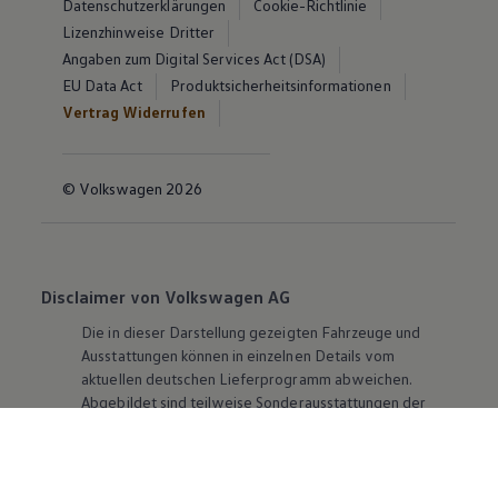
Datenschutzerklärungen
Cookie-Richtlinie
Lizenzhinweise Dritter
Angaben zum Digital Services Act (DSA)
EU Data Act
Produktsicherheitsinformationen
Vertrag Widerrufen
© Volkswagen 2026
Disclaimer von Volkswagen AG
Die in dieser Darstellung gezeigten Fahrzeuge und
Ausstattungen können in einzelnen Details vom
aktuellen deutschen Lieferprogramm abweichen.
Abgebildet sind teilweise Sonderausstattungen der
Fahrzeuge gegen Mehrpreis.
Bitte beachten Sie auch unseren Konfigurator für eine
Übersicht der aktuell verfügbaren Modelle und
Ausstattungen.