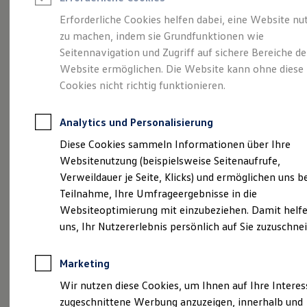
Reifenpakete
Leasing
Erforderliche Cookies helfen dabei, eine Website nu
Leasing-Angebote
zu machen, indem sie Grundfunktionen wie
Der T-Roc
Gebrauchtwagen Leasing
Seitennavigation und Zugriff auf sichere Bereiche de
Junge Gebrauchtwagen-Leasing
Elektroauto Leasing
Website ermöglichen. Die Website kann ohne diese
Kleinwagen-Leasing
Cookies nicht richtig funktionieren.
Leasing ohne Anzahlung
Finanzierung
Autokredit mit Schlussrate
Analytics und Personalisierung
Versicherungen und Garantien
Kfz-Versicherung
Diese Cookies sammeln Informationen über Ihre
Restschuldversicherungen
Websitenutzung (beispielsweise Seitenaufrufe,
Garantien
Verweildauer je Seite, Klicks) und ermöglichen uns b
Wartungsverträge
Geschäftskunden
Teilnahme, Ihre Umfrageergebnisse in die
Professional Class bei Volkswagen
Websiteoptimierung mit einzubeziehen. Damit helfe
Großkunden
uns, Ihr Nutzererlebnis persönlich auf Sie zuzuschne
Behörden
(
Impressum & Rechtliches
)
Direktkunden
Sonderfahrzeuge
Marketing
Anpfiff zum Gewinn
Elektromobilität
Wir nutzen diese Cookies, um Ihnen auf Ihre Intere
Elektroautos
zugeschnittene Werbung anzuzeigen, innerhalb und
ID. Tutorials