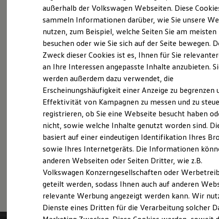
Elektrofahrzeugkonzepte
außerhalb der Volkswagen Webseiten. Diese Cookie
Probefahrt vereinbaren
ID. EVERY1
sammeln Informationen darüber, wie Sie unsere We
Reichweite
nutzen, zum Beispiel, welche Seiten Sie am meisten
Reichweite der ID. Modelle
Reichweite im Winter
besuchen oder wie Sie sich auf der Seite bewegen. D
Rekuperation
Zweck dieser Cookies ist es, Ihnen für Sie relevante
Laden
Fahrzeugangebot anfordern
an Ihre Interessen angepasste Inhalte anzubieten. S
Laden unterwegs
Laden Zuhause
werden außerdem dazu verwendet, die
Ladestationen finden
Erscheinungshäufigkeit einer Anzeige zu begrenzen 
Ladezeitensimulator
Effektivität von Kampagnen zu messen und zu steue
Batterie
Sicherheit
registrieren, ob Sie eine Webseite besucht haben od
Servicetermin buchen
Garantie und Lebensdauer
nicht, sowie welche Inhalte genutzt worden sind. Di
Nachhaltigkeit
basiert auf einer eindeutigen Identifikation Ihres B
Technologie
Kosten und Kauf
sowie Ihres Internetgeräts. Die Informationen kön
Verbrauchskosten
anderen Webseiten oder Seiten Dritter, wie z.B.
Kaufoptionen
Serviceanfrage stellen
Volkswagen Konzerngesellschaften oder Werbetrei
E-Auto-Förderung
Software und Konnektivität
geteilt werden, sodass Ihnen auch auf anderen Web
Die ID. Software 6
relevante Werbung angezeigt werden kann. Wir nut
ID. Software Versionen und Updates
Dienste eines Dritten für die Verarbeitung solcher D
Digitale Extras
Schnittstellen zu Ihrem ID.