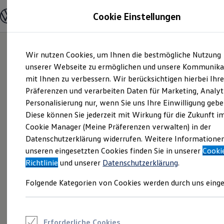
Modelle und Konfigurator
Cookie Einstellungen
Konfigurator
Modelle vergleichen
Konfiguration laden
Zum
Zum
Autosuche
Wir nutzen Cookies, um Ihnen die bestmögliche Nutzung
Hauptinhalt
Footer
Elektroautos
springen
springen
unserer Webseite zu ermöglichen und unsere Kommunika
ENERGY Sondermodelle
Nutzfahrzeuge
mit Ihnen zu verbessern. Wir berücksichtigen hierbei Ihr
SUV und CUV
Präferenzen und verarbeiten Daten für Marketing, Analyt
Familienautos
Personalisierung nur, wenn Sie uns Ihre Einwilligung gebe
Kombis
Kompaktwagen
Diese können Sie jederzeit mit Wirkung für die Zukunft i
Sportwagen
Cookie Manager (Meine Präferenzen verwalten) in der
Schnell verfügbare Fahrzeuge
Angebote und Produkte
Datenschutzerklärung widerrufen. Weitere Informatione
Aktuelle Angebote
unseren eingesetzten Cookies finden Sie in unserer
Cooki
E-Auto-Förderung
Richtlinie
und unserer
Datenschutzerklärung
.
Volkswagen Marktplatz
Die ENERGY Sondermodelle
Folgende Kategorien von Cookies werden durch uns einge
Junge Gebrauchtwagen und Gebrauchtwagen
Volkswagen Zertifizierte Gebrauchtwagen
Elektromobilität bei Gebrauchtwagen
Zubehör- und Serviceangebote
Saisonangebote
Erforderliche Cookies