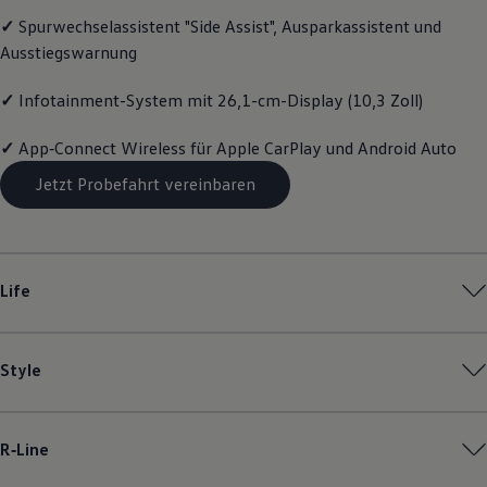
Magazin
✓
Spurwechselassistent "Side Assist", Ausparkassistent und
Lifestyle
Ausstiegswarnung
Transport
Familie
Elektromobilität
✓
Infotainment-System mit 26,1-cm-Display (10,3 Zoll)
Volkswagen R
Pannen- und Unfallhilfe
✓
App‑Connect
Wireless für Apple
CarPlay
und
Android
Auto
Volkswagen Kundenbetreuung
Jetzt Probefahrt vereinbaren
Life
Style
R‑Line