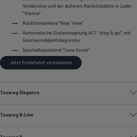
Magazin
Vordersitze und der äußeren Rücksitzplätze in Leder
Lifestyle
"Vienna"
Transport
Familie
Rückfahrkamera "Rear View"
Elektromobilität
Automatische Distanzregelung ACC "stop & go", mit
Volkswagen R
Pannen- und Unfallhilfe
Geschwindigkeitsbegrenzer
Volkswagen Kundenbetreuung
Spurhalteassistent "Lane Assist"
Jetzt Probefahrt vereinbaren
Touareg
Elegance
Touareg
R‑Line