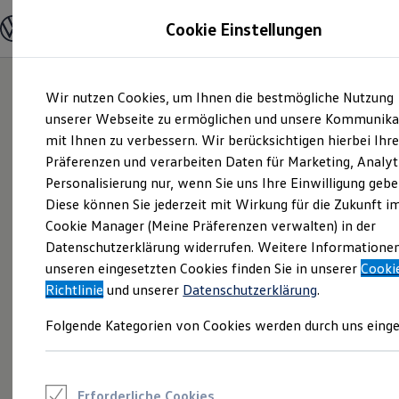
Modelle und Konfigurator
Cookie Einstellungen
Konfigurator
Modelle vergleichen
Konfiguration laden
Zum
Zum
Autosuche
Wir nutzen Cookies, um Ihnen die bestmögliche Nutzung
Hauptinhalt
Footer
Elektroautos
springen
springen
unserer Webseite zu ermöglichen und unsere Kommunika
ENERGY Sondermodelle
Nutzfahrzeuge
mit Ihnen zu verbessern. Wir berücksichtigen hierbei Ihr
SUV und CUV
Präferenzen und verarbeiten Daten für Marketing, Analyt
Familienautos
Personalisierung nur, wenn Sie uns Ihre Einwilligung gebe
Kombis
Kompaktwagen
Diese können Sie jederzeit mit Wirkung für die Zukunft i
Sportwagen
Cookie Manager (Meine Präferenzen verwalten) in der
Schnell verfügbare Fahrzeuge
Angebote und Produkte
Datenschutzerklärung widerrufen. Weitere Informatione
Aktuelle Angebote
unseren eingesetzten Cookies finden Sie in unserer
Cooki
E-Auto-Förderung
Richtlinie
und unserer
Datenschutzerklärung
.
Volkswagen Marktplatz
Die ENERGY Sondermodelle
Folgende Kategorien von Cookies werden durch uns einge
Junge Gebrauchtwagen und Gebrauchtwagen
Volkswagen Zertifizierte Gebrauchtwagen
Elektromobilität bei Gebrauchtwagen
Zubehör- und Serviceangebote
Saisonangebote
Erforderliche Cookies