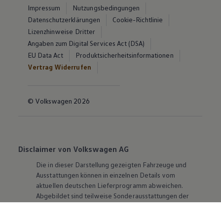
Impressum
Nutzungsbedingungen
Datenschutzerklärungen
Cookie-Richtlinie
Lizenzhinweise Dritter
Angaben zum Digital Services Act (DSA)
EU Data Act
Produktsicherheitsinformationen
Vertrag Widerrufen
© Volkswagen 2026
Disclaimer von Volkswagen AG
Die in dieser Darstellung gezeigten Fahrzeuge und
Ausstattungen können in einzelnen Details vom
aktuellen deutschen Lieferprogramm abweichen.
Abgebildet sind teilweise Sonderausstattungen der
Fahrzeuge gegen Mehrpreis.
Bitte beachten Sie auch unseren Konfigurator für eine