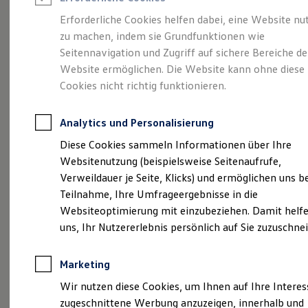
Reifenpakete
Leasing
Erforderliche Cookies helfen dabei, eine Website nu
Leasing-Angebote
zu machen, indem sie Grundfunktionen wie
Sportlich, edel,
Gebrauchtwagen Leasing
Seitennavigation und Zugriff auf sichere Bereiche de
Junge Gebrauchtwagen-Leasing
Elektroauto Leasing
Website ermöglichen. Die Website kann ohne diese
elegant:
der Touareg
Kleinwagen-Leasing
Cookies nicht richtig funktionieren.
Leasing ohne Anzahlung
Finanzierung
Autokredit mit Schlussrate
Analytics und Personalisierung
Versicherungen und Garantien
Kfz-Versicherung
Diese Cookies sammeln Informationen über Ihre
Restschuldversicherungen
Websitenutzung (beispielsweise Seitenaufrufe,
Garantien
Verweildauer je Seite, Klicks) und ermöglichen uns b
Wartungsverträge
Geschäftskunden
Teilnahme, Ihre Umfrageergebnisse in die
Professional Class bei Volkswagen
Websiteoptimierung mit einzubeziehen. Damit helfe
Großkunden
(
Impressum & Rechtliches
)
uns, Ihr Nutzererlebnis persönlich auf Sie zuzuschne
Behörden
Direktkunden
Sonderfahrzeuge
Marketing
Anpfiff zum Gewinn
Elektromobilität
Wir nutzen diese Cookies, um Ihnen auf Ihre Intere
Elektroautos
zugeschnittene Werbung anzuzeigen, innerhalb und
ID. Tutorials