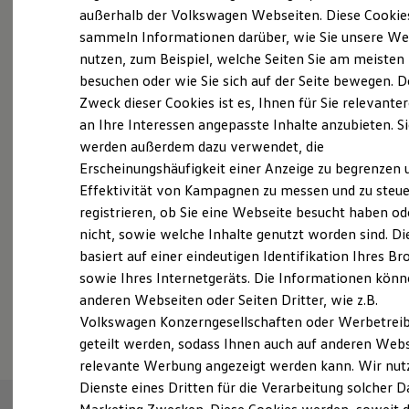
Probefahrt vereinbaren
Elektrofahrzeugkonzepte
außerhalb der Volkswagen Webseiten. Diese Cookie
ID. EVERY1
sammeln Informationen darüber, wie Sie unsere We
Reichweite
nutzen, zum Beispiel, welche Seiten Sie am meisten
Reichweite der ID. Modelle
Reichweite im Winter
besuchen oder wie Sie sich auf der Seite bewegen. D
Rekuperation
Zweck dieser Cookies ist es, Ihnen für Sie relevante
Fahrzeugangebot anfordern
Laden
an Ihre Interessen angepasste Inhalte anzubieten. S
Laden unterwegs
Laden Zuhause
werden außerdem dazu verwendet, die
Ladestationen finden
Erscheinungshäufigkeit einer Anzeige zu begrenzen 
Ladezeitensimulator
Effektivität von Kampagnen zu messen und zu steue
Batterie
Servicetermin buchen
Sicherheit
registrieren, ob Sie eine Webseite besucht haben od
Garantie und Lebensdauer
nicht, sowie welche Inhalte genutzt worden sind. Di
Nachhaltigkeit
basiert auf einer eindeutigen Identifikation Ihres B
Technologie
Kosten und Kauf
sowie Ihres Internetgeräts. Die Informationen kön
Verbrauchskosten
anderen Webseiten oder Seiten Dritter, wie z.B.
Serviceanfrage stellen
Kaufoptionen
Volkswagen Konzerngesellschaften oder Werbetrei
E-Auto-Förderung
Software und Konnektivität
geteilt werden, sodass Ihnen auch auf anderen Web
Die ID. Software 6
relevante Werbung angezeigt werden kann. Wir nut
ID. Software Versionen und Updates
Dienste eines Dritten für die Verarbeitung solcher D
Digitale Extras
Schnittstellen zu Ihrem ID.