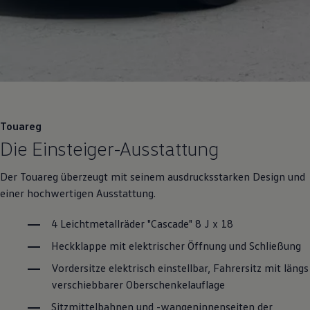
Motorenöl und Flüssigkeiten
Räder und Reifen
Pannen- und Unfallhilfe
Economy Service
Volkswagen Teile
Zubehör
Modellspezifisches Zubehör
Schutz und Pflege
Transport
Entertainment und Elektronik
Touareg
Individualisieren
Die Einsteiger-Ausstattung
Wallbox und Ladekabel
Digitale Extras
Dienste für Ihr Modell finden
Der
Touareg
überzeugt mit seinem ausdrucksstarken Design und
Volkswagen Apps, Login und Shop
einer hochwertigen Ausstattung.
Handy und Fahrzeug verbinden
Updates für Software, Karten und Radio
Über Ihr Auto
4 Leichtmetallräder "Cascade" 8 J x 18
Vorgängermodelle
Heckklappe mit elektrischer Öffnung und Schließung
Kundeninformationen
Volkswagen Kundenbetreuung
Vordersitze elektrisch einstellbar, Fahrersitz mit längs
Warn- und Kontrollleuchten
verschiebbarer Oberschenkelauflage
Assistenzsysteme
Digitale Betriebsanleitung
Sitzmittelbahnen und -wangeninnenseiten der
Live Beratung