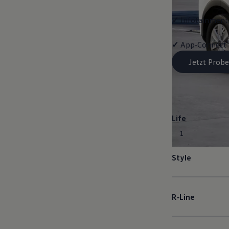
✓
Infotainment-
✓
App‑Connect
Jetzt Probe
Life
1
Style
R‑Line