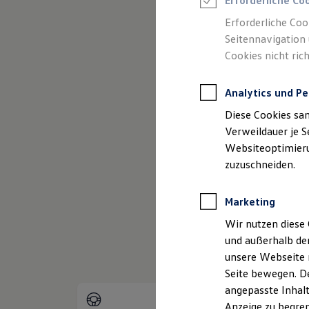
Erforderliche Co
Reifenpakete
Leasing
Erforderliche Coo
Leasing-Angebote
Seitennavigation 
(
Impressum & Rechtliches
)
Gebrauchtwagen Leasing
Cookies nicht rich
Junge Gebrauchtwagen-Leasing
Elektroauto Leasing
Kleinwagen-Leasing
Analytics und Pe
Leasing ohne Anzahlung
Finanzierung
Diese Cookies sa
Autokredit mit Schlussrate
Versicherungen und Garantien
Verweildauer je S
Kfz-Versicherung
Websiteoptimierun
Restschuldversicherungen
zuzuschneiden.
Garantien
Wartungsverträge
Geschäftskunden
Marketing
Professional Class bei Volkswagen
Großkunden
Wir nutzen diese 
Behörden
und außerhalb de
Direktkunden
Sonderfahrzeuge
unsere Webseite n
Anpfiff zum Gewinn
Seite bewegen. De
Elektromobilität
angepasste Inhalt
Elektroautos
ID. Tutorials
Anzeige zu begren