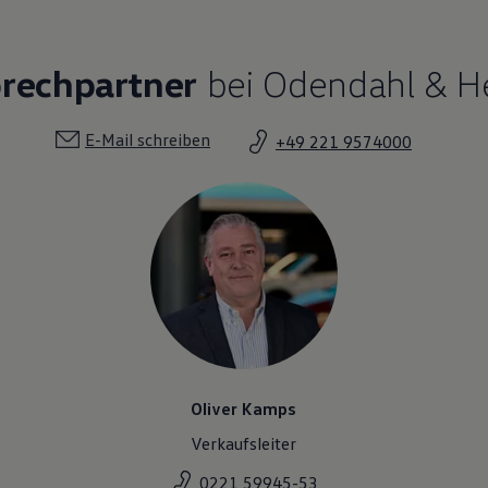
prechpartner
bei Odendahl & He
E-Mail schreiben
+49 221 9574000
Oliver Kamps
Verkaufsleiter
0221 59945-53