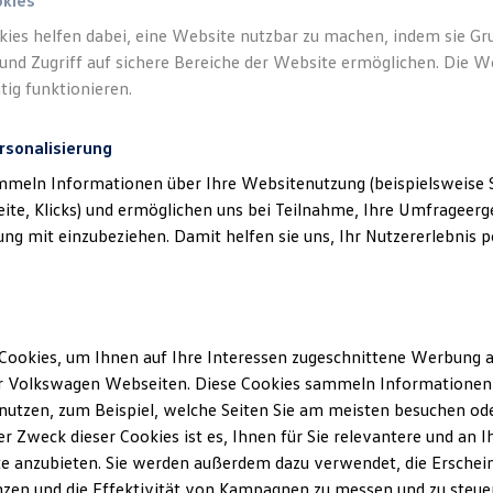
okies
kies helfen dabei, eine Website nutzbar zu machen, indem sie G
und Zugriff auf sichere Bereiche der Website ermöglichen. Die W
tig funktionieren.
rsonalisierung
mmeln Informationen über Ihre Websitenutzung (beispielsweise S
eite, Klicks) und ermöglichen uns bei Teilnahme, Ihre Umfrageerge
g mit einzubeziehen. Damit helfen sie uns, Ihr Nutzererlebnis pe
Cookies, um Ihnen auf Ihre Interessen zugeschnittene Werbung a
r Volkswagen Webseiten. Diese Cookies sammeln Informationen 
utzen, zum Beispiel, welche Seiten Sie am meisten besuchen oder
r Zweck dieser Cookies ist es, Ihnen für Sie relevantere und an I
e anzubieten. Sie werden außerdem dazu verwendet, die Erschein
zen und die Effektivität von Kampagnen zu messen und zu steuern