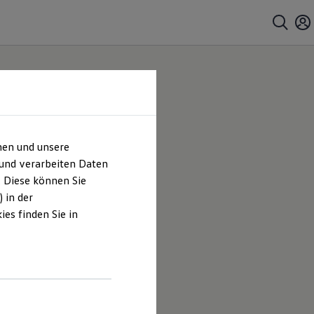
hen und unsere
 und verarbeiten Daten
. Diese können Sie
 in der
es finden Sie in