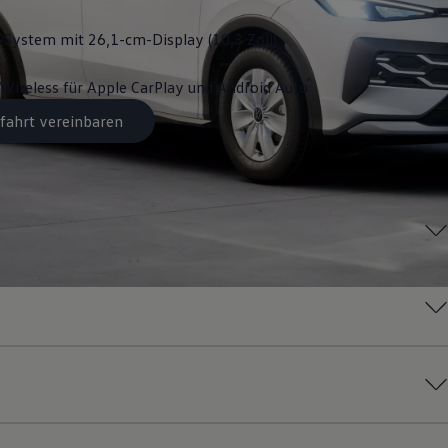
System mit 26,1-cm-Display (10,3 Zoll)
Wireless für Apple
CarPlay
und
Android
Auto
fahrt vereinbaren