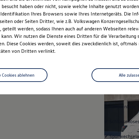
 besucht haben oder nicht, sowie welche Inhalte genutzt worden s
rzeugangebot
Servicetermin buchen
rdern
 Identifikation Ihres Browsers sowie Ihres Internetgeräts. Die 
iten oder Seiten Dritter, wie z.B. Volkswagen Konzerngesellsch
 geteilt werden, sodass Ihnen auch auf anderen Webseiten rel
kann. Wir nutzen die Dienste eines Dritten für die Verarbeitung 
. Diese Cookies werden, soweit dies zweckdienlich ist, oftmals
Trend
täten von Dritten verlinkt.
Trend
e Cookies ablehnen
Alle zulass
Ausstattung mit
✓
LED-Scheinwe
✓
Klimaanlage "
✓
Schlüssellose
✓
Spurwechselas