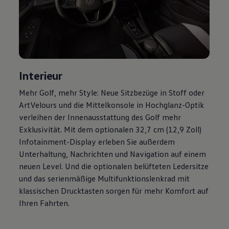
Magazin
Lifestyle
Transport
Familie
Elektromobilität
Volkswagen R
Pannen- und Unfallhilfe
Volkswagen Kundenbetreuung
Interieur
Mehr
Golf
, mehr Style: Neue Sitzbezüge in Stoff oder
ArtVelours und die Mittelkonsole in Hochglanz-Optik
verleihen der Innenausstattung des
Golf
mehr
Exklusivität. Mit dem optionalen 32,7 cm (12,9 Zoll)
Infotainment-Display erleben Sie außerdem
Unterhaltung, Nachrichten und Navigation auf einem
neuen Level. Und die optionalen belüfteten Ledersitze
und das serienmäßige Multifunktionslenkrad mit
klassischen Drucktasten sorgen für mehr Komfort auf
Ihren Fahrten.