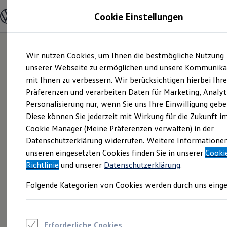
Modelle und Konfigurator
Cookie Einstellungen
Konfigurator
Modelle vergleichen
Konfiguration laden
Zum
Zum
Autosuche
Wir nutzen Cookies, um Ihnen die bestmögliche Nutzung
Hauptinhalt
Footer
Elektroautos
springen
springen
unserer Webseite zu ermöglichen und unsere Kommunika
ENERGY Sondermodelle
Nutzfahrzeuge
mit Ihnen zu verbessern. Wir berücksichtigen hierbei Ihr
SUV und CUV
Präferenzen und verarbeiten Daten für Marketing, Analyt
Familienautos
Personalisierung nur, wenn Sie uns Ihre Einwilligung gebe
Kombis
Kompaktwagen
Diese können Sie jederzeit mit Wirkung für die Zukunft i
Sportwagen
Cookie Manager (Meine Präferenzen verwalten) in der
Schnell verfügbare Fahrzeuge
Angebote und Produkte
Datenschutzerklärung widerrufen. Weitere Informatione
Aktuelle Angebote
unseren eingesetzten Cookies finden Sie in unserer
Cooki
E-Auto-Förderung
Richtlinie
und unserer
Datenschutzerklärung
.
Volkswagen Marktplatz
Die ENERGY Sondermodelle
Folgende Kategorien von Cookies werden durch uns einge
Junge Gebrauchtwagen und Gebrauchtwagen
Volkswagen Zertifizierte Gebrauchtwagen
Elektromobilität bei Gebrauchtwagen
Zubehör- und Serviceangebote
Saisonangebote
Erforderliche Cookies