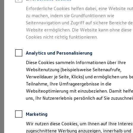
Reifenpakete
Leasing
Erforderliche Cookies helfen dabei, eine Website nu
Leasing-Angebote
zu machen, indem sie Grundfunktionen wie
Eine Klasse für sich.
Gebrauchtwagen Leasing
Seitennavigation und Zugriff auf sichere Bereiche de
Junge Gebrauchtwagen-Leasing
Elektroauto Leasing
Website ermöglichen. Die Website kann ohne diese
Der Golf.
Kleinwagen-Leasing
Cookies nicht richtig funktionieren.
Leasing ohne Anzahlung
Finanzierung
Autokredit mit Schlussrate
Analytics und Personalisierung
Versicherungen und Garantien
Kfz-Versicherung
Diese Cookies sammeln Informationen über Ihre
Restschuldversicherungen
Websitenutzung (beispielsweise Seitenaufrufe,
Garantien
Verweildauer je Seite, Klicks) und ermöglichen uns b
Wartungsverträge
Geschäftskunden
Teilnahme, Ihre Umfrageergebnisse in die
Professional Class bei Volkswagen
Websiteoptimierung mit einzubeziehen. Damit helfe
Großkunden
(
Impressum & Rechtliches
)
uns, Ihr Nutzererlebnis persönlich auf Sie zuzuschne
Behörden
Direktkunden
Sonderfahrzeuge
Marketing
Anpfiff zum Gewinn
Elektromobilität
Wir nutzen diese Cookies, um Ihnen auf Ihre Intere
Elektroautos
zugeschnittene Werbung anzuzeigen, innerhalb und
ID. Tutorials