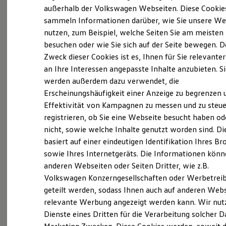
Probefahrt vereinbaren
Elektrofahrzeugkonzepte
außerhalb der Volkswagen Webseiten. Diese Cookie
ID. EVERY1
sammeln Informationen darüber, wie Sie unsere We
Reichweite
nutzen, zum Beispiel, welche Seiten Sie am meisten
Reichweite der ID. Modelle
Reichweite im Winter
besuchen oder wie Sie sich auf der Seite bewegen. D
Rekuperation
Zweck dieser Cookies ist es, Ihnen für Sie relevante
Fahrzeugangebot anfordern
Laden
an Ihre Interessen angepasste Inhalte anzubieten. S
Laden unterwegs
Laden Zuhause
werden außerdem dazu verwendet, die
Ladestationen finden
Erscheinungshäufigkeit einer Anzeige zu begrenzen 
Ladezeitensimulator
Effektivität von Kampagnen zu messen und zu steue
Batterie
Servicetermin buchen
Sicherheit
registrieren, ob Sie eine Webseite besucht haben od
Garantie und Lebensdauer
nicht, sowie welche Inhalte genutzt worden sind. Di
Nachhaltigkeit
basiert auf einer eindeutigen Identifikation Ihres B
Technologie
Kosten und Kauf
sowie Ihres Internetgeräts. Die Informationen kön
Verbrauchskosten
anderen Webseiten oder Seiten Dritter, wie z.B.
Serviceanfrage stellen
Kaufoptionen
Volkswagen Konzerngesellschaften oder Werbetrei
E-Auto-Förderung
Software und Konnektivität
geteilt werden, sodass Ihnen auch auf anderen Web
Die ID. Software 6
relevante Werbung angezeigt werden kann. Wir nut
ID. Software Versionen und Updates
Dienste eines Dritten für die Verarbeitung solcher D
Details des Golf
Digitale Extras
Schnittstellen zu Ihrem ID.