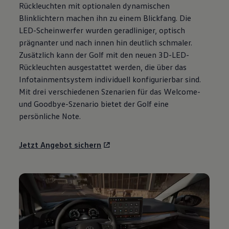
Rückleuchten mit optionalen dynamischen
Motorenöl und Flüssigkeiten
Räder und Reifen
Blinklichtern machen ihn zu einem Blickfang. Die
Pannen- und Unfallhilfe
LED-Scheinwerfer wurden geradliniger, optisch
Economy Service
prägnanter und nach innen hin deutlich schmaler.
Volkswagen Teile
Zubehör
Zusätzlich kann der
Golf
mit den neuen 3D-LED-
Modellspezifisches Zubehör
Rückleuchten ausgestattet werden, die über das
Schutz und Pflege
Infotainmentsystem individuell konfigurierbar sind.
Transport
Entertainment und Elektronik
Mit drei verschiedenen Szenarien für das Welcome-
Individualisieren
und Goodbye-Szenario bietet der
Golf
eine
Wallbox und Ladekabel
persönliche Note.
Digitale Extras
Dienste für Ihr Modell finden
Volkswagen Apps, Login und Shop
Jetzt Angebot sichern
Handy und Fahrzeug verbinden
Updates für Software, Karten und Radio
Über Ihr Auto
Vorgängermodelle
Kundeninformationen
Volkswagen Kundenbetreuung
Warn- und Kontrollleuchten
Assistenzsysteme
Digitale Betriebsanleitung
Live Beratung