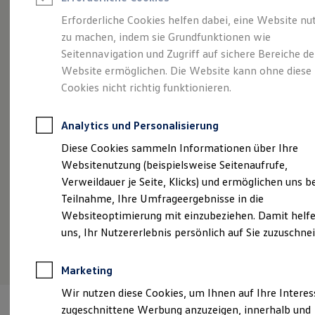
Reifenpakete
Leasing
Erforderliche Cookies helfen dabei, eine Website nu
Leasing-Angebote
zu machen, indem sie Grundfunktionen wie
Offen für Mehr.
Das
Gebrauchtwagen Leasing
Seitennavigation und Zugriff auf sichere Bereiche de
Junge Gebrauchtwagen-Leasing
Elektroauto Leasing
Website ermöglichen. Die Website kann ohne diese
T-Roc Cabriolet.
Kleinwagen-Leasing
Cookies nicht richtig funktionieren.
Leasing ohne Anzahlung
Finanzierung
Autokredit mit Schlussrate
Analytics und Personalisierung
Versicherungen und Garantien
Kfz-Versicherung
Diese Cookies sammeln Informationen über Ihre
Restschuldversicherungen
Websitenutzung (beispielsweise Seitenaufrufe,
Garantien
Verweildauer je Seite, Klicks) und ermöglichen uns b
Wartungsverträge
Geschäftskunden
Teilnahme, Ihre Umfrageergebnisse in die
Professional Class bei Volkswagen
Websiteoptimierung mit einzubeziehen. Damit helfe
Großkunden
uns, Ihr Nutzererlebnis persönlich auf Sie zuzuschne
Behörden
(
Impressum & Rechtliches
)
Direktkunden
Sonderfahrzeuge
Marketing
Anpfiff zum Gewinn
Elektromobilität
Wir nutzen diese Cookies, um Ihnen auf Ihre Intere
Elektroautos
zugeschnittene Werbung anzuzeigen, innerhalb und
ID. Tutorials