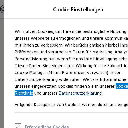
Modelle und Konfigurator
Cookie Einstellungen
Konfigurator
Modelle vergleichen
Konfiguration laden
Zum
Zum
Autosuche
Wir nutzen Cookies, um Ihnen die bestmögliche Nutzung
Hauptinhalt
Footer
Elektroautos
springen
springen
unserer Webseite zu ermöglichen und unsere Kommunika
ENERGY Sondermodelle
Nutzfahrzeuge
mit Ihnen zu verbessern. Wir berücksichtigen hierbei Ihr
SUV und CUV
Präferenzen und verarbeiten Daten für Marketing, Analyt
Familienautos
Personalisierung nur, wenn Sie uns Ihre Einwilligung gebe
Kombis
Kompaktwagen
Diese können Sie jederzeit mit Wirkung für die Zukunft i
Sportwagen
Cookie Manager (Meine Präferenzen verwalten) in der
Schnell verfügbare Fahrzeuge
Angebote und Produkte
Datenschutzerklärung widerrufen. Weitere Informatione
Aktuelle Angebote
unseren eingesetzten Cookies finden Sie in unserer
Cooki
E-Auto-Förderung
Richtlinie
und unserer
Datenschutzerklärung
.
Volkswagen Marktplatz
Die ENERGY Sondermodelle
Folgende Kategorien von Cookies werden durch uns einge
Junge Gebrauchtwagen und Gebrauchtwagen
Volkswagen Zertifizierte Gebrauchtwagen
Elektromobilität bei Gebrauchtwagen
Zubehör- und Serviceangebote
Saisonangebote
Erforderliche Cookies