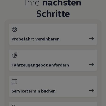
Ihre
nächsten
Magazin
Lifestyle
Schritte
Transport
Familie
Elektromobilität
Volkswagen R
Pannen- und Unfallhilfe
Volkswagen Kundenbetreuung
Probefahrt vereinbaren
Fahrzeugangebot anfordern
Servicetermin buchen