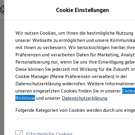
Modelle und Konfigurator
Cookie Einstellungen
Konfigurator
Modelle vergleichen
Konfiguration laden
Zum
Zum
Autosuche
Wir nutzen Cookies, um Ihnen die bestmögliche Nutzung
Hauptinhalt
Footer
Elektroautos
springen
springen
unserer Webseite zu ermöglichen und unsere Kommunika
ENERGY Sondermodelle
Nutzfahrzeuge
mit Ihnen zu verbessern. Wir berücksichtigen hierbei Ihr
SUV und CUV
Präferenzen und verarbeiten Daten für Marketing, Analyt
Familienautos
Personalisierung nur, wenn Sie uns Ihre Einwilligung gebe
Kombis
Kompaktwagen
Diese können Sie jederzeit mit Wirkung für die Zukunft i
Sportwagen
Cookie Manager (Meine Präferenzen verwalten) in der
Schnell verfügbare Fahrzeuge
Angebote und Produkte
Datenschutzerklärung widerrufen. Weitere Informatione
Aktuelle Angebote
unseren eingesetzten Cookies finden Sie in unserer
Cooki
E-Auto-Förderung
Richtlinie
und unserer
Datenschutzerklärung
.
Volkswagen Marktplatz
Die ENERGY Sondermodelle
Folgende Kategorien von Cookies werden durch uns einge
Junge Gebrauchtwagen und Gebrauchtwagen
Volkswagen Zertifizierte Gebrauchtwagen
Elektromobilität bei Gebrauchtwagen
Zubehör- und Serviceangebote
Saisonangebote
Erforderliche Cookies