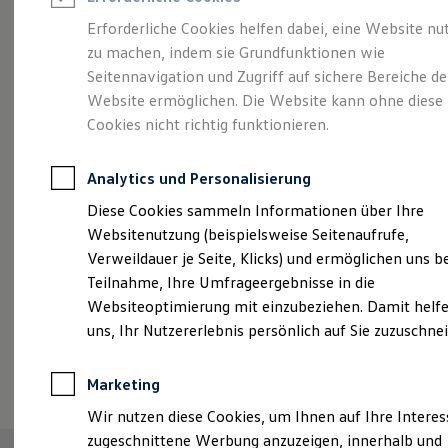
Reifenpakete
Leasing
Erforderliche Cookies helfen dabei, eine Website nu
Leasing-Angebote
zu machen, indem sie Grundfunktionen wie
Abenteuer Leben.
Der
Gebrauchtwagen Leasing
Seitennavigation und Zugriff auf sichere Bereiche de
Junge Gebrauchtwagen-Leasing
Elektroauto Leasing
Website ermöglichen. Die Website kann ohne diese
Tiguan.
Kleinwagen-Leasing
Cookies nicht richtig funktionieren.
Leasing ohne Anzahlung
Finanzierung
Autokredit mit Schlussrate
Analytics und Personalisierung
Versicherungen und Garantien
Kfz-Versicherung
Diese Cookies sammeln Informationen über Ihre
Restschuldversicherungen
Websitenutzung (beispielsweise Seitenaufrufe,
Garantien
Verweildauer je Seite, Klicks) und ermöglichen uns b
Wartungsverträge
Geschäftskunden
Teilnahme, Ihre Umfrageergebnisse in die
Professional Class bei Volkswagen
Websiteoptimierung mit einzubeziehen. Damit helfe
Großkunden
uns, Ihr Nutzererlebnis persönlich auf Sie zuzuschne
Behörden
Direktkunden
(
Impressum & Rechtliches
)
Sonderfahrzeuge
Marketing
Anpfiff zum Gewinn
Elektromobilität
Wir nutzen diese Cookies, um Ihnen auf Ihre Intere
Elektroautos
zugeschnittene Werbung anzuzeigen, innerhalb und
ID. Tutorials