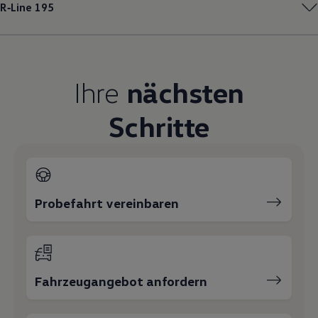
R‑Line
195
Magazin
Lifestyle
Transport
Familie
Elektromobilität
Volkswagen R
Ihre
nächsten
Pannen- und Unfallhilfe
Volkswagen Kundenbetreuung
Schritte
Probefahrt vereinbaren
Fahrzeugangebot anfordern