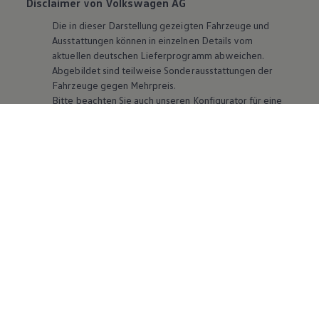
Disclaimer von Volkswagen AG
Die in dieser Darstellung gezeigten Fahrzeuge und
Ausstattungen können in einzelnen Details vom
aktuellen deutschen Lieferprogramm abweichen.
Abgebildet sind teilweise Sonderausstattungen der
Fahrzeuge gegen Mehrpreis.
Bitte beachten Sie auch unseren Konfigurator für eine
Übersicht der aktuell verfügbaren Modelle und
Ausstattungen.
Die angegebenen Verbrauchs- und Emissionswerte
beziehen sich nicht auf ein einzelnes Fahrzeug und sind
nicht Bestandteil des Angebots, sondern dienen allein
Vergleichszwecken zwischen den verschiedenen
Fahrzeugtypen. Zusatzausstattungen und
Zubehör
(Anbauteile, Reifenformat usw.) können relevante
Fahrzeugparameter, wie
z. B.
Gewicht, Rollwiderstand
und Aerodynamik verändern und neben Witterungs-
und Verkehrsbedingungen sowie dem individuellen
Fahrverhalten den Kraftstoffverbrauch, den
Stromverbrauch, die CO₂-Emissionen und die
Fahrleistungswerte eines Fahrzeugs beeinflussen.