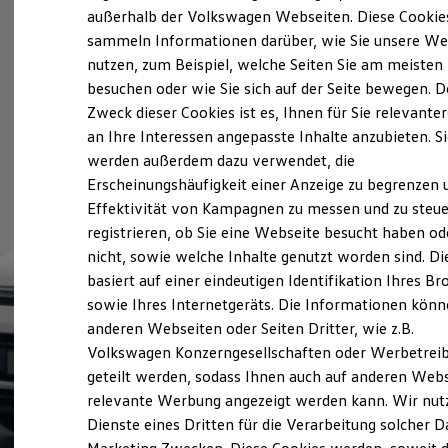
Elektrofahrzeugkonzepte
außerhalb der Volkswagen Webseiten. Diese Cookie
ID. EVERY1
sammeln Informationen darüber, wie Sie unsere We
Reichweite
nutzen, zum Beispiel, welche Seiten Sie am meisten
Reichweite der ID. Modelle
Reichweite im Winter
besuchen oder wie Sie sich auf der Seite bewegen. D
Rekuperation
Zweck dieser Cookies ist es, Ihnen für Sie relevante
Laden
an Ihre Interessen angepasste Inhalte anzubieten. S
Laden unterwegs
Laden Zuhause
werden außerdem dazu verwendet, die
Ladestationen finden
Erscheinungshäufigkeit einer Anzeige zu begrenzen 
Ladezeitensimulator
Effektivität von Kampagnen zu messen und zu steue
Batterie
Sicherheit
registrieren, ob Sie eine Webseite besucht haben od
Garantie und Lebensdauer
nicht, sowie welche Inhalte genutzt worden sind. Di
Nachhaltigkeit
basiert auf einer eindeutigen Identifikation Ihres B
Technologie
Kosten und Kauf
sowie Ihres Internetgeräts. Die Informationen kön
Verbrauchskosten
anderen Webseiten oder Seiten Dritter, wie z.B.
Kaufoptionen
Volkswagen Konzerngesellschaften oder Werbetrei
E-Auto-Förderung
Software und Konnektivität
geteilt werden, sodass Ihnen auch auf anderen Web
Die ID. Software 6
relevante Werbung angezeigt werden kann. Wir nut
ID. Software Versionen und Updates
Dienste eines Dritten für die Verarbeitung solcher D
Digitale Extras
Schnittstellen zu Ihrem ID.