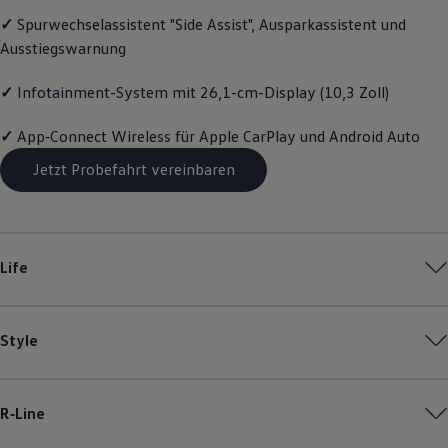
Magazin
✓
Spurwechselassistent "Side Assist", Ausparkassistent und
Lifestyle
Ausstiegswarnung
Transport
Familie
Elektromobilität
✓
Infotainment-System mit 26,1-cm-Display (10,3 Zoll)
Volkswagen R
Pannen- und Unfallhilfe
✓
App‑Connect
Wireless für Apple
CarPlay
und
Android
Auto
Volkswagen Kundenbetreuung
Jetzt Probefahrt vereinbaren
Life
Style
R‑Line