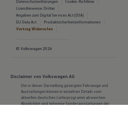
Datenschutzerklärungen
Cookie-Richtlinie
Lizenzhinweise Dritter
Angaben zum Digital Services Act (DSA)
EU Data Act
Produktsicherheitsinformationen
Vertrag Widerrufen
© Volkswagen 2026
Disclaimer von Volkswagen AG
Die in dieser Darstellung gezeigten Fahrzeuge und
Ausstattungen können in einzelnen Details vom
aktuellen deutschen Lieferprogramm abweichen.
Abgebildet sind teilweise Sonderausstattungen der
Fahrzeuge gegen Mehrpreis.
Bitte beachten Sie auch unseren Konfigurator für eine
Übersicht der aktuell verfügbaren Modelle und
Ausstattungen.