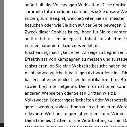
Elektrofahrzeugkonzepte
außerhalb der Volkswagen Webseiten. Diese Cookie
Probefahrt vereinbaren
ID. EVERY1
sammeln Informationen darüber, wie Sie unsere We
Reichweite
nutzen, zum Beispiel, welche Seiten Sie am meisten
Reichweite der ID. Modelle
Reichweite im Winter
besuchen oder wie Sie sich auf der Seite bewegen. D
Rekuperation
Zweck dieser Cookies ist es, Ihnen für Sie relevante
Laden
Fahrzeugangebot anfordern
an Ihre Interessen angepasste Inhalte anzubieten. S
Laden unterwegs
Laden Zuhause
werden außerdem dazu verwendet, die
Ladestationen finden
Erscheinungshäufigkeit einer Anzeige zu begrenzen 
Ladezeitensimulator
Effektivität von Kampagnen zu messen und zu steue
Batterie
Sicherheit
registrieren, ob Sie eine Webseite besucht haben od
Servicetermin buchen
Garantie und Lebensdauer
nicht, sowie welche Inhalte genutzt worden sind. Di
Nachhaltigkeit
basiert auf einer eindeutigen Identifikation Ihres B
Technologie
Kosten und Kauf
sowie Ihres Internetgeräts. Die Informationen kön
Verbrauchskosten
anderen Webseiten oder Seiten Dritter, wie z.B.
Kaufoptionen
Serviceanfrage stellen
Volkswagen Konzerngesellschaften oder Werbetrei
E-Auto-Förderung
Software und Konnektivität
geteilt werden, sodass Ihnen auch auf anderen Web
Die ID. Software 6
relevante Werbung angezeigt werden kann. Wir nut
ID. Software Versionen und Updates
Dienste eines Dritten für die Verarbeitung solcher D
Digitale Extras
Schnittstellen zu Ihrem ID.