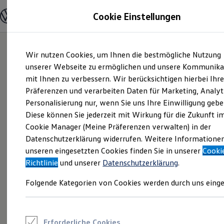
Modelle und Konfigurator
Cookie Einstellungen
Konfigurator
Modelle vergleichen
Konfiguration laden
Zum
Zum
Autosuche
Wir nutzen Cookies, um Ihnen die bestmögliche Nutzung
Hauptinhalt
Footer
Elektroautos
springen
springen
unserer Webseite zu ermöglichen und unsere Kommunika
ENERGY Sondermodelle
Nutzfahrzeuge
mit Ihnen zu verbessern. Wir berücksichtigen hierbei Ihr
SUV und CUV
Präferenzen und verarbeiten Daten für Marketing, Analyt
Familienautos
Personalisierung nur, wenn Sie uns Ihre Einwilligung gebe
Kombis
Kompaktwagen
Diese können Sie jederzeit mit Wirkung für die Zukunft i
Sportwagen
Cookie Manager (Meine Präferenzen verwalten) in der
Schnell verfügbare Fahrzeuge
Angebote und Produkte
Datenschutzerklärung widerrufen. Weitere Informatione
Aktuelle Angebote
unseren eingesetzten Cookies finden Sie in unserer
Cooki
E-Auto-Förderung
Richtlinie
und unserer
Datenschutzerklärung
.
Volkswagen Marktplatz
Die ENERGY Sondermodelle
Folgende Kategorien von Cookies werden durch uns einge
Junge Gebrauchtwagen und Gebrauchtwagen
Volkswagen Zertifizierte Gebrauchtwagen
Elektromobilität bei Gebrauchtwagen
Zubehör- und Serviceangebote
Saisonangebote
Erforderliche Cookies