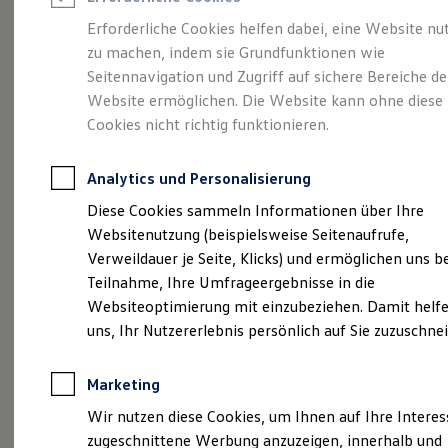
Reifenpakete
Leasing
Erforderliche Cookies helfen dabei, eine Website nu
Leasing-Angebote
zu machen, indem sie Grundfunktionen wie
Der T-Roc
Gebrauchtwagen Leasing
Seitennavigation und Zugriff auf sichere Bereiche de
Junge Gebrauchtwagen-Leasing
Elektroauto Leasing
Website ermöglichen. Die Website kann ohne diese
Kleinwagen-Leasing
Cookies nicht richtig funktionieren.
Leasing ohne Anzahlung
Finanzierung
Autokredit mit Schlussrate
Analytics und Personalisierung
Versicherungen und Garantien
Kfz-Versicherung
Diese Cookies sammeln Informationen über Ihre
Restschuldversicherungen
Websitenutzung (beispielsweise Seitenaufrufe,
Garantien
Verweildauer je Seite, Klicks) und ermöglichen uns b
Wartungsverträge
Geschäftskunden
Teilnahme, Ihre Umfrageergebnisse in die
Professional Class bei Volkswagen
Websiteoptimierung mit einzubeziehen. Damit helfe
Großkunden
uns, Ihr Nutzererlebnis persönlich auf Sie zuzuschne
Behörden
(
Impressum & Rechtliches
)
Direktkunden
Sonderfahrzeuge
Marketing
Anpfiff zum Gewinn
Elektromobilität
Wir nutzen diese Cookies, um Ihnen auf Ihre Intere
Elektroautos
zugeschnittene Werbung anzuzeigen, innerhalb und
ID. Tutorials