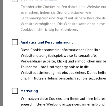
Reifenpakete
Leasing
Erforderliche Cookies helfen dabei, eine Website nu
Leasing-Angebote
zu machen, indem sie Grundfunktionen wie
Sportlich. Flexibel.
Gebrauchtwagen Leasing
Seitennavigation und Zugriff auf sichere Bereiche de
Junge Gebrauchtwagen-Leasing
Elektroauto Leasing
Website ermöglichen. Die Website kann ohne diese
Komfortabel.
Kleinwagen-Leasing
Cookies nicht richtig funktionieren.
Leasing ohne Anzahlung
Entdecken Sie den
Finanzierung
Autokredit mit Schlussrate
Analytics und Personalisierung
Versicherungen und Garantien
T‑Roc!
Kfz-Versicherung
Diese Cookies sammeln Informationen über Ihre
Restschuldversicherungen
Websitenutzung (beispielsweise Seitenaufrufe,
Garantien
Verweildauer je Seite, Klicks) und ermöglichen uns b
Wartungsverträge
Geschäftskunden
Teilnahme, Ihre Umfrageergebnisse in die
Professional Class bei Volkswagen
Websiteoptimierung mit einzubeziehen. Damit helfe
Großkunden
uns, Ihr Nutzererlebnis persönlich auf Sie zuzuschne
Behörden
Direktkunden
Sonderfahrzeuge
Marketing
Anpfiff zum Gewinn
Elektromobilität
Wir nutzen diese Cookies, um Ihnen auf Ihre Intere
Elektroautos
(
Impressum & Rechtliches
)
zugeschnittene Werbung anzuzeigen, innerhalb und
ID. Tutorials