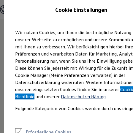
Modelle und Konfigurator
Cookie Einstellungen
Konfigurator
Modelle vergleichen
Konfiguration laden
Zum
Zum
Autosuche
Wir nutzen Cookies, um Ihnen die bestmögliche Nutzung
Hauptinhalt
Footer
Elektroautos
springen
springen
unserer Webseite zu ermöglichen und unsere Kommunika
ENERGY Sondermodelle
Nutzfahrzeuge
mit Ihnen zu verbessern. Wir berücksichtigen hierbei Ihr
SUV und CUV
Präferenzen und verarbeiten Daten für Marketing, Analyt
Familienautos
Personalisierung nur, wenn Sie uns Ihre Einwilligung gebe
Kombis
Kompaktwagen
Diese können Sie jederzeit mit Wirkung für die Zukunft i
Sportwagen
Cookie Manager (Meine Präferenzen verwalten) in der
Schnell verfügbare Fahrzeuge
Angebote und Produkte
Datenschutzerklärung widerrufen. Weitere Informatione
Aktuelle Angebote
unseren eingesetzten Cookies finden Sie in unserer
Cooki
E-Auto-Förderung
Richtlinie
und unserer
Datenschutzerklärung
.
Volkswagen Marktplatz
Die ENERGY Sondermodelle
Folgende Kategorien von Cookies werden durch uns einge
Junge Gebrauchtwagen und Gebrauchtwagen
Volkswagen Zertifizierte Gebrauchtwagen
Elektromobilität bei Gebrauchtwagen
Zubehör- und Serviceangebote
Saisonangebote
Erforderliche Cookies