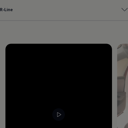
Magazin
R‑Line
Lifestyle
Transport
Familie
Elektromobilität
Volkswagen R
Pannen- und Unfallhilfe
Volkswagen Kundenbetreuung