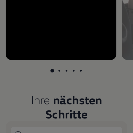
--:--
undefined, --:--
Ihre
nächsten
Schritte