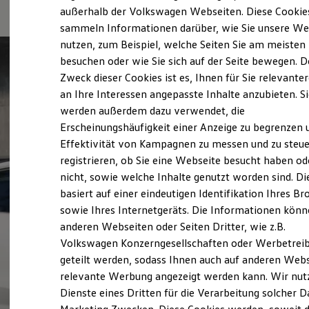
Elektrofahrzeugkonzepte
außerhalb der Volkswagen Webseiten. Diese Cookie
ID. EVERY1
sammeln Informationen darüber, wie Sie unsere We
Reichweite
nutzen, zum Beispiel, welche Seiten Sie am meisten
Reichweite der ID. Modelle
Reichweite im Winter
besuchen oder wie Sie sich auf der Seite bewegen. D
Rekuperation
Zweck dieser Cookies ist es, Ihnen für Sie relevante
Laden
an Ihre Interessen angepasste Inhalte anzubieten. S
Laden unterwegs
Laden Zuhause
werden außerdem dazu verwendet, die
Ladestationen finden
Erscheinungshäufigkeit einer Anzeige zu begrenzen 
Ladezeitensimulator
Effektivität von Kampagnen zu messen und zu steue
Batterie
Sicherheit
registrieren, ob Sie eine Webseite besucht haben od
Garantie und Lebensdauer
nicht, sowie welche Inhalte genutzt worden sind. Di
Nachhaltigkeit
basiert auf einer eindeutigen Identifikation Ihres B
Technologie
Kosten und Kauf
sowie Ihres Internetgeräts. Die Informationen kön
Verbrauchskosten
anderen Webseiten oder Seiten Dritter, wie z.B.
Kaufoptionen
Volkswagen Konzerngesellschaften oder Werbetrei
E-Auto-Förderung
Software und Konnektivität
geteilt werden, sodass Ihnen auch auf anderen Web
Die ID. Software 6
relevante Werbung angezeigt werden kann. Wir nut
ID. Software Versionen und Updates
Dienste eines Dritten für die Verarbeitung solcher D
Digitale Extras
Schnittstellen zu Ihrem ID.