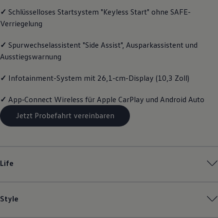
Motorenöl und Flüssigkeiten
✓
Schlüsselloses Startsystem "Keyless Start" ohne SAFE-
Räder und Reifen
Verriegelung
Pannen- und Unfallhilfe
Economy Service
Volkswagen Teile
✓
Spurwechselassistent "Side Assist", Ausparkassistent und
Zubehör
Ausstiegswarnung
Modellspezifisches Zubehör
Schutz und Pflege
Transport
✓
Infotainment-System mit 26,1-cm-Display (10,3 Zoll)
Entertainment und Elektronik
Individualisieren
✓
App‑Connect
Wireless für Apple
CarPlay
und
Android
Auto
Wallbox und Ladekabel
Digitale Extras
Jetzt Probefahrt vereinbaren
Dienste für Ihr Modell finden
Volkswagen Apps, Login und Shop
Handy und Fahrzeug verbinden
Updates für Software, Karten und Radio
Über Ihr Auto
Life
Vorgängermodelle
Kundeninformationen
Volkswagen Kundenbetreuung
Warn- und Kontrollleuchten
Style
Assistenzsysteme
Digitale Betriebsanleitung
Live Beratung