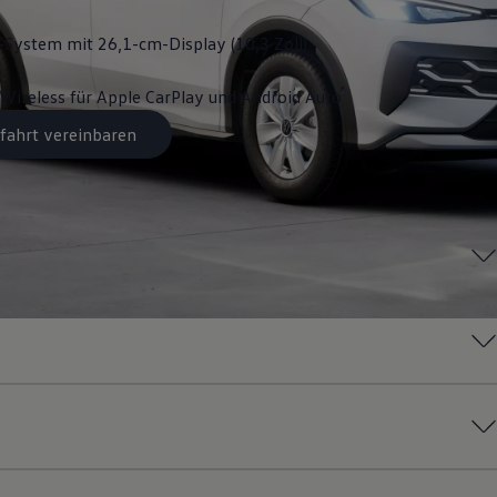
System mit 26,1-cm-Display (10,3 Zoll)
Wireless für Apple
CarPlay
und
Android
Auto
fahrt vereinbaren