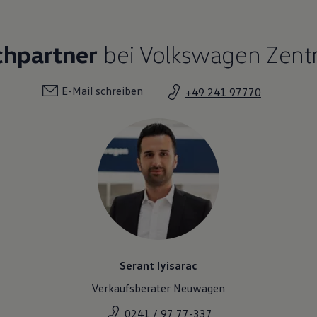
chpartner
bei Volkswagen Zen
E-Mail schreiben
+49 241 97770
Serant Iyisarac
Verkaufsberater Neuwagen
0241 / 97 77-337