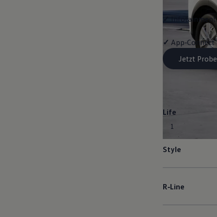
✓
Infotainment-
✓
App‑Connect
Jetzt Probe
Life
1
Style
R‑Line