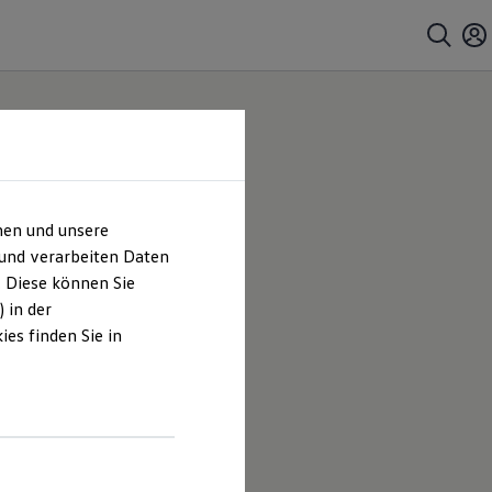
hen und unsere
 und verarbeiten Daten
. Diese können Sie
 in der
es finden Sie in