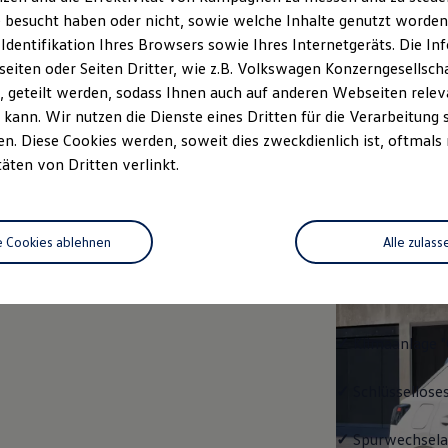
 besucht haben oder nicht, sowie welche Inhalte genutzt worden s
rzeugangebot
Servicetermin buchen
rdern
 Identifikation Ihres Browsers sowie Ihres Internetgeräts. Die 
iten oder Seiten Dritter, wie z.B. Volkswagen Konzerngesellsch
 geteilt werden, sodass Ihnen auch auf anderen Webseiten rel
kann. Wir nutzen die Dienste eines Dritten für die Verarbeitung 
. Diese Cookies werden, soweit dies zweckdienlich ist, oftmals
Trend
täten von Dritten verlinkt.
Trend
e Cookies ablehnen
Alle zulass
Ausstattung mit
✓
LED-Scheinwe
✓
Klimaanlage "
✓
Schlüssellose
✓
Spurwechselas