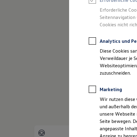
Erforderliche Co
Reifenpakete
Leasing
Erforderliche Coo
Leasing-Angebote
Seitennavigation 
(
Impressum & Rechtli
Gebrauchtwagen Leasing
Cookies nicht rich
Junge Gebrauchtwagen-Leasing
Elektroauto Leasing
Kleinwagen-Leasing
Analytics und Pe
Leasing ohne Anzahlung
Finanzierung
Diese Cookies sa
Autokredit mit Schlussrate
Versicherungen und Garantien
Verweildauer je S
Kfz-Versicherung
Websiteoptimierun
Restschuldversicherungen
zuzuschneiden.
Garantien
Wartungsverträge
Geschäftskunden
Marketing
Professional Class bei Volkswagen
Großkunden
Wir nutzen diese 
Behörden
und außerhalb de
Direktkunden
Sonderfahrzeuge
unsere Webseite n
Anpfiff zum Gewinn
Seite bewegen. De
Elektromobilität
angepasste Inhalt
Elektroautos
ID. Tutorials
Anzeige zu begren