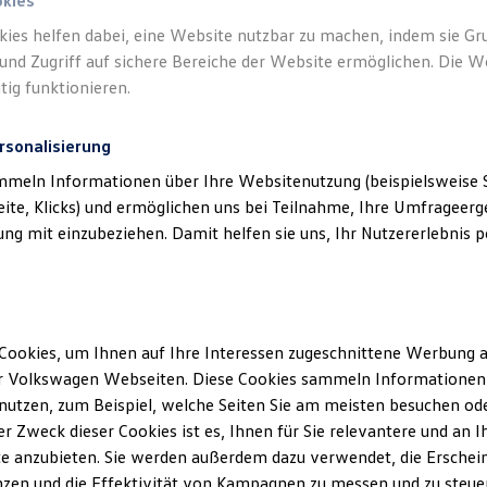
okies
kies helfen dabei, eine Website nutzbar zu machen, indem sie G
und Zugriff auf sichere Bereiche der Website ermöglichen. Die W
ches
)
tig funktionieren.
rsonalisierung
mmeln Informationen über Ihre Websitenutzung (beispielsweise S
eite, Klicks) und ermöglichen uns bei Teilnahme, Ihre Umfrageerge
g mit einzubeziehen. Damit helfen sie uns, Ihr Nutzererlebnis pe
Cookies, um Ihnen auf Ihre Interessen zugeschnittene Werbung a
r Volkswagen Webseiten. Diese Cookies sammeln Informationen 
utzen, zum Beispiel, welche Seiten Sie am meisten besuchen oder
r Zweck dieser Cookies ist es, Ihnen für Sie relevantere und an I
e anzubieten. Sie werden außerdem dazu verwendet, die Erschein
zen und die Effektivität von Kampagnen zu messen und zu steuern