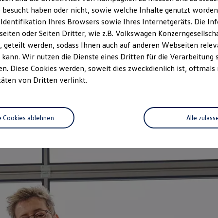
zeitwertgerechtem Service und ho
 besucht haben oder nicht, sowie welche Inhalte genutzt worden s
durch Fachwissen, Volkswagen Te
 Identifikation Ihres Browsers sowie Ihres Internetgeräts. Die 
Fahrzeug abgestimmt und decken n
iten oder Seiten Dritter, wie z.B. Volkswagen Konzerngesellsch
auf das Alter Ihres Fahrzeugs au
 geteilt werden, sodass Ihnen auch auf anderen Webseiten rel
vorgeschriebenen Leistungen wir
kann. Wir nutzen die Dienste eines Dritten für die Verarbeitung 
. Diese Cookies werden, soweit dies zweckdienlich ist, oftmals
Jetzt Servicetermin verein
täten von Dritten verlinkt.
e Cookies ablehnen
Alle zulass