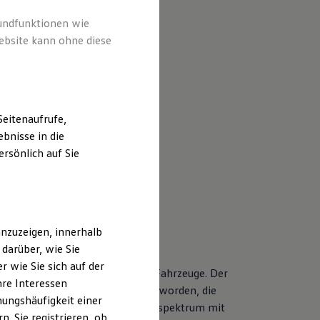
rundfunktionen wie
ebsite kann ohne diese
eitenaufrufe,
bnisse in die
rsönlich auf Sie
nzuzeigen, innerhalb
darüber, wie Sie
 wie Sie sich auf der
nderen Servicebedarf als neue Fahrzeuge. Der
hre Interessen
r Volkswagen Modelle entwickelt worden, die
ungshäufigkeit einer
tet Ihnen ein vielfältiges Leistungsspektrum mit
. Sie registrieren, ob