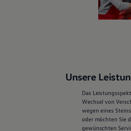
Motorenöl und Flüssigkeiten
Räder und Reifen
Pannen- und Unfallhilfe
Economy Service
Volkswagen Teile
Zubehör
Modellspezifisches Zubehör
Schutz und Pflege
Transport
Entertainment und Elektronik
Individualisieren
Wallbox und Ladekabel
Digitale Extras
Dienste für Ihr Modell finden
Unsere Leistu
Volkswagen Apps, Login und Shop
Handy und Fahrzeug verbinden
Updates für Software, Karten und Radio
Das Leistungsspekt
Über Ihr Auto
Vorgängermodelle
Wechsel von Verschl
Kundeninformationen
wegen eines Steins
Volkswagen Kundenbetreuung
Warn- und Kontrollleuchten
oder möchten Sie d
Assistenzsysteme
Digitale Betriebsanleitung
gewünschten
Servi
Live Beratung