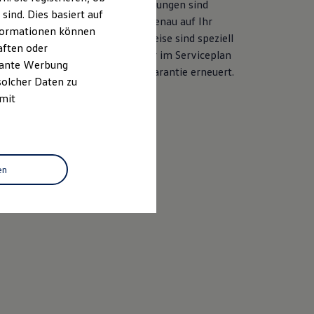
her Ersatzteilqualität. Die Leistungen sind
ind. Dies basiert auf
ile und langjährige Erfahrung genau auf Ihr
Informationen können
ahezu alle Services ab. Die Preise sind speziell
aften oder
sgelegt. Bei der Durchführung der im Serviceplan
evante Werbung
d auch die LongLife Mobilitätsgarantie erneuert.
solcher Daten zu
 mit
baren
en