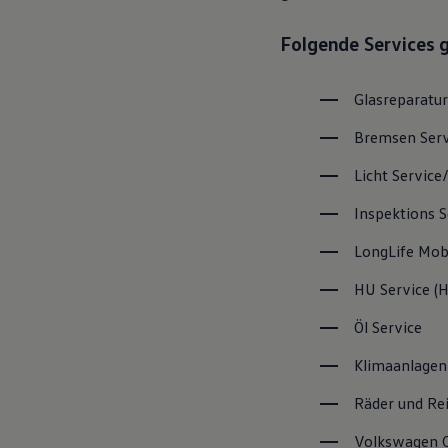
Magazin
Lifestyle
Folgende Services 
Transport
Familie
Elektromobilität
Glasreparatur
Volkswagen R
Pannen- und Unfallhilfe
Bremsen
Ser
Volkswagen Kundenbetreuung
Licht
Service
Inspektions
S
LongLife
Mobi
HU
Service
(
H
Öl
Service
Klimaanlagen
Räder und Re
Volkswagen
C