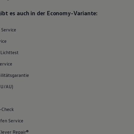
gibt es auch in der Economy-Variante:
Service
vice
/Lichttest
ervice
litätsgarantie
U/AU
)
-Check
ifen
Service
lever Repair®