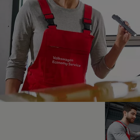
Hybridautos
Marke und Erlebnis
Volkswagen R und R Experience
R-Modelle
R Experience
Driving Experience
Volkswagen entdecken
Werkbesichtigung
Factory visit
Lifestyle Shop
T-Roc Kollektion
Golf Kollektion
ID. Kollektion
Volkswagen Kollektion
R-Kollektion
GTI Kollektion
Fußball Drop
we drive football
#wedriveproud
Besitzer und Service
myVolkswagen
Software Updates
Service und Ersatzteile
Inspektion und HU/AU
Reparaturen und Checks