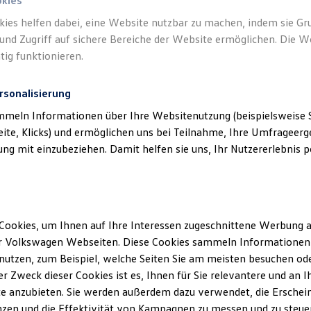
okies
kies helfen dabei, eine Website nutzbar zu machen, indem sie G
und Zugriff auf sichere Bereiche der Website ermöglichen. Die W
tig funktionieren.
rsonalisierung
mmeln Informationen über Ihre Websitenutzung (beispielsweise S
eite, Klicks) und ermöglichen uns bei Teilnahme, Ihre Umfrageerge
g mit einzubeziehen. Damit helfen sie uns, Ihr Nutzererlebnis pe
Cookies, um Ihnen auf Ihre Interessen zugeschnittene Werbung a
r Volkswagen Webseiten. Diese Cookies sammeln Informationen 
utzen, zum Beispiel, welche Seiten Sie am meisten besuchen oder
Service
und
Ältere Volkswagen haben einen a
r Zweck dieser Cookies ist es, Ihnen für Sie relevantere und an I
Economy Service ist speziell fü
e anzubieten. Sie werden außerdem dazu verwendet, die Erschein
älter als vier Jahre sind. Er bie
zen und die Effektivität von Kampagnen zu messen und zu steuern