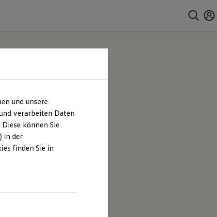
hen und unsere
 und verarbeiten Daten
. Diese können Sie
 in der
es finden Sie in