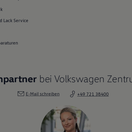
ck
d Lack
Service
paraturen
hpartner
bei Volkswagen Zentr
E-Mail schreiben
+49 721 38400