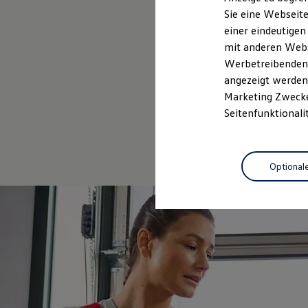
Elektrofahrzeugkonzepte
Sie eine Webseite
ID. EVERY1
einer eindeutigen
Reichweite
Reichweite der ID. Modelle
mit anderen Webse
Reichweite im Winter
Werbetreibenden,
Rekuperation
angezeigt werden 
Laden
Laden unterwegs
Marketing Zwecken
Laden Zuhause
Seitenfunktionali
Ladestationen finden
Ladezeitensimulator
Batterie
Sicherheit
Optional
Garantie und Lebensdauer
Nachhaltigkeit
Technologie
Kosten und Kauf
Verbrauchskosten
Kaufoptionen
E-Auto-Förderung
Software und Konnektivität
Die ID. Software 6
ID. Software Versionen und Updates
Digitale Extras
Schnittstellen zu Ihrem ID.