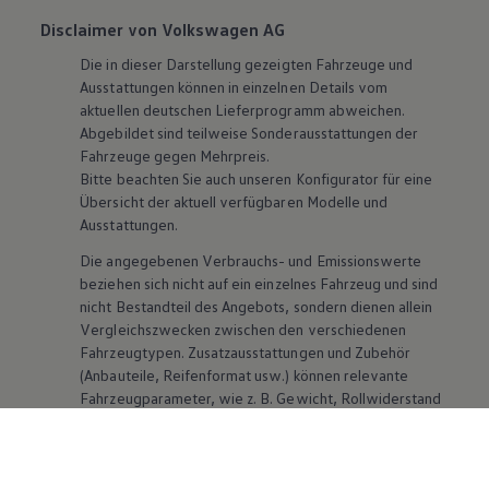
Disclaimer von Volkswagen AG
Die in dieser Darstellung gezeigten Fahrzeuge und
Ausstattungen können in einzelnen Details vom
aktuellen deutschen Lieferprogramm abweichen.
Abgebildet sind teilweise Sonderausstattungen der
Fahrzeuge gegen Mehrpreis.
Bitte beachten Sie auch unseren Konfigurator für eine
Übersicht der aktuell verfügbaren Modelle und
Ausstattungen.
Die angegebenen Verbrauchs- und Emissionswerte
beziehen sich nicht auf ein einzelnes Fahrzeug und sind
nicht Bestandteil des Angebots, sondern dienen allein
Vergleichszwecken zwischen den verschiedenen
Fahrzeugtypen. Zusatzausstattungen und
Zubehör
(Anbauteile, Reifenformat usw.) können relevante
Fahrzeugparameter, wie
z. B.
Gewicht, Rollwiderstand
und Aerodynamik verändern und neben Witterungs-
und Verkehrsbedingungen sowie dem individuellen
Fahrverhalten den Kraftstoffverbrauch, den