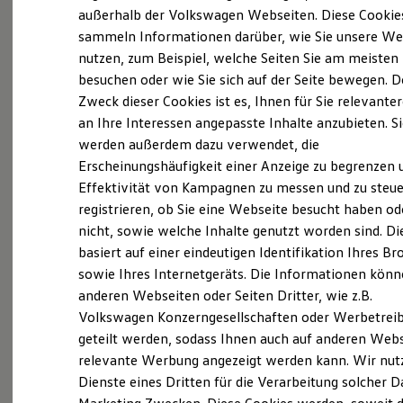
Elektrofahrzeugkonzepte
außerhalb der Volkswagen Webseiten. Diese Cookie
ID. EVERY1
sammeln Informationen darüber, wie Sie unsere We
Reichweite
nutzen, zum Beispiel, welche Seiten Sie am meisten
Reichweite der ID. Modelle
Probefahrt vereinbaren
Reichweite im Winter
besuchen oder wie Sie sich auf der Seite bewegen. D
Rekuperation
Zweck dieser Cookies ist es, Ihnen für Sie relevante
Laden
an Ihre Interessen angepasste Inhalte anzubieten. S
Laden unterwegs
Laden Zuhause
werden außerdem dazu verwendet, die
Ladestationen finden
Erscheinungshäufigkeit einer Anzeige zu begrenzen 
Fahrzeugangebot anfordern
Ladezeitensimulator
Effektivität von Kampagnen zu messen und zu steue
Batterie
Sicherheit
registrieren, ob Sie eine Webseite besucht haben od
Garantie und Lebensdauer
nicht, sowie welche Inhalte genutzt worden sind. Di
Nachhaltigkeit
basiert auf einer eindeutigen Identifikation Ihres B
Technologie
Servicetermin buchen
Kosten und Kauf
sowie Ihres Internetgeräts. Die Informationen kön
Verbrauchskosten
anderen Webseiten oder Seiten Dritter, wie z.B.
Kaufoptionen
Volkswagen Konzerngesellschaften oder Werbetrei
E-Auto-Förderung
Software und Konnektivität
geteilt werden, sodass Ihnen auch auf anderen Web
Die ID. Software 6
relevante Werbung angezeigt werden kann. Wir nut
Serviceanfrage stellen
ID. Software Versionen und Updates
Dienste eines Dritten für die Verarbeitung solcher D
Digitale Extras
Schnittstellen zu Ihrem ID.