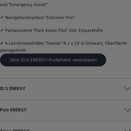
und "Emergency Assist"
Magazin
Lifestyle
Transport
✓
Navigationssystem "Discover Pro"
Familie
Elektromobilität
✓
Parkassistent "Park Assist Plus" inkl. Einparkhilfe
Volkswagen R
Pannen- und Unfallhilfe
Volkswagen Kundenbetreuung
✓
4 Leichtmetallräder "Hamar" 8 J x 19 in Schwarz, Oberfläche
glanzgedreht
Jetzt ID.4 ENERGY-Probefahrt vereinbaren
ID.5
ENERGY
Polo
ENERGY