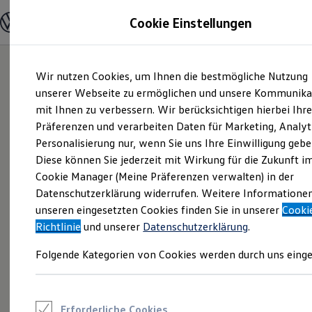
Modelle und Konfigurator
Cookie Einstellungen
Konfigurator
Modelle vergleichen
Konfiguration laden
Zum
Zum
Autosuche
Wir nutzen Cookies, um Ihnen die bestmögliche Nutzung
Hauptinhalt
Footer
Elektroautos
springen
springen
unserer Webseite zu ermöglichen und unsere Kommunika
ENERGY Sondermodelle
Nutzfahrzeuge
mit Ihnen zu verbessern. Wir berücksichtigen hierbei Ihr
SUV und CUV
Präferenzen und verarbeiten Daten für Marketing, Analyt
Familienautos
Personalisierung nur, wenn Sie uns Ihre Einwilligung gebe
Kombis
Kompaktwagen
Diese können Sie jederzeit mit Wirkung für die Zukunft i
Sportwagen
Cookie Manager (Meine Präferenzen verwalten) in der
Schnell verfügbare Fahrzeuge
Angebote und Produkte
Datenschutzerklärung widerrufen. Weitere Informatione
Aktuelle Angebote
unseren eingesetzten Cookies finden Sie in unserer
Cooki
E-Auto-Förderung
Richtlinie
und unserer
Datenschutzerklärung
.
Volkswagen Marktplatz
Die ENERGY Sondermodelle
Folgende Kategorien von Cookies werden durch uns einge
Junge Gebrauchtwagen und Gebrauchtwagen
Volkswagen Zertifizierte Gebrauchtwagen
Elektromobilität bei Gebrauchtwagen
Zubehör- und Serviceangebote
Saisonangebote
Erforderliche Cookies