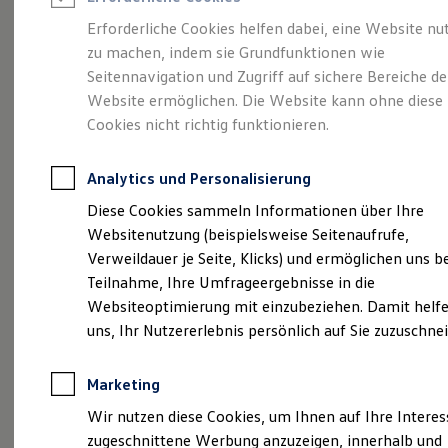
Reifenpakete
Leasing
Erforderliche Cookies helfen dabei, eine Website nu
Leasing-Angebote
zu machen, indem sie Grundfunktionen wie
Die ENERGY
Gebrauchtwagen Leasing
Seitennavigation und Zugriff auf sichere Bereiche de
Junge Gebrauchtwagen-Leasing
Elektroauto Leasing
Website ermöglichen. Die Website kann ohne diese
Sondermodelle
Kleinwagen-Leasing
Cookies nicht richtig funktionieren.
Leasing ohne Anzahlung
Finanzierung
Autokredit mit Schlussrate
Analytics und Personalisierung
Versicherungen und Garantien
Kfz-Versicherung
Diese Cookies sammeln Informationen über Ihre
Restschuldversicherungen
Websitenutzung (beispielsweise Seitenaufrufe,
Garantien
Verweildauer je Seite, Klicks) und ermöglichen uns b
Wartungsverträge
Geschäftskunden
Teilnahme, Ihre Umfrageergebnisse in die
Professional Class bei Volkswagen
Websiteoptimierung mit einzubeziehen. Damit helfe
Großkunden
uns, Ihr Nutzererlebnis persönlich auf Sie zuzuschne
Behörden
Direktkunden
Sonderfahrzeuge
Marketing
Anpfiff zum Gewinn
(
Impressum & Rechtliches
)
Elektromobilität
Wir nutzen diese Cookies, um Ihnen auf Ihre Intere
Elektroautos
zugeschnittene Werbung anzuzeigen, innerhalb und
ID. Tutorials