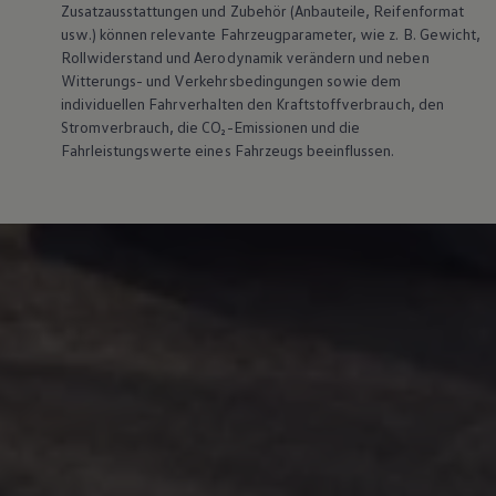
Zusatzausstattungen und
Zubehör
(Anbauteile, Reifenformat
Magazin
usw.) können relevante Fahrzeugparameter, wie
z. B.
Gewicht,
Lifestyle
Rollwiderstand und Aerodynamik verändern und neben
Transport
Familie
Witterungs- und Verkehrsbedingungen sowie dem
Elektromobilität
individuellen Fahrverhalten den Kraftstoffverbrauch, den
Volkswagen R
Stromverbrauch, die CO₂-Emissionen und die
Pannen- und Unfallhilfe
Fahrleistungswerte eines Fahrzeugs beeinflussen.
Volkswagen Kundenbetreuung