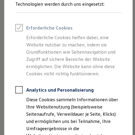
IQ.LIGHT – LED-Matrix-
Reifenpakete
Technologien werden durch uns eingesetzt:
Leasing
Scheinwerfer
Leasing-Angebote
Gebrauchtwagen Leasing
Schon auf den ersten Blick zeigt sich der
Polo
EDITION 50
Junge Gebrauchtwagen-Leasing
Erforderliche Cookies
auf Wunsch mit einem
echten
Highlight: dem innovativen
Elektroauto Leasing
Kleinwagen-Leasing
IQ.LIGHT – LED-Matrix-Scheinwerfer
. Die
Matrix-
Erforderliche Cookies helfen dabei, eine
Leasing ohne Anzahlung
Technologie
ermöglicht eine
dauerhafte Fernlichtfahrt
,
Website nutzbar zu machen, indem sie
Finanzierung
Autokredit mit Schlussrate
Grundfunktionen wie Seitennavigation und
1
ohne andere Verkehrsteilnehmende zu blenden.
Zum
Versicherungen und Garantien
Zugriff auf sichere Bereiche der Website
Paket gehören die LED-Rückleuchten mit animiertem
Kfz-Versicherung
ermöglichen. Die Website kann ohne diese
Bremslicht und integrierter
dynamischer Blinkleuchte
, die
Restschuldversicherungen
Garantien
Cookies nicht richtig funktionieren.
mit fließender Lichtbewegung die Richtung anzeigt.
Wartungsverträge
Geschäftskunden
Professional Class bei Volkswagen
Analytics und Personalisierung
Großkunden
Diese Cookies sammeln Informationen über
Behörden
Direktkunden
Ihre Websitenutzung (beispielsweise
Sonderfahrzeuge
Seitenaufrufe, Verweildauer je Seite, Klicks)
Anpfiff zum Gewinn
und ermöglichen uns bei Teilnahme, Ihre
Elektromobilität
Elektroautos
Umfrageergebnisse in die
ID. Tutorials