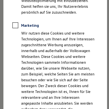
Websiteoptimierung mit einzubeziehen.
Elektrofahrzeugkonzepte
Damit helfen sie uns, Ihr Nutzererlebnis
ID. EVERY1
2
,
3
Reichweite
persönlich auf Sie zuzuschneiden.
Reichweite der ID. Modelle
Reichweite im Winter
Dynamic Light Assist
Rekuperation
Marketing
Laden
Der optional erhältliche
Dynamic Light Assist
kann
Wir nutzen diese Cookies und weitere
Laden unterwegs
verhindern, dass andere Verkehrsteilnehmer von Ihrem
Laden Zuhause
Technologien, um Ihnen auf Ihre Interessen
Ladestationen finden
Fernlicht geblendet werden. Das System kann
zugeschnittene Werbung anzuzeigen,
Ladezeitensimulator
entgegenkommende und vorausfahrende Fahrzeuge
innerhalb und außerhalb der Volkswagen
Batterie
erkennen und diese aus dem eigenen Fernlichtbereich
Sicherheit
Webseiten. Diese Cookies und weitere
Garantie und Lebensdauer
ausblenden. Auch eine Blendung durch reflektierende
Technologien sammeln Informationen
Nachhaltigkeit
Verkehrsschildern kann durch den Dynamic Light Assist
darüber, wie Sie unsere Webseite nutzen,
Technologie
verringert werden.
Kosten und Kauf
zum Beispiel, welche Seiten Sie am meisten
Verbrauchskosten
besuchen oder wie Sie sich auf der Seite
Kaufoptionen
Innerhalb von Ortschaften wird zudem automatisch von
bewegen. Der Zweck dieser Cookies und
E-Auto-Förderung
Fernlicht auf Abblendlicht umgeschaltet. Für Sie bedeutet
Software und Konnektivität
weitere Technologien ist es, Ihnen für Sie
Die ID. Software 6
das: Sie fahren länger und öfter mit Fernlicht. Straßen sind
relevantere und an Ihre Interessen
ID. Software Versionen und Updates
dadurch
besser ausgeleuchtet
und Hindernisse können
angepasste Inhalte anzubieten. Sie werden
Digitale Extras
1
4
früher erkannt werden
.
Schnittstellen zu Ihrem ID.