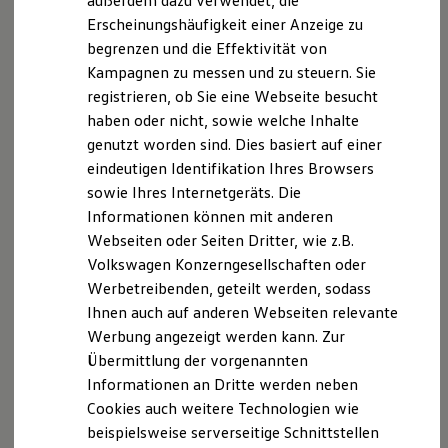
außerdem dazu verwendet, die
Hybridautos
Erscheinungshäufigkeit einer Anzeige zu
Marke und Erlebnis
begrenzen und die Effektivität von
Volkswagen R und R Experience
R-Modelle
Kampagnen zu messen und zu steuern. Sie
R Experience
registrieren, ob Sie eine Webseite besucht
Driving Experience
haben oder nicht, sowie welche Inhalte
Volkswagen entdecken
Werkbesichtigung
genutzt worden sind. Dies basiert auf einer
Factory visit
eindeutigen Identifikation Ihres Browsers
Lifestyle Shop
sowie Ihres Internetgeräts. Die
T-Roc Kollektion
Golf Kollektion
Informationen können mit anderen
ID. Kollektion
--:--
5
Webseiten oder Seiten Dritter, wie z.B.
Volkswagen Kollektion
Verbleibende Zeit, --
Volkswagen Konzerngesellschaften oder
R-Kollektion
GTI Kollektion
Werbetreibenden, geteilt werden, sodass
Fußball Drop
Ihnen auch auf anderen Webseiten relevante
we drive football
Werbung angezeigt werden kann. Zur
#wedriveproud
Impressum
Nutzungsbedingungen
Besitzer und Service
Übermittlung der vorgenannten
myVolkswagen
Datenschutzerklärungen
Cookie-Richtlinie
Informationen an Dritte werden neben
Software Updates
Lizenzhinweise Dritter
Cookies auch weitere Technologien wie
Service und Ersatzteile
Angaben zum Digital Services Act (DSA)
EU Data Act
Inspektion und HU/AU
beispielsweise serverseitige Schnittstellen
Reparaturen und Checks
Produktsicherheitsinformationen
Vertrag Widerrufen