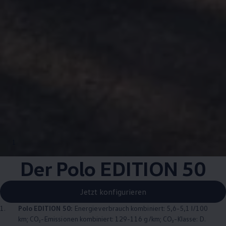
1
Der
Polo
EDITION 50
Jetzt konfigurieren
1.
Polo
EDITION 50:
Energieverbrauch kombiniert: 5,6-5,1 l/100
km; CO₂-Emissionen kombiniert: 129-116 g/km; CO₂-Klasse: D.