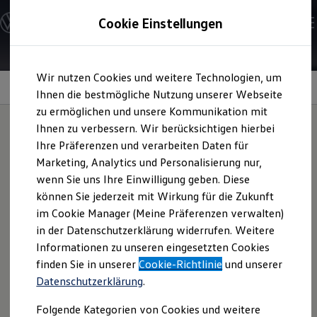
Modelle und Konfigurator
Cookie Einstellungen
Konfigurator
Modelle vergleichen
Konfiguration laden
Zum
Zum
Autosuche
Wir nutzen Cookies und weitere Technologien, um
Hauptinhalt
Footer
Elektroautos
Assistenzsysteme für bessere Sicht
springen
springen
Ihnen die bestmögliche Nutzung unserer Webseite
ENERGY Sondermodelle
Nutzfahrzeuge
zu ermöglichen und unsere Kommunikation mit
SUV und CUV
Ihnen zu verbessern. Wir berücksichtigen hierbei
Familienautos
Ihre Präferenzen und verarbeiten Daten für
Kombis
Assistenzsysteme für
Kompaktwagen
Marketing, Analytics und Personalisierung nur,
Sportwagen
wenn Sie uns Ihre Einwilligung geben. Diese
Schnell verfügbare Fahrzeuge
bessere Sicht im
Angebote und Produkte
können Sie jederzeit mit Wirkung für die Zukunft
Aktuelle Angebote
im Cookie Manager (Meine Präferenzen verwalten)
Überblick:
E-Auto-Förderung
in der Datenschutzerklärung widerrufen. Weitere
Volkswagen Marktplatz
Informationen zu unseren eingesetzten Cookies
Die ENERGY Sondermodelle
Junge Gebrauchtwagen und Gebrauchtwagen
finden Sie in unserer
Cookie-Richtlinie
und unserer
IQ.LIGHT – LED-Matrix-Scheinwerfer
Volkswagen Zertifizierte Gebrauchtwagen
Datenschutzerklärung
.
Elektromobilität bei Gebrauchtwagen
Dynamic Light Assist
Zubehör- und Serviceangebote
Folgende Kategorien von Cookies und weitere
Saisonangebote