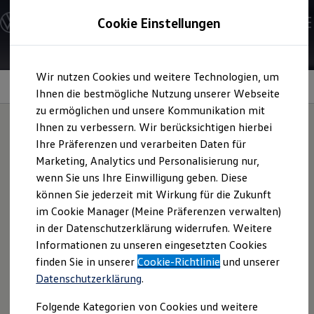
Modelle und Konfigurator
Cookie Einstellungen
Konfigurator
Modelle vergleichen
Konfiguration laden
Zum
Zum
Autosuche
Wir nutzen Cookies und weitere Technologien, um
Hauptinhalt
Footer
Elektroautos
Assistenzsystem
für mehr Sicherheit
springen
springen
Ihnen die bestmögliche Nutzung unserer Webseite
ENERGY Sondermodelle
Nutzfahrzeuge
zu ermöglichen und unsere Kommunikation mit
SUV und CUV
Ihnen zu verbessern. Wir berücksichtigen hierbei
Familienautos
Ihre Präferenzen und verarbeiten Daten für
Kombis
Assistenzsystem für
Kompaktwagen
Marketing, Analytics und Personalisierung nur,
Sportwagen
wenn Sie uns Ihre Einwilligung geben. Diese
Schnell verfügbare Fahrzeuge
mehr Sicherheit im
Angebote und Produkte
können Sie jederzeit mit Wirkung für die Zukunft
Aktuelle Angebote
im Cookie Manager (Meine Präferenzen verwalten)
Überblick:
E-Auto-Förderung
in der Datenschutzerklärung widerrufen. Weitere
Volkswagen Marktplatz
Informationen zu unseren eingesetzten Cookies
Die ENERGY Sondermodelle
Junge Gebrauchtwagen und Gebrauchtwagen
finden Sie in unserer
Cookie-Richtlinie
und unserer
Proaktiver Insassenschutz
Volkswagen Zertifizierte Gebrauchtwagen
Datenschutzerklärung
.
Elektromobilität bei Gebrauchtwagen
Das optionale Proaktive Insassenschutzsystem kann
Zubehör- und Serviceangebote
brenzlige Situationen mit Unfallpotenzial erkennen und
Folgende Kategorien von Cookies und weitere
Saisonangebote