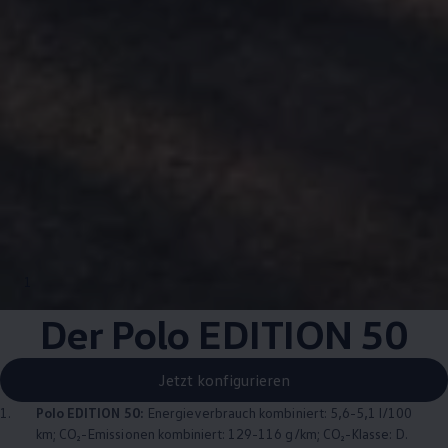
1
Der
Polo
EDITION 50
Jetzt konfigurieren
1.
Polo
EDITION 50:
Energieverbrauch kombiniert: 5,6-5,1 l/100
km; CO₂-Emissionen kombiniert: 129-116 g/km; CO₂-Klasse: D.