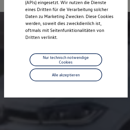
(APIs) eingesetzt. Wir nutzen die Dienste
Motorenöl und Flüssigkeiten
eines Dritten für die Verarbeitung solcher
Räder und Reifen
Pannen- und Unfallhilfe
Daten zu Marketing Zwecken. Diese Cookies
Economy Service
werden, soweit dies zweckdienlich ist,
Volkswagen Teile
oftmals mit Seitenfunktionalitäten von
Zubehör
Modellspezifisches Zubehör
Dritten verlinkt.
Schutz und Pflege
Transport
Entertainment und Elektronik
Individualisieren
Nur technisch notwendige
Wallbox und Ladekabel
Cookies
Digitale Extras
Dienste für Ihr Modell finden
Alle akzeptieren
Volkswagen Apps, Login und Shop
Handy und Fahrzeug verbinden
Updates für Software, Karten und Radio
Über Ihr Auto
Vorgängermodelle
Kundeninformationen
Volkswagen Kundenbetreuung
Warn- und Kontrollleuchten
Assistenzsysteme
Digitale Betriebsanleitung
Live Beratung