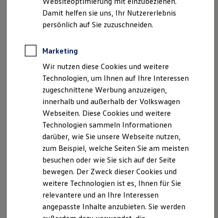
Websiteoptimierung mit einzubeziehen.
Elektrofahrzeugkonzepte
Damit helfen sie uns, Ihr Nutzererlebnis
ID. EVERY1
Reichweite
persönlich auf Sie zuzuschneiden.
Reichweite der ID. Modelle
Reichweite im Winter
Rekuperation
Marketing
2
Laden
Wir nutzen diese Cookies und weitere
Laden unterwegs
Laden Zuhause
Technologien, um Ihnen auf Ihre Interessen
Ladestationen finden
zugeschnittene Werbung anzuzeigen,
Ladezeitensimulator
innerhalb und außerhalb der Volkswagen
Batterie
Sicherheit
Impressum
Nutzungsbedingungen
Webseiten. Diese Cookies und weitere
Garantie und Lebensdauer
Datenschutzerklärungen
Cookie-Richtlinie
Technologien sammeln Informationen
Nachhaltigkeit
Lizenzhinweise Dritter
darüber, wie Sie unsere Webseite nutzen,
Technologie
Kosten und Kauf
Angaben zum Digital Services Act (DSA)
EU Data Act
zum Beispiel, welche Seiten Sie am meisten
Verbrauchskosten
Produktsicherheitsinformationen
Vertrag Widerrufen
besuchen oder wie Sie sich auf der Seite
Kaufoptionen
bewegen. Der Zweck dieser Cookies und
E-Auto-Förderung
Software und Konnektivität
weitere Technologien ist es, Ihnen für Sie
Die ID. Software 6
relevantere und an Ihre Interessen
Disclaimer von Volkswagen AG
ID. Software Versionen und Updates
angepasste Inhalte anzubieten. Sie werden
Digitale Extras
1.
Im Rahmen der Grenzen des Systems.
Schnittstellen zu Ihrem ID.