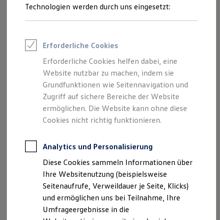
Reifenpakete
Technologien werden durch uns eingesetzt:
1
automatisch je nach Situation
Vorkehrungen ergreifen
.
Leasing
Leasing-Angebote
Gebrauchtwagen Leasing
Junge Gebrauchtwagen-Leasing
Fenster und Schiebedach werden bis auf einen
Erforderliche Cookies
Elektroauto Leasing
Spalt geschlossen, um die Wirkung der Airbags zu
Kleinwagen-Leasing
Erforderliche Cookies helfen dabei, eine
optimieren.
Leasing ohne Anzahlung
Website nutzbar zu machen, indem sie
Finanzierung
Die vorderen Sicherheitsgurte werden
Autokredit mit Schlussrate
Grundfunktionen wie Seitennavigation und
Versicherungen und Garantien
blitzschnell gestrafft, um Fahrer und Beifahrer zu
Zugriff auf sichere Bereiche der Website
Kfz-Versicherung
fixieren.
ermöglichen. Die Website kann ohne diese
Restschuldversicherungen
Garantien
Cookies nicht richtig funktionieren.
Die Warnblinker werden aktiviert.
Wartungsverträge
Geschäftskunden
Professional Class bei Volkswagen
Analytics und Personalisierung
Großkunden
Diese Cookies sammeln Informationen über
Behörden
Direktkunden
Ihre Websitenutzung (beispielsweise
Sonderfahrzeuge
Seitenaufrufe, Verweildauer je Seite, Klicks)
Anpfiff zum Gewinn
und ermöglichen uns bei Teilnahme, Ihre
Elektromobilität
Elektroautos
Umfrageergebnisse in die
ID. Tutorials