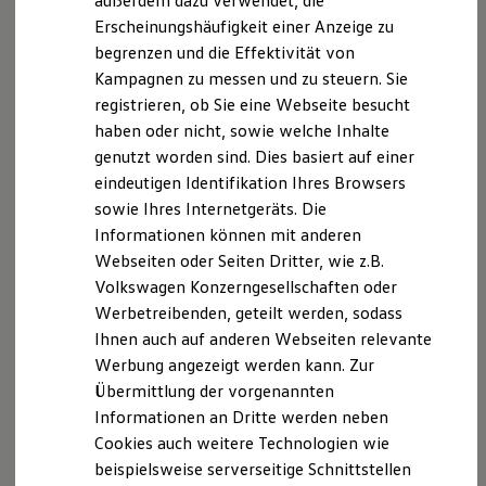
außerdem dazu verwendet, die
Hybridautos
2.
Beispielhafte Illustration
Erscheinungshäufigkeit einer Anzeige zu
Marke und Erlebnis
begrenzen und die Effektivität von
Volkswagen R und R Experience
Die in dieser Darstellung gezeigten Fahrzeuge und
R-Modelle
Kampagnen zu messen und zu steuern. Sie
Ausstattungen können in einzelnen Details vom aktuellen
R Experience
registrieren, ob Sie eine Webseite besucht
deutschen Lieferprogramm abweichen. Abgebildet sind
Driving Experience
teilweise Sonderausstattungen der Fahrzeuge gegen
haben oder nicht, sowie welche Inhalte
Volkswagen entdecken
Werkbesichtigung
Mehrpreis.
genutzt worden sind. Dies basiert auf einer
Factory visit
Bitte beachten Sie auch unseren Konfigurator für eine
eindeutigen Identifikation Ihres Browsers
Lifestyle Shop
Übersicht der aktuell verfügbaren Modelle und Ausstattungen.
sowie Ihres Internetgeräts. Die
T-Roc Kollektion
Golf Kollektion
Die angegebenen Verbrauchs- und Emissionswerte beziehen
Informationen können mit anderen
ID. Kollektion
sich nicht auf ein einzelnes Fahrzeug und sind nicht Bestandteil
Webseiten oder Seiten Dritter, wie z.B.
Volkswagen Kollektion
des Angebots, sondern dienen allein Vergleichszwecken
Volkswagen Konzerngesellschaften oder
R-Kollektion
zwischen den verschiedenen Fahrzeugtypen.
GTI Kollektion
Werbetreibenden, geteilt werden, sodass
Zusatzausstattungen und
Zubehör
(Anbauteile, Reifenformat
Fußball Drop
Ihnen auch auf anderen Webseiten relevante
we drive football
usw.) können relevante Fahrzeugparameter, wie
z. B.
Gewicht,
Werbung angezeigt werden kann. Zur
#wedriveproud
Rollwiderstand und Aerodynamik verändern und neben
Besitzer und Service
Übermittlung der vorgenannten
Witterungs- und Verkehrsbedingungen sowie dem
myVolkswagen
individuellen Fahrverhalten den Kraftstoffverbrauch, den
Informationen an Dritte werden neben
Software Updates
Stromverbrauch, die CO₂-Emissionen und die
Cookies auch weitere Technologien wie
Service und Ersatzteile
Fahrleistungswerte eines Fahrzeugs beeinflussen.
Inspektion und HU/AU
beispielsweise serverseitige Schnittstellen
Reparaturen und Checks