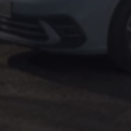
Magazin
Lifestyle
Transport
Familie
Elektromobilität
Volkswagen R
Pannen- und Unfallhilfe
Volkswagen Kundenbetreuung