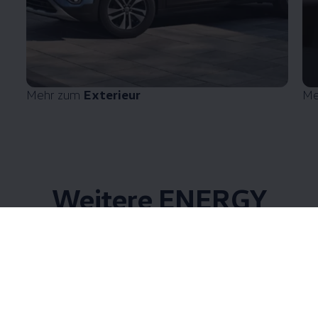
Mehr zum
Exterieur
Me
Weitere
ENERGY
Sondermodelle
9 von 9 Details
Alle (9)
SUV (5)
Kompakt (1)
Kombi (1)
9 von 9
Details