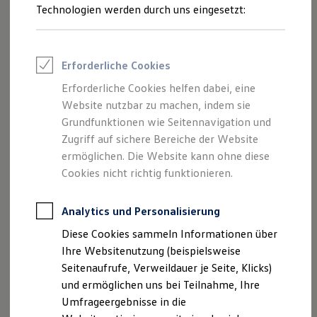
Reifenpakete
Technologien werden durch uns eingesetzt:
Leasing
Leasing-Angebote
Gebrauchtwagen Leasing
Junge Gebrauchtwagen-Leasing
1
Erforderliche Cookies
Elektroauto Leasing
Kleinwagen-Leasing
Erforderliche Cookies helfen dabei, eine
Leasing ohne Anzahlung
Jede Menge Extras und ein attraktiver Preisvorteil: Mit dem
Website nutzbar zu machen, indem sie
Finanzierung
optionalen „Plus“-Paket erhält Ihr
T‑Cross
ENERGY
Autokredit mit Schlussrate
Grundfunktionen wie Seitennavigation und
zusätzliche Ausstattungs
-
Highlights
, wie das Infotainment-
Versicherungen und Garantien
Zugriff auf sichere Bereiche der Website
Kfz-Versicherung
Paket „Discover Media“, Travel Assist, Dachhimmel in
ermöglichen. Die Website kann ohne diese
Restschuldversicherungen
Schwarz und die eleganten 17-Zoll-Leichtmetallräder
Garantien
Cookies nicht richtig funktionieren.
„Bangalore“.
Wartungsverträge
Geschäftskunden
Professional Class bei Volkswagen
Analytics und Personalisierung
Großkunden
Diese Cookies sammeln Informationen über
Behörden
Direktkunden
Ihre Websitenutzung (beispielsweise
Impressum
Nutzungsbedingungen
Sonderfahrzeuge
Seitenaufrufe, Verweildauer je Seite, Klicks)
Datenschutzerklärungen
Cookie-Richtlinie
Anpfiff zum Gewinn
und ermöglichen uns bei Teilnahme, Ihre
Elektromobilität
Lizenzhinweise Dritter
Elektroautos
Umfrageergebnisse in die
Angaben zum Digital Services Act (DSA)
EU Data Act
ID. Tutorials