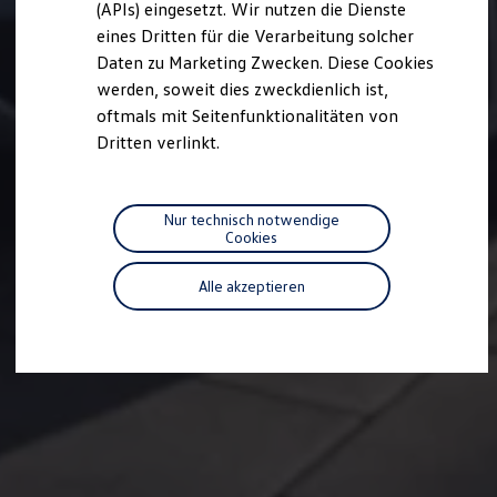
(APIs) eingesetzt. Wir nutzen die Dienste
Motorenöl und Flüssigkeiten
eines Dritten für die Verarbeitung solcher
Räder und Reifen
Pannen- und Unfallhilfe
Daten zu Marketing Zwecken. Diese Cookies
Economy Service
werden, soweit dies zweckdienlich ist,
Volkswagen Teile
oftmals mit Seitenfunktionalitäten von
Zubehör
Modellspezifisches Zubehör
Dritten verlinkt.
Schutz und Pflege
Transport
Entertainment und Elektronik
Individualisieren
Nur technisch notwendige
Wallbox und Ladekabel
Cookies
Digitale Extras
Dienste für Ihr Modell finden
Alle akzeptieren
Volkswagen Apps, Login und Shop
Handy und Fahrzeug verbinden
Updates für Software, Karten und Radio
Über Ihr Auto
Vorgängermodelle
Kundeninformationen
Volkswagen Kundenbetreuung
Warn- und Kontrollleuchten
Assistenzsysteme
Digitale Betriebsanleitung
Live Beratung