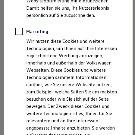
Websiteoptimierung mit einzubeziehen.
Produktsicherheitsinformationen
Vertrag Widerrufen
Elektrofahrzeugkonzepte
Damit helfen sie uns, Ihr Nutzererlebnis
ID. EVERY1
Reichweite
persönlich auf Sie zuzuschneiden.
Reichweite der ID. Modelle
Reichweite im Winter
Disclaimer von Volkswagen AG
Rekuperation
Marketing
Die in dieser Darstellung gezeigten Fahrzeuge und
Laden
Wir nutzen diese Cookies und weitere
Laden unterwegs
Ausstattungen können in einzelnen Details vom aktuellen
Laden Zuhause
deutschen Lieferprogramm abweichen. Abgebildet sind
Technologien, um Ihnen auf Ihre Interessen
Ladestationen finden
teilweise Sonderausstattungen der Fahrzeuge gegen
zugeschnittene Werbung anzuzeigen,
Ladezeitensimulator
Mehrpreis.
innerhalb und außerhalb der Volkswagen
Batterie
Bitte beachten Sie auch unseren Konfigurator für eine
Sicherheit
Webseiten. Diese Cookies und weitere
Übersicht der aktuell verfügbaren Modelle und Ausstattungen.
Garantie und Lebensdauer
Technologien sammeln Informationen
Nachhaltigkeit
Die angegebenen Verbrauchs- und Emissionswerte beziehen
darüber, wie Sie unsere Webseite nutzen,
Technologie
sich nicht auf ein einzelnes Fahrzeug und sind nicht Bestandteil
Kosten und Kauf
zum Beispiel, welche Seiten Sie am meisten
Verbrauchskosten
des Angebots, sondern dienen allein Vergleichszwecken
besuchen oder wie Sie sich auf der Seite
Kaufoptionen
zwischen den verschiedenen Fahrzeugtypen.
bewegen. Der Zweck dieser Cookies und
E-Auto-Förderung
Zusatzausstattungen und
Zubehör
(Anbauteile, Reifenformat
Software und Konnektivität
weitere Technologien ist es, Ihnen für Sie
usw.) können relevante Fahrzeugparameter, wie
z. B.
Gewicht,
Die ID. Software 6
relevantere und an Ihre Interessen
Rollwiderstand und Aerodynamik verändern und neben
ID. Software Versionen und Updates
Witterungs- und Verkehrsbedingungen sowie dem
angepasste Inhalte anzubieten. Sie werden
Digitale Extras
Schnittstellen zu Ihrem ID.
individuellen Fahrverhalten den Kraftstoffverbrauch, den