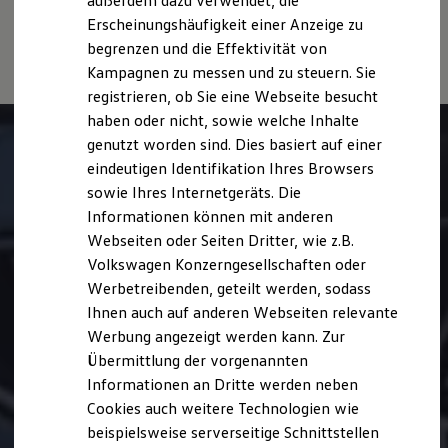
außerdem dazu verwendet, die
Hybridautos
Stromverbrauch, die CO₂-Emissionen und die
Erscheinungshäufigkeit einer Anzeige zu
Marke und Erlebnis
Fahrleistungswerte eines Fahrzeugs beeinflussen.
begrenzen und die Effektivität von
Volkswagen R und R Experience
R-Modelle
Kampagnen zu messen und zu steuern. Sie
R Experience
registrieren, ob Sie eine Webseite besucht
Driving Experience
haben oder nicht, sowie welche Inhalte
Volkswagen entdecken
Werkbesichtigung
genutzt worden sind. Dies basiert auf einer
Factory visit
eindeutigen Identifikation Ihres Browsers
Lifestyle Shop
sowie Ihres Internetgeräts. Die
T-Roc Kollektion
Golf Kollektion
Informationen können mit anderen
ID. Kollektion
Webseiten oder Seiten Dritter, wie z.B.
Volkswagen Kollektion
Volkswagen Konzerngesellschaften oder
R-Kollektion
GTI Kollektion
Werbetreibenden, geteilt werden, sodass
Fußball Drop
Ihnen auch auf anderen Webseiten relevante
we drive football
Werbung angezeigt werden kann. Zur
#wedriveproud
Besitzer und Service
Übermittlung der vorgenannten
myVolkswagen
Informationen an Dritte werden neben
Software Updates
Cookies auch weitere Technologien wie
Service und Ersatzteile
Inspektion und HU/AU
beispielsweise serverseitige Schnittstellen
Reparaturen und Checks