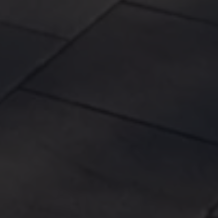
Magazin
Lifestyle
Transport
Familie
Elektromobilität
Volkswagen R
Pannen- und Unfallhilfe
Volkswagen Kundenbetreuung