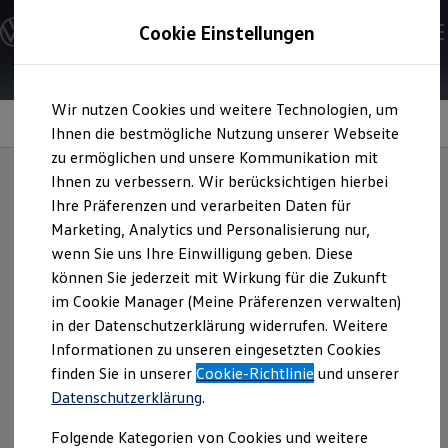
Modelle und Konfigurator
Cookie Einstellungen
Konfigurator
Modelle vergleichen
Konfiguration laden
Zum
Zum
Autosuche
Wir nutzen Cookies und weitere Technologien, um
Hauptinhalt
Footer
Elektroautos
„Plus“-Paket
springen
springen
Ihnen die bestmögliche Nutzung unserer Webseite
ENERGY Sondermodelle
Nutzfahrzeuge
zu ermöglichen und unsere Kommunikation mit
SUV und CUV
Ihnen zu verbessern. Wir berücksichtigen hierbei
Familienautos
Ihre Präferenzen und verarbeiten Daten für
Kombis
Das Extra für Ihren
Kompaktwagen
Marketing, Analytics und Personalisierung nur,
Sportwagen
wenn Sie uns Ihre Einwilligung geben. Diese
Schnell verfügbare Fahrzeuge
T‑Cross
ENERGY
.
Angebote und Produkte
können Sie jederzeit mit Wirkung für die Zukunft
Aktuelle Angebote
im Cookie Manager (Meine Präferenzen verwalten)
E-Auto-Förderung
in der Datenschutzerklärung widerrufen. Weitere
Volkswagen Marktplatz
Informationen zu unseren eingesetzten Cookies
Die ENERGY Sondermodelle
Junge Gebrauchtwagen und Gebrauchtwagen
finden Sie in unserer
Cookie-Richtlinie
und unserer
Volkswagen Zertifizierte Gebrauchtwagen
Datenschutzerklärung
.
Elektromobilität bei Gebrauchtwagen
Zubehör- und Serviceangebote
Folgende Kategorien von Cookies und weitere
Saisonangebote