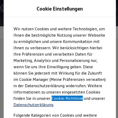
Modelle und Konfigurator
Cookie Einstellungen
Konfigurator
Modelle vergleichen
Konfiguration laden
Zum
Zum
Autosuche
Wir nutzen Cookies und weitere Technologien, um
Hauptinhalt
Footer
Elektroautos
Exterieur
springen
springen
Ihnen die bestmögliche Nutzung unserer Webseite
ENERGY Sondermodelle
Nutzfahrzeuge
zu ermöglichen und unsere Kommunikation mit
SUV und CUV
Ihnen zu verbessern. Wir berücksichtigen hierbei
Familienautos
Ihre Präferenzen und verarbeiten Daten für
Kombis
Ausdrucksstark im
Kompaktwagen
Marketing, Analytics und Personalisierung nur,
Sportwagen
wenn Sie uns Ihre Einwilligung geben. Diese
Schnell verfügbare Fahrzeuge
ENERGY
-Design.
Angebote und Produkte
können Sie jederzeit mit Wirkung für die Zukunft
Aktuelle Angebote
im Cookie Manager (Meine Präferenzen verwalten)
E-Auto-Förderung
in der Datenschutzerklärung widerrufen. Weitere
Volkswagen Marktplatz
Informationen zu unseren eingesetzten Cookies
Die ENERGY Sondermodelle
Junge Gebrauchtwagen und Gebrauchtwagen
finden Sie in unserer
Cookie-Richtlinie
und unserer
Volkswagen Zertifizierte Gebrauchtwagen
Datenschutzerklärung
.
Elektromobilität bei Gebrauchtwagen
Zubehör- und Serviceangebote
Folgende Kategorien von Cookies und weitere
Saisonangebote