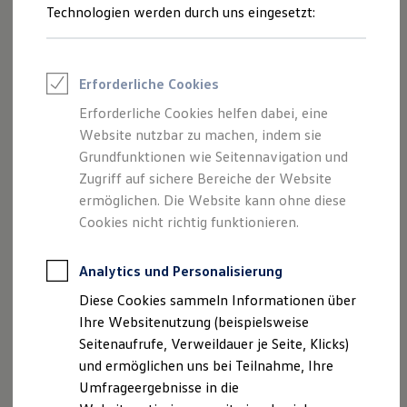
Reifenpakete
Technologien werden durch uns eingesetzt:
Leasing
Leasing-Angebote
Gebrauchtwagen Leasing
Junge Gebrauchtwagen-Leasing
Erforderliche Cookies
Elektroauto Leasing
Kleinwagen-Leasing
Erforderliche Cookies helfen dabei, eine
Leasing ohne Anzahlung
Website nutzbar zu machen, indem sie
Finanzierung
Autokredit mit Schlussrate
Grundfunktionen wie Seitennavigation und
Versicherungen und Garantien
Zugriff auf sichere Bereiche der Website
Kfz-Versicherung
ermöglichen. Die Website kann ohne diese
Restschuldversicherungen
Garantien
Cookies nicht richtig funktionieren.
Wartungsverträge
Geschäftskunden
Professional Class bei Volkswagen
Analytics und Personalisierung
Großkunden
Diese Cookies sammeln Informationen über
Behörden
Direktkunden
Ihre Websitenutzung (beispielsweise
Sonderfahrzeuge
Seitenaufrufe, Verweildauer je Seite, Klicks)
Anpfiff zum Gewinn
und ermöglichen uns bei Teilnahme, Ihre
Elektromobilität
Elektroautos
Umfrageergebnisse in die
ID. Tutorials