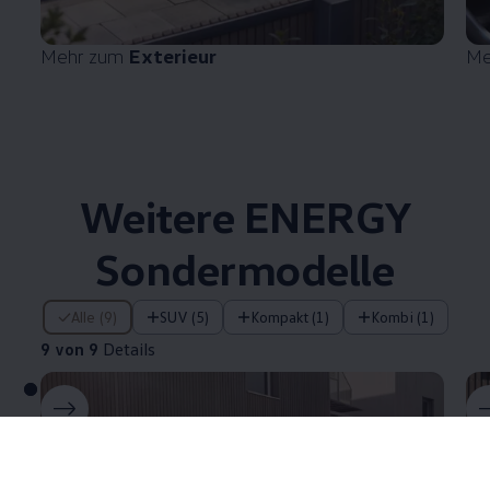
Mehr zum
Exterieur
Me
Weitere
ENERGY
Sondermodelle
9 von 9 Details
Alle (9)
SUV (5)
Kompakt (1)
Kombi (1)
9 von 9
Details