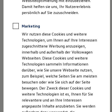
Websiteoptimierung mit einzubeziehen.
Elektrofahrzeugkonzepte
Damit helfen sie uns, Ihr Nutzererlebnis
ID. EVERY1
Reichweite
persönlich auf Sie zuzuschneiden.
, 1 von 2
, 2 von 2
Reichweite der ID. Modelle
Reichweite im Winter
Rekuperation
Marketing
Laden
Das
T‑Roc
Cabriolet
ENERGY
kombiniert Cabrio-Leichtigkeit
Wir nutzen diese Cookies und weitere
Laden unterwegs
mit kraftvollen Akzenten wie schwarzen Außenspiegeln mit
Laden Zuhause
Technologien, um Ihnen auf Ihre Interessen
Ladestationen finden
„
ENERGY
“-Logoprojektion und schwarz glanzgedrehten 17-
zugeschnittene Werbung anzuzeigen,
Ladezeitensimulator
Zoll-Leichtmetallrädern „Toulouse“.
innerhalb und außerhalb der Volkswagen
Batterie
Sicherheit
Webseiten. Diese Cookies und weitere
Garantie und Lebensdauer
Technologien sammeln Informationen
Nachhaltigkeit
darüber, wie Sie unsere Webseite nutzen,
Technologie
Kosten und Kauf
Impressum
Nutzungsbedingungen
zum Beispiel, welche Seiten Sie am meisten
Verbrauchskosten
Datenschutzerklärungen
Cookie-Richtlinie
besuchen oder wie Sie sich auf der Seite
Kaufoptionen
Lizenzhinweise Dritter
bewegen. Der Zweck dieser Cookies und
E-Auto-Förderung
Software und Konnektivität
Angaben zum Digital Services Act (DSA)
EU Data Act
weitere Technologien ist es, Ihnen für Sie
Die ID. Software 6
Produktsicherheitsinformationen
Vertrag Widerrufen
relevantere und an Ihre Interessen
ID. Software Versionen und Updates
angepasste Inhalte anzubieten. Sie werden
Digitale Extras
Schnittstellen zu Ihrem ID.