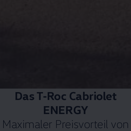
Magazin
Lifestyle
Transport
Familie
Elektromobilität
Volkswagen R
Pannen- und Unfallhilfe
Volkswagen Kundenbetreuung
Das
T‑Roc
Cabriolet
ENERGY
Maximaler Preisvorteil von