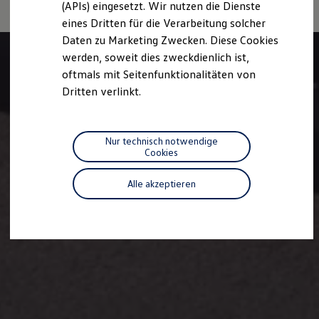
(APIs) eingesetzt. Wir nutzen die Dienste
Motorenöl und Flüssigkeiten
eines Dritten für die Verarbeitung solcher
Räder und Reifen
Pannen- und Unfallhilfe
Daten zu Marketing Zwecken. Diese Cookies
Economy Service
werden, soweit dies zweckdienlich ist,
Volkswagen Teile
oftmals mit Seitenfunktionalitäten von
Zubehör
Modellspezifisches Zubehör
Dritten verlinkt.
Schutz und Pflege
Transport
Entertainment und Elektronik
Individualisieren
Nur technisch notwendige
Wallbox und Ladekabel
Cookies
Digitale Extras
Dienste für Ihr Modell finden
Alle akzeptieren
Volkswagen Apps, Login und Shop
Handy und Fahrzeug verbinden
Updates für Software, Karten und Radio
Über Ihr Auto
Vorgängermodelle
Kundeninformationen
Volkswagen Kundenbetreuung
Warn- und Kontrollleuchten
Assistenzsysteme
Digitale Betriebsanleitung
Live Beratung