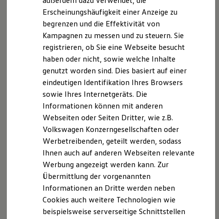
außerdem dazu verwendet, die
Hybridautos
Erscheinungshäufigkeit einer Anzeige zu
Disclaimer von Volkswagen AG
Marke und Erlebnis
begrenzen und die Effektivität von
Volkswagen R und R Experience
Die in dieser Darstellung gezeigten Fahrzeuge und
R-Modelle
Kampagnen zu messen und zu steuern. Sie
Ausstattungen können in einzelnen Details vom aktuellen
R Experience
registrieren, ob Sie eine Webseite besucht
deutschen Lieferprogramm abweichen. Abgebildet sind
Driving Experience
haben oder nicht, sowie welche Inhalte
Volkswagen entdecken
teilweise Sonderausstattungen der Fahrzeuge gegen
Werkbesichtigung
Mehrpreis.
genutzt worden sind. Dies basiert auf einer
Factory visit
Bitte beachten Sie auch unseren Konfigurator für eine
eindeutigen Identifikation Ihres Browsers
Lifestyle Shop
Übersicht der aktuell verfügbaren Modelle und Ausstattungen.
sowie Ihres Internetgeräts. Die
T-Roc Kollektion
Golf Kollektion
Informationen können mit anderen
Die angegebenen Verbrauchs- und Emissionswerte beziehen
ID. Kollektion
sich nicht auf ein einzelnes Fahrzeug und sind nicht Bestandteil
Webseiten oder Seiten Dritter, wie z.B.
Volkswagen Kollektion
des Angebots, sondern dienen allein Vergleichszwecken
Volkswagen Konzerngesellschaften oder
R-Kollektion
zwischen den verschiedenen Fahrzeugtypen.
GTI Kollektion
Werbetreibenden, geteilt werden, sodass
Fußball Drop
Zusatzausstattungen und
Zubehör
(Anbauteile, Reifenformat
Ihnen auch auf anderen Webseiten relevante
we drive football
usw.) können relevante Fahrzeugparameter, wie
z. B.
Gewicht,
Werbung angezeigt werden kann. Zur
#wedriveproud
Rollwiderstand und Aerodynamik verändern und neben
Besitzer und Service
Übermittlung der vorgenannten
Witterungs- und Verkehrsbedingungen sowie dem
myVolkswagen
Informationen an Dritte werden neben
individuellen Fahrverhalten den Kraftstoffverbrauch, den
Software Updates
Stromverbrauch, die CO₂-Emissionen und die
Cookies auch weitere Technologien wie
Service und Ersatzteile
Inspektion und HU/AU
Fahrleistungswerte eines Fahrzeugs beeinflussen.
beispielsweise serverseitige Schnittstellen
Reparaturen und Checks