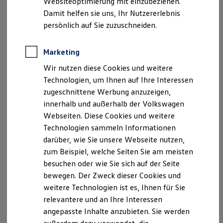
Websiteoptimierung mit einzubeziehen.
Elektrofahrzeugkonzepte
Damit helfen sie uns, Ihr Nutzererlebnis
ID. EVERY1
Modernes Design:
Reichweite
persönlich auf Sie zuzuschneiden.
Ob sportlich oder elegant, von
up!
bis
Arteon
:
Reichweite der ID. Modelle
Wählen Sie bei den
Zubehör
Felgen zwischen
Reichweite im Winter
Rekuperation
vielen verschiedenen Farben und Designs für Ihr
Marketing
Laden
Modell.
Wir nutzen diese Cookies und weitere
Laden unterwegs
Laden Zuhause
Kontrolle:
Technologien, um Ihnen auf Ihre Interessen
Ladestationen finden
Die Räder erhalten eine gute Rund- und
zugeschnittene Werbung anzuzeigen,
Ladezeitensimulator
Planlaufmessung sowie eine
innerhalb und außerhalb der Volkswagen
Batterie
Sicherheit
Restunwuchtkontrolle.
Webseiten. Diese Cookies und weitere
Garantie und Lebensdauer
Technologien sammeln Informationen
Langlebigkeit:
Nachhaltigkeit
darüber, wie Sie unsere Webseite nutzen,
Technologie
Schont die Reifen durch simples Umstecken.
Kosten und Kauf
zum Beispiel, welche Seiten Sie am meisten
Verbrauchskosten
besuchen oder wie Sie sich auf der Seite
Kaufoptionen
bewegen. Der Zweck dieser Cookies und
E-Auto-Förderung
Die Sicherheit der Kompletträder ist belegt durch:
Software und Konnektivität
weitere Technologien ist es, Ihnen für Sie
Die ID. Software 6
relevantere und an Ihre Interessen
Umfangreiche Festigkeitsprüfungen
ID. Software Versionen und Updates
angepasste Inhalte anzubieten. Sie werden
Digitale Extras
Dauerlauferprobung
Schnittstellen zu Ihrem ID.