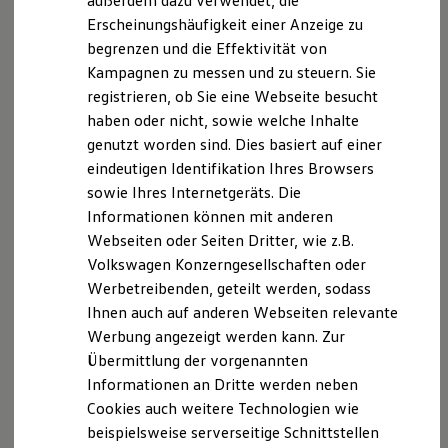
außerdem dazu verwendet, die
Hybridautos
Fahrzeugtests
Erscheinungshäufigkeit einer Anzeige zu
Marke und Erlebnis
begrenzen und die Effektivität von
Volkswagen R und R Experience
Material- und Oberflächenchecks
R-Modelle
Kampagnen zu messen und zu steuern. Sie
R Experience
registrieren, ob Sie eine Webseite besucht
Driving Experience
haben oder nicht, sowie welche Inhalte
Volkswagen entdecken
Werkbesichtigung
genutzt worden sind. Dies basiert auf einer
Factory visit
Impressum
Nutzungsbedingungen
eindeutigen Identifikation Ihres Browsers
Lifestyle Shop
Datenschutzerklärungen
Cookie-Richtlinie
sowie Ihres Internetgeräts. Die
T-Roc Kollektion
Golf Kollektion
Lizenzhinweise Dritter
Informationen können mit anderen
ID. Kollektion
Angaben zum Digital Services Act (DSA)
EU Data Act
Webseiten oder Seiten Dritter, wie z.B.
Volkswagen Kollektion
Produktsicherheitsinformationen
Vertrag Widerrufen
Volkswagen Konzerngesellschaften oder
R-Kollektion
GTI Kollektion
Werbetreibenden, geteilt werden, sodass
Fußball Drop
Ihnen auch auf anderen Webseiten relevante
we drive football
Werbung angezeigt werden kann. Zur
Disclaimer von Volkswagen AG
#wedriveproud
Besitzer und Service
Übermittlung der vorgenannten
Die in dieser Darstellung gezeigten Fahrzeuge und
myVolkswagen
Informationen an Dritte werden neben
Ausstattungen können in einzelnen Details vom aktuellen
Software Updates
Cookies auch weitere Technologien wie
Service und Ersatzteile
deutschen Lieferprogramm abweichen. Abgebildet sind
Inspektion und HU/AU
beispielsweise serverseitige Schnittstellen
teilweise Sonderausstattungen der Fahrzeuge gegen
Reparaturen und Checks