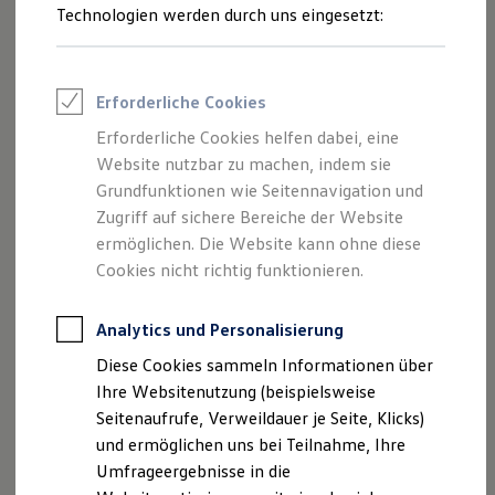
Reifenpakete
Technologien werden durch uns eingesetzt:
Leasing
Leasing-Angebote
Gebrauchtwagen Leasing
Junge Gebrauchtwagen-Leasing
Erforderliche Cookies
Elektroauto Leasing
Kleinwagen-Leasing
Erforderliche Cookies helfen dabei, eine
Leasing ohne Anzahlung
Website nutzbar zu machen, indem sie
Finanzierung
Autokredit mit Schlussrate
Grundfunktionen wie Seitennavigation und
Versicherungen und Garantien
Zugriff auf sichere Bereiche der Website
Kfz-Versicherung
ermöglichen. Die Website kann ohne diese
Restschuldversicherungen
Garantien
Cookies nicht richtig funktionieren.
Wartungsverträge
Vorteile von Kompletträdern
Geschäftskunden
Professional Class bei Volkswagen
Analytics und Personalisierung
Großkunden
Mehr Sicherheit:
Diese Cookies sammeln Informationen über
Behörden
Spezielle Prüfverfahren für Leichtmetallfelgen
Direktkunden
Ihre Websitenutzung (beispielsweise
bestätigen ein hohes Maß an Sicherheit.
Sonderfahrzeuge
Seitenaufrufe, Verweildauer je Seite, Klicks)
Anpfiff zum Gewinn
Gute Fahreigenschaften und hoher Grip:
und ermöglichen uns bei Teilnahme, Ihre
Elektromobilität
Dank spezieller Gummimischung und
Elektroautos
Umfrageergebnisse in die
ID. Tutorials
Profilgestaltung.