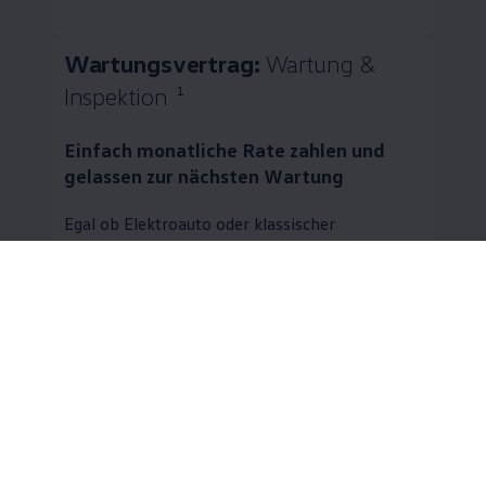
Wartungsvertrag:
Wartung &
Inspektion
1
Einfach monatliche Rate zahlen und
gelassen zur nächsten Wartung
Egal ob Elektroauto oder klassischer
Verbrenner – regelmäßige Wartungen und
Inspektionen sind wichtig, um den Werterhalt
und die Leistung Ihres
Volkswagen
zu
unterstützen und um die technische Sicherheit
zu gewährleisten. Mit dem Servicepaket
Wartung & Inspektion profitieren Sie von
folgenden Vorteilen:
Planbare Kosten für Inspektion und
Wartung für einen monatlichen