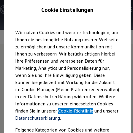
Modelle und Konfigurator
Cookie Einstellungen
Konfigurator
Modelle vergleichen
Konfiguration laden
Zum
Zum
Autosuche
Wir nutzen Cookies und weitere Technologien, um
Hauptinhalt
Footer
Elektroautos
springen
springen
Information
Ihnen die bestmögliche Nutzung unserer Webseite
ENERGY Sondermodelle
Nutzfahrzeuge
zu ermöglichen und unsere Kommunikation mit
SUV und CUV
Ihnen zu verbessern. Wir berücksichtigen hierbei
Familienautos
Ihre Präferenzen und verarbeiten Daten für
Kombis
Kompletträder
Kompaktwagen
Marketing, Analytics und Personalisierung nur,
Sportwagen
wenn Sie uns Ihre Einwilligung geben. Diese
Schnell verfügbare Fahrzeuge
Angebote und Produkte
können Sie jederzeit mit Wirkung für die Zukunft
Finden Sie die passende Rad-/Reifen-Kombination
Aktuelle Angebote
im Cookie Manager (Meine Präferenzen verwalten)
für Ihren
Volkswagen
E-Auto-Förderung
in der Datenschutzerklärung widerrufen. Weitere
Volkswagen Marktplatz
Informationen zu unseren eingesetzten Cookies
Die ENERGY Sondermodelle
Komfortabler unterwegs mit Kompletträdern, die nicht nur
Junge Gebrauchtwagen und Gebrauchtwagen
finden Sie in unserer
Cookie-Richtlinie
und unserer
optisch und technisch auf Ihr Fahrzeug abgestimmt sind,
Volkswagen Zertifizierte Gebrauchtwagen
Datenschutzerklärung
.
sondern sich durch eine passende Rad-/Reifen-Kombination
Elektromobilität bei Gebrauchtwagen
Zubehör- und Serviceangebote
auszeichnen.
Folgende Kategorien von Cookies und weitere
Saisonangebote