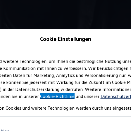
Cookie Einstellungen
Information
d weitere Technologien, um Ihnen die bestmögliche Nutzung uns
e Kommunikation mit Ihnen zu verbessern. Wir berücksichtigen h
eiten Daten für Marketing, Analytics und Personalisierung nur, w
r
ese können Sie jederzeit mit Wirkung für die Zukunft im Cookie 
) in der Datenschutzerklärung widerrufen. Weitere Informatione
inden Sie in unserer
Cookie-Richtlinie
und unserer
Datenschutzer
nd Ihre Assistenzsysteme abgestimmt und können zu einer ruhiger
on Cookies und weitere Technologien werden durch uns eingesetz
– die Stoßdämpfer stabilisieren, dämpfen und können für gute 
hrbahn souverän reagiert.