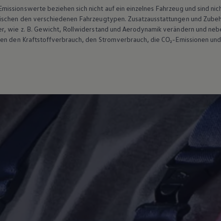
ssionswerte beziehen sich nicht auf ein einzelnes Fahrzeug und sind nic
wischen den verschiedenen Fahrzeugtypen. Zusatzausstattungen und
Zube
r, wie
z. B.
Gewicht, Rollwiderstand und Aerodynamik verändern und neb
ten den Kraftstoffverbrauch, den Stromverbrauch, die CO₂-Emissionen und