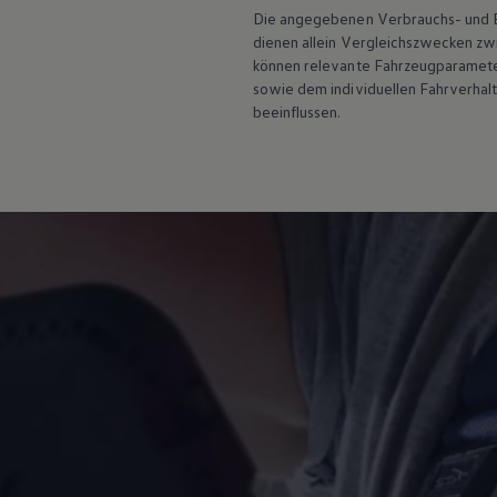
Motorenöl und Flüssigkeiten
Die angegebenen Verbrauchs- und Emi
Räder und Reifen
dienen allein Vergleichszwecken z
Pannen- und Unfallhilfe
können relevante Fahrzeugparamete
Economy Service
sowie dem individuellen Fahrverhal
Volkswagen Teile
beeinflussen.
Zubehör
Modellspezifisches Zubehör
Schutz und Pflege
Transport
Entertainment und Elektronik
Individualisieren
Wallbox und Ladekabel
Digitale Extras
Dienste für Ihr Modell finden
Volkswagen Apps, Login und Shop
Handy und Fahrzeug verbinden
Updates für Software, Karten und Radio
Über Ihr Auto
Vorgängermodelle
Kundeninformationen
Volkswagen Kundenbetreuung
Warn- und Kontrollleuchten
Assistenzsysteme
Digitale Betriebsanleitung
Live Beratung