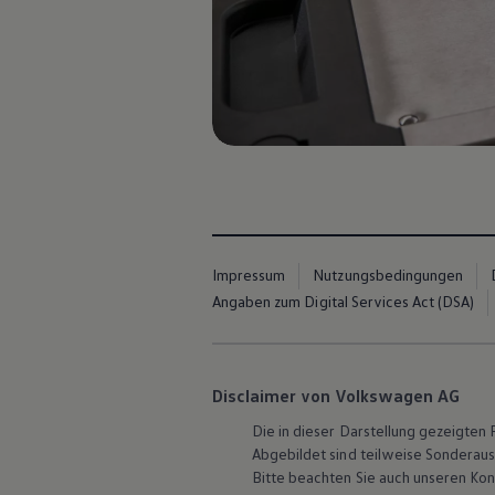
Hybridautos
Marke und Erlebnis
Volkswagen R und R Experience
R-Modelle
R Experience
Driving Experience
Volkswagen entdecken
Werkbesichtigung
Factory visit
Lifestyle Shop
T-Roc Kollektion
Golf Kollektion
ID. Kollektion
Volkswagen Kollektion
Impressum
Nutzungsbedingungen
R-Kollektion
Angaben zum Digital Services Act (DSA)
GTI Kollektion
Fußball Drop
we drive football
#wedriveproud
Besitzer und Service
Disclaimer von Volkswagen AG
myVolkswagen
Software Updates
Die in dieser Darstellung gezeigte
Service und Ersatzteile
Abgebildet sind teilweise Sonderau
Inspektion und HU/AU
Bitte beachten Sie auch unseren Kon
Reparaturen und Checks