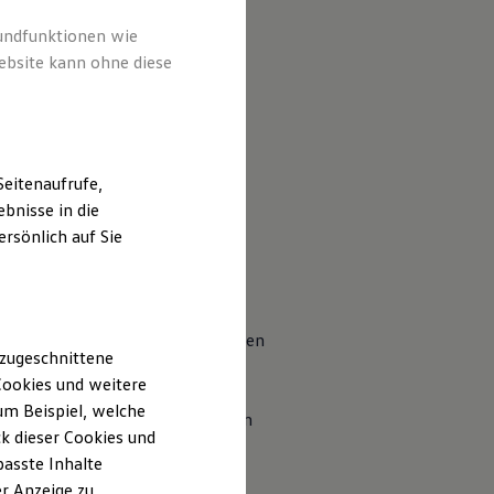
rundfunktionen wie
ebsite kann ohne diese
z. B.
Elektronisches
chweren Anhänger oder viel
eitenaufrufe,
bnisse in die
rsönlich auf Sie
 zum fairen Preis für
Volkswagen
 zugeschnittene
ookies und weitere
m Beispiel, welche
r haben, wenden Sie sich gern an
k dieser Cookies und
passte Inhalte
r Anzeige zu