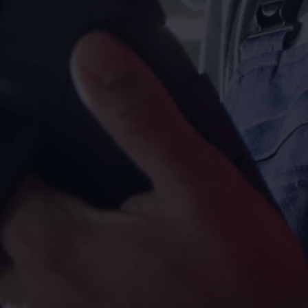
Magazin
Lifestyle
Transport
Familie
Elektromobilität
Volkswagen R
Pannen- und Unfallhilfe
Volkswagen Kundenbetreuung