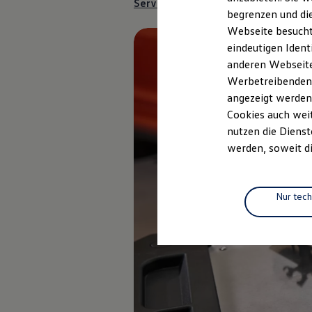
Serviceanfrage
Elektrofahrzeugkonzepte
begrenzen und die
ID. EVERY1
Webseite besucht 
Reichweite
Reichweite der ID. Modelle
eindeutigen Ident
Reichweite im Winter
anderen Webseiten
Rekuperation
Werbetreibenden,
Laden
Laden unterwegs
angezeigt werden
Laden Zuhause
Cookies auch weit
Ladestationen finden
nutzen die Dienst
Ladezeitensimulator
Batterie
werden, soweit di
Sicherheit
Garantie und Lebensdauer
Nachhaltigkeit
Technologie
Nur tec
Kosten und Kauf
Verbrauchskosten
Kaufoptionen
E-Auto-Förderung
Software und Konnektivität
Die ID. Software 6
ID. Software Versionen und Updates
Digitale Extras
Schnittstellen zu Ihrem ID.