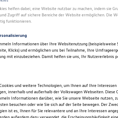
okies
kies helfen dabei, eine Website nutzbar zu machen, indem sie G
und Zugriff auf sichere Bereiche der Website ermöglichen. Die W
abbauen und unterstützen die Funktion von Assistenzsystemen
(
tig funktionieren.
der Antiblockiersystem).
rsonalisierung
auch bei hoher Geschwindigkeit und Belastung,
z. B.
durch einen s
mmeln Informationen über Ihre Websitenutzung (beispielsweise S
eite, Klicks) und ermöglichen uns bei Teilnahme, Ihre Umfrageerge
g mit einzubeziehen. Damit helfen sie uns, Ihr Nutzererlebnis pe
ahrwerkskomponenten vor einem höheren Verschleiß schützen.
HORUM® Stoßdämpfer? Das sind wirtschaftliche Reparaturlösungen
Cookies und weitere Technologien, um Ihnen auf Ihre Interessen
en, innerhalb und außerhalb der Volkswagen Webseiten. Diese C
meln Informationen darüber, wie Sie unsere Webseite nutzen, zu
nteressieren und Fragen rund um den Austausch oder die Reparatu
sten besuchen oder wie Sie sich auf der Seite bewegen. Der Zwec
ien ist es, Ihnen für Sie relevantere und an Ihre Interessen ange
erden außerdem dazu verwendet, die Erscheinungshäufigkeit eine