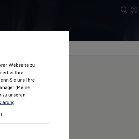
erer Webseite zu
ierbei Ihre
enn Sie uns Ihre
Manager (Meine
n zu unseren
klärung
.
en Fahrt beitragen. Ob beim
t:
Bodenhaftung sorgen. Damit Ihr