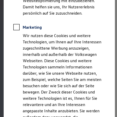
Websiteoptimierung mit einzubeziehen.
Elektrofahrzeugkonzepte
Damit helfen sie uns, Ihr Nutzererlebnis
ID. EVERY1
Reichweite
persönlich auf Sie zuzuschneiden.
Reichweite der ID. Modelle
Reichweite im Winter
Rekuperation
Marketing
Laden
Wir nutzen diese Cookies und weitere
Laden unterwegs
Laden Zuhause
Technologien, um Ihnen auf Ihre Interessen
Ladestationen finden
zugeschnittene Werbung anzuzeigen,
Ladezeitensimulator
innerhalb und außerhalb der Volkswagen
Batterie
Sicherheit
Webseiten. Diese Cookies und weitere
Garantie und Lebensdauer
Technologien sammeln Informationen
Nachhaltigkeit
darüber, wie Sie unsere Webseite nutzen,
Technologie
Kosten und Kauf
zum Beispiel, welche Seiten Sie am meisten
Verbrauchskosten
besuchen oder wie Sie sich auf der Seite
Kaufoptionen
bewegen. Der Zweck dieser Cookies und
E-Auto-Förderung
Software und Konnektivität
weitere Technologien ist es, Ihnen für Sie
Die ID. Software 6
relevantere und an Ihre Interessen
ID. Software Versionen und Updates
angepasste Inhalte anzubieten. Sie werden
Digitale Extras
Schnittstellen zu Ihrem ID.