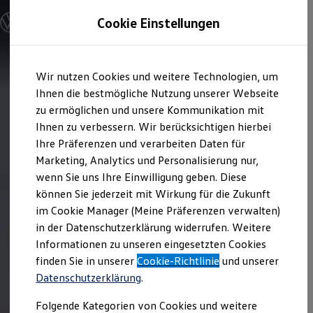
Modelle und Konfigurator
Cookie Einstellungen
Maßnahmen
bei der
Konfigurator
Modelle vergleichen
Fahrzeugentwicklung
Konfiguration laden
Zum
Zum
Autosuche
Wir nutzen Cookies und weitere Technologien, um
Es wird sichergestellt, dass
Hauptinhalt
Footer
Elektroautos
springen
springen
Ihnen die bestmögliche Nutzung unserer Webseite
ENERGY Sondermodelle
Betriebsflüssigkeiten später aus dem
Nutzfahrzeuge
zu ermöglichen und unsere Kommunikation mit
Altfahrzeug entnommen und
SUV und CUV
Ihnen zu verbessern. Wir berücksichtigen hierbei
auszubauende
Teile
demontiert werden
Familienautos
Ihre Präferenzen und verarbeiten Daten für
Kombis
können.
Kompaktwagen
Marketing, Analytics und Personalisierung nur,
Die Vermeidung von Schadstoffen ist
Sportwagen
wenn Sie uns Ihre Einwilligung geben. Diese
Schnell verfügbare Fahrzeuge
Bestandteil der Umweltziele der
Angebote und Produkte
können Sie jederzeit mit Wirkung für die Zukunft
technischen Entwicklung, um die
Aktuelle Angebote
im Cookie Manager (Meine Präferenzen verwalten)
weltweite Gesetzgebung einzuhalten.
E-Auto-Förderung
in der Datenschutzerklärung widerrufen. Weitere
Volkswagen Marktplatz
Der Einsatz von Rezyklaten ist für viele
Informationen zu unseren eingesetzten Cookies
Die ENERGY Sondermodelle
nicht sicherheitsrelevante Bauteile
Junge Gebrauchtwagen und Gebrauchtwagen
finden Sie in unserer
Cookie-Richtlinie
und unserer
Volkswagen Zertifizierte Gebrauchtwagen
freigegeben, wenn sie die gleichen
Datenschutzerklärung
.
Elektromobilität bei Gebrauchtwagen
Qualitätsansprüche erfüllen wie
Zubehör- und Serviceangebote
Folgende Kategorien von Cookies und weitere
Primärmaterial.
Saisonangebote