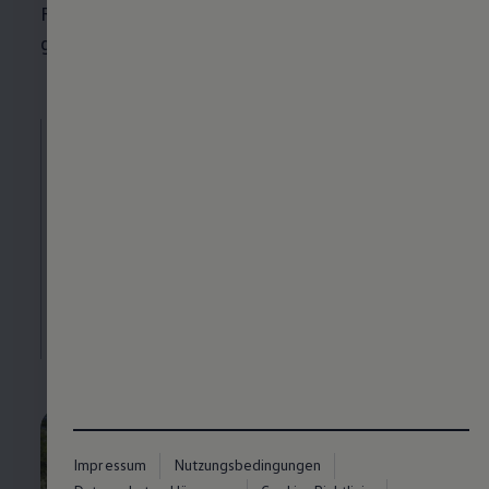
Rezyklate werden vor der Verwendung im
gleichen Umfang getestet wie Neuware.
Kunststoff-
Rezyklate
am
Beispiel zweier
Modelle
Impressum
Nutzungsbedingungen