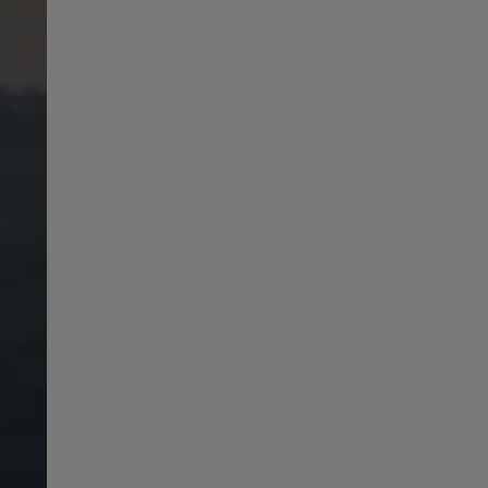
Magazin
Lifestyle
Transport
Familie
Elektromobilität
Volkswagen R
Pannen- und Unfallhilfe
Volkswagen Kundenbetreuung