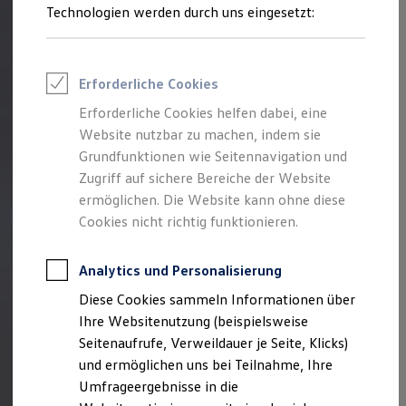
Reifenpakete
Technologien werden durch uns eingesetzt:
Wie gesetzlich gefordert werden Bauteile
Leasing
Leasing-Angebote
aus Kunststoff nach international
Gebrauchtwagen Leasing
gültigen ISO-Normen gekennzeichnet, um
Junge Gebrauchtwagen-Leasing
Erforderliche Cookies
eine sortenreine Identifizierung zu
Elektroauto Leasing
Kleinwagen-Leasing
ermöglichen.
Erforderliche Cookies helfen dabei, eine
Leasing ohne Anzahlung
Website nutzbar zu machen, indem sie
Finanzierung
Autokredit mit Schlussrate
Grundfunktionen wie Seitennavigation und
Versicherungen und Garantien
Zugriff auf sichere Bereiche der Website
Kfz-Versicherung
ermöglichen. Die Website kann ohne diese
Restschuldversicherungen
Garantien
Cookies nicht richtig funktionieren.
Wartungsverträge
Geschäftskunden
Professional Class bei Volkswagen
Analytics und Personalisierung
Großkunden
Diese Cookies sammeln Informationen über
Behörden
Direktkunden
Ihre Websitenutzung (beispielsweise
Sonderfahrzeuge
Seitenaufrufe, Verweildauer je Seite, Klicks)
Anpfiff zum Gewinn
und ermöglichen uns bei Teilnahme, Ihre
Elektromobilität
Elektroautos
Umfrageergebnisse in die
ID. Tutorials