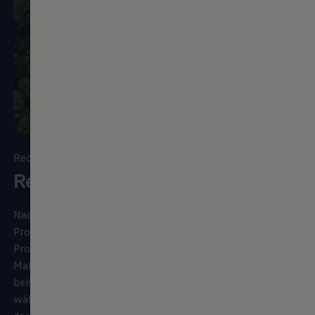
Recyclingorientierte Konstruktion
Recycling
Nachhaltigkeit ist ein integraler Bestandteil der gesamten
Prozesskette mit Auswirkungen auf Produktplanung,
Produktion und Verwertung des Fahrzeugs. Die
Maßnahmen tragen zur Entlastung der Umwelt bei,
beispielsweise durch Ressourcenschonung. Bereits
während der Entwicklung Ihres neuen
Volkswagen
wird