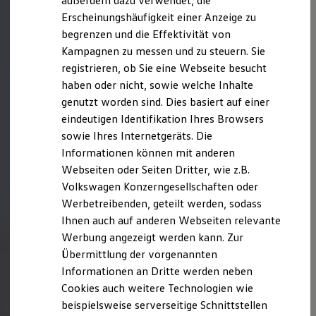
außerdem dazu verwendet, die
Hybridautos
Erscheinungshäufigkeit einer Anzeige zu
Marke und Erlebnis
begrenzen und die Effektivität von
Volkswagen R und R Experience
R-Modelle
Kampagnen zu messen und zu steuern. Sie
R Experience
registrieren, ob Sie eine Webseite besucht
Driving Experience
haben oder nicht, sowie welche Inhalte
Volkswagen entdecken
Werkbesichtigung
genutzt worden sind. Dies basiert auf einer
Factory visit
eindeutigen Identifikation Ihres Browsers
Lifestyle Shop
sowie Ihres Internetgeräts. Die
T-Roc Kollektion
Golf Kollektion
Informationen können mit anderen
ID. Kollektion
Webseiten oder Seiten Dritter, wie z.B.
Volkswagen Kollektion
Volkswagen Konzerngesellschaften oder
R-Kollektion
GTI Kollektion
Werbetreibenden, geteilt werden, sodass
Fußball Drop
Ihnen auch auf anderen Webseiten relevante
we drive football
Werbung angezeigt werden kann. Zur
#wedriveproud
Besitzer und Service
Übermittlung der vorgenannten
myVolkswagen
Informationen an Dritte werden neben
Software Updates
Cookies auch weitere Technologien wie
Service und Ersatzteile
Inspektion und HU/AU
beispielsweise serverseitige Schnittstellen
Reparaturen und Checks