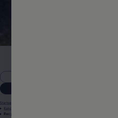
Recycling
und
Rücknahme
Mehr zu myVolkswagen
Rücknahmestelle finden
Startseite
Besitzer und Service
Über Ihr Auto
Kundeninformationen
Rechtliches
Recycling und Rücknahme bei Volkswagen