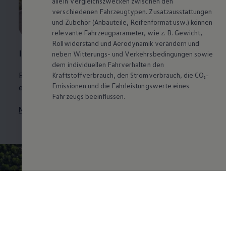
allein Vergleichszwecken zwischen den
verschiedenen Fahrzeugtypen. Zusatzausstattungen
und
Zubehör
(Anbauteile, Reifenformat usw.) können
relevante Fahrzeugparameter, wie
z. B.
Gewicht,
Rollwiderstand und Aerodynamik verändern und
ID.4
neben Witterungs- und Verkehrsbedingungen sowie
dem individuellen Fahrverhalten den
Erfahren Sie hier, wo Kunststoff-Rezyklate am
ID.4
Kraftstoffverbrauch, den Stromverbrauch, die CO₂-
Emissionen und die Fahrleistungswerte eines
eingesetzt werden und welchen Anteil sie ausmachen.
Fahrzeugs beeinflussen.
Mehr zu Rezyklaten im
ID.4