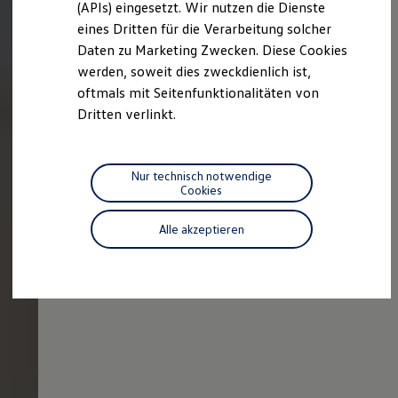
(APIs) eingesetzt. Wir nutzen die Dienste
Motorenöl und Flüssigkeiten
eines Dritten für die Verarbeitung solcher
Räder und Reifen
Pannen- und Unfallhilfe
Daten zu Marketing Zwecken. Diese Cookies
Economy Service
werden, soweit dies zweckdienlich ist,
Volkswagen Teile
oftmals mit Seitenfunktionalitäten von
Zubehör
Modellspezifisches Zubehör
Dritten verlinkt.
Schutz und Pflege
Transport
Entertainment und Elektronik
Individualisieren
Nur technisch notwendige
Wallbox und Ladekabel
Cookies
Digitale Extras
Dienste für Ihr Modell finden
Alle akzeptieren
Volkswagen Apps, Login und Shop
Handy und Fahrzeug verbinden
Updates für Software, Karten und Radio
Über Ihr Auto
Vorgängermodelle
Kundeninformationen
Volkswagen Kundenbetreuung
Warn- und Kontrollleuchten
Assistenzsysteme
Digitale Betriebsanleitung
Live Beratung