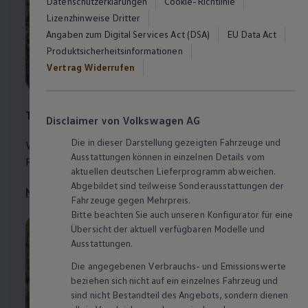
Datenschutzerklärungen
Cookie-Richtlinie
Lizenzhinweise Dritter
Angaben zum Digital Services Act (DSA)
EU Data Act
Produktsicherheitsinformationen
Vertrag Widerrufen
1
T‑Roc
Disclaimer von Volkswagen AG
Die in dieser Darstellung gezeigten Fahrzeuge und
Wir informieren Sie über den Einsatz von Kunststoff-
Ausstattungen können in einzelnen Details vom
Rezyklaten am und im
T‑Roc
.
aktuellen deutschen Lieferprogramm abweichen.
Abgebildet sind teilweise Sonderausstattungen der
Mehr zu Rezyklaten im
T‑Roc
Fahrzeuge gegen Mehrpreis.
Bitte beachten Sie auch unseren Konfigurator für eine
Übersicht der aktuell verfügbaren Modelle und
Ausstattungen.
Die angegebenen Verbrauchs- und Emissionswerte
beziehen sich nicht auf ein einzelnes Fahrzeug und
sind nicht Bestandteil des Angebots, sondern dienen