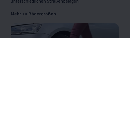
unterschiedlichen Straßenbelägen.
Mehr zu Rädergrößen
Garantieverlängerung
Optimal
1
1.
Ein Vermittlungsangebot der
Volkswagen
Versicherungsdienst GmbH (