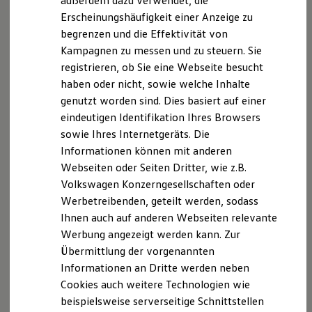
außerdem dazu verwendet, die
Hybridautos
Ausstattung:
Sinnvoll angeordnete Bedienelemente und
Erscheinungshäufigkeit einer Anzeige zu
Marke und Erlebnis
eine übersichtliche Multifunktionsanzeige bieten Ihnen
begrenzen und die Effektivität von
Volkswagen R und R Experience
R-Modelle
einen praktischen Überblick. Das abgestimmte Fahrwerk
Kampagnen zu messen und zu steuern. Sie
R Experience
kann eine hohe Fahrdynamik bereitstellen und die
registrieren, ob Sie eine Webseite besucht
Driving Experience
Vierlenker-Hinterachse mit zahlreichen Federungen kann
haben oder nicht, sowie welche Inhalte
Volkswagen entdecken
Werkbesichtigung
für hervorragende Stabilität auch auf schwierigem Gelände
genutzt worden sind. Dies basiert auf einer
Factory visit
sorgen.
eindeutigen Identifikation Ihres Browsers
Lifestyle Shop
sowie Ihres Internetgeräts. Die
T-Roc Kollektion
Golf Kollektion
Informationen können mit anderen
ID. Kollektion
Webseiten oder Seiten Dritter, wie z.B.
Volkswagen Kollektion
Volkswagen Konzerngesellschaften oder
R-Kollektion
Impressum
Nutzungsbedingungen
GTI Kollektion
Werbetreibenden, geteilt werden, sodass
Datenschutzerklärungen
Cookie-Richtlinie
Fußball Drop
Ihnen auch auf anderen Webseiten relevante
Lizenzhinweise Dritter
we drive football
Werbung angezeigt werden kann. Zur
#wedriveproud
Angaben zum Digital Services Act (DSA)
EU Data Act
Besitzer und Service
Übermittlung der vorgenannten
Produktsicherheitsinformationen
Vertrag Widerrufen
myVolkswagen
Informationen an Dritte werden neben
Software Updates
Cookies auch weitere Technologien wie
Service und Ersatzteile
Inspektion und HU/AU
beispielsweise serverseitige Schnittstellen
Disclaimer von Volkswagen AG
Reparaturen und Checks