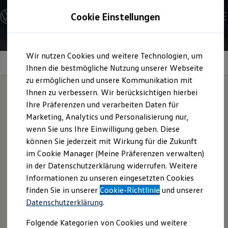
Modelle und Konfigurator
Cookie Einstellungen
Konfigurator
Modelle vergleichen
Konfiguration laden
Zum
Zum
Autosuche
Wir nutzen Cookies und weitere Technologien, um
Hauptinhalt
Footer
Elektroautos
springen
springen
Information
Ihnen die bestmögliche Nutzung unserer Webseite
ENERGY Sondermodelle
Nutzfahrzeuge
zu ermöglichen und unsere Kommunikation mit
SUV und CUV
Ihnen zu verbessern. Wir berücksichtigen hierbei
Familienautos
Ihre Präferenzen und verarbeiten Daten für
Kombis
Jetta
6
Highlights
Kompaktwagen
Marketing, Analytics und Personalisierung nur,
Sportwagen
wenn Sie uns Ihre Einwilligung geben. Diese
Schnell verfügbare Fahrzeuge
Angebote und Produkte
können Sie jederzeit mit Wirkung für die Zukunft
Jetta
6 Hybrid:
Mit dem Hybrid haben Sie eine kraftvolle
Aktuelle Angebote
im Cookie Manager (Meine Präferenzen verwalten)
Kombination aus einem aufgeladenen TSI-
E-Auto-Förderung
in der Datenschutzerklärung widerrufen. Weitere
Volkswagen Marktplatz
Benzindirekteinspritzer (110 kW/150
PS
) und einem
Informationen zu unseren eingesetzten Cookies
Die ENERGY Sondermodelle
Elektromotor (20 kW/27
PS
). Hohe Effizienz bei niedrigeren
Junge Gebrauchtwagen und Gebrauchtwagen
finden Sie in unserer
Cookie-Richtlinie
und unserer
Verbrauchswerten und das mit Dynamik und Komfort. Die
Volkswagen Zertifizierte Gebrauchtwagen
Datenschutzerklärung
.
Elektromobilität bei Gebrauchtwagen
Basisausstattungsversion ist die „Comfortline“.
Zubehör- und Serviceangebote
Folgende Kategorien von Cookies und weitere
Saisonangebote