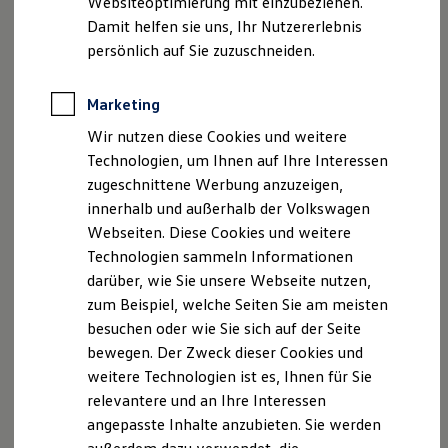
Websiteoptimierung mit einzubeziehen.
entscheiden.
Elektrofahrzeugkonzepte
Damit helfen sie uns, Ihr Nutzererlebnis
ID. EVERY1
Reichweite
BlueMotion Technology:
Die beiden 77 kW Otto- und
persönlich auf Sie zuzuschneiden.
Reichweite der ID. Modelle
Dieselmotoren werden auch mit dem BlueMotion-
Reichweite im Winter
Technology-Paket angeboten. Hier wird der
Rekuperation
Marketing
Laden
Kraftstoffverbrauch durch ein Zusammenspiel
Wir nutzen diese Cookies und weitere
Laden unterwegs
verschiedener technischer Maßnahmen gesenkt.
Laden Zuhause
Technologien, um Ihnen auf Ihre Interessen
Ladestationen finden
zugeschnittene Werbung anzuzeigen,
Support und Komfort:
Das Elektronische
Ladezeitensimulator
innerhalb und außerhalb der Volkswagen
Batterie
Stabilisierungsprogramm mit EDS und ASR kann für festen
Sicherheit
Webseiten. Diese Cookies und weitere
Halt bei nahezu jedem Untergrund sorgen. Und falls trotz
Garantie und Lebensdauer
Technologien sammeln Informationen
aller Vorsicht doch mal etwas passieren sollte, können die
Nachhaltigkeit
darüber, wie Sie unsere Webseite nutzen,
Technologie
aktiven Kopfstützen und Airbags dabei helfen, Fahrer und
Kosten und Kauf
zum Beispiel, welche Seiten Sie am meisten
Beifahrer zu schützen.
Verbrauchskosten
besuchen oder wie Sie sich auf der Seite
Kaufoptionen
bewegen. Der Zweck dieser Cookies und
Design:
Diese kompakte Limousine vereint Eleganz und
E-Auto-Förderung
Software und Konnektivität
weitere Technologien ist es, Ihnen für Sie
Sportlichkeit. Das zeigt sich nicht nur im gesamten Auftritt
Die ID. Software 6
relevantere und an Ihre Interessen
des Fahrzeugs, sondern auch in den Details wie den
ID. Software Versionen und Updates
angepasste Inhalte anzubieten. Sie werden
Chromzierleisten an den Seitenscheiben.
Digitale Extras
Schnittstellen zu Ihrem ID.