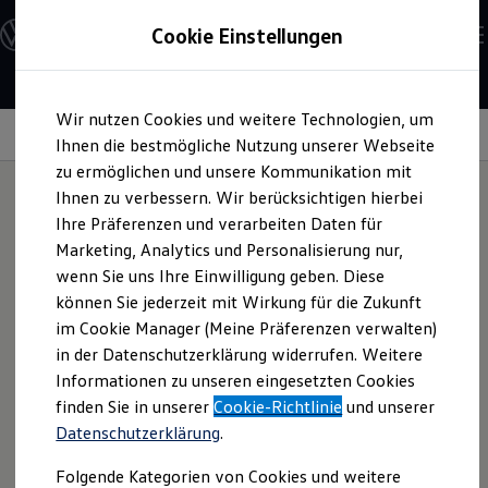
Modelle und Konfigurator
Cookie Einstellungen
Konfigurator
Modelle vergleichen
Konfiguration laden
Zum
Zum
Autosuche
Wir nutzen Cookies und weitere Technologien, um
Hauptinhalt
Footer
Elektroautos
springen
springen
Information
Ihnen die bestmögliche Nutzung unserer Webseite
ENERGY Sondermodelle
Nutzfahrzeuge
zu ermöglichen und unsere Kommunikation mit
SUV und CUV
Ihnen zu verbessern. Wir berücksichtigen hierbei
Familienautos
Ihre Präferenzen und verarbeiten Daten für
Kombis
Fahrradhalter
Kompaktwagen
Marketing, Analytics und Personalisierung nur,
Sportwagen
wenn Sie uns Ihre Einwilligung geben. Diese
Schnell verfügbare Fahrzeuge
Angebote und Produkte
können Sie jederzeit mit Wirkung für die Zukunft
Nehmen Sie Ihre Fahrräder mit. Der Fahrradhalter lässt sich
Aktuelle Angebote
im Cookie Manager (Meine Präferenzen verwalten)
ohne Werkzeug auf den Grundträgern oder Tragstäben Ihres
E-Auto-Förderung
in der Datenschutzerklärung widerrufen. Weitere
Volkswagen Marktplatz
Fahrzeugs montieren. Dank der aerodynamisch geformten
Informationen zu unseren eingesetzten Cookies
Die ENERGY Sondermodelle
Radschienen bleiben die Fahrräder bei der Montage von
Junge Gebrauchtwagen und Gebrauchtwagen
finden Sie in unserer
Cookie-Richtlinie
und unserer
selbst stehen, sodass die Befestigung erleichtert wird.
Volkswagen Zertifizierte Gebrauchtwagen
Datenschutzerklärung
.
Elektromobilität bei Gebrauchtwagen
Fragen Sie den Fahrradhalter gern bei Ihrem
Volkswagen
Zubehör- und Serviceangebote
Partner an.
Folgende Kategorien von Cookies und weitere
Saisonangebote