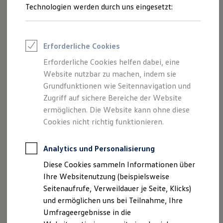
Reifenpakete
Technologien werden durch uns eingesetzt:
Fahrradhalter anfragen
Leasing
Leasing-Angebote
Gebrauchtwagen Leasing
Junge Gebrauchtwagen-Leasing
Erforderliche Cookies
Elektroauto Leasing
Kleinwagen-Leasing
Erforderliche Cookies helfen dabei, eine
Leasing ohne Anzahlung
Website nutzbar zu machen, indem sie
Finanzierung
Autokredit mit Schlussrate
Grundfunktionen wie Seitennavigation und
Versicherungen und Garantien
Zugriff auf sichere Bereiche der Website
Kfz-Versicherung
ermöglichen. Die Website kann ohne diese
Restschuldversicherungen
Garantien
Cookies nicht richtig funktionieren.
Wartungsverträge
Geschäftskunden
--:--
Professional Class bei Volkswagen
Analytics und Personalisierung
Verbleibende Zeit, --:--
Großkunden
Diese Cookies sammeln Informationen über
Behörden
Direktkunden
Ihre Websitenutzung (beispielsweise
Sonderfahrzeuge
Seitenaufrufe, Verweildauer je Seite, Klicks)
Anpfiff zum Gewinn
und ermöglichen uns bei Teilnahme, Ihre
Elektromobilität
Elektroautos
Umfrageergebnisse in die
ID. Tutorials