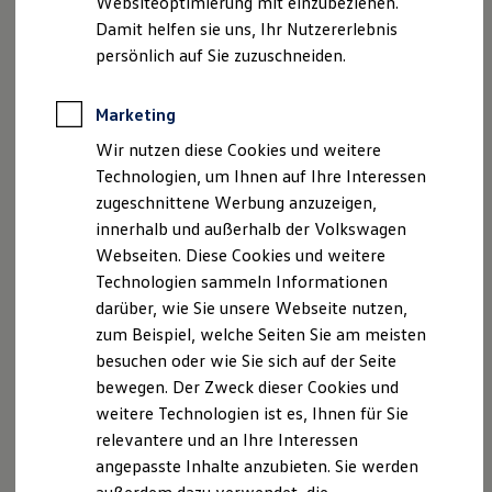
Websiteoptimierung mit einzubeziehen.
Elektrofahrzeugkonzepte
Damit helfen sie uns, Ihr Nutzererlebnis
ID. EVERY1
Reichweite
persönlich auf Sie zuzuschneiden.
Reichweite der ID. Modelle
Reichweite im Winter
Rekuperation
Marketing
Laden
Wir nutzen diese Cookies und weitere
Laden unterwegs
Laden Zuhause
Technologien, um Ihnen auf Ihre Interessen
Ladestationen finden
zugeschnittene Werbung anzuzeigen,
Ladezeitensimulator
innerhalb und außerhalb der Volkswagen
Batterie
Sicherheit
Webseiten. Diese Cookies und weitere
Garantie und Lebensdauer
Technologien sammeln Informationen
Nachhaltigkeit
darüber, wie Sie unsere Webseite nutzen,
Technologie
Kosten und Kauf
zum Beispiel, welche Seiten Sie am meisten
Verbrauchskosten
besuchen oder wie Sie sich auf der Seite
Kaufoptionen
bewegen. Der Zweck dieser Cookies und
E-Auto-Förderung
Software und Konnektivität
weitere Technologien ist es, Ihnen für Sie
Die ID. Software 6
relevantere und an Ihre Interessen
ID. Software Versionen und Updates
angepasste Inhalte anzubieten. Sie werden
Digitale Extras
Schnittstellen zu Ihrem ID.