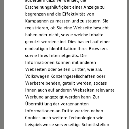
außerdem dazu verwendet, die
Hybridautos
Erscheinungshäufigkeit einer Anzeige zu
Marke und Erlebnis
begrenzen und die Effektivität von
Volkswagen R und R Experience
, 1 von 4
, 2 von 4
, 3 von 4
, 4 von 4
R-Modelle
Kampagnen zu messen und zu steuern. Sie
R Experience
registrieren, ob Sie eine Webseite besucht
Driving Experience
haben oder nicht, sowie welche Inhalte
Volkswagen entdecken
Werkbesichtigung
genutzt worden sind. Dies basiert auf einer
Factory visit
eindeutigen Identifikation Ihres Browsers
Lifestyle Shop
sowie Ihres Internetgeräts. Die
T-Roc Kollektion
Impressum
Nutzungsbedingungen
Golf Kollektion
Informationen können mit anderen
Datenschutzerklärungen
Cookie-Richtlinie
ID. Kollektion
Webseiten oder Seiten Dritter, wie z.B.
Volkswagen Kollektion
Lizenzhinweise Dritter
Volkswagen Konzerngesellschaften oder
R-Kollektion
Angaben zum Digital Services Act (DSA)
EU Data Act
GTI Kollektion
Werbetreibenden, geteilt werden, sodass
Produktsicherheitsinformationen
Vertrag Widerrufen
Fußball Drop
Ihnen auch auf anderen Webseiten relevante
we drive football
Werbung angezeigt werden kann. Zur
#wedriveproud
Besitzer und Service
Übermittlung der vorgenannten
Disclaimer von Volkswagen AG
myVolkswagen
Informationen an Dritte werden neben
Software Updates
Die in dieser Darstellung gezeigten Fahrzeuge und
Cookies auch weitere Technologien wie
Service und Ersatzteile
Ausstattungen können in einzelnen Details vom aktuellen
Inspektion und HU/AU
beispielsweise serverseitige Schnittstellen
Reparaturen und Checks
deutschen Lieferprogramm abweichen. Abgebildet sind