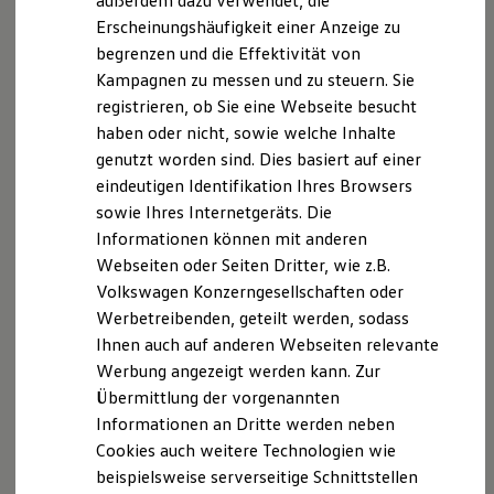
außerdem dazu verwendet, die
Hybridautos
Produktsicherheitsinformationen
Vertrag Widerrufen
Erscheinungshäufigkeit einer Anzeige zu
Marke und Erlebnis
begrenzen und die Effektivität von
Volkswagen R und R Experience
R-Modelle
Kampagnen zu messen und zu steuern. Sie
R Experience
Disclaimer von Volkswagen AG
registrieren, ob Sie eine Webseite besucht
Driving Experience
haben oder nicht, sowie welche Inhalte
Volkswagen entdecken
Die in dieser Darstellung gezeigten Fahrzeuge und
Werkbesichtigung
genutzt worden sind. Dies basiert auf einer
Ausstattungen können in einzelnen Details vom aktuellen
Factory visit
eindeutigen Identifikation Ihres Browsers
deutschen Lieferprogramm abweichen. Abgebildet sind
Lifestyle Shop
teilweise Sonderausstattungen der Fahrzeuge gegen
sowie Ihres Internetgeräts. Die
T-Roc Kollektion
Mehrpreis.
Golf Kollektion
Informationen können mit anderen
ID. Kollektion
Bitte beachten Sie auch unseren Konfigurator für eine
Webseiten oder Seiten Dritter, wie z.B.
Volkswagen Kollektion
Übersicht der aktuell verfügbaren Modelle und Ausstattungen.
Volkswagen Konzerngesellschaften oder
R-Kollektion
GTI Kollektion
Die angegebenen Verbrauchs- und Emissionswerte beziehen
Werbetreibenden, geteilt werden, sodass
Fußball Drop
sich nicht auf ein einzelnes Fahrzeug und sind nicht Bestandteil
Ihnen auch auf anderen Webseiten relevante
we drive football
des Angebots, sondern dienen allein Vergleichszwecken
Werbung angezeigt werden kann. Zur
#wedriveproud
zwischen den verschiedenen Fahrzeugtypen.
Besitzer und Service
Übermittlung der vorgenannten
Zusatzausstattungen und
Zubehör
(Anbauteile, Reifenformat
myVolkswagen
Informationen an Dritte werden neben
usw.) können relevante Fahrzeugparameter, wie
z. B.
Gewicht,
Software Updates
Cookies auch weitere Technologien wie
Service und Ersatzteile
Rollwiderstand und Aerodynamik verändern und neben
Inspektion und HU/AU
beispielsweise serverseitige Schnittstellen
Witterungs- und Verkehrsbedingungen sowie dem
Reparaturen und Checks