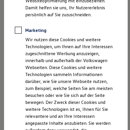
Websiteoptimierung mit einzubeziehen.
Elektrofahrzeugkonzepte
Damit helfen sie uns, Ihr Nutzererlebnis
ID. EVERY1
Reichweite
persönlich auf Sie zuzuschneiden.
Reichweite der ID. Modelle
Reichweite im Winter
Rekuperation
Marketing
Laden
Wir nutzen diese Cookies und weitere
Laden unterwegs
Laden Zuhause
Technologien, um Ihnen auf Ihre Interessen
Ladestationen finden
zugeschnittene Werbung anzuzeigen,
Ladezeitensimulator
innerhalb und außerhalb der Volkswagen
Batterie
Sicherheit
Webseiten. Diese Cookies und weitere
, 1 von 2
, 2 von 2
Garantie und Lebensdauer
Technologien sammeln Informationen
Nachhaltigkeit
darüber, wie Sie unsere Webseite nutzen,
Technologie
Kosten und Kauf
zum Beispiel, welche Seiten Sie am meisten
Verbrauchskosten
besuchen oder wie Sie sich auf der Seite
Kaufoptionen
bewegen. Der Zweck dieser Cookies und
E-Auto-Förderung
Impressum
Nutzungsbedingungen
Software und Konnektivität
weitere Technologien ist es, Ihnen für Sie
Die ID. Software 6
Datenschutzerklärungen
Cookie-Richtlinie
relevantere und an Ihre Interessen
ID. Software Versionen und Updates
Lizenzhinweise Dritter
angepasste Inhalte anzubieten. Sie werden
Digitale Extras
Angaben zum Digital Services Act (DSA)
EU Data Act
Schnittstellen zu Ihrem ID.