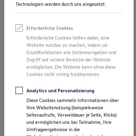
Reifenpakete
Technologien werden durch uns eingesetzt:
Schutzfolien für die Einstiegsleisten anfragen
Leasing
Leasing-Angebote
Gebrauchtwagen Leasing
Junge Gebrauchtwagen-Leasing
Erforderliche Cookies
Elektroauto Leasing
Kleinwagen-Leasing
Erforderliche Cookies helfen dabei, eine
Leasing ohne Anzahlung
Website nutzbar zu machen, indem sie
Finanzierung
Autokredit mit Schlussrate
Grundfunktionen wie Seitennavigation und
Versicherungen und Garantien
Zugriff auf sichere Bereiche der Website
Kfz-Versicherung
ermöglichen. Die Website kann ohne diese
Restschuldversicherungen
Garantien
Cookies nicht richtig funktionieren.
Wartungsverträge
Geschäftskunden
Professional Class bei Volkswagen
Analytics und Personalisierung
Großkunden
Diese Cookies sammeln Informationen über
Behörden
Direktkunden
Ihre Websitenutzung (beispielsweise
Sonderfahrzeuge
Seitenaufrufe, Verweildauer je Seite, Klicks)
Anpfiff zum Gewinn
und ermöglichen uns bei Teilnahme, Ihre
Elektromobilität
Elektroautos
Umfrageergebnisse in die
ID. Tutorials