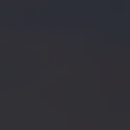
Magazin
Lifestyle
Transport
Familie
Elektromobilität
Volkswagen R
Pannen- und Unfallhilfe
Volkswagen Kundenbetreuung