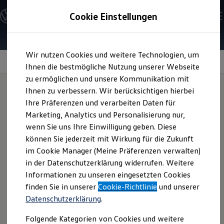
Modelle und Konfigurator
Cookie Einstellungen
Konfigurator
Modelle vergleichen
Konfiguration laden
Zum
Zum
Autosuche
Wir nutzen Cookies und weitere Technologien, um
Hauptinhalt
Footer
Elektroautos
Schutzfolien für die Einstiegsleisten
springen
springen
Ihnen die bestmögliche Nutzung unserer Webseite
ENERGY Sondermodelle
Nutzfahrzeuge
zu ermöglichen und unsere Kommunikation mit
SUV und CUV
Ihnen zu verbessern. Wir berücksichtigen hierbei
Familienautos
Ihre Präferenzen und verarbeiten Daten für
Kombis
Schutzfolien für die
Kompaktwagen
Marketing, Analytics und Personalisierung nur,
Sportwagen
wenn Sie uns Ihre Einwilligung geben. Diese
Schnell verfügbare Fahrzeuge
Einstiegsleisten
Angebote und Produkte
können Sie jederzeit mit Wirkung für die Zukunft
Aktuelle Angebote
im Cookie Manager (Meine Präferenzen verwalten)
E-Auto-Förderung
in der Datenschutzerklärung widerrufen. Weitere
Volkswagen Marktplatz
Einmal angebracht, kann das vierteilige Set die
Informationen zu unseren eingesetzten Cookies
Die ENERGY Sondermodelle
Einstiegsbereiche vorn und hinten vor Kratzern schützen.
Junge Gebrauchtwagen und Gebrauchtwagen
finden Sie in unserer
Cookie-Richtlinie
und unserer
Die Schutzfolien sind in Schwarz mit silbernem Zierstreifen
Volkswagen Zertifizierte Gebrauchtwagen
Datenschutzerklärung
.
Elektromobilität bei Gebrauchtwagen
oder als transparente Variante erhältlich. Fragen Sie das
Zubehör- und Serviceangebote
Produkt gern bei Ihrem
Volkswagen
Partner an.
Folgende Kategorien von Cookies und weitere
Saisonangebote