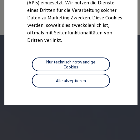
individuellen Fahrverhalten den Kraftstoffverbrauch, den
(APIs) eingesetzt. Wir nutzen die Dienste
Motorenöl und Flüssigkeiten
Stromverbrauch, die CO₂-Emissionen und die
eines Dritten für die Verarbeitung solcher
Räder und Reifen
Fahrleistungswerte eines Fahrzeugs beeinflussen.
Pannen- und Unfallhilfe
Daten zu Marketing Zwecken. Diese Cookies
Economy Service
werden, soweit dies zweckdienlich ist,
Volkswagen Teile
oftmals mit Seitenfunktionalitäten von
Zubehör
Modellspezifisches Zubehör
Dritten verlinkt.
Schutz und Pflege
Transport
Entertainment und Elektronik
Individualisieren
Nur technisch notwendige
Wallbox und Ladekabel
Cookies
Digitale Extras
Dienste für Ihr Modell finden
Alle akzeptieren
Volkswagen Apps, Login und Shop
Handy und Fahrzeug verbinden
Updates für Software, Karten und Radio
Über Ihr Auto
Vorgängermodelle
Kundeninformationen
Volkswagen Kundenbetreuung
Warn- und Kontrollleuchten
Assistenzsysteme
Digitale Betriebsanleitung
Live Beratung