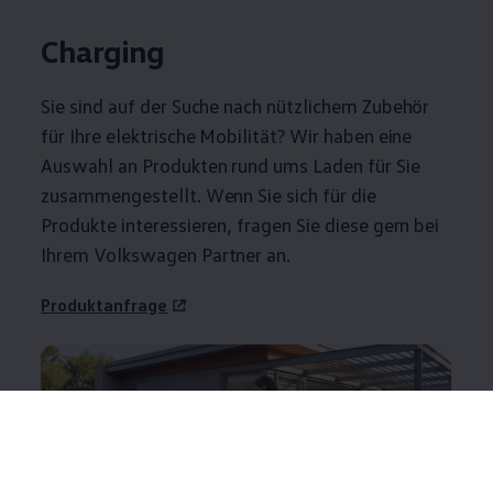
Charging
Sie sind auf der Suche nach nützlichem
Zubehör
für Ihre elektrische Mobilität? Wir haben eine
Auswahl an Produkten rund ums Laden für Sie
zusammengestellt. Wenn Sie sich für die
Produkte interessieren, fragen Sie diese gern bei
Ihrem
Volkswagen
Partner an.
Produktanfrage