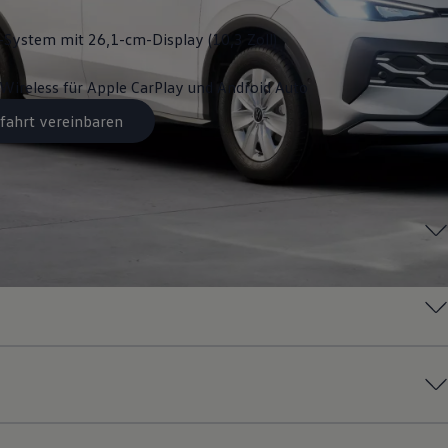
System mit 26,1-cm-Display (10,3 Zoll)
Wireless für Apple
CarPlay
und
Android
Auto
fahrt vereinbaren