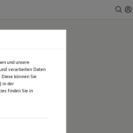
hen und unsere
 und verarbeiten Daten
. Diese können Sie
 in der
es finden Sie in