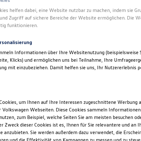
okies
kies helfen dabei, eine Website nutzbar zu machen, indem sie G
und Zugriff auf sichere Bereiche der Website ermöglichen. Die W
tig funktionieren.
rsonalisierung
mmeln Informationen über Ihre Websitenutzung (beispielsweise S
eite, Klicks) und ermöglichen uns bei Teilnahme, Ihre Umfrageerge
g mit einzubeziehen. Damit helfen sie uns, Ihr Nutzererlebnis pe
Cookies, um Ihnen auf Ihre Interessen zugeschnittene Werbung a
r Volkswagen Webseiten. Diese Cookies sammeln Informationen 
utzen, zum Beispiel, welche Seiten Sie am meisten besuchen oder
r Zweck dieser Cookies ist es, Ihnen für Sie relevantere und an I
e anzubieten. Sie werden außerdem dazu verwendet, die Erschein
zen und die Effektivität von Kampagnen zu messen und zu steuern