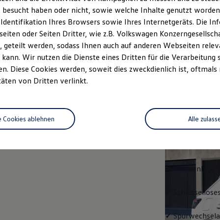
 besucht haben oder nicht, sowie welche Inhalte genutzt worden s
rzeugangebot
Servicetermin buchen
rdern
 Identifikation Ihres Browsers sowie Ihres Internetgeräts. Die 
iten oder Seiten Dritter, wie z.B. Volkswagen Konzerngesellsch
 geteilt werden, sodass Ihnen auch auf anderen Webseiten rel
kann. Wir nutzen die Dienste eines Dritten für die Verarbeitung 
. Diese Cookies werden, soweit dies zweckdienlich ist, oftmals
Trend
täten von Dritten verlinkt.
Trend
e Cookies ablehnen
Alle zulass
Ausstattung mit
✓
LED-Scheinwe
✓
Klimaanlage "
✓
Schlüssellose
✓
Spurwechselas