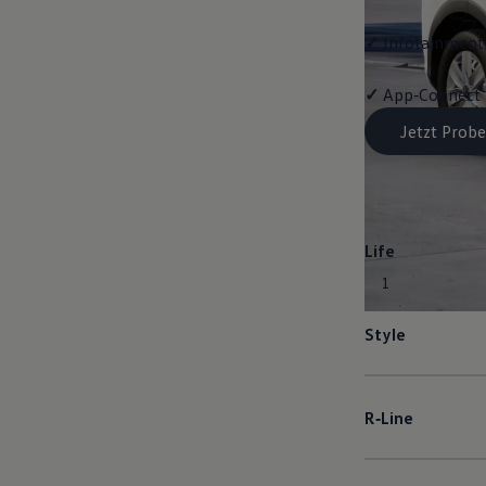
✓
Infotainment-
✓
App‑Connect
Jetzt Probe
Life
1
Style
R‑Line