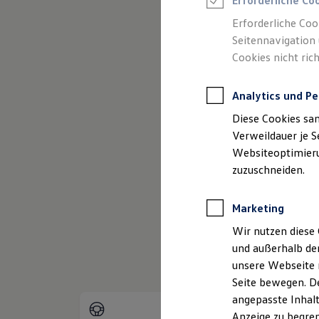
Erforderliche Co
Reifenpakete
Leasing
Erforderliche Coo
Leasing-Angebote
Seitennavigation 
(
Impressum & Rechtliches
)
Gebrauchtwagen Leasing
Cookies nicht rich
Junge Gebrauchtwagen-Leasing
Elektroauto Leasing
Kleinwagen-Leasing
Analytics und Pe
Leasing ohne Anzahlung
Finanzierung
Diese Cookies sa
Autokredit mit Schlussrate
Versicherungen und Garantien
Verweildauer je S
Kfz-Versicherung
Websiteoptimierun
Restschuldversicherungen
zuzuschneiden.
Garantien
Wartungsverträge
Geschäftskunden
Marketing
Professional Class bei Volkswagen
Großkunden
Wir nutzen diese 
Behörden
und außerhalb de
Direktkunden
Sonderfahrzeuge
unsere Webseite n
Anpfiff zum Gewinn
Seite bewegen. De
Elektromobilität
angepasste Inhalt
Elektroautos
ID. Tutorials
Anzeige zu begren