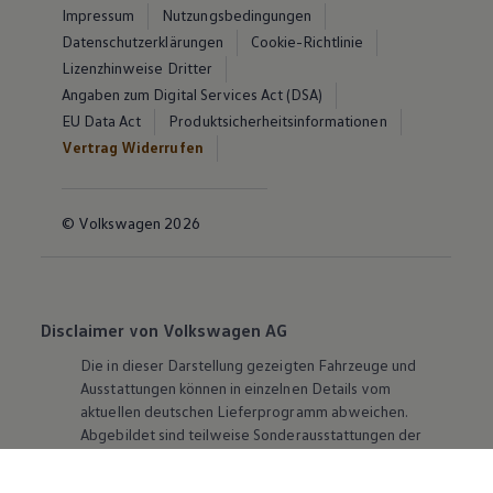
Impressum
Nutzungsbedingungen
Datenschutzerklärungen
Cookie-Richtlinie
Lizenzhinweise Dritter
Angaben zum Digital Services Act (DSA)
EU Data Act
Produktsicherheitsinformationen
Vertrag Widerrufen
© Volkswagen 2026
Disclaimer von Volkswagen AG
Die in dieser Darstellung gezeigten Fahrzeuge und
Ausstattungen können in einzelnen Details vom
aktuellen deutschen Lieferprogramm abweichen.
Abgebildet sind teilweise Sonderausstattungen der
Fahrzeuge gegen Mehrpreis.
Bitte beachten Sie auch unseren Konfigurator für eine