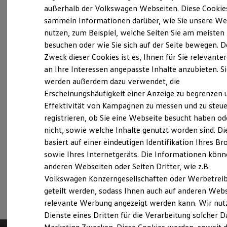
Elektrofahrzeugkonzepte
außerhalb der Volkswagen Webseiten. Diese Cookie
Probefahrt vereinbaren
ID. EVERY1
sammeln Informationen darüber, wie Sie unsere We
Reichweite
nutzen, zum Beispiel, welche Seiten Sie am meisten
Reichweite der ID. Modelle
Reichweite im Winter
besuchen oder wie Sie sich auf der Seite bewegen. D
Rekuperation
Zweck dieser Cookies ist es, Ihnen für Sie relevante
Laden
Fahrzeugangebot anfordern
an Ihre Interessen angepasste Inhalte anzubieten. S
Laden unterwegs
Laden Zuhause
werden außerdem dazu verwendet, die
Ladestationen finden
Erscheinungshäufigkeit einer Anzeige zu begrenzen 
Ladezeitensimulator
Effektivität von Kampagnen zu messen und zu steue
Batterie
Sicherheit
registrieren, ob Sie eine Webseite besucht haben od
Servicetermin buchen
Garantie und Lebensdauer
nicht, sowie welche Inhalte genutzt worden sind. Di
Nachhaltigkeit
basiert auf einer eindeutigen Identifikation Ihres B
Technologie
Kosten und Kauf
sowie Ihres Internetgeräts. Die Informationen kön
Verbrauchskosten
anderen Webseiten oder Seiten Dritter, wie z.B.
Kaufoptionen
Serviceanfrage stellen
Volkswagen Konzerngesellschaften oder Werbetrei
E-Auto-Förderung
Software und Konnektivität
geteilt werden, sodass Ihnen auch auf anderen Web
Die ID. Software 6
relevante Werbung angezeigt werden kann. Wir nut
ID. Software Versionen und Updates
Dienste eines Dritten für die Verarbeitung solcher D
Digitale Extras
Schnittstellen zu Ihrem ID.