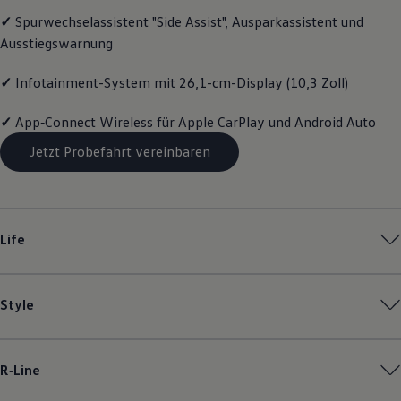
Magazin
✓
Spurwechselassistent "Side Assist", Ausparkassistent und
Lifestyle
Ausstiegswarnung
Transport
Familie
Elektromobilität
✓
Infotainment-System mit 26,1-cm-Display (10,3 Zoll)
Volkswagen R
Pannen- und Unfallhilfe
✓
App‑Connect
Wireless für Apple
CarPlay
und
Android
Auto
Volkswagen Kundenbetreuung
Jetzt Probefahrt vereinbaren
Life
Style
R‑Line