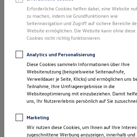
Reifenpakete
Leasing
Erforderliche Cookies helfen dabei, eine Website nu
Leasing-Angebote
zu machen, indem sie Grundfunktionen wie
Der T-Roc
Gebrauchtwagen Leasing
Seitennavigation und Zugriff auf sichere Bereiche de
Junge Gebrauchtwagen-Leasing
Elektroauto Leasing
Website ermöglichen. Die Website kann ohne diese
Kleinwagen-Leasing
Cookies nicht richtig funktionieren.
Leasing ohne Anzahlung
Finanzierung
Autokredit mit Schlussrate
Analytics und Personalisierung
Versicherungen und Garantien
Kfz-Versicherung
Diese Cookies sammeln Informationen über Ihre
Restschuldversicherungen
Websitenutzung (beispielsweise Seitenaufrufe,
Garantien
Verweildauer je Seite, Klicks) und ermöglichen uns b
Wartungsverträge
Geschäftskunden
Teilnahme, Ihre Umfrageergebnisse in die
Professional Class bei Volkswagen
Websiteoptimierung mit einzubeziehen. Damit helfe
Großkunden
uns, Ihr Nutzererlebnis persönlich auf Sie zuzuschne
Behörden
(
Impressum & Rechtliches
)
Direktkunden
Sonderfahrzeuge
Marketing
Anpfiff zum Gewinn
Elektromobilität
Wir nutzen diese Cookies, um Ihnen auf Ihre Intere
Elektroautos
zugeschnittene Werbung anzuzeigen, innerhalb und
ID. Tutorials