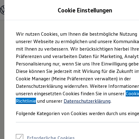
Modelle und Konfigurator
Cookie Einstellungen
Konfigurator
Modelle vergleichen
Konfiguration laden
Zum
Zum
Autosuche
Wir nutzen Cookies, um Ihnen die bestmögliche Nutzung
Hauptinhalt
Footer
Elektroautos
springen
springen
unserer Webseite zu ermöglichen und unsere Kommunika
ENERGY Sondermodelle
Nutzfahrzeuge
mit Ihnen zu verbessern. Wir berücksichtigen hierbei Ihr
SUV und CUV
Präferenzen und verarbeiten Daten für Marketing, Analyt
Familienautos
Personalisierung nur, wenn Sie uns Ihre Einwilligung gebe
Kombis
Kompaktwagen
Diese können Sie jederzeit mit Wirkung für die Zukunft i
Sportwagen
Cookie Manager (Meine Präferenzen verwalten) in der
Schnell verfügbare Fahrzeuge
Angebote und Produkte
Datenschutzerklärung widerrufen. Weitere Informatione
Aktuelle Angebote
unseren eingesetzten Cookies finden Sie in unserer
Cooki
E-Auto-Förderung
Richtlinie
und unserer
Datenschutzerklärung
.
Volkswagen Marktplatz
Die ENERGY Sondermodelle
Folgende Kategorien von Cookies werden durch uns einge
Junge Gebrauchtwagen und Gebrauchtwagen
Volkswagen Zertifizierte Gebrauchtwagen
Elektromobilität bei Gebrauchtwagen
Zubehör- und Serviceangebote
Saisonangebote
Erforderliche Cookies