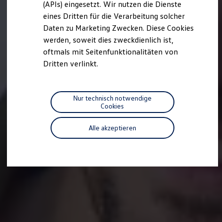
(APIs) eingesetzt. Wir nutzen die Dienste
R-Kollektion
eines Dritten für die Verarbeitung solcher
GTI Kollektion
Fußball Drop
Daten zu Marketing Zwecken. Diese Cookies
we drive football
werden, soweit dies zweckdienlich ist,
#wedriveproud
oftmals mit Seitenfunktionalitäten von
Besitzer und Service
myVolkswagen
Dritten verlinkt.
Software Updates
Service und Ersatzteile
Inspektion und HU/AU
Reparaturen und Checks
Nur technisch notwendige
Motorenöl und Flüssigkeiten
Cookies
Räder und Reifen
Pannen- und Unfallhilfe
Alle akzeptieren
Economy Service
Volkswagen Teile
Zubehör
Modellspezifisches Zubehör
Schutz und Pflege
Transport
Entertainment und Elektronik
Individualisieren
Wallbox und Ladekabel
Digitale Extras
Dienste für Ihr Modell finden