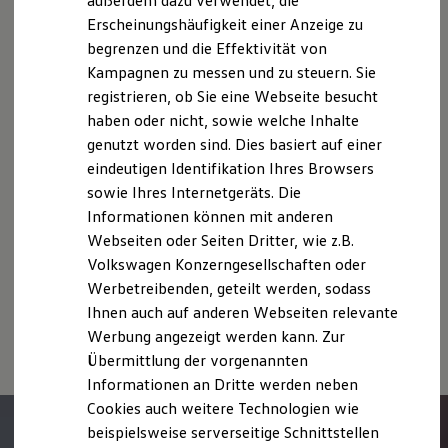
außerdem dazu verwendet, die
deutschen Lieferprogramm abweichen. Abgebildet sind
Nachhaltigkeit
teilweise Sonderausstattungen der Fahrzeuge gegen
Erscheinungshäufigkeit einer Anzeige zu
Technologie
Mehrpreis.
begrenzen und die Effektivität von
Kosten und Kauf
Bitte beachten Sie auch unseren Konfigurator für eine
Verbrauchskosten
Kampagnen zu messen und zu steuern. Sie
Kaufoptionen
Übersicht der aktuell verfügbaren Modelle und Ausstattungen.
registrieren, ob Sie eine Webseite besucht
E-Auto-Förderung
Die angegebenen Verbrauchs- und Emissionswerte beziehen
haben oder nicht, sowie welche Inhalte
Software und Konnektivität
Die ID. Software 6
sich nicht auf ein einzelnes Fahrzeug und sind nicht Bestandteil
genutzt worden sind. Dies basiert auf einer
ID. Software Versionen und Updates
des Angebots, sondern dienen allein Vergleichszwecken
eindeutigen Identifikation Ihres Browsers
Digitale Extras
zwischen den verschiedenen Fahrzeugtypen.
sowie Ihres Internetgeräts. Die
Schnittstellen zu Ihrem ID.
Zusatzausstattungen und
Zubehör
(Anbauteile, Reifenformat
Hybridautos
Informationen können mit anderen
usw.) können relevante Fahrzeugparameter, wie
z. B.
Gewicht,
Marke und Erlebnis
Webseiten oder Seiten Dritter, wie z.B.
Rollwiderstand und Aerodynamik verändern und neben
Volkswagen R und R Experience
Volkswagen Konzerngesellschaften oder
R-Modelle
Witterungs- und Verkehrsbedingungen sowie dem
R Experience
individuellen Fahrverhalten den Kraftstoffverbrauch, den
Werbetreibenden, geteilt werden, sodass
Driving Experience
Stromverbrauch, die CO₂-Emissionen und die
Ihnen auch auf anderen Webseiten relevante
Volkswagen entdecken
Fahrleistungswerte eines Fahrzeugs beeinflussen.
Werbung angezeigt werden kann. Zur
Werkbesichtigung
Factory visit
Übermittlung der vorgenannten
Lifestyle Shop
Informationen an Dritte werden neben
T-Roc Kollektion
Cookies auch weitere Technologien wie
Golf Kollektion
ID. Kollektion
beispielsweise serverseitige Schnittstellen
Volkswagen Kollektion