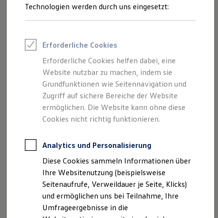
We Connect
nutzen
Reifenpakete
Technologien werden durch uns eingesetzt:
Leasing
Benutzer auswählen
Leasing-Angebote
Gebrauchtwagen Leasing
Fahrzeug personalisieren
Junge Gebrauchtwagen-Leasing
Erforderliche Cookies
Digital Cockpit
Elektroauto Leasing
Kleinwagen-Leasing
Erforderliche Cookies helfen dabei, eine
Navigationssystem „Discover Pro“
Leasing ohne Anzahlung
Website nutzbar zu machen, indem sie
Finanzierung
Sprachbedienung nutzen
Autokredit mit Schlussrate
Grundfunktionen wie Seitennavigation und
Versicherungen und Garantien
Zugriff auf sichere Bereiche der Website
Kfz-Versicherung
ermöglichen. Die Website kann ohne diese
Restschuldversicherungen
Garantien
Cookies nicht richtig funktionieren.
Wartungsverträge
Geschäftskunden
Professional Class bei Volkswagen
Analytics und Personalisierung
Großkunden
Diese Cookies sammeln Informationen über
Behörden
Direktkunden
Ihre Websitenutzung (beispielsweise
Sonderfahrzeuge
Seitenaufrufe, Verweildauer je Seite, Klicks)
Anpfiff zum Gewinn
--:--
1
und ermöglichen uns bei Teilnahme, Ihre
Elektromobilität
Verbleibende Zeit, --
Elektroautos
Umfrageergebnisse in die
ID. Tutorials