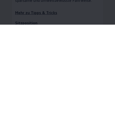
sparsame und umweltbewusste Fahrweise.
Mehr zu Tipps & Tricks
Sitzposition
Lenken
Fahrphysik
Bremsen
Ausweichen
Ökologische Fahrweise
Entspannt fahren
Elektronisches
Stabilisierungsprogramm (ESC)