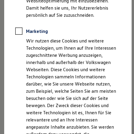
Websiteoptimierung mit einzubeziehen.
Der neue ID. Polo
Damit helfen sie uns, Ihr Nutzererlebnis
Der neue ID.3 Neo
Der ID.4
persönlich auf Sie zuzuschneiden.
, 1 von 9
, 2 von 9
, 3 von 9
, 4 von 9
, 5 von 9
1 / 9
Der ID.4 GTX
Der ID.5 GTX
Der ID.7
Marketing
Der ID.7 GTX
Wir nutzen diese Cookies und weitere
Der ID.7 Tourer
Der ID.7 GTX Tourer
Technologien, um Ihnen auf Ihre Interessen
Der ID. Buzz
zugeschnittene Werbung anzuzeigen,
Der neue ID. Cross
Impressum
Nutzungsbedingungen
innerhalb und außerhalb der Volkswagen
Elektrofahrzeugkonzepte
ID. EVERY1
Datenschutzerklärungen
Cookie-Richtlinie
Webseiten. Diese Cookies und weitere
Reichweite
Lizenzhinweise Dritter
Technologien sammeln Informationen
Reichweite der ID. Modelle
Angaben zum Digital Services Act (DSA)
EU Data Act
darüber, wie Sie unsere Webseite nutzen,
Reichweite im Winter
Rekuperation
Produktsicherheitsinformationen
Vertrag Widerrufen
zum Beispiel, welche Seiten Sie am meisten
Laden
besuchen oder wie Sie sich auf der Seite
Laden unterwegs
bewegen. Der Zweck dieser Cookies und
Laden Zuhause
Ladestationen finden
Disclaimer von Volkswagen AG
weitere Technologien ist es, Ihnen für Sie
Ladezeitensimulator
relevantere und an Ihre Interessen
Batterie
Die in dieser Darstellung gezeigten Fahrzeuge und
angepasste Inhalte anzubieten. Sie werden
Sicherheit
Ausstattungen können in einzelnen Details vom aktuellen
Garantie und Lebensdauer