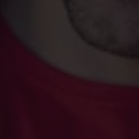
Volkswagen Apps, Login und Shop
Handy und Fahrzeug verbinden
Updates für Software, Karten und Radio
Über Ihr Auto
Vorgängermodelle
Kundeninformationen
Volkswagen Kundenbetreuung
Warn- und Kontrollleuchten
Assistenzsysteme
Digitale Betriebsanleitung
Live Beratung
Magazin
Lifestyle
Transport
Familie
Elektromobilität
Volkswagen R
Pannen- und Unfallhilfe
Volkswagen Kundenbetreuung