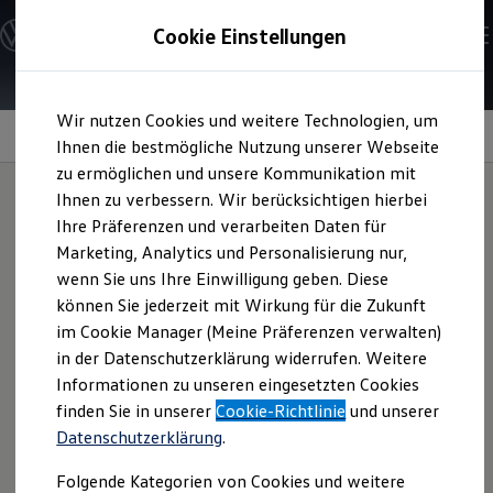
Modelle und Konfigurator
Cookie Einstellungen
Konfigurator
Modelle vergleichen
Konfiguration laden
Zum
Zum
Autosuche
Wir nutzen Cookies und weitere Technologien, um
Hauptinhalt
Footer
Elektroautos
Car Explainer
springen
springen
Ihnen die bestmögliche Nutzung unserer Webseite
ENERGY Sondermodelle
Nutzfahrzeuge
zu ermöglichen und unsere Kommunikation mit
SUV und CUV
Ihnen zu verbessern. Wir berücksichtigen hierbei
Familienautos
Ihre Präferenzen und verarbeiten Daten für
Kombis
Der
Golf
Kompaktwagen
Marketing, Analytics und Personalisierung nur,
Sportwagen
wenn Sie uns Ihre Einwilligung geben. Diese
Schnell verfügbare Fahrzeuge
Angebote und Produkte
können Sie jederzeit mit Wirkung für die Zukunft
Entdecken Sie in kurzen Erklärfilmen die top
Aktuelle Angebote
im Cookie Manager (Meine Präferenzen verwalten)
Features des
Golf
:
E-Auto-Förderung
in der Datenschutzerklärung widerrufen. Weitere
Volkswagen Marktplatz
Informationen zu unseren eingesetzten Cookies
Die ENERGY Sondermodelle
Erste Schritte
Junge Gebrauchtwagen und Gebrauchtwagen
finden Sie in unserer
Cookie-Richtlinie
und unserer
Digitales Bordbuch
Volkswagen Zertifizierte Gebrauchtwagen
Datenschutzerklärung
.
Elektromobilität bei Gebrauchtwagen
Smartphone koppeln
Zubehör- und Serviceangebote
Folgende Kategorien von Cookies und weitere
Saisonangebote