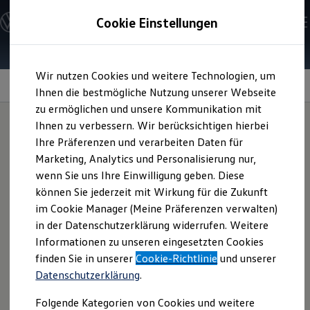
Modelle und Konfigurator
Cookie Einstellungen
Konfigurator
Modelle vergleichen
Konfiguration laden
Zum
Zum
Autosuche
Wir nutzen Cookies und weitere Technologien, um
Hauptinhalt
Footer
Elektroautos
Exterieur
Technische Daten
springen
springen
Ihnen die bestmögliche Nutzung unserer Webseite
ENERGY Sondermodelle
Nutzfahrzeuge
zu ermöglichen und unsere Kommunikation mit
SUV und CUV
Ihnen zu verbessern. Wir berücksichtigen hierbei
Familienautos
Ihre Präferenzen und verarbeiten Daten für
Kombis
Sportlich
bis ins Detail
Kompaktwagen
Marketing, Analytics und Personalisierung nur,
Sportwagen
wenn Sie uns Ihre Einwilligung geben. Diese
Schnell verfügbare Fahrzeuge
Angebote und Produkte
können Sie jederzeit mit Wirkung für die Zukunft
Aktuelle Angebote
im Cookie Manager (Meine Präferenzen verwalten)
E-Auto-Förderung
in der Datenschutzerklärung widerrufen. Weitere
Volkswagen Marktplatz
Informationen zu unseren eingesetzten Cookies
Die ENERGY Sondermodelle
Junge Gebrauchtwagen und Gebrauchtwagen
finden Sie in unserer
Cookie-Richtlinie
und unserer
Volkswagen Zertifizierte Gebrauchtwagen
Datenschutzerklärung
.
Elektromobilität bei Gebrauchtwagen
Zubehör- und Serviceangebote
Folgende Kategorien von Cookies und weitere
Saisonangebote