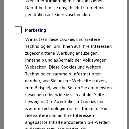
Websiteoptimierung mit einzubeziehen.
Matrix-Scheinwerfern“ profitieren.
Elektrofahrzeugkonzepte
Damit helfen sie uns, Ihr Nutzererlebnis
ID. EVERY1
Reichweite
persönlich auf Sie zuzuschneiden.
Reichweite der ID. Modelle
Heck mit neuem Licht-Konzept
Reichweite im Winter
Rekuperation
Marketing
Ein überarbeitetes Licht-Konzept kommt auch am Heck des
Laden
Golf
R
Variant
mit den serienmäßigen LED-Rückleuchten
Wir nutzen diese Cookies und weitere
Laden unterwegs
Laden Zuhause
zum Einsatz. Für noch mehr Aufsehen sorgen die 3D-LED-
Technologien, um Ihnen auf Ihre Interessen
Ladestationen finden
Rückleuchten mit dynamischer Blinkfunktion, die Ihnen mit
zugeschnittene Werbung anzuzeigen,
Ladezeitensimulator
den optionalen „IQ.LIGHT – LED-Matrix-Scheinwerfern“ zur
innerhalb und außerhalb der Volkswagen
Batterie
Sicherheit
Verfügung stehen. Formvollendet wird das Heckdesign mit
Webseiten. Diese Cookies und weitere
Garantie und Lebensdauer
dem Stoßfänger im „R“-Design, einem Diffusor in
Technologien sammeln Informationen
Nachhaltigkeit
Hochglanzschwarz und den vierflutigen Endrohren der
darüber, wie Sie unsere Webseite nutzen,
Technologie
Kosten und Kauf
Sport-Abgasanlage.
zum Beispiel, welche Seiten Sie am meisten
Verbrauchskosten
besuchen oder wie Sie sich auf der Seite
Kaufoptionen
bewegen. Der Zweck dieser Cookies und
E-Auto-Förderung
Highlights
in Chrom und Silber
Software und Konnektivität
weitere Technologien ist es, Ihnen für Sie
Die ID. Software 6
relevantere und an Ihre Interessen
Eine silber eloxierte Dachreling und Außenspiegelgehäuse in
ID. Software Versionen und Updates
angepasste Inhalte anzubieten. Sie werden
Digitale Extras
Chrom matt inkl. „R“-Logo-Projektion zeichnen die
Schnittstellen zu Ihrem ID.