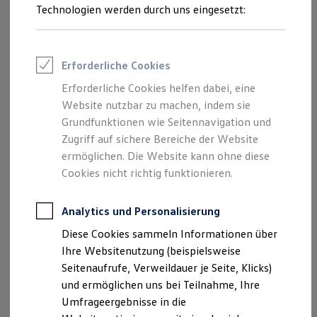
Reifenpakete
Technologien werden durch uns eingesetzt:
Leasing
1
,
2
Leasing-Angebote
Gebrauchtwagen Leasing
Junge Gebrauchtwagen-Leasing
Der
Golf
R
Variant
präsentiert sich gewohnt souverän. Eine
Erforderliche Cookies
Elektroauto Leasing
Frontpartie mit neuen Licht-Elementen, „R“-spezifische
Kleinwagen-Leasing
Erforderliche Cookies helfen dabei, eine
Leasing ohne Anzahlung
Seitenschweller und Außenspiegelkappen sowie die
Website nutzbar zu machen, indem sie
Finanzierung
Heckschürze und Abgasanlage im sportlichen Design
Autokredit mit Schlussrate
Grundfunktionen wie Seitennavigation und
schaffen eine unverwechselbare Exterieur-Optik.
Versicherungen und Garantien
Zugriff auf sichere Bereiche der Website
Kfz-Versicherung
ermöglichen. Die Website kann ohne diese
Restschuldversicherungen
Frischer Look für die Front
Garantien
Cookies nicht richtig funktionieren.
Wartungsverträge
Neue Stoßfänger-Elemente und das Lüftungsgitter in
Geschäftskunden
Hochglanzschwarz sowie der Frontdiffusor verleihen der
Professional Class bei Volkswagen
Analytics und Personalisierung
Front des
Golf
R
Variant
einen wahren
Großkunden
Diese Cookies sammeln Informationen über
Behörden
Motorsportcharakter. Zusätzlich kreieren die serienmäßigen
Direktkunden
Ihre Websitenutzung (beispielsweise
LED-Plus-Scheinwerfer mit der LED-Querstange und dem
Sonderfahrzeuge
Seitenaufrufe, Verweildauer je Seite, Klicks)
beleuchteten „VW“-Logo ein völlig neues Licht-Design. Bei
Anpfiff zum Gewinn
und ermöglichen uns bei Teilnahme, Ihre
Elektromobilität
Nachfahrten können Sie außerdem von bis zu 500 m
Elektroautos
Umfrageergebnisse in die
Sichtweite mit den optional erhältlichen „IQ.LIGHT – LED-
ID. Tutorials