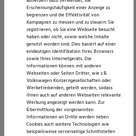
außerdem dazu verwendet, die
Seitenansicht des
Golf
R
Variant
aus. Hinzu kommen
Hybridautos
Erscheinungshäufigkeit einer Anzeige zu
verbreiterte Seitenschweller, die neuen Felgen und „R“-
Marke und Erlebnis
begrenzen und die Effektivität von
Volkswagen R und R Experience
Logos auf den Seitentüren unterhalb der Außenspiegel.
R-Modelle
Kampagnen zu messen und zu steuern. Sie
R Experience
registrieren, ob Sie eine Webseite besucht
Driving Experience
Anhängevorrichtung – die clevere
haben oder nicht, sowie welche Inhalte
Volkswagen entdecken
Werkbesichtigung
Transportlösung
genutzt worden sind. Dies basiert auf einer
Factory visit
eindeutigen Identifikation Ihres Browsers
Lifestyle Shop
Ihre Unterstützung für den nächsten Ausflug: An der
sowie Ihres Internetgeräts. Die
T-Roc Kollektion
Anhängerkupplung des
Golf
R
Variant
können Sie
Golf Kollektion
Informationen können mit anderen
verschiedene Transportprodukte von
Volkswagen
Zubehör
ID. Kollektion
Webseiten oder Seiten Dritter, wie z.B.
Volkswagen Kollektion
anbringen, wie
z. B.
eine praktische Heckbox oder einen
Volkswagen Konzerngesellschaften oder
R-Kollektion
Fahrradträger. Die maximale Anhängelast beträgt 1.900 kg
GTI Kollektion
Werbetreibenden, geteilt werden, sodass
(gebremst, bei 8 % Steigung).
Fußball Drop
Ihnen auch auf anderen Webseiten relevante
we drive football
Werbung angezeigt werden kann. Zur
#wedriveproud
Besitzer und Service
Übermittlung der vorgenannten
myVolkswagen
Informationen an Dritte werden neben
Software Updates
Impressum
Nutzungsbedingungen
Cookies auch weitere Technologien wie
Service und Ersatzteile
Datenschutzerklärungen
Cookie-Richtlinie
Inspektion und HU/AU
beispielsweise serverseitige Schnittstellen
Reparaturen und Checks