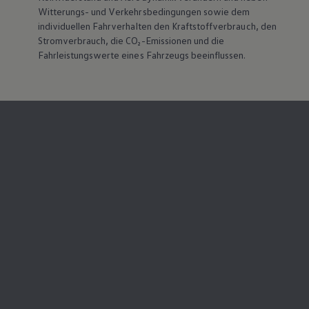
Magazin
Witterungs- und Verkehrsbedingungen sowie dem
Lifestyle
individuellen Fahrverhalten den Kraftstoffverbrauch, den
Transport
Stromverbrauch, die CO₂-Emissionen und die
Familie
Fahrleistungswerte eines Fahrzeugs beeinflussen.
Elektromobilität
Volkswagen R
Pannen- und Unfallhilfe
Volkswagen Kundenbetreuung