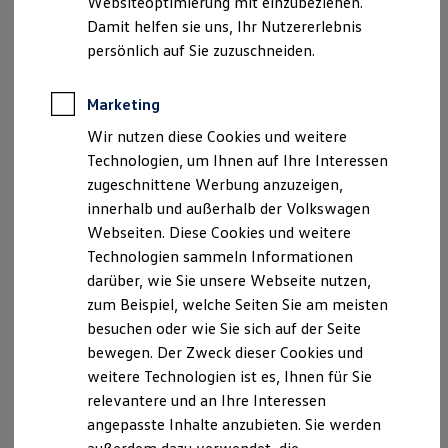
Websiteoptimierung mit einzubeziehen.
Produktsicherheitsinformationen
Vertrag Widerrufen
Elektrofahrzeugkonzepte
Damit helfen sie uns, Ihr Nutzererlebnis
ID. EVERY1
Reichweite
persönlich auf Sie zuzuschneiden.
Reichweite der ID. Modelle
Reichweite im Winter
Disclaimer von Volkswagen AG
Rekuperation
Marketing
1.
App‑Connect
ermöglicht grundsätzlich die Nutzung der
Laden
Wir nutzen diese Cookies und weitere
Laden unterwegs
Technologien Apple
CarPlay
und
Android
Auto. Die beiden
Laden Zuhause
Technologien, um Ihnen auf Ihre Interessen
Technologien liegen in der Verantwortlichkeit von Apple und
Ladestationen finden
Google wodurch die
Volkswagen
AG keinen Einfluss auf die
zugeschnittene Werbung anzuzeigen,
Ladezeitensimulator
länderspezifische Verfügbarkeit von Apple
CarPlay
und
innerhalb und außerhalb der Volkswagen
Batterie
Android
Auto hat und somit die Disponibilität der jeweiligen
Sicherheit
Webseiten. Diese Cookies und weitere
Technologie länderabhängig unterschiedlich ausfallen kann. Die
Garantie und Lebensdauer
Technologien sammeln Informationen
Nachhaltigkeit
Verfügbarkeit von Apple
CarPlay
kann unter
darüber, wie Sie unsere Webseite nutzen,
Technologie
https://www.apple.com/de/ios/feature-availability/#apple-
Kosten und Kauf
zum Beispiel, welche Seiten Sie am meisten
carplay
Verbrauchskosten
besuchen oder wie Sie sich auf der Seite
und die für
Android
Auto unter
Kaufoptionen
https://www.android.com/intl/de_de/auto/
in Erfahrung
bewegen. Der Zweck dieser Cookies und
E-Auto-Förderung
gebracht werden. Die Funktionen können während der
Software und Konnektivität
weitere Technologien ist es, Ihnen für Sie
Die ID. Software 6
Vertragslaufzeit inhaltlichen Änderungen unterliegen, bzw.
relevantere und an Ihre Interessen
ID. Software Versionen und Updates
eingestellt werden. Um Ablenkung zu vermeiden, lassen sich
angepasste Inhalte anzubieten. Sie werden
Digitale Extras
während der Fahrt nur zertifizierte Apps starten. Bitte
Schnittstellen zu Ihrem ID.