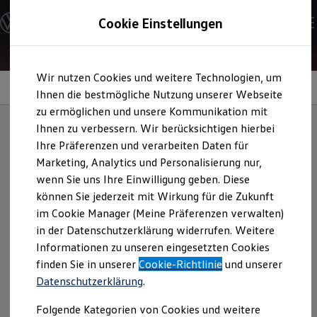
Modelle und Konfigurator
Cookie Einstellungen
Konfigurator
Modelle vergleichen
Konfiguration laden
Zum
Zum
Autosuche
Wir nutzen Cookies und weitere Technologien, um
Hauptinhalt
Footer
Elektroautos
Android
Auto und Apple
CarPlay
springen
springen
Ihnen die bestmögliche Nutzung unserer Webseite
ENERGY Sondermodelle
Nutzfahrzeuge
zu ermöglichen und unsere Kommunikation mit
SUV und CUV
Ihnen zu verbessern. Wir berücksichtigen hierbei
Familienautos
Ihre Präferenzen und verarbeiten Daten für
Kombis
Spiegeln Sie Ihre
Kompaktwagen
Marketing, Analytics und Personalisierung nur,
Sportwagen
wenn Sie uns Ihre Einwilligung geben. Diese
Schnell verfügbare Fahrzeuge
Smartphone-Apps.
Angebote und Produkte
können Sie jederzeit mit Wirkung für die Zukunft
Aktuelle Angebote
im Cookie Manager (Meine Präferenzen verwalten)
E-Auto-Förderung
in der Datenschutzerklärung widerrufen. Weitere
Volkswagen Marktplatz
Informationen zu unseren eingesetzten Cookies
Die ENERGY Sondermodelle
Junge Gebrauchtwagen und Gebrauchtwagen
finden Sie in unserer
Cookie-Richtlinie
und unserer
Volkswagen Zertifizierte Gebrauchtwagen
Datenschutzerklärung
.
Elektromobilität bei Gebrauchtwagen
Zubehör- und Serviceangebote
Folgende Kategorien von Cookies und weitere
Saisonangebote