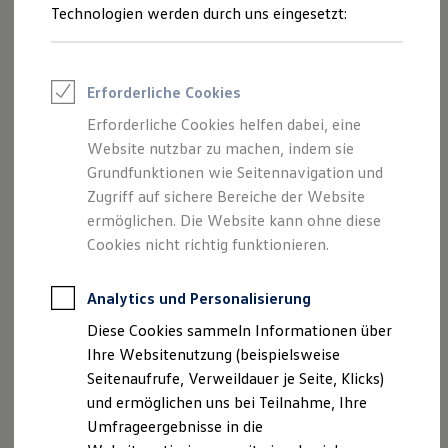
Reifenpakete
Technologien werden durch uns eingesetzt:
Leasing
Leasing-Angebote
Gebrauchtwagen Leasing
Junge Gebrauchtwagen-Leasing
Erforderliche Cookies
Elektroauto Leasing
Kleinwagen-Leasing
Erforderliche Cookies helfen dabei, eine
Leasing ohne Anzahlung
Musik streamen, telefonieren oder auf
Website nutzbar zu machen, indem sie
Finanzierung
1
Navigationsfunktionen zugreifen: Mit
App‑Connect
Autokredit mit Schlussrate
Grundfunktionen wie Seitennavigation und
Versicherungen und Garantien
nutzen Sie Ihre gewohnten Smartphone-Apps direkt über
Zugriff auf sichere Bereiche der Website
Kfz-Versicherung
das Fahrzeugdisplay.
ermöglichen. Die Website kann ohne diese
Restschuldversicherungen
Garantien
Cookies nicht richtig funktionieren.
Mehr zu
App‑Connect
Wartungsverträge
Geschäftskunden
Professional Class bei Volkswagen
Analytics und Personalisierung
Großkunden
Diese Cookies sammeln Informationen über
Behörden
Direktkunden
Ihre Websitenutzung (beispielsweise
Impressum
Nutzungsbedingungen
Sonderfahrzeuge
Seitenaufrufe, Verweildauer je Seite, Klicks)
Datenschutzerklärungen
Cookie-Richtlinie
Anpfiff zum Gewinn
und ermöglichen uns bei Teilnahme, Ihre
Elektromobilität
Lizenzhinweise Dritter
Elektroautos
Umfrageergebnisse in die
Angaben zum Digital Services Act (DSA)
EU Data Act
ID. Tutorials