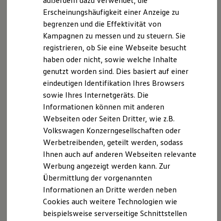
außerdem dazu verwendet, die
berücksichtigen Sie in diesem Zusammenhang auch, dass
Hybridautos
Erscheinungshäufigkeit einer Anzeige zu
manche Apps nicht für jede der zwei Technologien angeboten
Marke und Erlebnis
begrenzen und die Effektivität von
werden.
Volkswagen R und R Experience
R-Modelle
Informationen zur Kompatibilität von Smartphones finden Sie
Kampagnen zu messen und zu steuern. Sie
R Experience
für Apple
CarPlay
unter
https://apple.com/de/ios/carplay/
, für
registrieren, ob Sie eine Webseite besucht
Driving Experience
Android
Auto unter
https://android.com/intl/de_de/auto/
.
haben oder nicht, sowie welche Inhalte
Volkswagen entdecken
Apple
CarPlay
ist eine Marke von Apple Inc.
Android
Auto ist
Werkbesichtigung
genutzt worden sind. Dies basiert auf einer
eine Marke von Google LLC.
Factory visit
eindeutigen Identifikation Ihres Browsers
Lifestyle Shop
Die in dieser Darstellung gezeigten Fahrzeuge und
sowie Ihres Internetgeräts. Die
T-Roc Kollektion
Ausstattungen können in einzelnen Details vom aktuellen
Golf Kollektion
Informationen können mit anderen
deutschen Lieferprogramm abweichen. Abgebildet sind
ID. Kollektion
Webseiten oder Seiten Dritter, wie z.B.
Volkswagen Kollektion
teilweise Sonderausstattungen der Fahrzeuge gegen
Volkswagen Konzerngesellschaften oder
R-Kollektion
Mehrpreis.
GTI Kollektion
Werbetreibenden, geteilt werden, sodass
Bitte beachten Sie auch unseren Konfigurator für eine
Fußball Drop
Ihnen auch auf anderen Webseiten relevante
Übersicht der aktuell verfügbaren Modelle und Ausstattungen.
we drive football
Werbung angezeigt werden kann. Zur
#wedriveproud
Die angegebenen Verbrauchs- und Emissionswerte beziehen
Besitzer und Service
Übermittlung der vorgenannten
sich nicht auf ein einzelnes Fahrzeug und sind nicht Bestandteil
myVolkswagen
Informationen an Dritte werden neben
des Angebots, sondern dienen allein Vergleichszwecken
Software Updates
Cookies auch weitere Technologien wie
zwischen den verschiedenen Fahrzeugtypen.
Service und Ersatzteile
Inspektion und HU/AU
Zusatzausstattungen und
Zubehör
(Anbauteile, Reifenformat
beispielsweise serverseitige Schnittstellen
Reparaturen und Checks