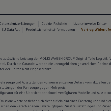
Datenschutzerklärungen
Cookie-Richtlinie
Lizenzhinweise Dritter
EU Data Act
Produktsicherheitsinformationen
Vertrag Widerruf
 eine zusätzliche Leistung der VOLKSWAGEN GROUP
Original
Teile
Logistik, 
tal. Durch die Garantie werden die unentgeltlichen gesetzlichen Rechte 
r der Reifen nicht eingeschränkt.
n Fahrzeuge und Ausstattungen können in einzelnen Details vom aktuellen
sstattungen der Fahrzeuge gegen Mehrpreis.
figurator für eine Übersicht der aktuell verfügbaren Modelle und Ausstatt
ssionswerte beziehen sich nicht auf ein einzelnes Fahrzeug und sind nic
wischen den verschiedenen Fahrzeugtypen. Zusatzausstattungen und
Zube