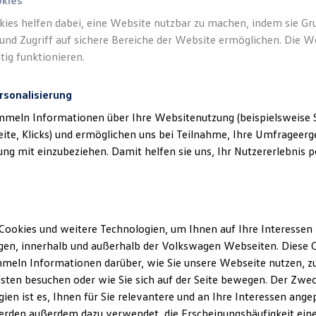
okies
Gegenstände, Bordsteinkanten oder Vandalismus entstanden sind.
kies helfen dabei, eine Website nutzbar zu machen, indem sie G
und Zugriff auf sichere Bereiche der Website ermöglichen. Die W
wagen
Partnern.
tig funktionieren.
rsonalisierung
mmeln Informationen über Ihre Websitenutzung (beispielsweise S
eite, Klicks) und ermöglichen uns bei Teilnahme, Ihre Umfrageerge
g mit einzubeziehen. Damit helfen sie uns, Ihr Nutzererlebnis pe
Cookies und weitere Technologien, um Ihnen auf Ihre Interessen
en, innerhalb und außerhalb der Volkswagen Webseiten. Diese C
meln Informationen darüber, wie Sie unsere Webseite nutzen, zu
sten besuchen oder wie Sie sich auf der Seite bewegen. Der Zwec
ien ist es, Ihnen für Sie relevantere und an Ihre Interessen ange
erden außerdem dazu verwendet, die Erscheinungshäufigkeit eine