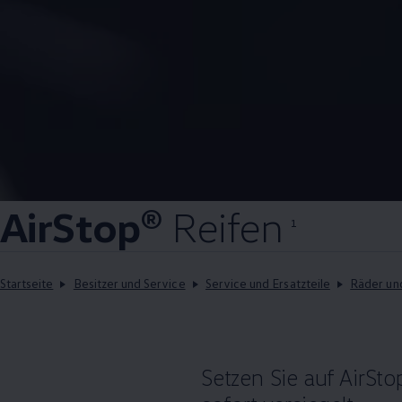
AirStop®
Reifen
1
Startseite
Besitzer und Service
Service und Ersatzteile
Räder un
Setzen Sie auf
AirSto