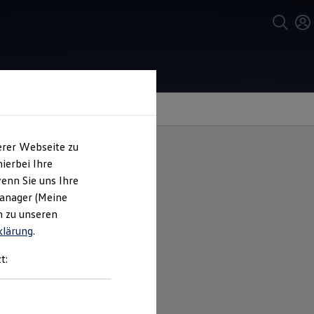
erer Webseite zu
ierbei Ihre
enn Sie uns Ihre
ntie
Manager (Meine
1
n zu unseren
klärung
.
t:
rsatzteilesortiment im Preis