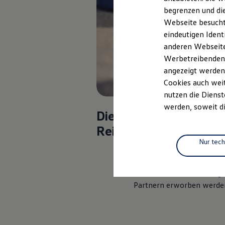
Elektrofahrzeugkonzepte
begrenzen und die
ID. EVERY1
Webseite besucht 
Reichweite
Reichweite der ID. Modelle
eindeutigen Ident
Reichweite im Winter
anderen Webseiten
Rekuperation
Werbetreibenden,
Laden
Laden unterwegs
angezeigt werden
Laden Zuhause
Cookies auch weit
Ladestationen finden
nutzen die Dienst
Ladezeitensimulator
Batterie
werden, soweit di
Die After Sales
Sicherheit
Garantie und Lebensdauer
Reifengarantie gilt für
Nachhaltigkeit
Technologie
Nur tec
Ausgewählte Reifen und
Kosten und Kauf
Verbrauchskosten
Kompletträder, die bei
Kaufoptionen
teilnehmenden
Volkswag
E-Auto-Förderung
Partnern erworben werde
Software und Konnektivität
Die ID. Software 6
ID. Software Versionen und Updates
Digitale Extras
Schnittstellen zu Ihrem ID.