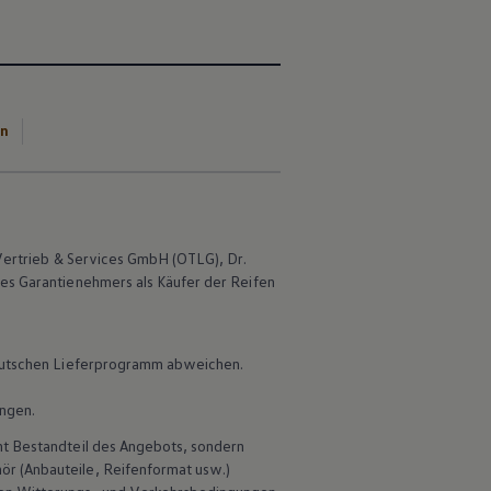
en
Vertrieb & Services GmbH (OTLG), Dr.
des Garantienehmers als Käufer der Reifen
 deutschen Lieferprogramm abweichen.
ungen.
ht Bestandteil des Angebots, sondern
hör
(Anbauteile, Reifenformat usw.)