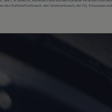
r, wie
z. B.
Gewicht, Rollwiderstand und Aerodynamik verändern und neb
ten den Kraftstoffverbrauch, den Stromverbrauch, die CO₂-Emissionen und