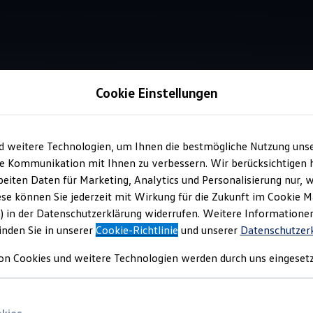
Cookie Einstellungen
Information
d weitere Technologien, um Ihnen die bestmögliche Nutzung uns
e Kommunikation mit Ihnen zu verbessern. Wir berücksichtigen h
eiten Daten für Marketing, Analytics und Personalisierung nur, w
After Sales Reifengara
ese können Sie jederzeit mit Wirkung für die Zukunft im Cookie 
) in der Datenschutzerklärung widerrufen. Weitere Informatione
inden Sie in unserer
Cookie-Richtlinie
und unserer
Datenschutzer
on Cookies und weitere Technologien werden durch uns eingesetz
schäden und ist beim Kauf neuer Reifen/Kompletträder aus dem E