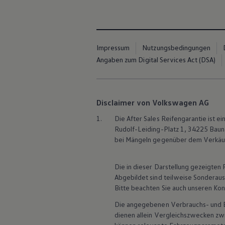
Magazin
Lifestyle
Transport
Familie
Elektromobilität
Impressum
Nutzungsbedingungen
Volkswagen R
Angaben zum Digital Services Act (DSA)
Pannen- und Unfallhilfe
Volkswagen Kundenbetreuung
Disclaimer von Volkswagen AG
1.
Die After Sales Reifengarantie ist
Rudolf-Leiding-Platz 1, 34225 Bauna
bei Mängeln gegenüber dem Verkäufe
Die in dieser Darstellung gezeigte
Abgebildet sind teilweise Sonderau
Bitte beachten Sie auch unseren Kon
Die angegebenen Verbrauchs- und Emi
dienen allein Vergleichszwecken z