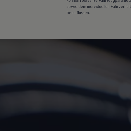
können relevante Fahrzeugparamete
sowie dem individuellen Fahrverhal
beeinflussen.