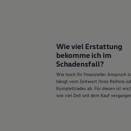
Hybridautos
Marke und Erlebnis
Volkswagen R und R Experience
R-Modelle
R Experience
Driving Experience
Volkswagen entdecken
Werkbesichtigung
Wie viel Erstattung
Factory visit
Lifestyle Shop
bekomme ich im
T-Roc Kollektion
Golf Kollektion
Schadensfall?
ID. Kollektion
Volkswagen Kollektion
Wie hoch Ihr finanzieller Anspruch is
R-Kollektion
hängt vom Zeitwert Ihres Reifens od
GTI Kollektion
Fußball Drop
Komplettrades ab. Für diesen ist wich
we drive football
wie viel Zeit seit dem Kauf vergangen
#wedriveproud
Besitzer und Service
myVolkswagen
Software Updates
Service und Ersatzteile
Inspektion und HU/AU
Reparaturen und Checks