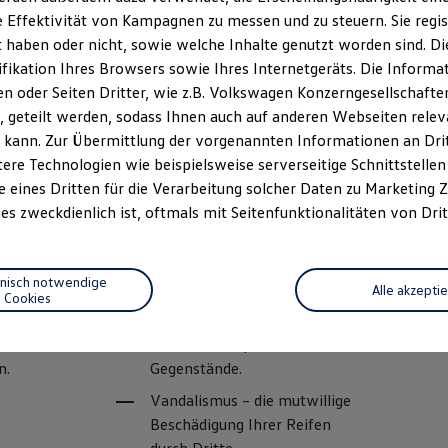
 Effektivität von Kampagnen zu messen und zu steuern. Sie regist
haben oder nicht, sowie welche Inhalte genutzt worden sind. Die
ifikation Ihres Browsers sowie Ihres Internetgeräts. Die Inform
 oder Seiten Dritter, wie z.B. Volkswagen Konzerngesellschafte
 geteilt werden, sodass Ihnen auch auf anderen Webseiten rel
 kann. Zur Übermittlung der vorgenannten Informationen an Dr
ere Technologien wie beispielsweise serverseitige Schnittstellen 
e eines Dritten für die Verarbeitung solcher Daten zu Marketing
es zweckdienlich ist, oftmals mit Seitenfunktionalitäten von Drit
Sie deckt folgende
Fol
:
Schadensfälle ab:
sin
hnisch notwendige
Alle akzepti
Reifenschäden durch
Mänge
Cookies
eingefahrene Nägel, Scherben
oder 
en
oder andere spitze
Fahre
n.
Gegenstände.
Vandalismus – die mutwillige
Beschädigung Ihrer Reifen