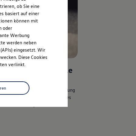
rieren, ob Sie eine
s basiert auf einer
ationen können mit
n oder
evante Werbung
itte werden neben
(APIs) eingesetzt. Wir
 Zwecken. Diese Cookies
ten verlinkt.
gende Schadensfälle
d nicht abgedeckt:
eren
l in Folge von normaler Abnutzung
aufgrund grober Fahrlässigkeit des
rs oder Fahrzeughalters.