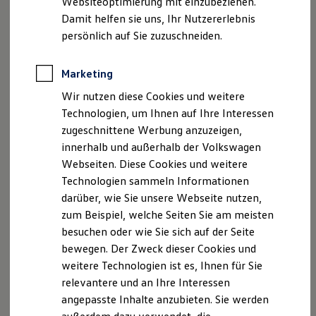
Websiteoptimierung mit einzubeziehen.
Elektrofahrzeugkonzepte
Damit helfen sie uns, Ihr Nutzererlebnis
ID. EVERY1
Reichweite
persönlich auf Sie zuzuschneiden.
Reichweite der ID. Modelle
Reichweite im Winter
Rekuperation
Marketing
Laden
Wir nutzen diese Cookies und weitere
Laden unterwegs
Laden Zuhause
Technologien, um Ihnen auf Ihre Interessen
Ladestationen finden
zugeschnittene Werbung anzuzeigen,
Ladezeitensimulator
innerhalb und außerhalb der Volkswagen
Batterie
Sicherheit
Webseiten. Diese Cookies und weitere
Impressum
Nutzungsbedingungen
Garantie und Lebensdauer
Technologien sammeln Informationen
Nachhaltigkeit
Datenschutzerklärungen
Cookie-Richtlinie
darüber, wie Sie unsere Webseite nutzen,
Technologie
Lizenzhinweise Dritter
Kosten und Kauf
zum Beispiel, welche Seiten Sie am meisten
Angaben zum Digital Services Act (DSA)
EU Data Act
Verbrauchskosten
besuchen oder wie Sie sich auf der Seite
Kaufoptionen
Produktsicherheitsinformationen
Vertrag Widerrufen
bewegen. Der Zweck dieser Cookies und
E-Auto-Förderung
Software und Konnektivität
weitere Technologien ist es, Ihnen für Sie
Die ID. Software 6
relevantere und an Ihre Interessen
ID. Software Versionen und Updates
Disclaimer von Volkswagen AG
angepasste Inhalte anzubieten. Sie werden
Digitale Extras
Schnittstellen zu Ihrem ID.