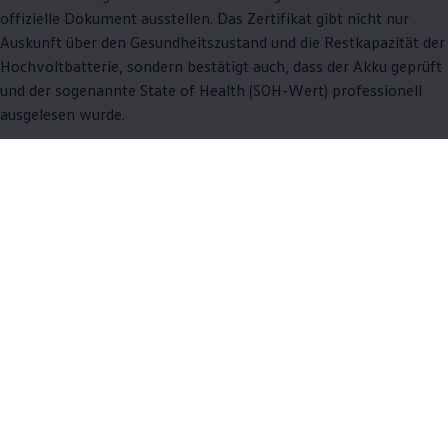
offizielle Dokument ausstellen. Das Zertifikat gibt nicht nur
Auskunft über den Gesundheitszustand und die Restkapazität der
Hochvoltbatterie, sondern bestätigt auch, dass der Akku geprüft
und der sogenannte State of Health (SOH-Wert) professionell
ausgelesen wurde.
Welche Vorteile bietet ein Batterie-Zertifikat beim
Verkauf eines Elektroautos?
Hebt Ihr Fahrzeug von vergleichbaren Angeboten
ohne Zertifikat ab
Erhöht die Chance auf einen besseren
Wiederverkaufswert
Steigert das Vertrauen potenzieller Käufer durch eine
neutrale Bewertung der Batterie
Vereinbaren Sie jetzt einen Termin und profitieren Sie beim
Verkauf von mehr Transparenz und der Möglichkeit, einen