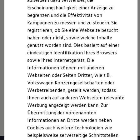
außerdem dazu verwendet, die
Die in dieser Darstellung gezeigten Fahrzeuge und
Hybridautos
Ausstattungen können in einzelnen Details vom aktuellen
Erscheinungshäufigkeit einer Anzeige zu
Marke und Erlebnis
deutschen Lieferprogramm abweichen. Abgebildet sind
begrenzen und die Effektivität von
Volkswagen R und R Experience
teilweise Sonderausstattungen der Fahrzeuge gegen
R-Modelle
Kampagnen zu messen und zu steuern. Sie
R Experience
Mehrpreis.
registrieren, ob Sie eine Webseite besucht
Driving Experience
Bitte beachten Sie auch unseren Konfigurator für eine
haben oder nicht, sowie welche Inhalte
Volkswagen entdecken
Übersicht der aktuell verfügbaren Modelle und Ausstattungen.
Werkbesichtigung
genutzt worden sind. Dies basiert auf einer
Factory visit
Die angegebenen Verbrauchs- und Emissionswerte beziehen
eindeutigen Identifikation Ihres Browsers
Lifestyle Shop
sich nicht auf ein einzelnes Fahrzeug und sind nicht Bestandteil
sowie Ihres Internetgeräts. Die
T-Roc Kollektion
des Angebots, sondern dienen allein Vergleichszwecken
Golf Kollektion
Informationen können mit anderen
zwischen den verschiedenen Fahrzeugtypen.
ID. Kollektion
Webseiten oder Seiten Dritter, wie z.B.
Zusatzausstattungen und
Zubehör
(Anbauteile, Reifenformat
Volkswagen Kollektion
Volkswagen Konzerngesellschaften oder
R-Kollektion
usw.) können relevante Fahrzeugparameter, wie
z. B.
Gewicht,
GTI Kollektion
Rollwiderstand und Aerodynamik verändern und neben
Werbetreibenden, geteilt werden, sodass
Fußball Drop
Witterungs- und Verkehrsbedingungen sowie dem
Ihnen auch auf anderen Webseiten relevante
we drive football
individuellen Fahrverhalten den Kraftstoffverbrauch, den
Werbung angezeigt werden kann. Zur
#wedriveproud
Stromverbrauch, die CO₂-Emissionen und die
Besitzer und Service
Übermittlung der vorgenannten
Fahrleistungswerte eines Fahrzeugs beeinflussen.
myVolkswagen
Informationen an Dritte werden neben
Software Updates
Cookies auch weitere Technologien wie
Service und Ersatzteile
Inspektion und HU/AU
beispielsweise serverseitige Schnittstellen
Reparaturen und Checks