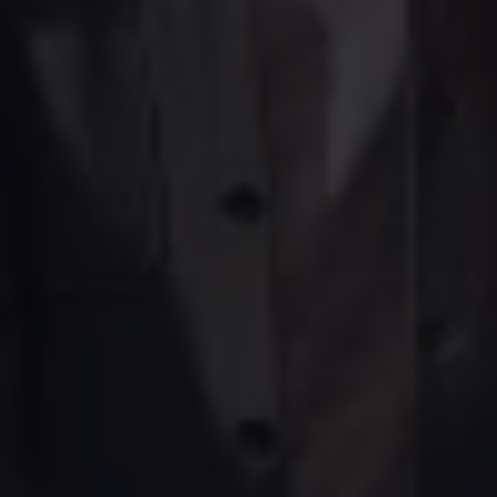
Magazin
Lifestyle
Transport
Familie
Elektromobilität
Volkswagen R
Pannen- und Unfallhilfe
Volkswagen Kundenbetreuung