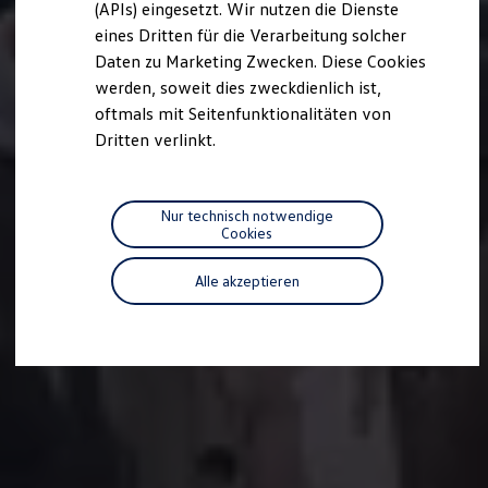
(APIs) eingesetzt. Wir nutzen die Dienste
Motorenöl und Flüssigkeiten
eines Dritten für die Verarbeitung solcher
Räder und Reifen
Pannen- und Unfallhilfe
Daten zu Marketing Zwecken. Diese Cookies
Economy Service
werden, soweit dies zweckdienlich ist,
Volkswagen Teile
oftmals mit Seitenfunktionalitäten von
Zubehör
Modellspezifisches Zubehör
Dritten verlinkt.
Schutz und Pflege
Transport
Entertainment und Elektronik
Individualisieren
Nur technisch notwendige
Wallbox und Ladekabel
Cookies
Digitale Extras
Dienste für Ihr Modell finden
Alle akzeptieren
Volkswagen Apps, Login und Shop
Handy und Fahrzeug verbinden
Updates für Software, Karten und Radio
Über Ihr Auto
Vorgängermodelle
Kundeninformationen
Volkswagen Kundenbetreuung
Warn- und Kontrollleuchten
Assistenzsysteme
Digitale Betriebsanleitung
Live Beratung