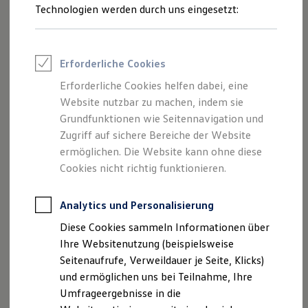
Standheizung, aber auch die Sicherstellung der Funktion des
Reifenpakete
Technologien werden durch uns eingesetzt:
Leasing
Nothalteassistenten bedeuten eine enorme Belastung für
Leasing-Angebote
die Batterie. Wir empfehlen Ihnen daher, auf
Volkswagen
Gebrauchtwagen Leasing
Original
Batterien zu setzen.
Junge Gebrauchtwagen-Leasing
Erforderliche Cookies
Elektroauto Leasing
Kleinwagen-Leasing
Bei Elektrofahrzeugen läuft die elektrische Versorgung
Erforderliche Cookies helfen dabei, eine
Leasing ohne Anzahlung
einiger Funktionen über die Starterbatterie. Sie versorgt
Website nutzbar zu machen, indem sie
Finanzierung
beim Ausfall der Hochvoltbatterie Basisfunktionen, wie die
Autokredit mit Schlussrate
Grundfunktionen wie Seitennavigation und
Versicherungen und Garantien
Lenkung und die Bremsen. Dafür erfüllen
Volkswagen
Zugriff auf sichere Bereiche der Website
Kfz-Versicherung
Starterbatterien die Sicherheitsanforderungen gemäß dem
ermöglichen. Die Website kann ohne diese
Restschuldversicherungen
Automotive Safety Integration Level (ASIL). Sollten Sie
Garantien
Cookies nicht richtig funktionieren.
Wartungsverträge
Ersatz für die Starterbatterie in Ihrem Elektroauto
Geschäftskunden
brauchen, vertrauen Sie auch auf hochwertige
Original
Professional Class bei Volkswagen
Analytics und Personalisierung
Starterbatterien und lassen Sie sie in den vorgesehenen
Großkunden
Diese Cookies sammeln Informationen über
Behörden
Inspektionsintervallen überprüfen.
Direktkunden
Ihre Websitenutzung (beispielsweise
Sonderfahrzeuge
Seitenaufrufe, Verweildauer je Seite, Klicks)
Anpfiff zum Gewinn
und ermöglichen uns bei Teilnahme, Ihre
Elektromobilität
Elektroautos
Umfrageergebnisse in die
ID. Tutorials