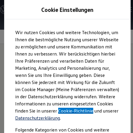
Modelle und Konfigurator
Cookie Einstellungen
Konfigurator
Modelle vergleichen
Konfiguration laden
Zum
Zum
Autosuche
Wir nutzen Cookies und weitere Technologien, um
Hauptinhalt
Footer
Elektroautos
springen
springen
Information
Ihnen die bestmögliche Nutzung unserer Webseite
ENERGY Sondermodelle
Nutzfahrzeuge
zu ermöglichen und unsere Kommunikation mit
SUV und CUV
Ihnen zu verbessern. Wir berücksichtigen hierbei
Familienautos
Ihre Präferenzen und verarbeiten Daten für
Kombis
Starterbatterie im
Kompaktwagen
Marketing, Analytics und Personalisierung nur,
Sportwagen
wenn Sie uns Ihre Einwilligung geben. Diese
Schnell verfügbare Fahrzeuge
Elektroauto
Angebote und Produkte
können Sie jederzeit mit Wirkung für die Zukunft
Aktuelle Angebote
im Cookie Manager (Meine Präferenzen verwalten)
E-Auto-Förderung
in der Datenschutzerklärung widerrufen. Weitere
Volkswagen Marktplatz
Während die Hochvoltbatterie für den Antrieb zuständig ist,
Informationen zu unseren eingesetzten Cookies
Die ENERGY Sondermodelle
übernimmt die Starterbatterie in elektrischen Fahrzeugen
Junge Gebrauchtwagen und Gebrauchtwagen
finden Sie in unserer
Cookie-Richtlinie
und unserer
eine andere wichtige Rolle: die Grundversorgung der
Volkswagen Zertifizierte Gebrauchtwagen
Datenschutzerklärung
.
Elektromobilität bei Gebrauchtwagen
Sicherheitsfunktionen. Die Vielzahl an elektrischen
Zubehör- und Serviceangebote
Verbrauchern, wie
z. B.
Radio, Klimaanlage oder
Folgende Kategorien von Cookies und weitere
Saisonangebote