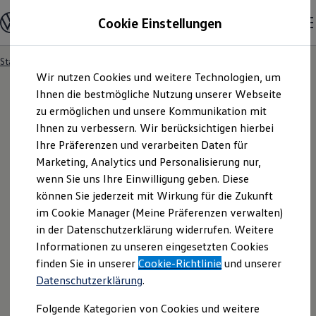
Modelle und Konfigurator
Cookie Einstellungen
Konfigurator
Modelle vergleichen
Konfiguration laden
Startseite
Besitzer und Service
Service- & Zubehörangebote
Zum
Zum
Autosuche
Wir nutzen Cookies und weitere Technologien, um
Hauptinhalt
Footer
Elektroautos
springen
springen
Ihnen die bestmögliche Nutzung unserer Webseite
ENERGY Sondermodelle
Nutzfahrzeuge
zu ermöglichen und unsere Kommunikation mit
SUV und CUV
Ihnen zu verbessern. Wir berücksichtigen hierbei
Familienautos
Ihre Präferenzen und verarbeiten Daten für
Kombis
Kompaktwagen
Marketing, Analytics und Personalisierung nur,
Sportwagen
wenn Sie uns Ihre Einwilligung geben. Diese
Schnell verfügbare Fahrzeuge
Angebote und Produkte
können Sie jederzeit mit Wirkung für die Zukunft
Aktuelle Angebote
im Cookie Manager (Meine Präferenzen verwalten)
E-Auto-Förderung
in der Datenschutzerklärung widerrufen. Weitere
Volkswagen Marktplatz
Informationen zu unseren eingesetzten Cookies
Die ENERGY Sondermodelle
Junge Gebrauchtwagen und Gebrauchtwagen
finden Sie in unserer
Cookie-Richtlinie
und unserer
Volkswagen Zertifizierte Gebrauchtwagen
Datenschutzerklärung
.
Elektromobilität bei Gebrauchtwagen
Zubehör- und Serviceangebote
Folgende Kategorien von Cookies und weitere
Saisonangebote