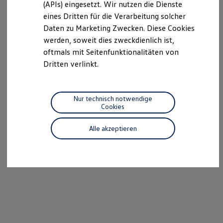
(APIs) eingesetzt. Wir nutzen die Dienste
Motorenöl und Flüssigkeiten
eines Dritten für die Verarbeitung solcher
Räder und Reifen
Pannen- und Unfallhilfe
Daten zu Marketing Zwecken. Diese Cookies
Economy Service
werden, soweit dies zweckdienlich ist,
Volkswagen Teile
oftmals mit Seitenfunktionalitäten von
Zubehör
Modellspezifisches Zubehör
Dritten verlinkt.
Schutz und Pflege
Transport
Entertainment und Elektronik
Individualisieren
Nur technisch notwendige
Wallbox und Ladekabel
Cookies
Digitale Extras
Dienste für Ihr Modell finden
Alle akzeptieren
Volkswagen Apps, Login und Shop
Handy und Fahrzeug verbinden
Updates für Software, Karten und Radio
Über Ihr Auto
Vorgängermodelle
Kundeninformationen
Volkswagen Kundenbetreuung
Warn- und Kontrollleuchten
Assistenzsysteme
Digitale Betriebsanleitung
Live Beratung