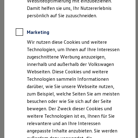
Websiteoptimierung mit einzubeziehen.
Elektrofahrzeugkonzepte
Damit helfen sie uns, Ihr Nutzererlebnis
ID. EVERY1
Reichweite
persönlich auf Sie zuzuschneiden.
Reichweite der ID. Modelle
Reichweite im Winter
Rekuperation
Marketing
Laden
Wir nutzen diese Cookies und weitere
Laden unterwegs
Laden Zuhause
Technologien, um Ihnen auf Ihre Interessen
Ladestationen finden
zugeschnittene Werbung anzuzeigen,
Ladezeitensimulator
innerhalb und außerhalb der Volkswagen
Batterie
Sicherheit
Webseiten. Diese Cookies und weitere
Garantie und Lebensdauer
Technologien sammeln Informationen
Nachhaltigkeit
darüber, wie Sie unsere Webseite nutzen,
Technologie
Kosten und Kauf
zum Beispiel, welche Seiten Sie am meisten
Verbrauchskosten
besuchen oder wie Sie sich auf der Seite
Kaufoptionen
bewegen. Der Zweck dieser Cookies und
E-Auto-Förderung
Software und Konnektivität
weitere Technologien ist es, Ihnen für Sie
Die ID. Software 6
relevantere und an Ihre Interessen
ID. Software Versionen und Updates
angepasste Inhalte anzubieten. Sie werden
Digitale Extras
Schnittstellen zu Ihrem ID.