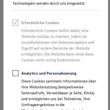
Reifenpakete
Technologien werden durch uns eingesetzt:
Leasing
Leasing-Angebote
Gebrauchtwagen Leasing
Junge Gebrauchtwagen-Leasing
Erforderliche Cookies
Elektroauto Leasing
Kleinwagen-Leasing
Erforderliche Cookies helfen dabei, eine
Leasing ohne Anzahlung
Website nutzbar zu machen, indem sie
Finanzierung
Autokredit mit Schlussrate
Grundfunktionen wie Seitennavigation und
Versicherungen und Garantien
Zugriff auf sichere Bereiche der Website
Kfz-Versicherung
ermöglichen. Die Website kann ohne diese
Restschuldversicherungen
Garantien
Cookies nicht richtig funktionieren.
Wartungsverträge
Geschäftskunden
Professional Class bei Volkswagen
Analytics und Personalisierung
Großkunden
Diese Cookies sammeln Informationen über
Behörden
Direktkunden
Ihre Websitenutzung (beispielsweise
Sonderfahrzeuge
Seitenaufrufe, Verweildauer je Seite, Klicks)
Anpfiff zum Gewinn
und ermöglichen uns bei Teilnahme, Ihre
Elektromobilität
Elektroautos
Umfrageergebnisse in die
ID. Tutorials