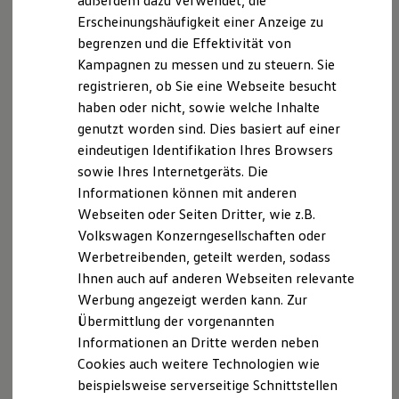
außerdem dazu verwendet, die
Hybridautos
Erscheinungshäufigkeit einer Anzeige zu
Marke und Erlebnis
begrenzen und die Effektivität von
Volkswagen R und R Experience
R-Modelle
Kampagnen zu messen und zu steuern. Sie
R Experience
registrieren, ob Sie eine Webseite besucht
Driving Experience
haben oder nicht, sowie welche Inhalte
Volkswagen entdecken
Werkbesichtigung
genutzt worden sind. Dies basiert auf einer
Factory visit
eindeutigen Identifikation Ihres Browsers
Lifestyle Shop
sowie Ihres Internetgeräts. Die
T-Roc Kollektion
Golf Kollektion
Informationen können mit anderen
ID. Kollektion
Webseiten oder Seiten Dritter, wie z.B.
Volkswagen Kollektion
Volkswagen Konzerngesellschaften oder
R-Kollektion
GTI Kollektion
Werbetreibenden, geteilt werden, sodass
Fußball Drop
Ihnen auch auf anderen Webseiten relevante
we drive football
Werbung angezeigt werden kann. Zur
#wedriveproud
Besitzer und Service
Übermittlung der vorgenannten
myVolkswagen
Informationen an Dritte werden neben
Software Updates
Cookies auch weitere Technologien wie
Service und Ersatzteile
Inspektion und HU/AU
beispielsweise serverseitige Schnittstellen
Reparaturen und Checks