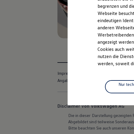
Elektrofahrzeugkonzepte
begrenzen und die
ID. EVERY1
Webseite besucht 
Reichweite
Reichweite der ID. Modelle
eindeutigen Ident
Reichweite im Winter
anderen Webseiten
Rekuperation
Werbetreibenden,
Laden
Laden unterwegs
angezeigt werden
Laden Zuhause
Cookies auch weit
Ladestationen finden
nutzen die Dienst
Ladezeitensimulator
Batterie
werden, soweit di
Sicherheit
Garantie und Lebensdauer
Impressum
Nutzungsbedingungen
Nachhaltigkeit
Angaben zum Digital Services Act (DSA)
Technologie
Nur tec
Kosten und Kauf
Verbrauchskosten
Kaufoptionen
E-Auto-Förderung
Disclaimer von Volkswagen AG
Software und Konnektivität
Die in dieser Darstellung gezeigte
Die ID. Software 6
ID. Software Versionen und Updates
Abgebildet sind teilweise Sonderau
Digitale Extras
Bitte beachten Sie auch unseren Kon
Schnittstellen zu Ihrem ID.