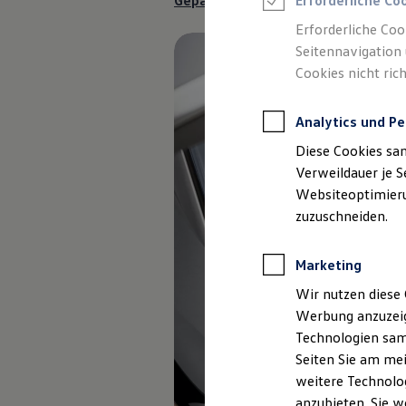
Gepäckraumlösungen anfragen
Erforderliche Co
Reifenpakete
Leasing
Erforderliche Coo
Leasing-Angebote
Seitennavigation 
Gebrauchtwagen Leasing
Cookies nicht rich
Junge Gebrauchtwagen-Leasing
Elektroauto Leasing
Kleinwagen-Leasing
Analytics und Pe
Leasing ohne Anzahlung
Finanzierung
Diese Cookies sa
Autokredit mit Schlussrate
Versicherungen und Garantien
Verweildauer je S
Kfz-Versicherung
Websiteoptimierun
Restschuldversicherungen
zuzuschneiden.
Garantien
Wartungsverträge
Geschäftskunden
Marketing
Professional Class bei Volkswagen
Großkunden
Wir nutzen diese 
Behörden
Werbung anzuzeig
Direktkunden
Sonderfahrzeuge
Technologien sam
Anpfiff zum Gewinn
Seiten Sie am mei
Elektromobilität
weitere Technolog
Elektroautos
ID. Tutorials
anzubieten. Sie w