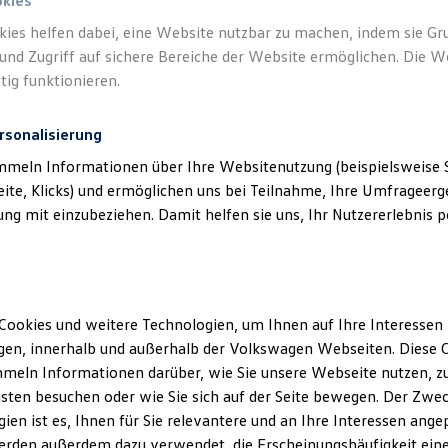
okies
kies helfen dabei, eine Website nutzbar zu machen, indem sie G
und Zugriff auf sichere Bereiche der Website ermöglichen. Die W
tig funktionieren.
rsonalisierung
mmeln Informationen über Ihre Websitenutzung (beispielsweise S
eite, Klicks) und ermöglichen uns bei Teilnahme, Ihre Umfrageerge
g mit einzubeziehen. Damit helfen sie uns, Ihr Nutzererlebnis pe
Cookies und weitere Technologien, um Ihnen auf Ihre Interessen
en, innerhalb und außerhalb der Volkswagen Webseiten. Diese C
meln Informationen darüber, wie Sie unsere Webseite nutzen, zu
sten besuchen oder wie Sie sich auf der Seite bewegen. Der Zwec
ien ist es, Ihnen für Sie relevantere und an Ihre Interessen ange
erden außerdem dazu verwendet, die Erscheinungshäufigkeit eine