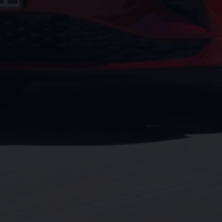
Motorenöl und Flüssigkeiten
Räder und Reifen
Pannen- und Unfallhilfe
Economy Service
Volkswagen Teile
Zubehör
Modellspezifisches Zubehör
Schutz und Pflege
Transport
Entertainment und Elektronik
Individualisieren
Wallbox und Ladekabel
Digitale Extras
Dienste für Ihr Modell finden
Volkswagen Apps, Login und Shop
Handy und Fahrzeug verbinden
Updates für Software, Karten und Radio
Über Ihr Auto
Vorgängermodelle
Kundeninformationen
Volkswagen Kundenbetreuung
Warn- und Kontrollleuchten
Assistenzsysteme
Digitale Betriebsanleitung
Live Beratung