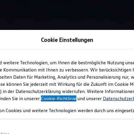
Cookie Einstellungen
Information
d weitere Technologien, um Ihnen die bestmögliche Nutzung uns
e Kommunikation mit Ihnen zu verbessern. Wir berücksichtigen h
eiten Daten für Marketing, Analytics und Personalisierung nur, w
lösungen
für Ihren ID.
ese können Sie jederzeit mit Wirkung für die Zukunft im Cookie 
) in der Datenschutzerklärung widerrufen. Weitere Informatione
inden Sie in unserer
Cookie-Richtlinie
und unserer
Datenschutzer
ukten, wie
z. B.
der Gepäckraumwanne oder -schale, können Sie I
on Cookies und weitere Technologien werden durch uns eingesetz
epäck davor bewahren, während der Fahrt zu verrutschen. Wenn 
bei Ihrem
Volkswagen
Partner an.