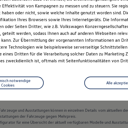
 Effektivität von Kampagnen zu messen und zu steuern. Sie regist
haben oder nicht, sowie welche Inhalte genutzt worden sind. Die
ifikation Ihres Browsers sowie Ihres Internetgeräts. Die Inform
 oder Seiten Dritter, wie z.B. Volkswagen Konzerngesellschafte
 geteilt werden, sodass Ihnen auch auf anderen Webseiten rel
 kann. Zur Übermittlung der vorgenannten Informationen an Dr
ere Technologien wie beispielsweise serverseitige Schnittstellen 
e eines Dritten für die Verarbeitung solcher Daten zu Marketing
es zweckdienlich ist, oftmals mit Seitenfunktionalitäten von Drit
Datenschutzerklärungen
Cookie-Richtlinie
Lizenzhinweise Dritter
EU Data Act
Produktsicherheitsinformationen
Vertrag Widerruf
hnisch notwendige
Alle akzepti
Cookies
n Fahrzeuge und Ausstattungen können in einzelnen Details vom aktuellen
sstattungen der Fahrzeuge gegen Mehrpreis.
figurator für eine Übersicht der aktuell verfügbaren Modelle und Ausstatt