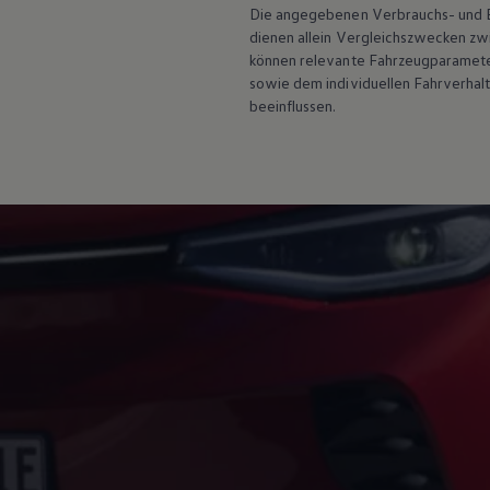
Hybridautos
Die angegebenen Verbrauchs- und Emi
Marke und Erlebnis
dienen allein Vergleichszwecken z
Volkswagen R und R Experience
können relevante Fahrzeugparamete
R-Modelle
sowie dem individuellen Fahrverhal
R Experience
beeinflussen.
Driving Experience
Volkswagen entdecken
Werkbesichtigung
Factory visit
Lifestyle Shop
T-Roc Kollektion
Golf Kollektion
ID. Kollektion
Volkswagen Kollektion
R-Kollektion
GTI Kollektion
Fußball Drop
we drive football
#wedriveproud
Besitzer und Service
myVolkswagen
Software Updates
Service und Ersatzteile
Inspektion und HU/AU
Reparaturen und Checks