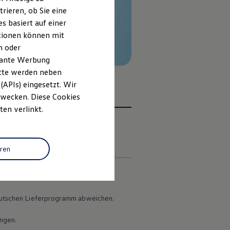
rieren, ob Sie eine
s basiert auf einer
ationen können mit
n oder
evante Werbung
itte werden neben
(APIs) eingesetzt. Wir
 Zwecken. Diese Cookies
ten verlinkt.
en
eren
 deutschen Lieferprogramm abweichen.
ungen.