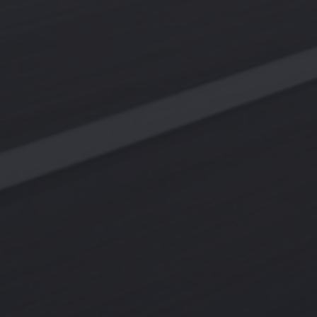
Magazin
Lifestyle
Transport
Familie
Elektromobilität
Volkswagen R
Pannen- und Unfallhilfe
Volkswagen Kundenbetreuung