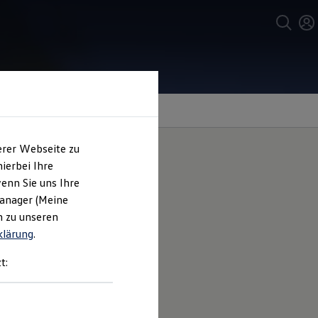
erer Webseite zu
ierbei Ihre
enn Sie uns Ihre
5
Manager (Meine
n zu unseren
klärung
.
hren Gepäckraum vor
t:
Sie sich für die Produkte