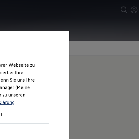
erer Webseite zu
ierbei Ihre
enn Sie uns Ihre
 ID.7
Manager (Meine
n zu unseren
klärung
.
ck oder anderes Ladegut zu
t:
lkswagen
Partner an.