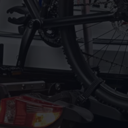
Motorenöl und Flüssigkeiten
Räder und Reifen
Pannen- und Unfallhilfe
Economy Service
Volkswagen Teile
Zubehör
Modellspezifisches Zubehör
Schutz und Pflege
Transport
Entertainment und Elektronik
Individualisieren
Wallbox und Ladekabel
Digitale Extras
Dienste für Ihr Modell finden
Volkswagen Apps, Login und Shop
Handy und Fahrzeug verbinden
Updates für Software, Karten und Radio
Über Ihr Auto
Vorgängermodelle
Kundeninformationen
Volkswagen Kundenbetreuung
Warn- und Kontrollleuchten
Assistenzsysteme
Digitale Betriebsanleitung
Live Beratung