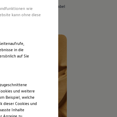
ammen mit der Faltbox für Ladekabel
rundfunktionen wie
ebsite kann ohne diese
eitenaufrufe,
bnisse in die
rsönlich auf Sie
 zugeschnittene
ookies und weitere
m Beispiel, welche
k dieser Cookies und
passte Inhalte
r Anzeige zu