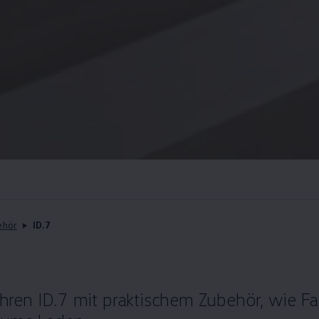
ehör
ID.7
 Ihren ID.7 mit praktischem
Zubehör
, wie F