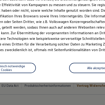
 Effektivität von Kampagnen zu messen und zu steuern. Sie regist
haben oder nicht, sowie welche Inhalte genutzt worden sind. Die
ifikation Ihres Browsers sowie Ihres Internetgeräts. Die Inform
 oder Seiten Dritter, wie z.B. Volkswagen Konzerngesellschafte
 geteilt werden, sodass Ihnen auch auf anderen Webseiten rel
 kann. Zur Übermittlung der vorgenannten Informationen an Dr
ere Technologien wie beispielsweise serverseitige Schnittstellen 
e eines Dritten für die Verarbeitung solcher Daten zu Marketing
es zweckdienlich ist, oftmals mit Seitenfunktionalitäten von Drit
hnisch notwendige
Alle akzepti
Cookies
Datenschutzerklärungen
Cookie-Richtlinie
Lizenzhinweise Dritter
EU Data Act
Produktsicherheitsinformationen
Vertrag Widerruf