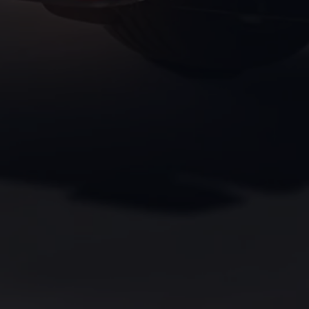
Magazin
Lifestyle
Transport
Familie
Elektromobilität
Volkswagen R
Pannen- und Unfallhilfe
Volkswagen Kundenbetreuung