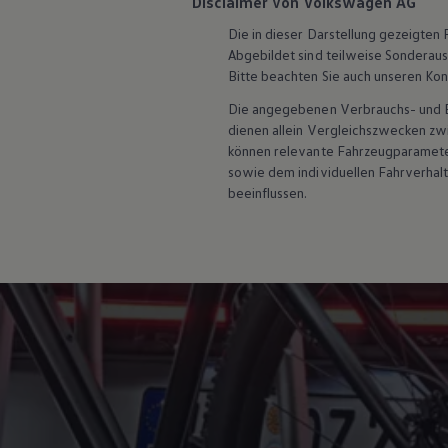
Disclaimer von Volkswagen AG
Hybridautos
Marke und Erlebnis
Die in dieser Darstellung gezeigte
Volkswagen R und R Experience
Abgebildet sind teilweise Sonderau
R-Modelle
Bitte beachten Sie auch unseren Kon
R Experience
Driving Experience
Die angegebenen Verbrauchs- und Emi
Volkswagen entdecken
dienen allein Vergleichszwecken z
Werkbesichtigung
können relevante Fahrzeugparamete
Factory visit
sowie dem individuellen Fahrverhal
Lifestyle Shop
T-Roc Kollektion
beeinflussen.
Golf Kollektion
ID. Kollektion
Volkswagen Kollektion
R-Kollektion
GTI Kollektion
Fußball Drop
we drive football
#wedriveproud
Besitzer und Service
myVolkswagen
Software Updates
Service und Ersatzteile
Inspektion und HU/AU
Reparaturen und Checks