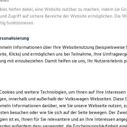
okies
gurieren, können Sie das Kofferraum-Steckmodul auch gleich zus
kies helfen dabei, eine Website nutzbar zu machen, indem sie G
und Zugriff auf sichere Bereiche der Website ermöglichen. Die W
tig funktionieren.
rsonalisierung
mmeln Informationen über Ihre Websitenutzung (beispielsweise S
eite, Klicks) und ermöglichen uns bei Teilnahme, Ihre Umfrageerge
g mit einzubeziehen. Damit helfen sie uns, Ihr Nutzererlebnis pe
Cookies und weitere Technologien, um Ihnen auf Ihre Interessen
en, innerhalb und außerhalb der Volkswagen Webseiten. Diese C
meln Informationen darüber, wie Sie unsere Webseite nutzen, zu
sten besuchen oder wie Sie sich auf der Seite bewegen. Der Zwec
ien ist es, Ihnen für Sie relevantere und an Ihre Interessen ange
erden außerdem dazu verwendet, die Erscheinungshäufigkeit eine