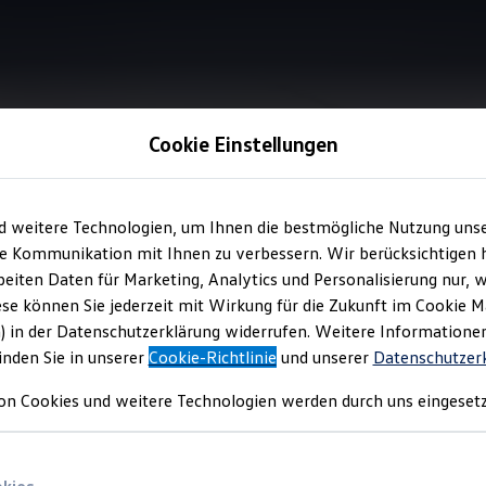
Cookie Einstellungen
Information
d weitere Technologien, um Ihnen die bestmögliche Nutzung uns
e Kommunikation mit Ihnen zu verbessern. Wir berücksichtigen h
eiten Daten für Marketing, Analytics und Personalisierung nur, w
-Steckmodul
für Ihren
ese können Sie jederzeit mit Wirkung für die Zukunft im Cookie 
) in der Datenschutzerklärung widerrufen. Weitere Informatione
inden Sie in unserer
Cookie-Richtlinie
und unserer
Datenschutzer
 es Ihnen, den Kofferraum Ihres ID.7 zu unterteilen, um
z. B.
Gepä
on Cookies und weitere Technologien werden durch uns eingesetz
errutschen zu hindern. Fragen Sie das Produkt gern bei Ihrem
Vo