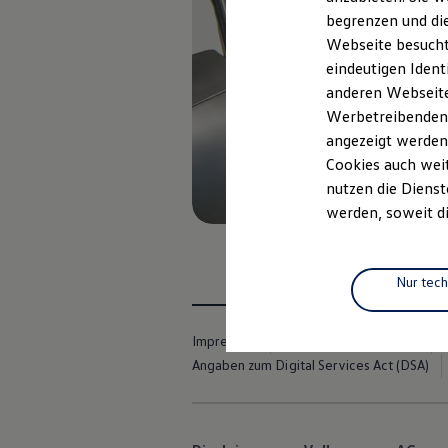
Elektrofahrzeugkonzepte
begrenzen und die
ID. EVERY1
Webseite besucht 
Reichweite
Reichweite der ID. Modelle
eindeutigen Ident
Reichweite im Winter
anderen Webseiten
Rekuperation
Werbetreibenden,
Laden
Laden unterwegs
angezeigt werden
Laden Zuhause
Cookies auch weit
Ladestationen finden
nutzen die Dienst
Ladezeitensimulator
Batterie
werden, soweit di
Sicherheit
Garantie und Lebensdauer
Nachhaltigkeit
Technologie
Nur tec
Kosten und Kauf
Verbrauchskosten
Kaufoptionen
Impressum
Nutzungsbedingungen
E-Auto-Förderung
Angaben zum Digital Services Act (DSA)
Software und Konnektivität
Die ID. Software 6
ID. Software Versionen und Updates
Digitale Extras
Schnittstellen zu Ihrem ID.