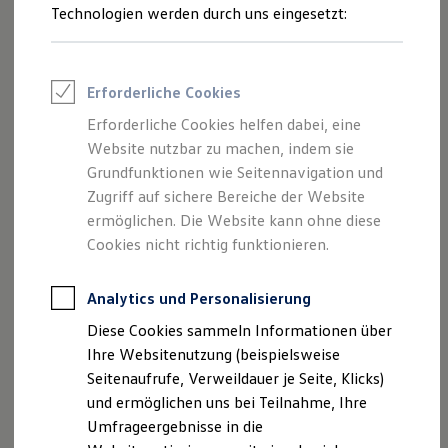
Reifenpakete
Technologien werden durch uns eingesetzt:
Leasing
Leasing-Angebote
Gebrauchtwagen Leasing
Junge Gebrauchtwagen-Leasing
Erforderliche Cookies
Elektroauto Leasing
Kleinwagen-Leasing
Erforderliche Cookies helfen dabei, eine
Leasing ohne Anzahlung
Website nutzbar zu machen, indem sie
Finanzierung
Autokredit mit Schlussrate
Grundfunktionen wie Seitennavigation und
Versicherungen und Garantien
Zugriff auf sichere Bereiche der Website
Kfz-Versicherung
ermöglichen. Die Website kann ohne diese
Restschuldversicherungen
Garantien
Cookies nicht richtig funktionieren.
Wartungsverträge
Geschäftskunden
Professional Class bei Volkswagen
Analytics und Personalisierung
Großkunden
Diese Cookies sammeln Informationen über
Impressum
Nutzungsbedingungen
Behörden
Direktkunden
Ihre Websitenutzung (beispielsweise
Datenschutzerklärungen
Cookie-Richtlinie
Sonderfahrzeuge
Seitenaufrufe, Verweildauer je Seite, Klicks)
Lizenzhinweise Dritter
Anpfiff zum Gewinn
und ermöglichen uns bei Teilnahme, Ihre
Angaben zum Digital Services Act (DSA)
EU Data Act
Elektromobilität
Elektroautos
Umfrageergebnisse in die
Produktsicherheitsinformationen
Vertrag Widerrufen
ID. Tutorials