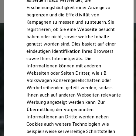
außerdem dazu verwendet, die
Fahrleistungswerte eines Fahrzeugs beeinflussen.
Hybridautos
Erscheinungshäufigkeit einer Anzeige zu
Marke und Erlebnis
begrenzen und die Effektivität von
Volkswagen R und R Experience
R-Modelle
Kampagnen zu messen und zu steuern. Sie
R Experience
registrieren, ob Sie eine Webseite besucht
Driving Experience
haben oder nicht, sowie welche Inhalte
Volkswagen entdecken
Werkbesichtigung
genutzt worden sind. Dies basiert auf einer
Factory visit
eindeutigen Identifikation Ihres Browsers
Lifestyle Shop
sowie Ihres Internetgeräts. Die
T-Roc Kollektion
Golf Kollektion
Informationen können mit anderen
ID. Kollektion
Webseiten oder Seiten Dritter, wie z.B.
Volkswagen Kollektion
Volkswagen Konzerngesellschaften oder
R-Kollektion
GTI Kollektion
Werbetreibenden, geteilt werden, sodass
Fußball Drop
Ihnen auch auf anderen Webseiten relevante
we drive football
Werbung angezeigt werden kann. Zur
#wedriveproud
Besitzer und Service
Übermittlung der vorgenannten
myVolkswagen
Informationen an Dritte werden neben
Software Updates
Cookies auch weitere Technologien wie
Service und Ersatzteile
Inspektion und HU/AU
beispielsweise serverseitige Schnittstellen
Reparaturen und Checks