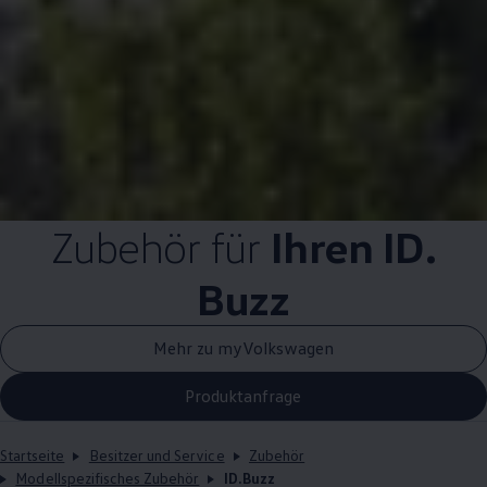
Zubehör
für
Ihren ID.
Buzz
Mehr zu myVolkswagen
Produktanfrage
Startseite
Besitzer und Service
Zubehör
Modellspezifisches Zubehör
ID.Buzz