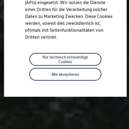
(APIs) eingesetzt. Wir nutzen die Dienste
Motorenöl und Flüssigkeiten
eines Dritten für die Verarbeitung solcher
Räder und Reifen
Pannen- und Unfallhilfe
Daten zu Marketing Zwecken. Diese Cookies
Economy Service
werden, soweit dies zweckdienlich ist,
Volkswagen Teile
oftmals mit Seitenfunktionalitäten von
Zubehör
Modellspezifisches Zubehör
Dritten verlinkt.
Schutz und Pflege
Transport
Entertainment und Elektronik
Individualisieren
Nur technisch notwendige
Wallbox und Ladekabel
Cookies
Digitale Extras
Dienste für Ihr Modell finden
Alle akzeptieren
Volkswagen Apps, Login und Shop
Handy und Fahrzeug verbinden
Updates für Software, Karten und Radio
Über Ihr Auto
Vorgängermodelle
Kundeninformationen
Volkswagen Kundenbetreuung
Warn- und Kontrollleuchten
Assistenzsysteme
Digitale Betriebsanleitung
Live Beratung