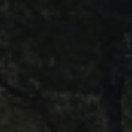
Magazin
Lifestyle
Transport
Familie
Elektromobilität
Volkswagen R
Pannen- und Unfallhilfe
Volkswagen Kundenbetreuung