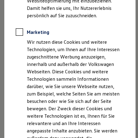
Websiteoptimierung mit einzubeziehen.
Elektrofahrzeugkonzepte
Damit helfen sie uns, Ihr Nutzererlebnis
ID. EVERY1
Reichweite
persönlich auf Sie zuzuschneiden.
Disclaimer von Volkswagen AG
Reichweite der ID. Modelle
Reichweite im Winter
Die in dieser Darstellung gezeigten Fahrzeuge und
Rekuperation
Marketing
Ausstattungen können in einzelnen Details vom aktuellen
Laden
deutschen Lieferprogramm abweichen. Abgebildet sind
Wir nutzen diese Cookies und weitere
Laden unterwegs
teilweise Sonderausstattungen der Fahrzeuge gegen
Laden Zuhause
Technologien, um Ihnen auf Ihre Interessen
Ladestationen finden
Mehrpreis.
zugeschnittene Werbung anzuzeigen,
Ladezeitensimulator
Bitte beachten Sie auch unseren Konfigurator für eine
innerhalb und außerhalb der Volkswagen
Batterie
Übersicht der aktuell verfügbaren Modelle und Ausstattungen.
Sicherheit
Webseiten. Diese Cookies und weitere
Garantie und Lebensdauer
Die angegebenen Verbrauchs- und Emissionswerte beziehen
Technologien sammeln Informationen
Nachhaltigkeit
sich nicht auf ein einzelnes Fahrzeug und sind nicht Bestandteil
darüber, wie Sie unsere Webseite nutzen,
Technologie
des Angebots, sondern dienen allein Vergleichszwecken
Kosten und Kauf
zum Beispiel, welche Seiten Sie am meisten
zwischen den verschiedenen Fahrzeugtypen.
Verbrauchskosten
besuchen oder wie Sie sich auf der Seite
Zusatzausstattungen und
Zubehör
(Anbauteile, Reifenformat
Kaufoptionen
bewegen. Der Zweck dieser Cookies und
E-Auto-Förderung
usw.) können relevante Fahrzeugparameter, wie
z. B.
Gewicht,
Software und Konnektivität
Rollwiderstand und Aerodynamik verändern und neben
weitere Technologien ist es, Ihnen für Sie
Die ID. Software 6
Witterungs- und Verkehrsbedingungen sowie dem
relevantere und an Ihre Interessen
ID. Software Versionen und Updates
individuellen Fahrverhalten den Kraftstoffverbrauch, den
angepasste Inhalte anzubieten. Sie werden
Digitale Extras
Stromverbrauch, die CO₂-Emissionen und die
Schnittstellen zu Ihrem ID.