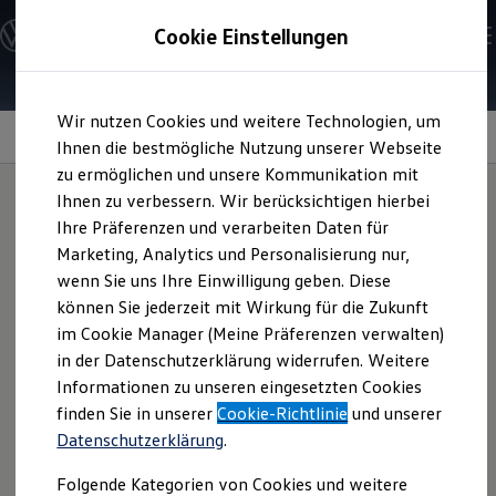
Modelle und Konfigurator
Cookie Einstellungen
Konfigurator
Modelle vergleichen
Konfiguration laden
Zum
Zum
Autosuche
Wir nutzen Cookies und weitere Technologien, um
Hauptinhalt
Footer
Elektroautos
springen
springen
Information
Ihnen die bestmögliche Nutzung unserer Webseite
ENERGY Sondermodelle
Nutzfahrzeuge
zu ermöglichen und unsere Kommunikation mit
SUV und CUV
Ihnen zu verbessern. Wir berücksichtigen hierbei
Familienautos
Ihre Präferenzen und verarbeiten Daten für
Kombis
Schneekette
„Servo 9“
Kompaktwagen
Marketing, Analytics und Personalisierung nur,
Sportwagen
wenn Sie uns Ihre Einwilligung geben. Diese
Schnell verfügbare Fahrzeuge
Angebote und Produkte
können Sie jederzeit mit Wirkung für die Zukunft
Diese Schneekette passt auf die Reifengrößen 235/55 R 19
Aktuelle Angebote
im Cookie Manager (Meine Präferenzen verwalten)
und 255/50 R 19. Das engmaschige Laufnetz verbessert die
E-Auto-Förderung
in der Datenschutzerklärung widerrufen. Weitere
Volkswagen Marktplatz
Grip-Verhältnisse und ein manuelles Nachspannen der Kette
Informationen zu unseren eingesetzten Cookies
Die ENERGY Sondermodelle
ist nicht mehr nötig. Fragen Sie das Produkt gern bei Ihrem
Junge Gebrauchtwagen und Gebrauchtwagen
finden Sie in unserer
Cookie-Richtlinie
und unserer
Volkswagen
Partner an.
Volkswagen Zertifizierte Gebrauchtwagen
Datenschutzerklärung
.
Elektromobilität bei Gebrauchtwagen
Zubehör- und Serviceangebote
Schneekette „Servo 9“ anfragen
Folgende Kategorien von Cookies und weitere
Saisonangebote