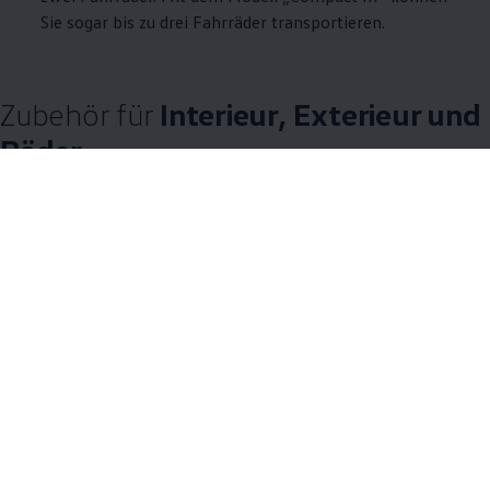
Sie sogar bis zu drei Fahrräder transportieren.
Zubehör
für
Interieur, Exterieur und
Räder
Ob von innen oder außen: Mit den Produkten von
Volkswagen
Zubehör
können Sie Ihr
T‑Roc
Modell und darin beladenes
Transportgut noch besser schützen. Außerdem finden Sie im
nachfolgenden Repertoire stylische Leichtmetallfelgen zum
Individualisieren Ihres SUV.
12 von 12 Details
Alle (12)
Interieur (4)
Exterieur (3)
Räder (5)
12 von 12
Details