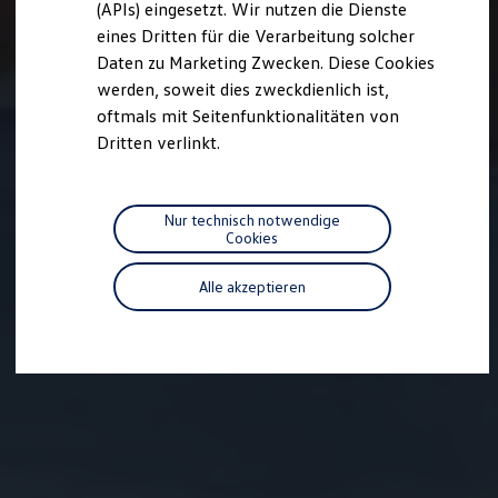
(APIs) eingesetzt. Wir nutzen die Dienste
Motorenöl und Flüssigkeiten
eines Dritten für die Verarbeitung solcher
Räder und Reifen
Pannen- und Unfallhilfe
Daten zu Marketing Zwecken. Diese Cookies
Economy Service
werden, soweit dies zweckdienlich ist,
Volkswagen Teile
oftmals mit Seitenfunktionalitäten von
Zubehör
Modellspezifisches Zubehör
Dritten verlinkt.
Schutz und Pflege
Transport
Entertainment und Elektronik
Individualisieren
Nur technisch notwendige
Wallbox und Ladekabel
Cookies
Digitale Extras
Dienste für Ihr Modell finden
Alle akzeptieren
Volkswagen Apps, Login und Shop
Handy und Fahrzeug verbinden
Updates für Software, Karten und Radio
Über Ihr Auto
Vorgängermodelle
Kundeninformationen
Volkswagen Kundenbetreuung
Warn- und Kontrollleuchten
Assistenzsysteme
Digitale Betriebsanleitung
Live Beratung