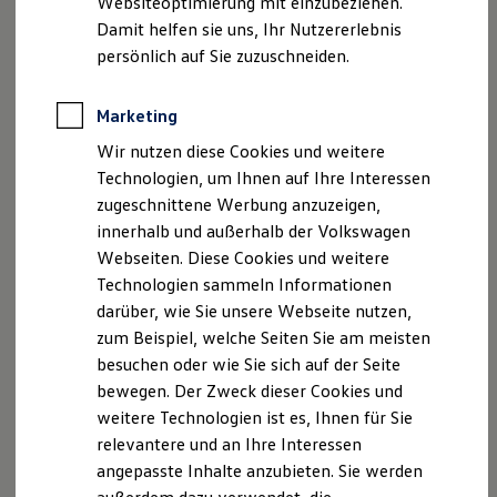
Websiteoptimierung mit einzubeziehen.
Elektrofahrzeugkonzepte
Damit helfen sie uns, Ihr Nutzererlebnis
ID. EVERY1
Reichweite
persönlich auf Sie zuzuschneiden.
Reichweite der ID. Modelle
Impressum
Nutzungsbedingungen
Reichweite im Winter
Datenschutzerklärungen
Cookie-Richtlinie
Rekuperation
Marketing
Laden
Lizenzhinweise Dritter
Wir nutzen diese Cookies und weitere
Laden unterwegs
Angaben zum Digital Services Act (DSA)
EU Data Act
Laden Zuhause
Technologien, um Ihnen auf Ihre Interessen
Produktsicherheitsinformationen
Vertrag Widerrufen
Ladestationen finden
zugeschnittene Werbung anzuzeigen,
Ladezeitensimulator
innerhalb und außerhalb der Volkswagen
Batterie
Sicherheit
Webseiten. Diese Cookies und weitere
Garantie und Lebensdauer
Disclaimer von Volkswagen AG
Technologien sammeln Informationen
Nachhaltigkeit
darüber, wie Sie unsere Webseite nutzen,
Technologie
Die in dieser Darstellung gezeigten Fahrzeuge und
Kosten und Kauf
Ausstattungen können in einzelnen Details vom aktuellen
zum Beispiel, welche Seiten Sie am meisten
Verbrauchskosten
deutschen Lieferprogramm abweichen. Abgebildet sind
besuchen oder wie Sie sich auf der Seite
Kaufoptionen
teilweise Sonderausstattungen der Fahrzeuge gegen
bewegen. Der Zweck dieser Cookies und
E-Auto-Förderung
Mehrpreis.
Software und Konnektivität
weitere Technologien ist es, Ihnen für Sie
Bitte beachten Sie auch unseren Konfigurator für eine
Die ID. Software 6
relevantere und an Ihre Interessen
ID. Software Versionen und Updates
Übersicht der aktuell verfügbaren Modelle und Ausstattungen.
angepasste Inhalte anzubieten. Sie werden
Digitale Extras
Die angegebenen Verbrauchs- und Emissionswerte beziehen
Schnittstellen zu Ihrem ID.