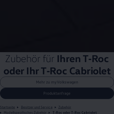
Zubehör
für
Ihren
T‑Roc
oder Ihr
T‑Roc
Cabriolet
Mehr zu myVolkswagen
Produktanfrage
Startseite
Besitzer und Service
Zubehör
Modellspezifisches Zubehör
T-Roc oder T-Roc Cabriolet