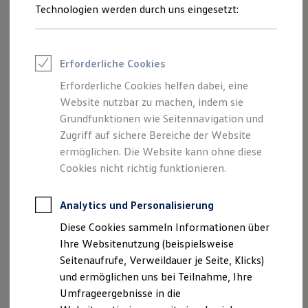
Reifenpakete
Technologien werden durch uns eingesetzt:
Leasing
Sportliches Auftreten mit diesen Leichtmetallfelgen aus
Leasing-Angebote
dem R-Programm – die glanzgedrehten Felgen in Dark
Gebrauchtwagen Leasing
Graphite Metallic unterstreichen mit ihrem 5-
Junge Gebrauchtwagen-Leasing
Erforderliche Cookies
Elektroauto Leasing
Doppelspeichen-Design die Dynamik des Fahrzeugs. Fragen
Kleinwagen-Leasing
Sie die Felgen gern bei Ihrem
Erforderliche Cookies helfen dabei, eine
Volkswagen
Partner an.
Leasing ohne Anzahlung
Website nutzbar zu machen, indem sie
Finanzierung
19-Zoll-Leichtmetallfelgen „Suzuka“ anfragen
Autokredit mit Schlussrate
Grundfunktionen wie Seitennavigation und
Versicherungen und Garantien
Zugriff auf sichere Bereiche der Website
Kfz-Versicherung
ermöglichen. Die Website kann ohne diese
Restschuldversicherungen
Garantien
Cookies nicht richtig funktionieren.
Wartungsverträge
Geschäftskunden
Professional Class bei Volkswagen
Analytics und Personalisierung
Großkunden
Diese Cookies sammeln Informationen über
Behörden
Direktkunden
Ihre Websitenutzung (beispielsweise
Sonderfahrzeuge
Seitenaufrufe, Verweildauer je Seite, Klicks)
Anpfiff zum Gewinn
und ermöglichen uns bei Teilnahme, Ihre
Elektromobilität
Elektroautos
Umfrageergebnisse in die
ID. Tutorials