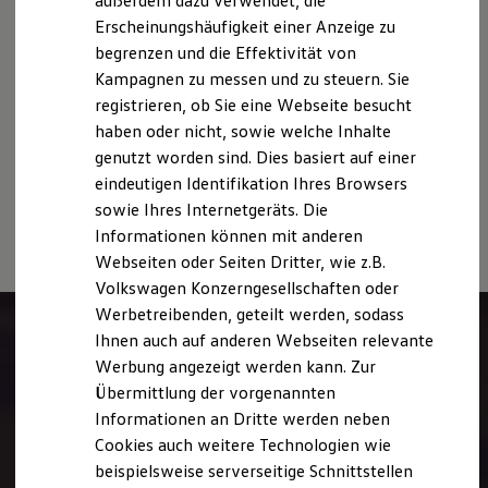
außerdem dazu verwendet, die
Hybridautos
sich nicht auf ein einzelnes Fahrzeug und sind nicht Bestandteil
Erscheinungshäufigkeit einer Anzeige zu
Marke und Erlebnis
des Angebots, sondern dienen allein Vergleichszwecken
begrenzen und die Effektivität von
Volkswagen R und R Experience
zwischen den verschiedenen Fahrzeugtypen.
R-Modelle
Kampagnen zu messen und zu steuern. Sie
Zusatzausstattungen und
Zubehör
(Anbauteile, Reifenformat
R Experience
registrieren, ob Sie eine Webseite besucht
usw.) können relevante Fahrzeugparameter, wie
z. B.
Gewicht,
Driving Experience
Rollwiderstand und Aerodynamik verändern und neben
haben oder nicht, sowie welche Inhalte
Volkswagen entdecken
Werkbesichtigung
Witterungs- und Verkehrsbedingungen sowie dem
genutzt worden sind. Dies basiert auf einer
Factory visit
individuellen Fahrverhalten den Kraftstoffverbrauch, den
eindeutigen Identifikation Ihres Browsers
Lifestyle Shop
Stromverbrauch, die CO₂-Emissionen und die
sowie Ihres Internetgeräts. Die
T-Roc Kollektion
Fahrleistungswerte eines Fahrzeugs beeinflussen.
Golf Kollektion
Informationen können mit anderen
ID. Kollektion
Webseiten oder Seiten Dritter, wie z.B.
Volkswagen Kollektion
Volkswagen Konzerngesellschaften oder
R-Kollektion
GTI Kollektion
Werbetreibenden, geteilt werden, sodass
Fußball Drop
Ihnen auch auf anderen Webseiten relevante
we drive football
Werbung angezeigt werden kann. Zur
#wedriveproud
Besitzer und Service
Übermittlung der vorgenannten
myVolkswagen
Informationen an Dritte werden neben
Software Updates
Cookies auch weitere Technologien wie
Service und Ersatzteile
Inspektion und HU/AU
beispielsweise serverseitige Schnittstellen
Reparaturen und Checks