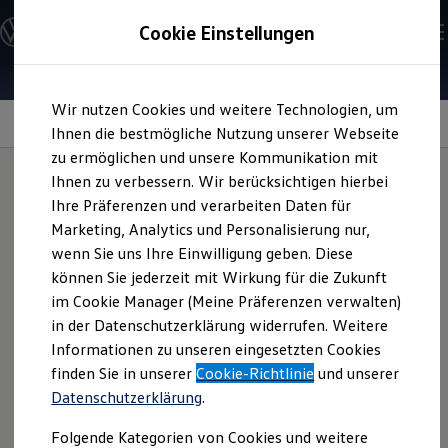
Modelle und Konfigurator
Cookie Einstellungen
Konfigurator
Modelle vergleichen
Konfiguration laden
Zum
Zum
Autosuche
Wir nutzen Cookies und weitere Technologien, um
Hauptinhalt
Footer
Elektroautos
springen
springen
Information
Ihnen die bestmögliche Nutzung unserer Webseite
ENERGY Sondermodelle
Nutzfahrzeuge
zu ermöglichen und unsere Kommunikation mit
SUV und CUV
Ihnen zu verbessern. Wir berücksichtigen hierbei
Familienautos
Ihre Präferenzen und verarbeiten Daten für
Kombis
19-Zoll-
Kompaktwagen
Marketing, Analytics und Personalisierung nur,
Sportwagen
wenn Sie uns Ihre Einwilligung geben. Diese
Schnell verfügbare Fahrzeuge
Leichtmetallfelgen
Angebote und Produkte
können Sie jederzeit mit Wirkung für die Zukunft
Aktuelle Angebote
im Cookie Manager (Meine Präferenzen verwalten)
„Suzuka“
für Ihren
E-Auto-Förderung
in der Datenschutzerklärung widerrufen. Weitere
Volkswagen Marktplatz
Informationen zu unseren eingesetzten Cookies
Die ENERGY Sondermodelle
T‑Roc
oder Ihr
T‑Roc
Junge Gebrauchtwagen und Gebrauchtwagen
finden Sie in unserer
Cookie-Richtlinie
und unserer
Volkswagen Zertifizierte Gebrauchtwagen
Datenschutzerklärung
.
Elektromobilität bei Gebrauchtwagen
Cabriolet
Zubehör- und Serviceangebote
Folgende Kategorien von Cookies und weitere
Saisonangebote