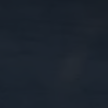
Magazin
Lifestyle
Transport
Familie
Elektromobilität
Volkswagen R
Pannen- und Unfallhilfe
Volkswagen Kundenbetreuung