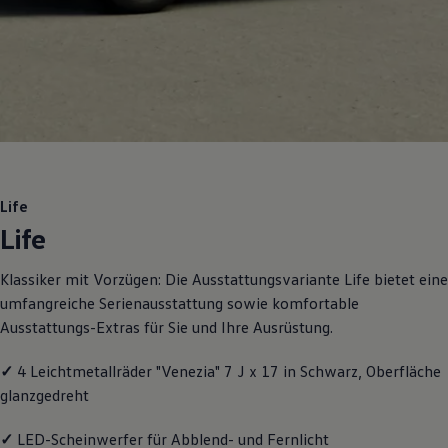
Motorenöl und Flüssigkeiten
Räder und Reifen
Pannen- und Unfallhilfe
Economy Service
Volkswagen Teile
Zubehör
Modellspezifisches Zubehör
Schutz und Pflege
Transport
Entertainment und Elektronik
Individualisieren
Life
Wallbox und Ladekabel
Life
Digitale Extras
Dienste für Ihr Modell finden
Volkswagen Apps, Login und Shop
Klassiker mit Vorzügen: Die Ausstattungsvariante Life bietet eine
Handy und Fahrzeug verbinden
umfangreiche Serienausstattung sowie komfortable
Updates für Software, Karten und Radio
Über Ihr Auto
Ausstattungs-Extras für Sie und Ihre Ausrüstung.
Vorgängermodelle
Kundeninformationen
✓
4 Leichtmetallräder "Venezia" 7 J x 17 in Schwarz, Oberfläche
Volkswagen Kundenbetreuung
Warn- und Kontrollleuchten
glanzgedreht
Assistenzsysteme
Digitale Betriebsanleitung
✓
LED-Scheinwerfer für Abblend- und Fernlicht
Live Beratung