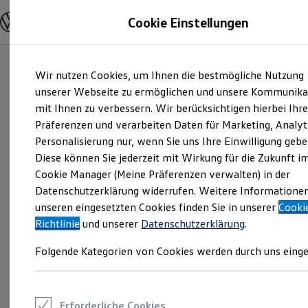
Modelle und Konfigurator
Cookie Einstellungen
Konfigurator
Modelle vergleichen
Konfiguration laden
Zum
Zum
Autosuche
Wir nutzen Cookies, um Ihnen die bestmögliche Nutzung
Hauptinhalt
Footer
Elektroautos
springen
springen
unserer Webseite zu ermöglichen und unsere Kommunika
ENERGY Sondermodelle
Nutzfahrzeuge
mit Ihnen zu verbessern. Wir berücksichtigen hierbei Ihr
SUV und CUV
Präferenzen und verarbeiten Daten für Marketing, Analyt
Familienautos
Personalisierung nur, wenn Sie uns Ihre Einwilligung gebe
Kombis
Kompaktwagen
Diese können Sie jederzeit mit Wirkung für die Zukunft i
Sportwagen
Cookie Manager (Meine Präferenzen verwalten) in der
Schnell verfügbare Fahrzeuge
Angebote und Produkte
Datenschutzerklärung widerrufen. Weitere Informatione
Aktuelle Angebote
unseren eingesetzten Cookies finden Sie in unserer
Cooki
E-Auto-Förderung
Richtlinie
und unserer
Datenschutzerklärung
.
Volkswagen Marktplatz
Die ENERGY Sondermodelle
Folgende Kategorien von Cookies werden durch uns einge
Junge Gebrauchtwagen und Gebrauchtwagen
Volkswagen Zertifizierte Gebrauchtwagen
Elektromobilität bei Gebrauchtwagen
Zubehör- und Serviceangebote
Saisonangebote
Erforderliche Cookies