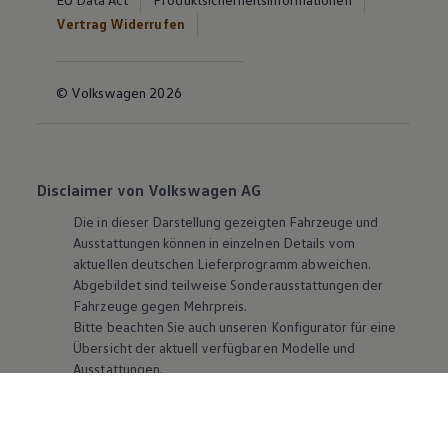
Vertrag Widerrufen
© Volkswagen 2026
Disclaimer von Volkswagen AG
Die in dieser Darstellung gezeigten Fahrzeuge und
Ausstattungen können in einzelnen Details vom
aktuellen deutschen Lieferprogramm abweichen.
Abgebildet sind teilweise Sonderausstattungen der
Fahrzeuge gegen Mehrpreis.
Bitte beachten Sie auch unseren Konfigurator für eine
Übersicht der aktuell verfügbaren Modelle und
Ausstattungen.
Die angegebenen Verbrauchs- und Emissionswerte
beziehen sich nicht auf ein einzelnes Fahrzeug und sind
nicht Bestandteil des Angebots, sondern dienen allein