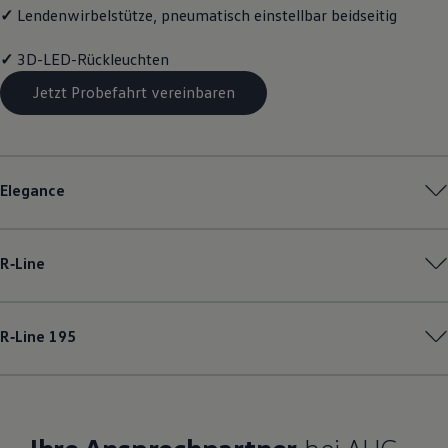
✓
Lendenwirbelstütze, pneumatisch einstellbar beidseitig
✓
3D-LED-Rückleuchten
Jetzt Probefahrt vereinbaren
Elegance
R‑Line
R‑Line
195
Ihre Ansprechpartner
bei AHG