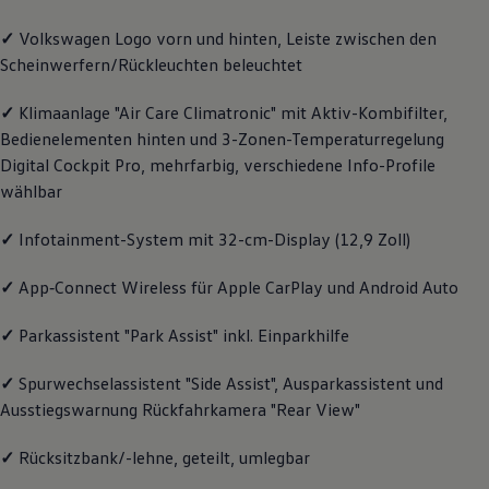
Magazin
✓
Volkswagen
Logo vorn und hinten, Leiste zwischen den
Lifestyle
Transport
Scheinwerfern/Rückleuchten beleuchtet
Familie
Elektromobilität
✓
Klimaanlage "Air Care Climatronic" mit Aktiv-Kombifilter,
Volkswagen R
Pannen- und Unfallhilfe
Bedienelementen hinten und 3-Zonen-Temperaturregelung
Volkswagen Kundenbetreuung
Digital Cockpit Pro, mehrfarbig, verschiedene Info-Profile
wählbar
✓
Infotainment-System mit 32-cm-Display (12,9 Zoll)
✓
App‑Connect
Wireless für Apple
CarPlay
und
Android
Auto
✓
Parkassistent "Park Assist" inkl. Einparkhilfe
✓
Spurwechselassistent "Side Assist", Ausparkassistent und
Ausstiegswarnung Rückfahrkamera "Rear View"
✓
Rücksitzbank/-lehne, geteilt, umlegbar