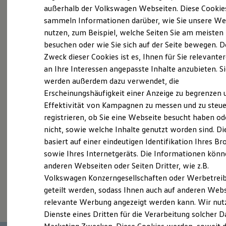
Elektrofahrzeugkonzepte
außerhalb der Volkswagen Webseiten. Diese Cookie
Probefahrt vereinbaren
ID. EVERY1
sammeln Informationen darüber, wie Sie unsere We
Reichweite
nutzen, zum Beispiel, welche Seiten Sie am meisten
Reichweite der ID. Modelle
Reichweite im Winter
besuchen oder wie Sie sich auf der Seite bewegen. D
Rekuperation
Zweck dieser Cookies ist es, Ihnen für Sie relevante
Laden
an Ihre Interessen angepasste Inhalte anzubieten. S
Fahrzeugangebot anfordern
Laden unterwegs
Laden Zuhause
werden außerdem dazu verwendet, die
Ladestationen finden
Erscheinungshäufigkeit einer Anzeige zu begrenzen 
Ladezeitensimulator
Effektivität von Kampagnen zu messen und zu steue
Batterie
Sicherheit
registrieren, ob Sie eine Webseite besucht haben od
Garantie und Lebensdauer
Servicetermin buchen
nicht, sowie welche Inhalte genutzt worden sind. Di
Nachhaltigkeit
basiert auf einer eindeutigen Identifikation Ihres B
Technologie
Kosten und Kauf
sowie Ihres Internetgeräts. Die Informationen kön
Verbrauchskosten
anderen Webseiten oder Seiten Dritter, wie z.B.
Kaufoptionen
Volkswagen Konzerngesellschaften oder Werbetrei
E-Auto-Förderung
Serviceanfrage stellen
Software und Konnektivität
geteilt werden, sodass Ihnen auch auf anderen Web
Die ID. Software 6
relevante Werbung angezeigt werden kann. Wir nut
ID. Software Versionen und Updates
Dienste eines Dritten für die Verarbeitung solcher D
Digitale Extras
Schnittstellen zu Ihrem ID.