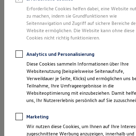
Reifenpakete
Leasing
Erforderliche Cookies helfen dabei, eine Website nu
Leasing-Angebote
zu machen, indem sie Grundfunktionen wie
Mehr Raum für alle(s).
Gebrauchtwagen Leasing
Seitennavigation und Zugriff auf sichere Bereiche de
Junge Gebrauchtwagen-Leasing
Elektroauto Leasing
Website ermöglichen. Die Website kann ohne diese
Der Tayron.
Kleinwagen-Leasing
Cookies nicht richtig funktionieren.
Leasing ohne Anzahlung
Finanzierung
Autokredit mit Schlussrate
Analytics und Personalisierung
Versicherungen und Garantien
Kfz-Versicherung
Diese Cookies sammeln Informationen über Ihre
Restschuldversicherungen
Websitenutzung (beispielsweise Seitenaufrufe,
Garantien
Verweildauer je Seite, Klicks) und ermöglichen uns b
Wartungsverträge
Geschäftskunden
Teilnahme, Ihre Umfrageergebnisse in die
Professional Class bei Volkswagen
Websiteoptimierung mit einzubeziehen. Damit helfe
Großkunden
uns, Ihr Nutzererlebnis persönlich auf Sie zuzuschne
Behörden
(
Impressum & Rechtliches
)
Direktkunden
Sonderfahrzeuge
Marketing
Anpfiff zum Gewinn
Elektromobilität
Wir nutzen diese Cookies, um Ihnen auf Ihre Intere
Elektroautos
zugeschnittene Werbung anzuzeigen, innerhalb und
ID. Tutorials