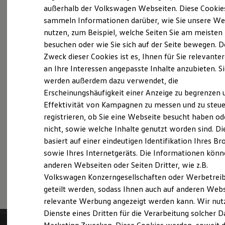
Probefahrt vereinbaren
Der neue ID. Polo
außerhalb der Volkswagen Webseiten. Diese Cookie
Der neue ID.3 Neo
sammeln Informationen darüber, wie Sie unsere We
Der ID.4
nutzen, zum Beispiel, welche Seiten Sie am meisten
Der ID.4 GTX
Der ID.5 GTX
besuchen oder wie Sie sich auf der Seite bewegen. D
Der ID.7
Zweck dieser Cookies ist es, Ihnen für Sie relevante
Fahrzeugangebot anfordern
Der ID.7 GTX
an Ihre Interessen angepasste Inhalte anzubieten. S
Der ID.7 Tourer
Der ID.7 GTX Tourer
werden außerdem dazu verwendet, die
Der ID. Buzz
Erscheinungshäufigkeit einer Anzeige zu begrenzen 
Der neue ID. Cross
Effektivität von Kampagnen zu messen und zu steue
Elektrofahrzeugkonzepte
Servicetermin buchen
ID. EVERY1
registrieren, ob Sie eine Webseite besucht haben od
Reichweite
nicht, sowie welche Inhalte genutzt worden sind. Di
Reichweite der ID. Modelle
basiert auf einer eindeutigen Identifikation Ihres B
Reichweite im Winter
Rekuperation
sowie Ihres Internetgeräts. Die Informationen kön
Laden
anderen Webseiten oder Seiten Dritter, wie z.B.
Serviceanfrage stellen
Laden unterwegs
Volkswagen Konzerngesellschaften oder Werbetrei
Laden Zuhause
Ladestationen finden
geteilt werden, sodass Ihnen auch auf anderen Web
Ladezeitensimulator
relevante Werbung angezeigt werden kann. Wir nut
Batterie
Dienste eines Dritten für die Verarbeitung solcher D
Sicherheit
Garantie und Lebensdauer