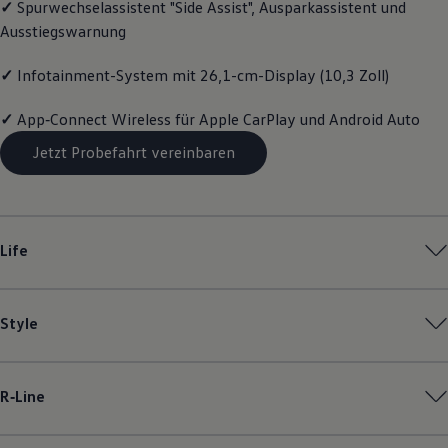
✓
Spurwechselassistent "Side Assist", Ausparkassistent und
Volkswagen Apps, Login und Shop
Ausstiegswarnung
Handy und Fahrzeug verbinden
Updates für Software, Karten und Radio
Über Ihr Auto
✓
Infotainment-System mit 26,1-cm-Display (10,3 Zoll)
Vorgängermodelle
Kundeninformationen
✓
App‑Connect
Wireless für Apple
CarPlay
und
Android
Auto
Volkswagen Kundenbetreuung
Warn- und Kontrollleuchten
Jetzt Probefahrt vereinbaren
Assistenzsysteme
Digitale Betriebsanleitung
Live Beratung
Magazin
Lifestyle
Life
Transport
Familie
Elektromobilität
Volkswagen R
Pannen- und Unfallhilfe
Style
Volkswagen Kundenbetreuung
R‑Line