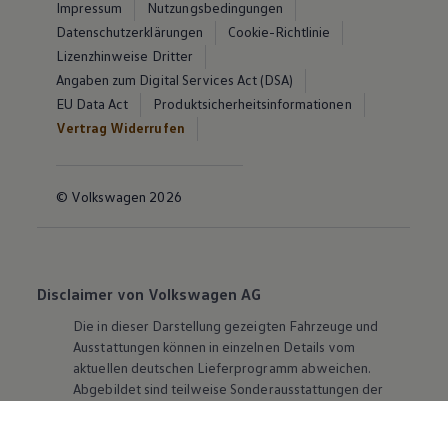
Impressum
Nutzungsbedingungen
Datenschutzerklärungen
Cookie-Richtlinie
Lizenzhinweise Dritter
Angaben zum Digital Services Act (DSA)
EU Data Act
Produktsicherheitsinformationen
Vertrag Widerrufen
© Volkswagen 2026
Disclaimer von Volkswagen AG
Die in dieser Darstellung gezeigten Fahrzeuge und
Ausstattungen können in einzelnen Details vom
aktuellen deutschen Lieferprogramm abweichen.
Abgebildet sind teilweise Sonderausstattungen der
Fahrzeuge gegen Mehrpreis.
Bitte beachten Sie auch unseren Konfigurator für eine