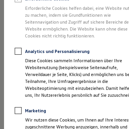
Reifenpakete
Leasing
Erforderliche Cookies helfen dabei, eine Website nu
Leasing-Angebote
zu machen, indem sie Grundfunktionen wie
Der T-Roc
Gebrauchtwagen Leasing
Seitennavigation und Zugriff auf sichere Bereiche de
Junge Gebrauchtwagen-Leasing
Elektroauto Leasing
Website ermöglichen. Die Website kann ohne diese
Kleinwagen-Leasing
Cookies nicht richtig funktionieren.
Leasing ohne Anzahlung
Finanzierung
Autokredit mit Schlussrate
Analytics und Personalisierung
Versicherungen und Garantien
Kfz-Versicherung
Diese Cookies sammeln Informationen über Ihre
Restschuldversicherungen
Websitenutzung (beispielsweise Seitenaufrufe,
Garantien
Verweildauer je Seite, Klicks) und ermöglichen uns b
Wartungsverträge
Geschäftskunden
Teilnahme, Ihre Umfrageergebnisse in die
Professional Class bei Volkswagen
Websiteoptimierung mit einzubeziehen. Damit helfe
Großkunden
(
Impressum & Rechtliches
)
uns, Ihr Nutzererlebnis persönlich auf Sie zuzuschne
Behörden
Direktkunden
Sonderfahrzeuge
Marketing
Anpfiff zum Gewinn
Elektromobilität
Wir nutzen diese Cookies, um Ihnen auf Ihre Intere
Elektroautos
zugeschnittene Werbung anzuzeigen, innerhalb und
ID. Tutorials