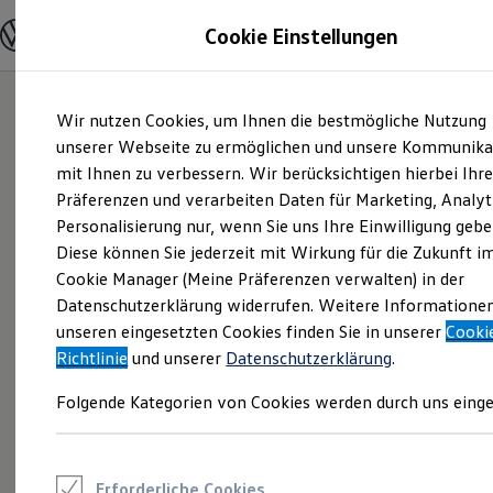
Modelle und Konfigurator
Cookie Einstellungen
Konfigurator
Modelle vergleichen
Konfiguration laden
Zum
Zum
Autosuche
Wir nutzen Cookies, um Ihnen die bestmögliche Nutzung
Hauptinhalt
Footer
Elektroautos
springen
springen
unserer Webseite zu ermöglichen und unsere Kommunika
ENERGY Sondermodelle
Nutzfahrzeuge
mit Ihnen zu verbessern. Wir berücksichtigen hierbei Ihr
SUV und CUV
Präferenzen und verarbeiten Daten für Marketing, Analyt
Familienautos
Personalisierung nur, wenn Sie uns Ihre Einwilligung gebe
Kombis
Kompaktwagen
Diese können Sie jederzeit mit Wirkung für die Zukunft i
Sportwagen
Cookie Manager (Meine Präferenzen verwalten) in der
Schnell verfügbare Fahrzeuge
Angebote und Produkte
Datenschutzerklärung widerrufen. Weitere Informatione
Aktuelle Angebote
unseren eingesetzten Cookies finden Sie in unserer
Cooki
E-Auto-Förderung
Richtlinie
und unserer
Datenschutzerklärung
.
Volkswagen Marktplatz
Die ENERGY Sondermodelle
Folgende Kategorien von Cookies werden durch uns einge
Junge Gebrauchtwagen und Gebrauchtwagen
Volkswagen Zertifizierte Gebrauchtwagen
Elektromobilität bei Gebrauchtwagen
Zubehör- und Serviceangebote
Saisonangebote
Erforderliche Cookies