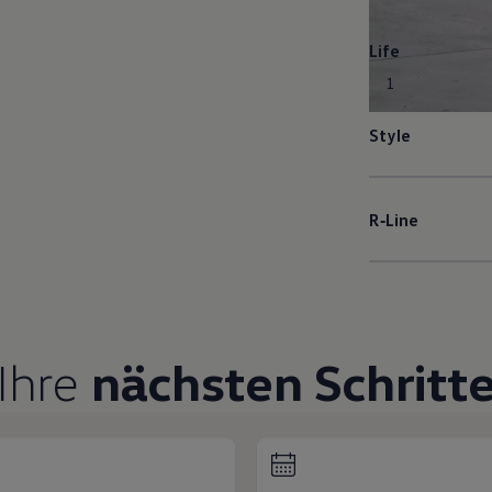
Life
1
Style
R‑Line
Ihre
nächsten Schritt