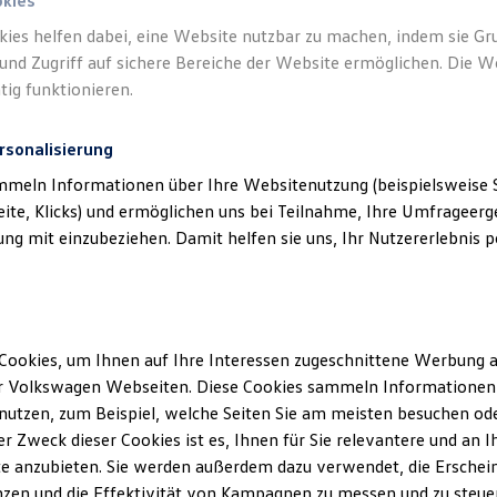
okies
kies helfen dabei, eine Website nutzbar zu machen, indem sie G
und Zugriff auf sichere Bereiche der Website ermöglichen. Die W
tig funktionieren.
rsonalisierung
mmeln Informationen über Ihre Websitenutzung (beispielsweise S
eite, Klicks) und ermöglichen uns bei Teilnahme, Ihre Umfrageerge
g mit einzubeziehen. Damit helfen sie uns, Ihr Nutzererlebnis pe
Cookies, um Ihnen auf Ihre Interessen zugeschnittene Werbung a
r Volkswagen Webseiten. Diese Cookies sammeln Informationen 
utzen, zum Beispiel, welche Seiten Sie am meisten besuchen oder
r Zweck dieser Cookies ist es, Ihnen für Sie relevantere und an I
e anzubieten. Sie werden außerdem dazu verwendet, die Erschein
Trend
zen und die Effektivität von Kampagnen zu messen und zu steuern