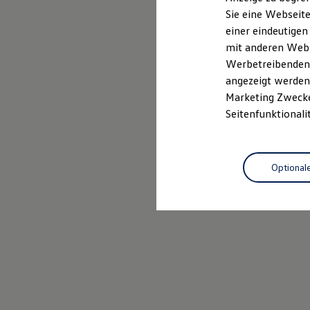
Elektrofahrzeugkonzepte
Sie eine Webseite
ID. EVERY1
einer eindeutigen
Reichweite
Reichweite der ID. Modelle
mit anderen Webse
Reichweite im Winter
Werbetreibenden,
Rekuperation
angezeigt werden 
Laden
Laden unterwegs
Marketing Zwecken
Laden Zuhause
Seitenfunktionali
Ladestationen finden
Ladezeitensimulator
Batterie
Sicherheit
Optional
Garantie und Lebensdauer
Nachhaltigkeit
Technologie
Kosten und Kauf
Verbrauchskosten
Kaufoptionen
E-Auto-Förderung
Software und Konnektivität
Die ID. Software 6
ID. Software Versionen und Updates
Digitale Extras
Schnittstellen zu Ihrem ID.