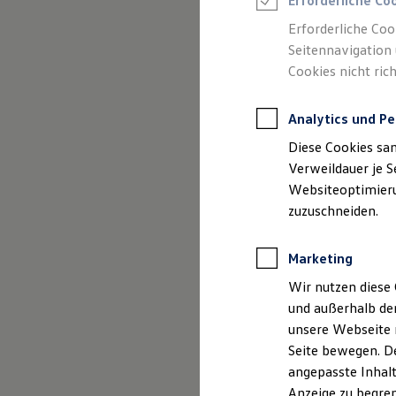
Erforderliche Co
Reifenpakete
Leasing
Erforderliche Coo
Leasing-Angebote
Seitennavigation 
(
Impressum & Rechtliches
)
Gebrauchtwagen Leasing
Cookies nicht rich
Junge Gebrauchtwagen-Leasing
Elektroauto Leasing
Kleinwagen-Leasing
Analytics und Pe
Leasing ohne Anzahlung
Finanzierung
Diese Cookies sa
Autokredit mit Schlussrate
Versicherungen und Garantien
Verweildauer je S
Kfz-Versicherung
Websiteoptimierun
Restschuldversicherungen
zuzuschneiden.
Garantien
Wartungsverträge
Geschäftskunden
Marketing
Professional Class bei Volkswagen
Großkunden
Wir nutzen diese 
Behörden
und außerhalb de
Direktkunden
Sonderfahrzeuge
unsere Webseite n
Anpfiff zum Gewinn
Seite bewegen. De
Elektromobilität
angepasste Inhalt
Elektroautos
ID. Tutorials
Anzeige zu begren