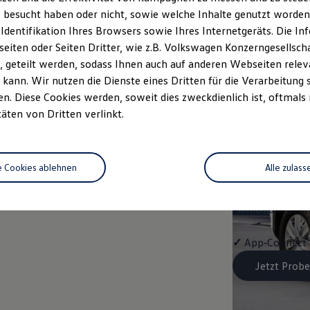
Trend
 besucht haben oder nicht, sowie welche Inhalte genutzt worden s
 Identifikation Ihres Browsers sowie Ihres Internetgeräts. Die 
Ausstattung mit
iten oder Seiten Dritter, wie z.B. Volkswagen Konzerngesellsch
 geteilt werden, sodass Ihnen auch auf anderen Webseiten rel
✓
LED-Scheinwe
kann. Wir nutzen die Dienste eines Dritten für die Verarbeitung 
. Diese Cookies werden, soweit dies zweckdienlich ist, oftmals
✓
Klimaanlage "
täten von Dritten verlinkt.
✓
Schlüssellose
e Cookies ablehnen
Alle zulass
✓
Spurwechselas
✓
Infotainment-
✓
App‑Connect
Jetzt Probe