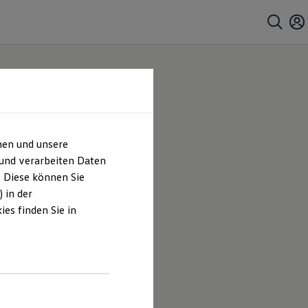
hen und unsere
 und verarbeiten Daten
. Diese können Sie
 in der
es finden Sie in