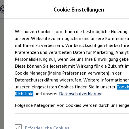
Modelle und Konfigurator
Cookie Einstellungen
Konfigurator
Modelle vergleichen
Konfiguration laden
Zum
Zum
Autosuche
Wir nutzen Cookies, um Ihnen die bestmögliche Nutzung
Hauptinhalt
Footer
Elektroautos
springen
springen
unserer Webseite zu ermöglichen und unsere Kommunika
ENERGY Sondermodelle
Nutzfahrzeuge
mit Ihnen zu verbessern. Wir berücksichtigen hierbei Ihr
SUV und CUV
Präferenzen und verarbeiten Daten für Marketing, Analyt
Familienautos
Personalisierung nur, wenn Sie uns Ihre Einwilligung gebe
Kombis
Kompaktwagen
Diese können Sie jederzeit mit Wirkung für die Zukunft i
Sportwagen
Cookie Manager (Meine Präferenzen verwalten) in der
Schnell verfügbare Fahrzeuge
Angebote und Produkte
Datenschutzerklärung widerrufen. Weitere Informatione
Aktuelle Angebote
unseren eingesetzten Cookies finden Sie in unserer
Cooki
E-Auto-Förderung
Richtlinie
und unserer
Datenschutzerklärung
.
Volkswagen Marktplatz
Die ENERGY Sondermodelle
Folgende Kategorien von Cookies werden durch uns einge
Junge Gebrauchtwagen und Gebrauchtwagen
Volkswagen Zertifizierte Gebrauchtwagen
Elektromobilität bei Gebrauchtwagen
Zubehör- und Serviceangebote
Saisonangebote
Erforderliche Cookies