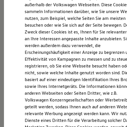
Probefahrt vereinbaren
Elektrofahrzeugkonzepte
außerhalb der Volkswagen Webseiten. Diese Cookie
ID. EVERY1
sammeln Informationen darüber, wie Sie unsere We
Reichweite
nutzen, zum Beispiel, welche Seiten Sie am meisten
Reichweite der ID. Modelle
Reichweite im Winter
besuchen oder wie Sie sich auf der Seite bewegen. D
Rekuperation
Zweck dieser Cookies ist es, Ihnen für Sie relevante
Fahrzeugangebot anfordern
Laden
an Ihre Interessen angepasste Inhalte anzubieten. S
Laden unterwegs
Laden Zuhause
werden außerdem dazu verwendet, die
Ladestationen finden
Erscheinungshäufigkeit einer Anzeige zu begrenzen 
Ladezeitensimulator
Effektivität von Kampagnen zu messen und zu steue
Batterie
Servicetermin buchen
Sicherheit
registrieren, ob Sie eine Webseite besucht haben od
Garantie und Lebensdauer
nicht, sowie welche Inhalte genutzt worden sind. Di
Nachhaltigkeit
basiert auf einer eindeutigen Identifikation Ihres B
Technologie
Kosten und Kauf
sowie Ihres Internetgeräts. Die Informationen kön
Verbrauchskosten
anderen Webseiten oder Seiten Dritter, wie z.B.
Servicetermin buchen
Kaufoptionen
Volkswagen Konzerngesellschaften oder Werbetrei
E-Auto-Förderung
Software und Konnektivität
geteilt werden, sodass Ihnen auch auf anderen Web
Die ID. Software 6
relevante Werbung angezeigt werden kann. Wir nut
ID. Software Versionen und Updates
Dienste eines Dritten für die Verarbeitung solcher D
Digitale Extras
Serviceanfrage stellen
Schnittstellen zu Ihrem ID.