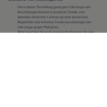
Die in dieser Darstellung gezeigten Fahrzeuge und
Ausstattungen können in einzelnen Details vom
aktuellen deutschen Lieferprogramm abweichen.
Abgebildet sind teilweise Sonderausstattungen der
Fahrzeuge gegen Mehrpreis.
Bitte beachten Sie auch unseren Konfigurator für eine
Übersicht der aktuell verfügbaren Modelle und
Ausstattungen.
Die angegebenen Verbrauchs- und Emissionswerte
beziehen sich nicht auf ein einzelnes Fahrzeug und sind
nicht Bestandteil des Angebots, sondern dienen allein
Vergleichszwecken zwischen den verschiedenen
Fahrzeugtypen. Zusatzausstattungen und
Zubehör
(Anbauteile, Reifenformat usw.) können relevante
Fahrzeugparameter, wie
z. B.
Gewicht, Rollwiderstand
und Aerodynamik verändern und neben Witterungs-
und Verkehrsbedingungen sowie dem individuellen
Fahrverhalten den Kraftstoffverbrauch, den
Stromverbrauch, die CO₂-Emissionen und die
Fahrleistungswerte eines Fahrzeugs beeinflussen.