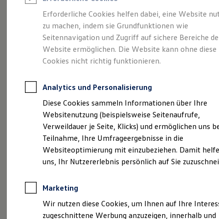
Reifenpakete
Leasing
Erforderliche Cookies helfen dabei, eine Website nu
Leasing-Angebote
zu machen, indem sie Grundfunktionen wie
Der T-Roc
Gebrauchtwagen Leasing
Seitennavigation und Zugriff auf sichere Bereiche de
Junge Gebrauchtwagen-Leasing
Elektroauto Leasing
Website ermöglichen. Die Website kann ohne diese
Kleinwagen-Leasing
Cookies nicht richtig funktionieren.
Leasing ohne Anzahlung
Finanzierung
Autokredit mit Schlussrate
Analytics und Personalisierung
Versicherungen und Garantien
Kfz-Versicherung
Diese Cookies sammeln Informationen über Ihre
Restschuldversicherungen
Websitenutzung (beispielsweise Seitenaufrufe,
Garantien
Verweildauer je Seite, Klicks) und ermöglichen uns b
Wartungsverträge
Geschäftskunden
Teilnahme, Ihre Umfrageergebnisse in die
Professional Class bei Volkswagen
Websiteoptimierung mit einzubeziehen. Damit helfe
Großkunden
(
Impressum & Rechtliches
)
uns, Ihr Nutzererlebnis persönlich auf Sie zuzuschne
Behörden
Direktkunden
Sonderfahrzeuge
Marketing
Anpfiff zum Gewinn
Elektromobilität
Wir nutzen diese Cookies, um Ihnen auf Ihre Intere
Elektroautos
zugeschnittene Werbung anzuzeigen, innerhalb und
ID. Tutorials