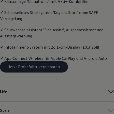
✓
Klimaanlage "Climatronic" mit Aktiv-Kombifilter
Magazin
Lifestyle
✓
Schlüsselloses Startsystem "Keyless Start" ohne SAFE-
Transport
Familie
Verriegelung
Elektromobilität
Volkswagen R
✓
Spurwechselassistent "Side Assist", Ausparkassistent und
Pannen- und Unfallhilfe
Ausstiegswarnung
Volkswagen Kundenbetreuung
✓
Infotainment-System mit 26,1-cm-Display (10,3 Zoll)
✓
App‑Connect
Wireless für Apple
CarPlay
und
Android
Auto
Jetzt Probefahrt vereinbaren
Life
Style