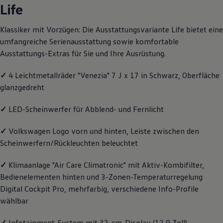
Life
Motorenöl und Flüssigkeiten
Räder und Reifen
Pannen- und Unfallhilfe
Klassiker mit Vorzügen: Die Ausstattungsvariante Life bietet eine
Economy Service
umfangreiche Serienausstattung sowie komfortable
Volkswagen Teile
Zubehör
Ausstattungs-Extras für Sie und Ihre Ausrüstung.
Modellspezifisches Zubehör
Schutz und Pflege
✓
4 Leichtmetallräder "Venezia" 7 J x 17 in Schwarz, Oberfläche
Transport
glanzgedreht
Entertainment und Elektronik
Individualisieren
Wallbox und Ladekabel
✓
LED-Scheinwerfer für Abblend- und Fernlicht
Digitale Extras
Dienste für Ihr Modell finden
✓
Volkswagen
Logo vorn und hinten, Leiste zwischen den
Volkswagen Apps, Login und Shop
Handy und Fahrzeug verbinden
Scheinwerfern/Rückleuchten beleuchtet
Updates für Software, Karten und Radio
Über Ihr Auto
✓
Klimaanlage "Air Care Climatronic" mit Aktiv-Kombifilter,
Vorgängermodelle
Bedienelementen hinten und 3-Zonen-Temperaturregelung
Kundeninformationen
Volkswagen Kundenbetreuung
Digital Cockpit Pro, mehrfarbig, verschiedene Info-Profile
Warn- und Kontrollleuchten
wählbar
Assistenzsysteme
Digitale Betriebsanleitung
✓
Infotainment-System mit 32-cm-Display (12,9 Zoll)
Live Beratung