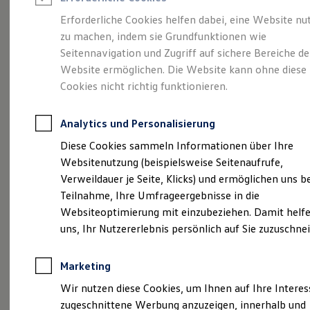
Reifenpakete
Leasing
Erforderliche Cookies helfen dabei, eine Website nu
Leasing-Angebote
zu machen, indem sie Grundfunktionen wie
Mehr Raum für alle(s).
Gebrauchtwagen Leasing
Seitennavigation und Zugriff auf sichere Bereiche de
Junge Gebrauchtwagen-Leasing
Elektroauto Leasing
Website ermöglichen. Die Website kann ohne diese
Der Tayron.
Kleinwagen-Leasing
Cookies nicht richtig funktionieren.
Leasing ohne Anzahlung
Finanzierung
Autokredit mit Schlussrate
Analytics und Personalisierung
Versicherungen und Garantien
Kfz-Versicherung
Diese Cookies sammeln Informationen über Ihre
Restschuldversicherungen
Websitenutzung (beispielsweise Seitenaufrufe,
Garantien
Verweildauer je Seite, Klicks) und ermöglichen uns b
Wartungsverträge
Geschäftskunden
Teilnahme, Ihre Umfrageergebnisse in die
Professional Class bei Volkswagen
Websiteoptimierung mit einzubeziehen. Damit helfe
Großkunden
uns, Ihr Nutzererlebnis persönlich auf Sie zuzuschne
Behörden
(
Impressum & Rechtliches
)
Direktkunden
Sonderfahrzeuge
Marketing
Anpfiff zum Gewinn
Elektromobilität
Wir nutzen diese Cookies, um Ihnen auf Ihre Intere
Elektroautos
zugeschnittene Werbung anzuzeigen, innerhalb und
ID. Tutorials