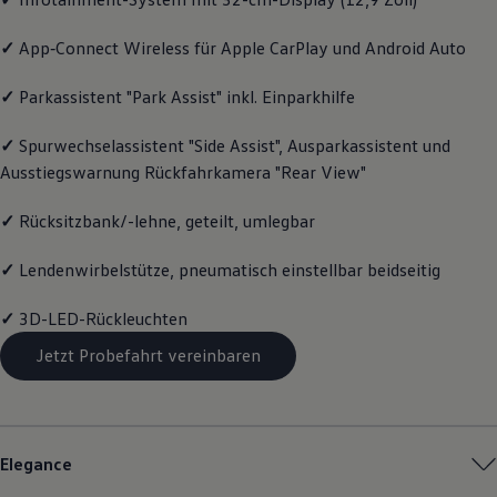
Magazin
Lifestyle
✓
App‑Connect
Wireless für Apple
CarPlay
und
Android
Auto
Transport
Familie
✓
Parkassistent "Park Assist" inkl. Einparkhilfe
Elektromobilität
Volkswagen R
Pannen- und Unfallhilfe
✓
Spurwechselassistent "Side Assist", Ausparkassistent und
Volkswagen Kundenbetreuung
Ausstiegswarnung Rückfahrkamera "Rear View"
✓
Rücksitzbank/-lehne, geteilt, umlegbar
✓
Lendenwirbelstütze, pneumatisch einstellbar beidseitig
✓
3D-LED-Rückleuchten
Jetzt Probefahrt vereinbaren
Elegance