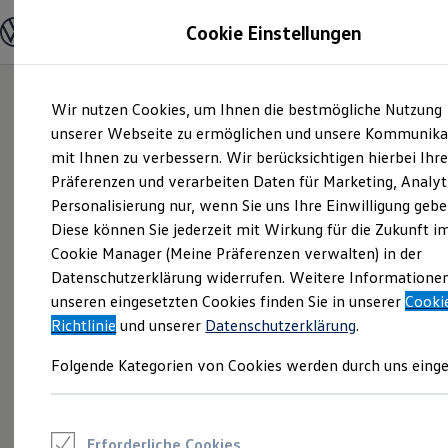
Modelle und Konfigurator
Cookie Einstellungen
Konfigurator
Modelle vergleichen
Konfiguration laden
Zum
Zum
Autosuche
Wir nutzen Cookies, um Ihnen die bestmögliche Nutzung
Hauptinhalt
Footer
Elektroautos
springen
springen
unserer Webseite zu ermöglichen und unsere Kommunika
ENERGY Sondermodelle
Nutzfahrzeuge
mit Ihnen zu verbessern. Wir berücksichtigen hierbei Ihr
SUV und CUV
Präferenzen und verarbeiten Daten für Marketing, Analyt
Familienautos
Personalisierung nur, wenn Sie uns Ihre Einwilligung gebe
Kombis
Kompaktwagen
Diese können Sie jederzeit mit Wirkung für die Zukunft i
Sportwagen
Cookie Manager (Meine Präferenzen verwalten) in der
Schnell verfügbare Fahrzeuge
Angebote und Produkte
Datenschutzerklärung widerrufen. Weitere Informatione
Aktuelle Angebote
unseren eingesetzten Cookies finden Sie in unserer
Cooki
E-Auto-Förderung
Richtlinie
und unserer
Datenschutzerklärung
.
Volkswagen Marktplatz
Die ENERGY Sondermodelle
Folgende Kategorien von Cookies werden durch uns einge
Junge Gebrauchtwagen und Gebrauchtwagen
Volkswagen Zertifizierte Gebrauchtwagen
Elektromobilität bei Gebrauchtwagen
Zubehör- und Serviceangebote
Saisonangebote
Erforderliche Cookies