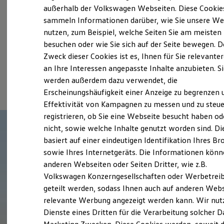
Elektrofahrzeugkonzepte
außerhalb der Volkswagen Webseiten. Diese Cookie
Probefahrt vereinbaren
ID. EVERY1
sammeln Informationen darüber, wie Sie unsere We
Reichweite
nutzen, zum Beispiel, welche Seiten Sie am meisten
Reichweite der ID. Modelle
Reichweite im Winter
besuchen oder wie Sie sich auf der Seite bewegen. D
Rekuperation
Zweck dieser Cookies ist es, Ihnen für Sie relevante
Laden
an Ihre Interessen angepasste Inhalte anzubieten. S
Fahrzeugangebot anfordern
Laden unterwegs
Laden Zuhause
werden außerdem dazu verwendet, die
Ladestationen finden
Erscheinungshäufigkeit einer Anzeige zu begrenzen 
Ladezeitensimulator
Effektivität von Kampagnen zu messen und zu steue
Batterie
Sicherheit
registrieren, ob Sie eine Webseite besucht haben od
Garantie und Lebensdauer
nicht, sowie welche Inhalte genutzt worden sind. Di
Nachhaltigkeit
basiert auf einer eindeutigen Identifikation Ihres B
Technologie
Kosten und Kauf
sowie Ihres Internetgeräts. Die Informationen kön
Verbrauchskosten
anderen Webseiten oder Seiten Dritter, wie z.B.
Kaufoptionen
Volkswagen Konzerngesellschaften oder Werbetrei
E-Auto-Förderung
Software und Konnektivität
geteilt werden, sodass Ihnen auch auf anderen Web
Die ID. Software 6
relevante Werbung angezeigt werden kann. Wir nut
ID. Software Versionen und Updates
Dienste eines Dritten für die Verarbeitung solcher D
Digitale Extras
Schnittstellen zu Ihrem ID.