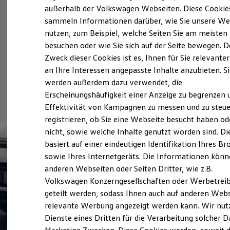
Elektrofahrzeugkonzepte
außerhalb der Volkswagen Webseiten. Diese Cookie
ID. EVERY1
sammeln Informationen darüber, wie Sie unsere We
Reichweite
nutzen, zum Beispiel, welche Seiten Sie am meisten
Reichweite der ID. Modelle
Reichweite im Winter
besuchen oder wie Sie sich auf der Seite bewegen. D
Rekuperation
Zweck dieser Cookies ist es, Ihnen für Sie relevante
Laden
an Ihre Interessen angepasste Inhalte anzubieten. S
Laden unterwegs
Laden Zuhause
werden außerdem dazu verwendet, die
Ladestationen finden
Erscheinungshäufigkeit einer Anzeige zu begrenzen 
Ladezeitensimulator
Effektivität von Kampagnen zu messen und zu steue
Batterie
Sicherheit
registrieren, ob Sie eine Webseite besucht haben od
Garantie und Lebensdauer
nicht, sowie welche Inhalte genutzt worden sind. Di
Nachhaltigkeit
basiert auf einer eindeutigen Identifikation Ihres B
Technologie
Kosten und Kauf
sowie Ihres Internetgeräts. Die Informationen kön
Verbrauchskosten
anderen Webseiten oder Seiten Dritter, wie z.B.
Kaufoptionen
Volkswagen Konzerngesellschaften oder Werbetrei
E-Auto-Förderung
Software und Konnektivität
geteilt werden, sodass Ihnen auch auf anderen Web
Die ID. Software 6
relevante Werbung angezeigt werden kann. Wir nut
ID. Software Versionen und Updates
Dienste eines Dritten für die Verarbeitung solcher D
Digitale Extras
Schnittstellen zu Ihrem ID.