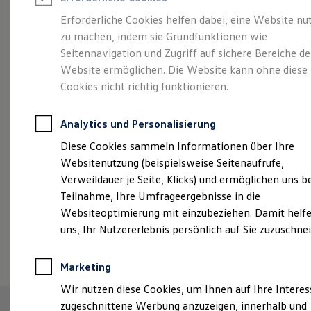
Reifenpakete
Leasing
Erforderliche Cookies helfen dabei, eine Website nu
Leasing-Angebote
zu machen, indem sie Grundfunktionen wie
Abenteuer Leben.
Der
Gebrauchtwagen Leasing
Seitennavigation und Zugriff auf sichere Bereiche de
Junge Gebrauchtwagen-Leasing
Elektroauto Leasing
Website ermöglichen. Die Website kann ohne diese
Tiguan.
Kleinwagen-Leasing
Cookies nicht richtig funktionieren.
Leasing ohne Anzahlung
Finanzierung
Autokredit mit Schlussrate
Analytics und Personalisierung
Versicherungen und Garantien
Kfz-Versicherung
Diese Cookies sammeln Informationen über Ihre
Restschuldversicherungen
Websitenutzung (beispielsweise Seitenaufrufe,
Garantien
Verweildauer je Seite, Klicks) und ermöglichen uns b
Wartungsverträge
Geschäftskunden
Teilnahme, Ihre Umfrageergebnisse in die
Professional Class bei Volkswagen
Websiteoptimierung mit einzubeziehen. Damit helfe
Großkunden
uns, Ihr Nutzererlebnis persönlich auf Sie zuzuschne
Behörden
(
Impressum & Rechtliches
)
Direktkunden
Sonderfahrzeuge
Marketing
Anpfiff zum Gewinn
Elektromobilität
Wir nutzen diese Cookies, um Ihnen auf Ihre Intere
Elektroautos
zugeschnittene Werbung anzuzeigen, innerhalb und
ID. Tutorials