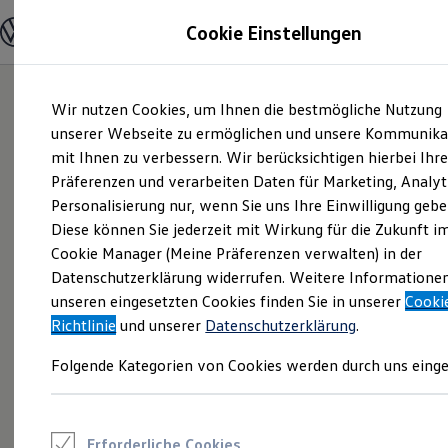
Modelle und Konfigurator
Cookie Einstellungen
Konfigurator
Modelle vergleichen
Konfiguration laden
Zum
Zum
Autosuche
Wir nutzen Cookies, um Ihnen die bestmögliche Nutzung
Hauptinhalt
Footer
Elektroautos
springen
springen
unserer Webseite zu ermöglichen und unsere Kommunika
ENERGY Sondermodelle
Nutzfahrzeuge
mit Ihnen zu verbessern. Wir berücksichtigen hierbei Ihr
SUV und CUV
Präferenzen und verarbeiten Daten für Marketing, Analyt
Familienautos
Personalisierung nur, wenn Sie uns Ihre Einwilligung gebe
Kombis
Kompaktwagen
Diese können Sie jederzeit mit Wirkung für die Zukunft i
Sportwagen
Cookie Manager (Meine Präferenzen verwalten) in der
Schnell verfügbare Fahrzeuge
Angebote und Produkte
Datenschutzerklärung widerrufen. Weitere Informatione
Aktuelle Angebote
unseren eingesetzten Cookies finden Sie in unserer
Cooki
E-Auto-Förderung
Richtlinie
und unserer
Datenschutzerklärung
.
Volkswagen Marktplatz
Die ENERGY Sondermodelle
Folgende Kategorien von Cookies werden durch uns einge
Junge Gebrauchtwagen und Gebrauchtwagen
Volkswagen Zertifizierte Gebrauchtwagen
Elektromobilität bei Gebrauchtwagen
Zubehör- und Serviceangebote
Saisonangebote
Erforderliche Cookies