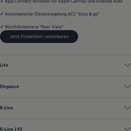
✓
App‑Connect
Wireless für Apple
CarPlay
und
Android
Auto
Motorenöl und Flüssigkeiten
Räder und Reifen
✓
Automatische Distanzregelung ACC "stop & go"
Pannen- und Unfallhilfe
Economy Service
Volkswagen Teile
✓
Rückfahrkamera "Rear View"
Zubehör
Modellspezifisches Zubehör
Jetzt Probefahrt vereinbaren
Schutz und Pflege
Transport
Entertainment und Elektronik
Individualisieren
Wallbox und Ladekabel
Life
Digitale Extras
Dienste für Ihr Modell finden
Volkswagen Apps, Login und Shop
Handy und Fahrzeug verbinden
Elegance
Updates für Software, Karten und Radio
Über Ihr Auto
Vorgängermodelle
Kundeninformationen
R‑Line
Volkswagen Kundenbetreuung
Warn- und Kontrollleuchten
Assistenzsysteme
Digitale Betriebsanleitung
R‑Line
195
Live Beratung