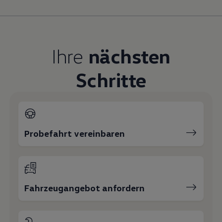
Magazin
Lifestyle
Transport
Familie
Elektromobilität
Ihre
nächsten
Volkswagen R
Pannen- und Unfallhilfe
Volkswagen Kundenbetreuung
Schritte
Probefahrt vereinbaren
Fahrzeugangebot anfordern