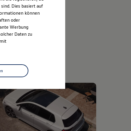
ind. Dies basiert auf
ceanfrage stellen
Informationen können
aften oder
evante Werbung
solcher Daten zu
 mit
en