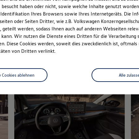
 besucht haben oder nicht, sowie welche Inhalte genutzt worden s
Fahrzeugangebot
Servi
anfordern
 Identifikation Ihres Browsers sowie Ihres Internetgeräts. Die 
iten oder Seiten Dritter, wie z.B. Volkswagen Konzerngesellsch
 geteilt werden, sodass Ihnen auch auf anderen Webseiten rel
kann. Wir nutzen die Dienste eines Dritten für die Verarbeitung 
. Diese Cookies werden, soweit dies zweckdienlich ist, oftmals
Details des Golf
täten von Dritten verlinkt.
e Cookies ablehnen
Alle zulass