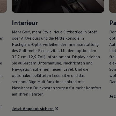
Interieur
P
Mehr
Golf
, mehr Style: Neue Sitzbezüge in Stoff
Den
en
oder ArtVelours und die Mittelkonsole in
opt
Hochglanz-Optik verleihen der Innenausstattung
Auf
des
Golf
mehr Exklusivität. Mit dem optionalen
bie
32,7 cm (12,9 Zoll) Infotainment-Display erleben
fre
ie
Sie außerdem Unterhaltung, Nachrichten und
ele
Navigation auf einem neuen Level. Und die
Son
r.
optionalen belüfteten Ledersitze und das
wol
-
serienmäßige Multifunktionslenkrad mit
Dac
klassischen Drucktasten sorgen für mehr Komfort
auf Ihren Fahrten.
Jet
f
Jetzt Angebot sichern