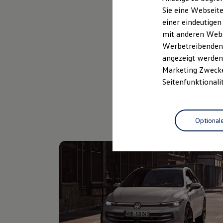
Elektrofahrzeugkonzepte
Sie eine Webseite
ID. EVERY1
Probefahrt vereinbaren
einer eindeutigen
Reichweite
Reichweite der ID. Modelle
mit anderen Webse
Reichweite im Winter
Werbetreibenden,
Rekuperation
angezeigt werden 
Laden
Laden unterwegs
Marketing Zwecken
Laden Zuhause
Seitenfunktionali
Ladestationen finden
Ladezeitensimulator
Batterie
Sicherheit
Optional
Garantie und Lebensdauer
Nachhaltigkeit
Technologie
Kosten und Kauf
Verbrauchskosten
Kaufoptionen
E-Auto-Förderung
Software und Konnektivität
Die ID. Software 6
ID. Software Versionen und Updates
Digitale Extras
Schnittstellen zu Ihrem ID.