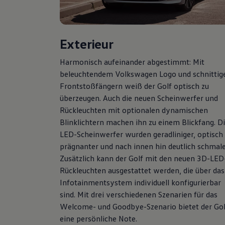
Hybridautos
Marke und Erlebnis
Volkswagen R und R Experience
R-Modelle
Exterieur
R Experience
Driving Experience
Volkswagen entdecken
Harmonisch aufeinander abgestimmt: Mit
Werkbesichtigung
beleuchtendem
Volkswagen
Logo und schnittig
Factory visit
Frontstoßfängern weiß der
Golf
optisch zu
Lifestyle Shop
T-Roc Kollektion
überzeugen. Auch die neuen Scheinwerfer und
Golf Kollektion
Rückleuchten mit optionalen dynamischen
ID. Kollektion
Blinklichtern machen ihn zu einem Blickfang. D
Volkswagen Kollektion
R-Kollektion
LED-Scheinwerfer wurden geradliniger, optisch
GTI Kollektion
prägnanter und nach innen hin deutlich schmale
Fußball Drop
Zusätzlich kann der
Golf
mit den neuen 3D-LED
we drive football
#wedriveproud
Rückleuchten ausgestattet werden, die über das
Besitzer und Service
Infotainmentsystem individuell konfigurierbar
myVolkswagen
sind. Mit drei verschiedenen Szenarien für das
Software Updates
Service und Ersatzteile
Welcome- und Goodbye-Szenario bietet der
Gol
Inspektion und HU/AU
eine persönliche Note.
Reparaturen und Checks