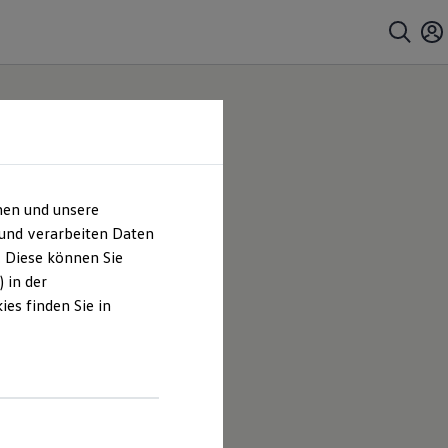
hen und unsere
 und verarbeiten Daten
. Diese können Sie
 in der
es finden Sie in