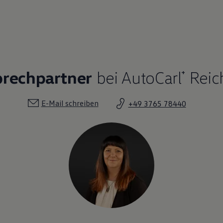
prechpartner
bei AutoCarl⁺ Rei
E-Mail schreiben
+49 3765 78440