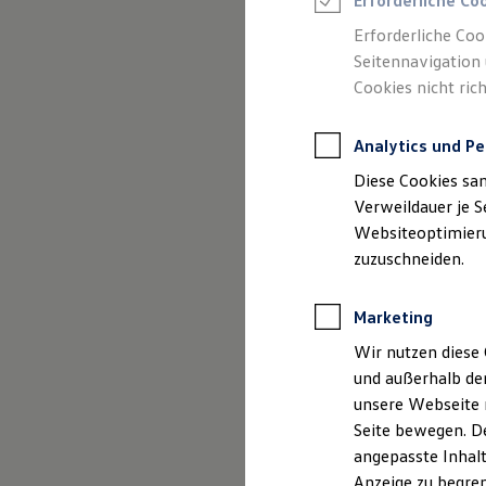
Erforderliche Co
Reifenpakete
Leasing
Erforderliche Coo
Leasing-Angebote
Seitennavigation 
Gebrauchtwagen Leasing
(
Impressum & Rechtliches
)
Cookies nicht rich
Junge Gebrauchtwagen-Leasing
Elektroauto Leasing
Kleinwagen-Leasing
Analytics und Pe
Leasing ohne Anzahlung
Finanzierung
Diese Cookies sa
Autokredit mit Schlussrate
Versicherungen und Garantien
Verweildauer je S
Kfz-Versicherung
Websiteoptimierun
Restschuldversicherungen
zuzuschneiden.
Garantien
Wartungsverträge
Geschäftskunden
Marketing
Professional Class bei Volkswagen
Großkunden
Wir nutzen diese 
Behörden
und außerhalb de
Direktkunden
Sonderfahrzeuge
unsere Webseite n
Anpfiff zum Gewinn
Seite bewegen. De
Elektromobilität
angepasste Inhalt
Elektroautos
ID. Tutorials
Anzeige zu begren