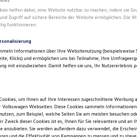
okies
kies helfen dabei, eine Website nutzbar zu machen, indem sie G
und Zugriff auf sichere Bereiche der Website ermöglichen. Die W
tig funktionieren.
rsonalisierung
mmeln Informationen über Ihre Websitenutzung (beispielsweise S
eite, Klicks) und ermöglichen uns bei Teilnahme, Ihre Umfrageerge
g mit einzubeziehen. Damit helfen sie uns, Ihr Nutzererlebnis pe
Cookies, um Ihnen auf Ihre Interessen zugeschnittene Werbung a
r Volkswagen Webseiten. Diese Cookies sammeln Informationen 
utzen, zum Beispiel, welche Seiten Sie am meisten besuchen oder
r Zweck dieser Cookies ist es, Ihnen für Sie relevantere und an I
e anzubieten. Sie werden außerdem dazu verwendet, die Erschein
zen und die Effektivität von Kampagnen zu messen und zu steuern