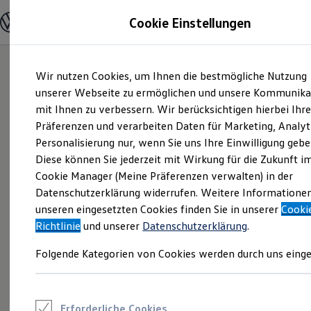
Modelle und Konfigurator
Cookie Einstellungen
Konfigurator
Modelle vergleichen
Konfiguration laden
Zum
Zum
Autosuche
Wir nutzen Cookies, um Ihnen die bestmögliche Nutzung
Hauptinhalt
Footer
Elektroautos
springen
springen
unserer Webseite zu ermöglichen und unsere Kommunika
ENERGY Sondermodelle
Nutzfahrzeuge
mit Ihnen zu verbessern. Wir berücksichtigen hierbei Ihr
SUV und CUV
Präferenzen und verarbeiten Daten für Marketing, Analyt
Familienautos
Personalisierung nur, wenn Sie uns Ihre Einwilligung gebe
Kombis
Kompaktwagen
Diese können Sie jederzeit mit Wirkung für die Zukunft i
Sportwagen
Cookie Manager (Meine Präferenzen verwalten) in der
Schnell verfügbare Fahrzeuge
Angebote und Produkte
Datenschutzerklärung widerrufen. Weitere Informatione
Aktuelle Angebote
unseren eingesetzten Cookies finden Sie in unserer
Cooki
E-Auto-Förderung
Richtlinie
und unserer
Datenschutzerklärung
.
Volkswagen Marktplatz
Die ENERGY Sondermodelle
Folgende Kategorien von Cookies werden durch uns einge
Junge Gebrauchtwagen und Gebrauchtwagen
Volkswagen Zertifizierte Gebrauchtwagen
Elektromobilität bei Gebrauchtwagen
Zubehör- und Serviceangebote
Saisonangebote
Erforderliche Cookies