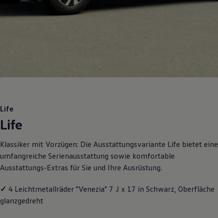
Motorenöl und Flüssigkeiten
Räder und Reifen
Pannen- und Unfallhilfe
Economy Service
Volkswagen Teile
Zubehör
Modellspezifisches Zubehör
Schutz und Pflege
Transport
Entertainment und Elektronik
Individualisieren
Wallbox und Ladekabel
Life
Digitale Extras
Life
Dienste für Ihr Modell finden
Volkswagen Apps, Login und Shop
Handy und Fahrzeug verbinden
Klassiker mit Vorzügen: Die Ausstattungsvariante Life bietet eine
Updates für Software, Karten und Radio
umfangreiche Serienausstattung sowie komfortable
Über Ihr Auto
Vorgängermodelle
Ausstattungs-Extras für Sie und Ihre Ausrüstung.
Kundeninformationen
Volkswagen Kundenbetreuung
✓
4 Leichtmetallräder "Venezia" 7 J x 17 in Schwarz, Oberfläche
Warn- und Kontrollleuchten
Assistenzsysteme
glanzgedreht
Digitale Betriebsanleitung
Live Beratung