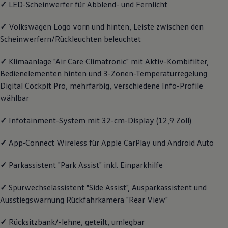
✓
LED-Scheinwerfer für Abblend- und Fernlicht
Magazin
Lifestyle
✓
Volkswagen
Logo vorn und hinten, Leiste zwischen den
Transport
Familie
Scheinwerfern/Rückleuchten beleuchtet
Elektromobilität
Volkswagen R
✓
Klimaanlage "Air Care Climatronic" mit Aktiv-Kombifilter,
Pannen- und Unfallhilfe
Volkswagen Kundenbetreuung
Bedienelementen hinten und 3-Zonen-Temperaturregelung
Digital Cockpit Pro, mehrfarbig, verschiedene Info-Profile
wählbar
✓
Infotainment-System mit 32-cm-Display (12,9 Zoll)
✓
App‑Connect
Wireless für Apple
CarPlay
und
Android
Auto
✓
Parkassistent "Park Assist" inkl. Einparkhilfe
✓
Spurwechselassistent "Side Assist", Ausparkassistent und
Ausstiegswarnung Rückfahrkamera "Rear View"
✓
Rücksitzbank/-lehne, geteilt, umlegbar