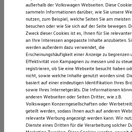
Elektrofahrzeugkonzepte
außerhalb der Volkswagen Webseiten. Diese Cookie
ID. EVERY1
sammeln Informationen darüber, wie Sie unsere We
Probefahrt vereinbaren
Reichweite
nutzen, zum Beispiel, welche Seiten Sie am meisten
Reichweite der ID. Modelle
Reichweite im Winter
besuchen oder wie Sie sich auf der Seite bewegen. D
Rekuperation
Zweck dieser Cookies ist es, Ihnen für Sie relevante
Laden
an Ihre Interessen angepasste Inhalte anzubieten. S
Laden unterwegs
Fahrzeugangebot anfordern
Laden Zuhause
werden außerdem dazu verwendet, die
Ladestationen finden
Erscheinungshäufigkeit einer Anzeige zu begrenzen 
Ladezeitensimulator
Effektivität von Kampagnen zu messen und zu steue
Batterie
Sicherheit
registrieren, ob Sie eine Webseite besucht haben od
Garantie und Lebensdauer
nicht, sowie welche Inhalte genutzt worden sind. Di
Nachhaltigkeit
Servicetermin buchen
basiert auf einer eindeutigen Identifikation Ihres B
Technologie
Kosten und Kauf
sowie Ihres Internetgeräts. Die Informationen kön
Verbrauchskosten
anderen Webseiten oder Seiten Dritter, wie z.B.
Kaufoptionen
Volkswagen Konzerngesellschaften oder Werbetrei
E-Auto-Förderung
Software und Konnektivität
Serviceanfrage stellen
geteilt werden, sodass Ihnen auch auf anderen Web
Die ID. Software 6
relevante Werbung angezeigt werden kann. Wir nut
ID. Software Versionen und Updates
Dienste eines Dritten für die Verarbeitung solcher D
Digitale Extras
Schnittstellen zu Ihrem ID.