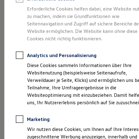
Reifenpakete
Leasing
Erforderliche Cookies helfen dabei, eine Website nu
Leasing-Angebote
zu machen, indem sie Grundfunktionen wie
Mehr Raum für alle(s).
Gebrauchtwagen Leasing
Seitennavigation und Zugriff auf sichere Bereiche de
Junge Gebrauchtwagen-Leasing
Elektroauto Leasing
Website ermöglichen. Die Website kann ohne diese
Der Tayron.
Kleinwagen-Leasing
Cookies nicht richtig funktionieren.
Leasing ohne Anzahlung
Finanzierung
Autokredit mit Schlussrate
Analytics und Personalisierung
Versicherungen und Garantien
Kfz-Versicherung
Diese Cookies sammeln Informationen über Ihre
Restschuldversicherungen
Websitenutzung (beispielsweise Seitenaufrufe,
Garantien
Verweildauer je Seite, Klicks) und ermöglichen uns b
Wartungsverträge
Geschäftskunden
Teilnahme, Ihre Umfrageergebnisse in die
Professional Class bei Volkswagen
Websiteoptimierung mit einzubeziehen. Damit helfe
Großkunden
uns, Ihr Nutzererlebnis persönlich auf Sie zuzuschne
Behörden
Direktkunden
(
Impressum & Rechtliches
)
Sonderfahrzeuge
Marketing
Anpfiff zum Gewinn
Elektromobilität
Wir nutzen diese Cookies, um Ihnen auf Ihre Intere
Elektroautos
zugeschnittene Werbung anzuzeigen, innerhalb und
ID. Tutorials