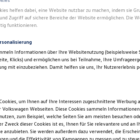
okies
kies helfen dabei, eine Website nutzbar zu machen, indem sie G
und Zugriff auf sichere Bereiche der Website ermöglichen. Die W
tig funktionieren.
rsonalisierung
mmeln Informationen über Ihre Websitenutzung (beispielsweise S
eite, Klicks) und ermöglichen uns bei Teilnahme, Ihre Umfrageerge
g mit einzubeziehen. Damit helfen sie uns, Ihr Nutzererlebnis pe
Cookies, um Ihnen auf Ihre Interessen zugeschnittene Werbung a
r Volkswagen Webseiten. Diese Cookies sammeln Informationen 
utzen, zum Beispiel, welche Seiten Sie am meisten besuchen oder
r Zweck dieser Cookies ist es, Ihnen für Sie relevantere und an I
e anzubieten. Sie werden außerdem dazu verwendet, die Erschein
Trend
zen und die Effektivität von Kampagnen zu messen und zu steuern