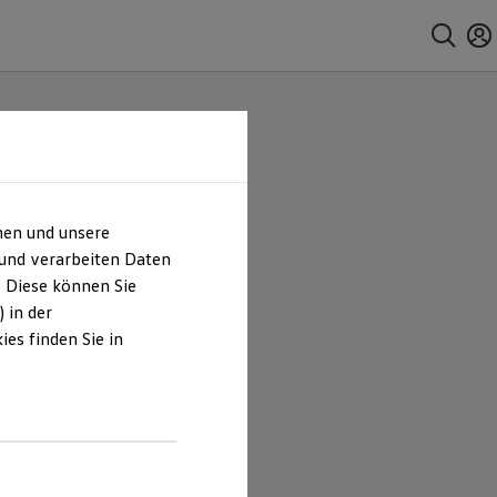
hen und unsere
 und verarbeiten Daten
. Diese können Sie
 in der
es finden Sie in