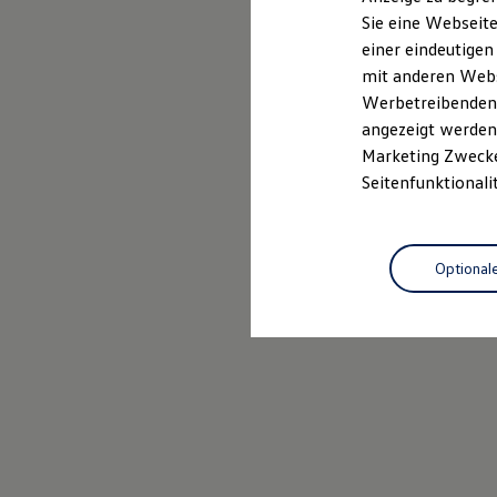
Elektrofahrzeugkonzepte
Sie eine Webseite
ID. EVERY1
einer eindeutigen
Reichweite
Reichweite der ID. Modelle
mit anderen Webse
Reichweite im Winter
Werbetreibenden,
Rekuperation
angezeigt werden 
Laden
Laden unterwegs
Marketing Zwecken
Laden Zuhause
Seitenfunktionali
Ladestationen finden
Ladezeitensimulator
Batterie
Sicherheit
Optional
Garantie und Lebensdauer
Nachhaltigkeit
Technologie
Kosten und Kauf
Verbrauchskosten
Kaufoptionen
E-Auto-Förderung
Software und Konnektivität
Die ID. Software 6
ID. Software Versionen und Updates
Digitale Extras
Schnittstellen zu Ihrem ID.