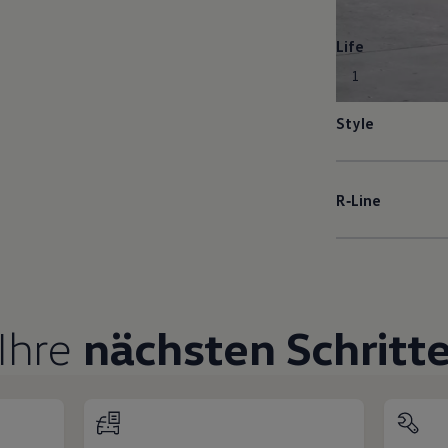
Life
1
Style
R‑Line
Ihre
nächsten Schritt