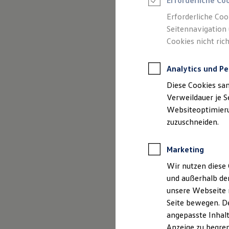
Erforderliche Co
Reifenpakete
Leasing
Erforderliche Coo
Leasing-Angebote
Seitennavigation 
(
Impressum & Rechtliches
)
Gebrauchtwagen Leasing
Cookies nicht rich
Junge Gebrauchtwagen-Leasing
Elektroauto Leasing
Kleinwagen-Leasing
Analytics und Pe
Leasing ohne Anzahlung
Finanzierung
Diese Cookies sa
Autokredit mit Schlussrate
Versicherungen und Garantien
Verweildauer je S
Kfz-Versicherung
Websiteoptimierun
Restschuldversicherungen
zuzuschneiden.
Garantien
Wartungsverträge
Geschäftskunden
Marketing
Professional Class bei Volkswagen
Großkunden
Wir nutzen diese 
Behörden
und außerhalb de
Direktkunden
Sonderfahrzeuge
unsere Webseite n
Anpfiff zum Gewinn
Seite bewegen. De
Elektromobilität
angepasste Inhalt
Elektroautos
ID. Tutorials
Anzeige zu begren