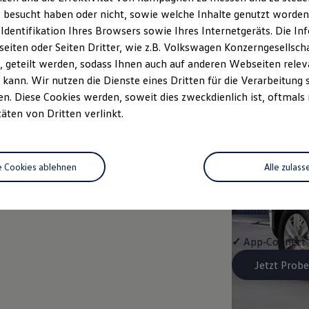
Trend
 besucht haben oder nicht, sowie welche Inhalte genutzt worden s
 Identifikation Ihres Browsers sowie Ihres Internetgeräts. Die 
Ausstattung mit
iten oder Seiten Dritter, wie z.B. Volkswagen Konzerngesellsch
 geteilt werden, sodass Ihnen auch auf anderen Webseiten rel
✓
LED-Scheinwe
kann. Wir nutzen die Dienste eines Dritten für die Verarbeitung 
. Diese Cookies werden, soweit dies zweckdienlich ist, oftmals
✓
Klimaanlage "
täten von Dritten verlinkt.
✓
Schlüssellose
e Cookies ablehnen
Alle zulass
✓
Spurwechselas
✓
Infotainment-
✓
App‑Connect
Jetzt Probe