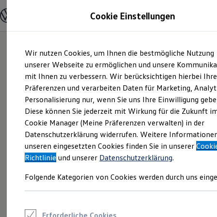
Modelle und Konfigurator
Cookie Einstellungen
Konfigurator
Modelle vergleichen
Konfiguration laden
Zum
Zum
Autosuche
Wir nutzen Cookies, um Ihnen die bestmögliche Nutzung
Hauptinhalt
Footer
Elektroautos
springen
springen
unserer Webseite zu ermöglichen und unsere Kommunika
ENERGY Sondermodelle
Nutzfahrzeuge
mit Ihnen zu verbessern. Wir berücksichtigen hierbei Ihr
SUV und CUV
Präferenzen und verarbeiten Daten für Marketing, Analyt
Familienautos
Personalisierung nur, wenn Sie uns Ihre Einwilligung gebe
Kombis
Kompaktwagen
Diese können Sie jederzeit mit Wirkung für die Zukunft i
Sportwagen
Cookie Manager (Meine Präferenzen verwalten) in der
Schnell verfügbare Fahrzeuge
Angebote und Produkte
Datenschutzerklärung widerrufen. Weitere Informatione
Aktuelle Angebote
unseren eingesetzten Cookies finden Sie in unserer
Cooki
E-Auto-Förderung
Richtlinie
und unserer
Datenschutzerklärung
.
Volkswagen Marktplatz
Die ENERGY Sondermodelle
Folgende Kategorien von Cookies werden durch uns einge
Junge Gebrauchtwagen und Gebrauchtwagen
Volkswagen Zertifizierte Gebrauchtwagen
Elektromobilität bei Gebrauchtwagen
Zubehör- und Serviceangebote
Saisonangebote
Erforderliche Cookies