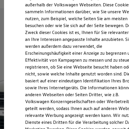
Elektrofahrzeugkonzepte
außerhalb der Volkswagen Webseiten. Diese Cookie
ID. EVERY1
sammeln Informationen darüber, wie Sie unsere We
Reichweite
nutzen, zum Beispiel, welche Seiten Sie am meisten
Reichweite der ID. Modelle
Reichweite im Winter
besuchen oder wie Sie sich auf der Seite bewegen. D
Rekuperation
Zweck dieser Cookies ist es, Ihnen für Sie relevante
Laden
an Ihre Interessen angepasste Inhalte anzubieten. S
Laden unterwegs
Laden Zuhause
werden außerdem dazu verwendet, die
Ladestationen finden
Erscheinungshäufigkeit einer Anzeige zu begrenzen 
Ladezeitensimulator
Effektivität von Kampagnen zu messen und zu steue
Batterie
Sicherheit
registrieren, ob Sie eine Webseite besucht haben od
Garantie und Lebensdauer
nicht, sowie welche Inhalte genutzt worden sind. Di
Nachhaltigkeit
basiert auf einer eindeutigen Identifikation Ihres B
Technologie
Kosten und Kauf
sowie Ihres Internetgeräts. Die Informationen kön
Verbrauchskosten
anderen Webseiten oder Seiten Dritter, wie z.B.
Kaufoptionen
Volkswagen Konzerngesellschaften oder Werbetrei
E-Auto-Förderung
Software und Konnektivität
geteilt werden, sodass Ihnen auch auf anderen Web
Die ID. Software 6
relevante Werbung angezeigt werden kann. Wir nut
ID. Software Versionen und Updates
Dienste eines Dritten für die Verarbeitung solcher D
Digitale Extras
Schnittstellen zu Ihrem ID.