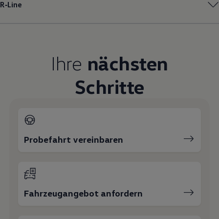
R‑Line
Magazin
Lifestyle
Transport
Familie
Elektromobilität
Volkswagen R
Ihre
nächsten
Pannen- und Unfallhilfe
Volkswagen Kundenbetreuung
Schritte
Probefahrt vereinbaren
Fahrzeugangebot anfordern