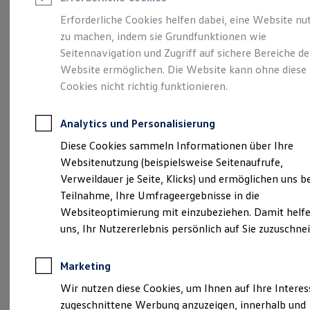
Reifenpakete
Leasing
Erforderliche Cookies helfen dabei, eine Website nu
Leasing-Angebote
zu machen, indem sie Grundfunktionen wie
Ihr Begleiter für Alltag
Gebrauchtwagen Leasing
Seitennavigation und Zugriff auf sichere Bereiche de
Junge Gebrauchtwagen-Leasing
Elektroauto Leasing
Website ermöglichen. Die Website kann ohne diese
und Freizeit.
Der T-
Kleinwagen-Leasing
Cookies nicht richtig funktionieren.
Leasing ohne Anzahlung
Cross.
Finanzierung
Autokredit mit Schlussrate
Analytics und Personalisierung
Versicherungen und Garantien
Kfz-Versicherung
Diese Cookies sammeln Informationen über Ihre
Restschuldversicherungen
Websitenutzung (beispielsweise Seitenaufrufe,
Garantien
Verweildauer je Seite, Klicks) und ermöglichen uns b
Wartungsverträge
Geschäftskunden
Teilnahme, Ihre Umfrageergebnisse in die
Professional Class bei Volkswagen
Websiteoptimierung mit einzubeziehen. Damit helfe
Großkunden
uns, Ihr Nutzererlebnis persönlich auf Sie zuzuschne
Behörden
Direktkunden
Sonderfahrzeuge
Marketing
Anpfiff zum Gewinn
Elektromobilität
(
Impressum & Rechtliches
)
Wir nutzen diese Cookies, um Ihnen auf Ihre Intere
Elektroautos
zugeschnittene Werbung anzuzeigen, innerhalb und
ID. Tutorials