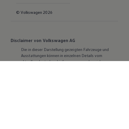
© Volkswagen 2026
Disclaimer von Volkswagen AG
Die in dieser Darstellung gezeigten Fahrzeuge und
Ausstattungen können in einzelnen Details vom
aktuellen deutschen Lieferprogramm abweichen.
Abgebildet sind teilweise Sonderausstattungen der
Fahrzeuge gegen Mehrpreis.
Bitte beachten Sie auch unseren Konfigurator für eine
Übersicht der aktuell verfügbaren Modelle und
Ausstattungen.
Die angegebenen Verbrauchs- und Emissionswerte
beziehen sich nicht auf ein einzelnes Fahrzeug und sind
nicht Bestandteil des Angebots, sondern dienen allein
Vergleichszwecken zwischen den verschiedenen
Fahrzeugtypen. Zusatzausstattungen und
Zubehör