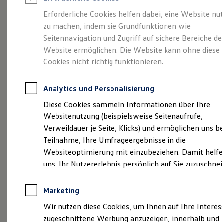
Reifenpakete
Leasing
Erforderliche Cookies helfen dabei, eine Website nu
Leasing-Angebote
zu machen, indem sie Grundfunktionen wie
Der T-Roc
Gebrauchtwagen Leasing
Seitennavigation und Zugriff auf sichere Bereiche de
Junge Gebrauchtwagen-Leasing
Elektroauto Leasing
Website ermöglichen. Die Website kann ohne diese
Kleinwagen-Leasing
Cookies nicht richtig funktionieren.
Leasing ohne Anzahlung
Finanzierung
Autokredit mit Schlussrate
Analytics und Personalisierung
Versicherungen und Garantien
Kfz-Versicherung
Diese Cookies sammeln Informationen über Ihre
Restschuldversicherungen
Websitenutzung (beispielsweise Seitenaufrufe,
Garantien
Verweildauer je Seite, Klicks) und ermöglichen uns b
Wartungsverträge
Geschäftskunden
Teilnahme, Ihre Umfrageergebnisse in die
Professional Class bei Volkswagen
Websiteoptimierung mit einzubeziehen. Damit helfe
Großkunden
(
Impressum & Rechtliches
)
uns, Ihr Nutzererlebnis persönlich auf Sie zuzuschne
Behörden
Direktkunden
Sonderfahrzeuge
Marketing
Anpfiff zum Gewinn
Elektromobilität
Wir nutzen diese Cookies, um Ihnen auf Ihre Intere
Elektroautos
zugeschnittene Werbung anzuzeigen, innerhalb und
ID. Tutorials