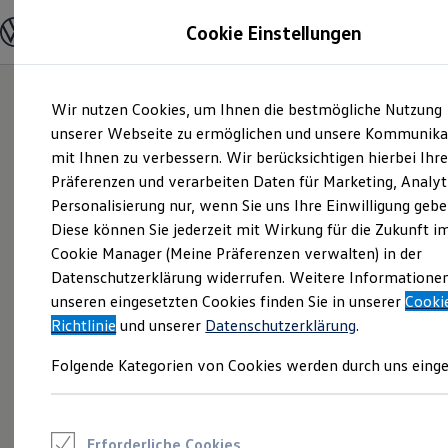
Modelle und Konfigurator
Cookie Einstellungen
Konfigurator
Modelle vergleichen
Konfiguration laden
Zum
Zum
Autosuche
Wir nutzen Cookies, um Ihnen die bestmögliche Nutzung
Hauptinhalt
Footer
Elektroautos
springen
springen
unserer Webseite zu ermöglichen und unsere Kommunika
ENERGY Sondermodelle
Nutzfahrzeuge
mit Ihnen zu verbessern. Wir berücksichtigen hierbei Ihr
SUV und CUV
Präferenzen und verarbeiten Daten für Marketing, Analyt
Familienautos
Personalisierung nur, wenn Sie uns Ihre Einwilligung gebe
Kombis
Kompaktwagen
Diese können Sie jederzeit mit Wirkung für die Zukunft i
Sportwagen
Cookie Manager (Meine Präferenzen verwalten) in der
Schnell verfügbare Fahrzeuge
Angebote und Produkte
Datenschutzerklärung widerrufen. Weitere Informatione
Aktuelle Angebote
unseren eingesetzten Cookies finden Sie in unserer
Cooki
E-Auto-Förderung
Richtlinie
und unserer
Datenschutzerklärung
.
Volkswagen Marktplatz
Die ENERGY Sondermodelle
Folgende Kategorien von Cookies werden durch uns einge
Junge Gebrauchtwagen und Gebrauchtwagen
Volkswagen Zertifizierte Gebrauchtwagen
Elektromobilität bei Gebrauchtwagen
Zubehör- und Serviceangebote
Saisonangebote
Erforderliche Cookies