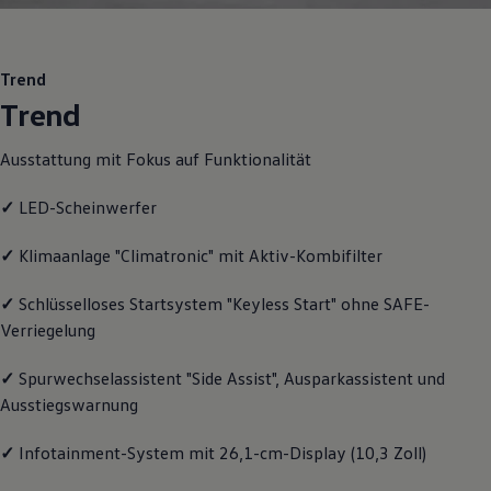
Motorenöl und Flüssigkeiten
Räder und Reifen
Pannen- und Unfallhilfe
Economy Service
Trend
Volkswagen Teile
Trend
Zubehör
Modellspezifisches Zubehör
Schutz und Pflege
Ausstattung mit Fokus auf Funktionalität
Transport
Entertainment und Elektronik
✓
LED-Scheinwerfer
Individualisieren
Wallbox und Ladekabel
Digitale Extras
✓
Klimaanlage "Climatronic" mit Aktiv-Kombifilter
Dienste für Ihr Modell finden
Volkswagen Apps, Login und Shop
✓
Schlüsselloses Startsystem "Keyless Start" ohne SAFE-
Handy und Fahrzeug verbinden
Verriegelung
Updates für Software, Karten und Radio
Über Ihr Auto
Vorgängermodelle
✓
Spurwechselassistent "Side Assist", Ausparkassistent und
Kundeninformationen
Ausstiegswarnung
Volkswagen Kundenbetreuung
Warn- und Kontrollleuchten
Assistenzsysteme
✓
Infotainment-System mit 26,1-cm-Display (10,3 Zoll)
Digitale Betriebsanleitung
Live Beratung