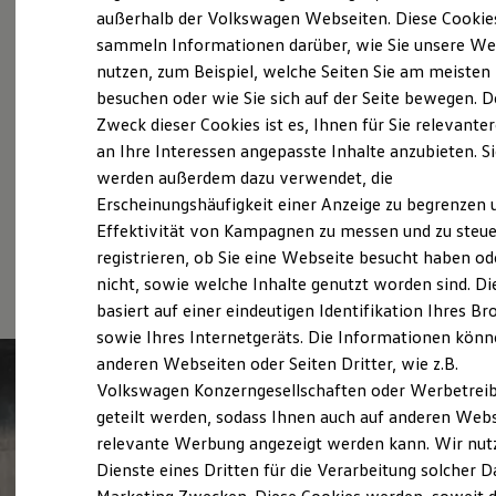
Probefahrt vereinbaren
Elektrofahrzeugkonzepte
außerhalb der Volkswagen Webseiten. Diese Cookie
ID. EVERY1
sammeln Informationen darüber, wie Sie unsere We
Reichweite
nutzen, zum Beispiel, welche Seiten Sie am meisten
Reichweite der ID. Modelle
Reichweite im Winter
besuchen oder wie Sie sich auf der Seite bewegen. D
Rekuperation
Zweck dieser Cookies ist es, Ihnen für Sie relevante
Fahrzeugangebot anfordern
Laden
an Ihre Interessen angepasste Inhalte anzubieten. S
Laden unterwegs
Laden Zuhause
werden außerdem dazu verwendet, die
Ladestationen finden
Erscheinungshäufigkeit einer Anzeige zu begrenzen 
Ladezeitensimulator
Effektivität von Kampagnen zu messen und zu steue
Batterie
Serviceanfrage stellen
Sicherheit
registrieren, ob Sie eine Webseite besucht haben od
Garantie und Lebensdauer
nicht, sowie welche Inhalte genutzt worden sind. Di
Nachhaltigkeit
basiert auf einer eindeutigen Identifikation Ihres B
Technologie
Kosten und Kauf
sowie Ihres Internetgeräts. Die Informationen kön
Verbrauchskosten
anderen Webseiten oder Seiten Dritter, wie z.B.
Kaufoptionen
Volkswagen Konzerngesellschaften oder Werbetrei
E-Auto-Förderung
Software und Konnektivität
geteilt werden, sodass Ihnen auch auf anderen Web
Die ID. Software 6
relevante Werbung angezeigt werden kann. Wir nut
ID. Software Versionen und Updates
Dienste eines Dritten für die Verarbeitung solcher D
Digitale Extras
Schnittstellen zu Ihrem ID.