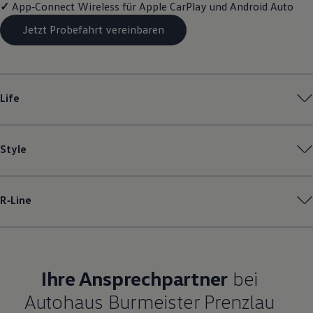
✓
App‑Connect
Wireless für Apple
CarPlay
und
Android
Auto
Magazin
Lifestyle
Jetzt Probefahrt vereinbaren
Transport
Familie
Elektromobilität
Volkswagen R
Pannen- und Unfallhilfe
Life
Volkswagen Kundenbetreuung
Style
R‑Line
Ihre Ansprechpartner
bei
Autohaus Burmeister Prenzlau